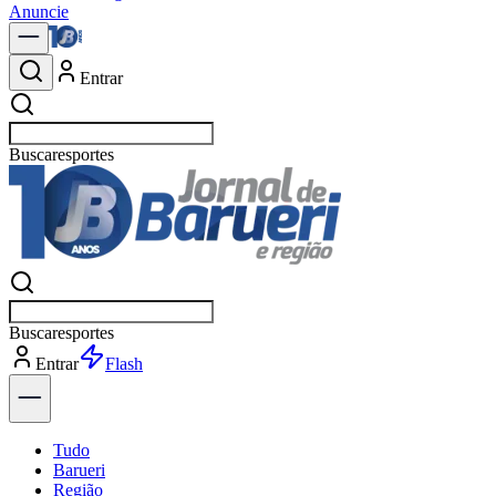
Anuncie
Entrar
Buscar
Buscar
Entrar
Explorar
Tudo
Barueri
Região