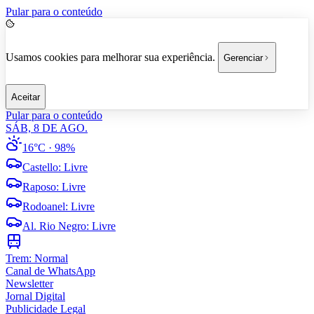
Pular para o conteúdo
Usamos cookies para melhorar sua experiência.
Gerenciar
Aceitar
Pular para o conteúdo
SÁB, 8 DE AGO.
16°C
· 98%
Castello
:
Livre
Raposo
:
Livre
Rodoanel
:
Livre
Al. Rio Negro
:
Livre
Trem:
Normal
Canal de WhatsApp
Newsletter
Jornal Digital
Publicidade Legal