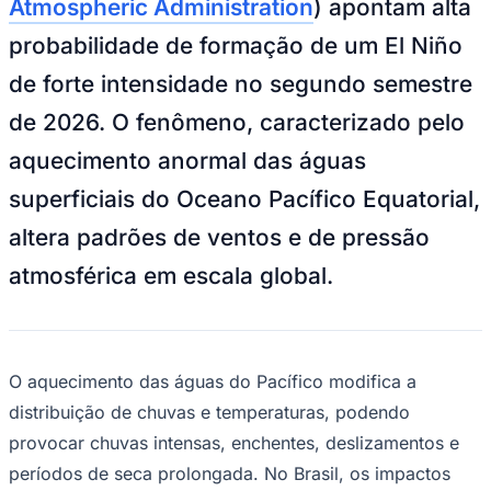
Atmospheric Administration
) apontam alta
NBA
NFL
probabilidade de formação de um El Niño
Fórmula 1
UFC
de forte intensidade no segundo semestre
Tênis (ATP)
MLB
de 2026. O fenômeno, caracterizado pelo
NHL
Atletismo
aquecimento anormal das águas
Vôlei
NBB
superficiais do Oceano Pacífico Equatorial,
Competições de Futebol
altera padrões de ventos e de pressão
Brasileirão Série A
atmosférica em escala global.
Brasileirão Série B
Paulistão
Copa do Brasil
Libertadores
Sul-Americana
Copa América
O aquecimento das águas do Pacífico modifica a
Champions League
distribuição de chuvas e temperaturas, podendo
Premier League
La Liga
provocar chuvas intensas, enchentes, deslizamentos e
Bundesliga
períodos de seca prolongada. No Brasil, os impactos
Mundial 2026