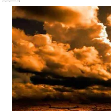
Julio
Jardim Líbano
Jardim Maria Cristina
Jardim Maria Helena
Jardim
Mutinga
Jardim Paraíso
Jardim Paulista
Jardim Reginalice
Jardim São
Luís
Jardim São Pedro
Jardim São Silvestre
Jardim Silveira
Jardim
Tupã
Jardim Tupanci
Mutinga
Nova Aldeinha
Osasco
Parque dos
Camargos
Parque Imperial
Parque Santa Luzia
Parque Viana
Pirapora
do Bom Jesus
Recanto Phrynéa
Santana de
Parnaíba
Silveira
Tamboré
Vale do Sol
Vila Barros
Vila Boa Vista
Vila
do Conde
Vila Engenho Novo
Vila Márcia
Vila Nossa Sra. da
Escada
Vila Porto
Votupoca
Para Sua Empresa
Anuncie no Portal
Guia de Empresas
Divulgar Vagas
Novo
Publicidade Legal
Negócios Regionais
Turismo
Segurança Regional
Hospitais Estaduais
Parques & Represas
Cidades da Região
Santana de Parnaíba
Osasco
Carapicuíba
Jandira
Itapevi
Cotia
Pirapora
do Bom Jesus
Araçariguama
Cajamar
Caieiras
Franco da