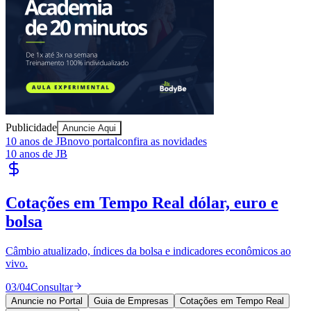
Publicidade
Anuncie Aqui
10 anos de JB
novo portal
confira as novidades
10 anos de JB
Publique Vagas
encontre talentos
Publique vagas e encontre os melhores profissionais da região.
04
/
04
Publicar
Vitória
Anuncie no Portal
Guia de Empresas
Cotações em Tempo Real
Publique Vagas
Publicidade
Anuncie Aqui