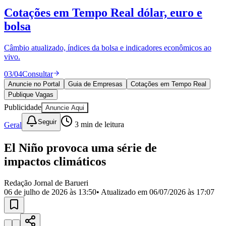
Divulgar Vagas
Novo
Cotações em Tempo Real
dólar, euro e
Publicidade Legal
bolsa
Política
Eleições
Esportes
Câmbio atualizado, índices da bolsa e indicadores econômicos ao
Saúde
vivo.
Segurança
03
/
04
Consultar
Cultura
Meio Ambiente
Anuncie no Portal
Guia de Empresas
Cotações em Tempo Real
Obras
Publique Vagas
Educação
Publicidade
Anuncie Aqui
Bairros de Barueri
Seguir
Geral
3
min de leitura
Selecione sua região
Para notícias da sua região
El Niño provoca uma série de
impactos climáticos
Aldeia
Aldeia da Serra
Aldeia de Barueri
Alphaville
Bairro
Jubran
Belval
Bethaville
Boa
Redação Jornal de Barueri
Vista
Califórnia
Carapicuíba
Centro
Chácaras Marco
Cidades da
06 de julho de 2026 às 13:50
• Atualizado em
06/07/2026 às 17:07
Região
Cotia
Cruz Preta
Engenho Novo
Fazenda
Militar
Itapevi
Jandira
Jardim Audir
Jardim Belval
Jardim
Califórnia
Jardim dos Altos
Jardim dos Camargos
Jardim
Esperança
Jardim Graziela
Jardim Iracema
Jardim Itaquiti
Jardim