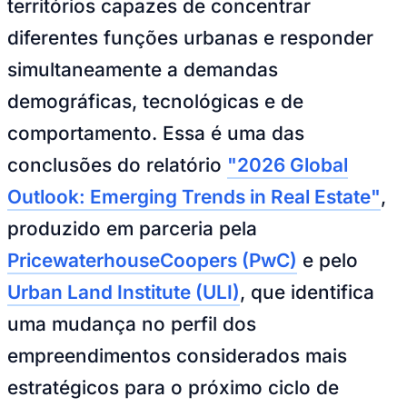
territórios capazes de concentrar
NBA
NFL
diferentes funções urbanas e responder
Fórmula 1
UFC
simultaneamente a demandas
Tênis (ATP)
MLB
demográficas, tecnológicas e de
NHL
Atletismo
comportamento. Essa é uma das
Vôlei
NBB
conclusões do relatório
"2026 Global
Competições de Futebol
Outlook: Emerging Trends in Real Estate"
,
Brasileirão Série A
produzido em parceria pela
Brasileirão Série B
Paulistão
PricewaterhouseCoopers (PwC)
e pelo
Copa do Brasil
Libertadores
Urban Land Institute (ULI)
, que identifica
Sul-Americana
Copa América
uma mudança no perfil dos
Champions League
Premier League
empreendimentos considerados mais
La Liga
Bundesliga
estratégicos para o próximo ciclo de
Mundial 2026