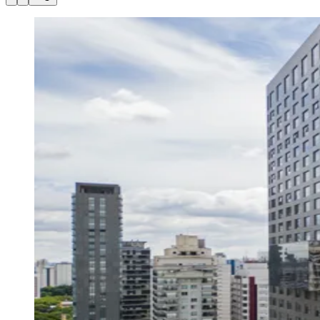
Julio
Jardim Líbano
Jardim Maria Cristina
Jardim Maria Helena
Jardim
Mutinga
Jardim Paraíso
Jardim Paulista
Jardim Reginalice
Jardim São
Luís
Jardim São Pedro
Jardim São Silvestre
Jardim Silveira
Jardim
Tupã
Jardim Tupanci
Mutinga
Nova Aldeinha
Osasco
Parque dos
Camargos
Parque Imperial
Parque Santa Luzia
Parque Viana
Pirapora
do Bom Jesus
Recanto Phrynéa
Santana de
Parnaíba
Silveira
Tamboré
Vale do Sol
Vila Barros
Vila Boa Vista
Vila
do Conde
Vila Engenho Novo
Vila Márcia
Vila Nossa Sra. da
Escada
Vila Porto
Votupoca
Para Sua Empresa
Anuncie no Portal
Guia de Empresas
Divulgar Vagas
Novo
Publicidade Legal
Negócios Regionais
Turismo
Segurança Regional
Hospitais Estaduais
Parques & Represas
Cidades da Região
Santana de Parnaíba
Osasco
Carapicuíba
Jandira
Itapevi
Cotia
Pirapora
do Bom Jesus
Araçariguama
Cajamar
Caieiras
Franco da