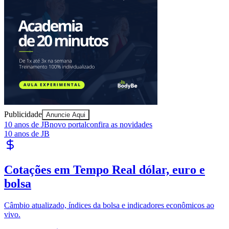
Ceará
Publicidade
Anuncie Aqui
10 anos de JB
novo portal
confira as novidades
10 anos de JB
Cotações em Tempo Real
dólar, euro e
bolsa
Câmbio atualizado, índices da bolsa e indicadores econômicos ao
vivo.