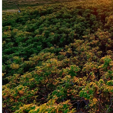
Atlético-MG