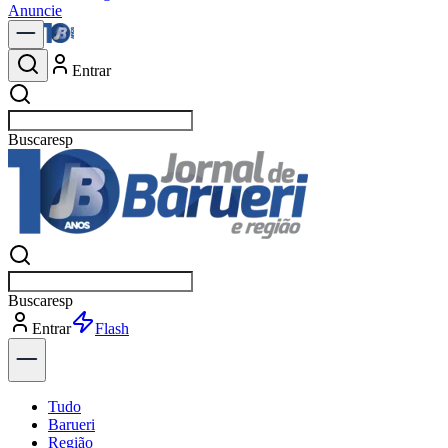
Anuncie
Entrar
Buscar
no
Buscar
no
Entrar
Explorar
Tudo
Barueri
Região