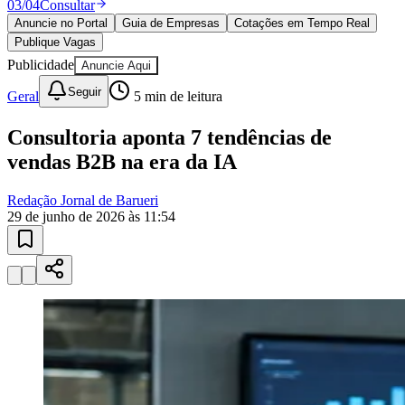
03
/
04
Consultar
Anuncie no Portal
Guia de Empresas
Cotações em Tempo Real
Publique Vagas
Publicidade
Anuncie Aqui
Seguir
Geral
5
min de leitura
Consultoria aponta 7 tendências de
vendas B2B na era da IA
Redação Jornal de Barueri
Goiás
29 de junho de 2026 às 11:54