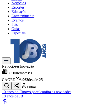
Negócios
Esportes
Educação
Entretenimento
Eventos
Pets
Guias
Especiais
Explore Tudo
Últimas Notícias
Previsão do Tempo
Trânsito e Rotas
Dia a Dia & Lazer
Negócios
& Inovação
Transportes
89.100
empresas
Gastronomia
Cinema & Shows
CAGED
-962
dez de 25
Jogos
Novo
Entrar
Para Sua Empresa
10 anos de JB
novo portal
confira as novidades
10 anos de JB
Anuncie no Portal
Cadastrar Empresa