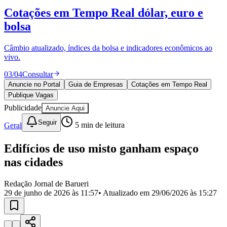
Divulgar Vagas
Novo
Cotações em Tempo Real
dólar, euro e
Publicidade Legal
bolsa
Política
Eleições
Esportes
Câmbio atualizado, índices da bolsa e indicadores econômicos ao
Saúde
vivo.
Segurança
03
/
04
Consultar
Cultura
Meio Ambiente
Anuncie no Portal
Guia de Empresas
Cotações em Tempo Real
Obras
Publique Vagas
Educação
Publicidade
Anuncie Aqui
Bairros de Barueri
Seguir
Geral
5
min de leitura
Selecione sua região
Para notícias da sua região
Edifícios de uso misto ganham espaço
nas cidades
Aldeia
Aldeia da Serra
Aldeia de Barueri
Alphaville
Bairro
Jubran
Belval
Bethaville
Boa
Redação Jornal de Barueri
Vista
Califórnia
Carapicuíba
Centro
Chácaras Marco
Cidades da
29 de junho de 2026 às 11:57
• Atualizado em
29/06/2026 às 15:27
Região
Cotia
Cruz Preta
Engenho Novo
Fazenda
Militar
Itapevi
Jandira
Jardim Audir
Jardim Belval
Jardim
Califórnia
Jardim dos Altos
Jardim dos Camargos
Jardim
Esperança
Jardim Graziela
Jardim Iracema
Jardim Itaquiti
Jardim