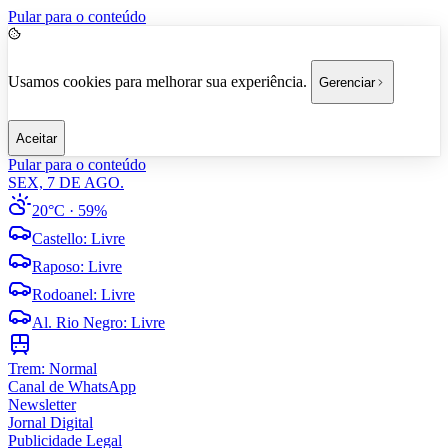
Pular para o conteúdo
Usamos cookies para melhorar sua experiência.
Gerenciar
Aceitar
Pular para o conteúdo
SEX, 7 DE AGO.
20°C
· 59%
Castello
:
Livre
Raposo
:
Livre
Rodoanel
:
Livre
Al. Rio Negro
:
Livre
Trem:
Normal
Canal de WhatsApp
Newsletter
Jornal Digital
Publicidade Legal