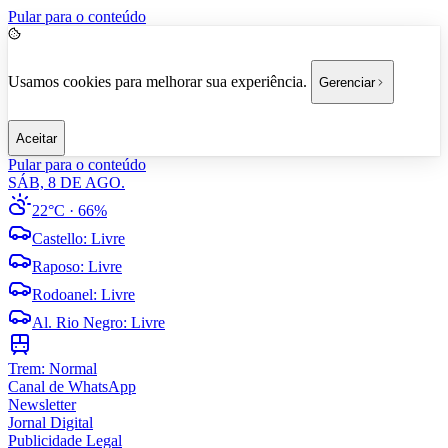
Pular para o conteúdo
Usamos cookies para melhorar sua experiência.
Gerenciar
Aceitar
Pular para o conteúdo
SÁB, 8 DE AGO.
22°C
· 66%
Castello
:
Livre
Raposo
:
Livre
Rodoanel
:
Livre
Al. Rio Negro
:
Livre
Trem:
Normal
Canal de WhatsApp
Newsletter
Jornal Digital
Publicidade Legal