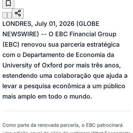
Julio
Jardim Líbano
Jardim Maria Cristina
Jardim Maria Helena
Jardim
Mutinga
Jardim Paraíso
Jardim Paulista
Jardim Reginalice
Jardim São
Luís
Jardim São Pedro
Jardim São Silvestre
Jardim Silveira
Jardim
Tupã
Jardim Tupanci
Mutinga
Nova Aldeinha
Osasco
Parque dos
LONDRES, July 01, 2026 (GLOBE
Camargos
Parque Imperial
Parque Santa Luzia
Parque Viana
Pirapora
do Bom Jesus
Recanto Phrynéa
Santana de
NEWSWIRE) -- O EBC Financial Group
Parnaíba
Silveira
Tamboré
Vale do Sol
Vila Barros
Vila Boa Vista
Vila
do Conde
Vila Engenho Novo
Vila Márcia
Vila Nossa Sra. da
(EBC) renovou sua parceria estratégica
Escada
Vila Porto
Votupoca
Para Sua Empresa
com o Departamento de Economia da
Anuncie no Portal
University of Oxford por mais três anos,
Guia de Empresas
Divulgar Vagas
Novo
estendendo uma colaboração que ajuda a
Publicidade Legal
levar a pesquisa econômica a um público
Negócios Regionais
Turismo
mais amplo em todo o mundo.
Segurança Regional
Hospitais Estaduais
Parques & Represas
Cidades da Região
Santana de Parnaíba
Osasco
Carapicuíba
Jandira
Itapevi
Cotia
Pirapora
Como parte da renovada parceria, o EBC patrocinará
do Bom Jesus
Araçariguama
Cajamar
Caieiras
Franco da