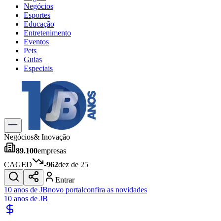
Negócios
Esportes
Educação
Entretenimento
Eventos
Pets
Guias
Especiais
Explore Tudo
Últimas Notícias
Previsão do Tempo
Trânsito e Rotas
Dia a Dia & Lazer
Negócios
& Inovação
Transportes
89.100
empresas
Gastronomia
Cinema & Shows
CAGED
-962
dez de 25
Jogos
Novo
Entrar
Para Sua Empresa
10 anos de JB
novo portal
confira as novidades
10 anos de JB
Anuncie no Portal
Cadastrar Empresa