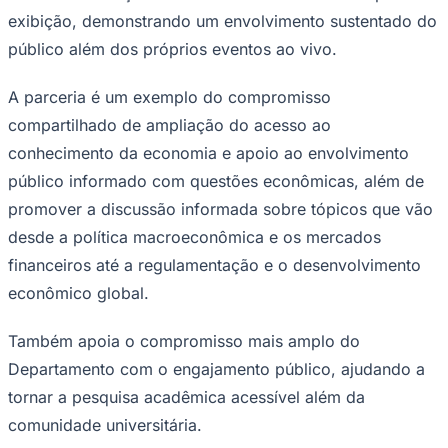
NBA
exibição, demonstrando um envolvimento sustentado do
NFL
Fórmula 1
público além dos próprios eventos ao vivo.
UFC
Tênis (ATP)
A parceria é um exemplo do compromisso
MLB
NHL
compartilhado de ampliação do acesso ao
Atletismo
conhecimento da economia e apoio ao envolvimento
Vôlei
NBB
público informado com questões econômicas, além de
Competições de Futebol
promover a discussão informada sobre tópicos que vão
desde a política macroeconômica e os mercados
Brasileirão Série A
Brasileirão Série B
financeiros até a regulamentação e o desenvolvimento
Paulistão
econômico global.
Copa do Brasil
Libertadores
Sul-Americana
Também apoia o compromisso mais amplo do
Copa América
Champions League
Departamento com o engajamento público, ajudando a
Premier League
tornar a pesquisa acadêmica acessível além da
La Liga
Bundesliga
comunidade universitária.
Mundial 2026