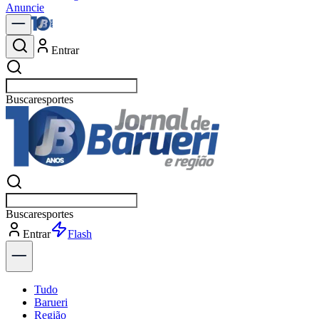
Anuncie
Entrar
Buscar
política
Buscar
política
Entrar
Flash
Tudo
Barueri
Região