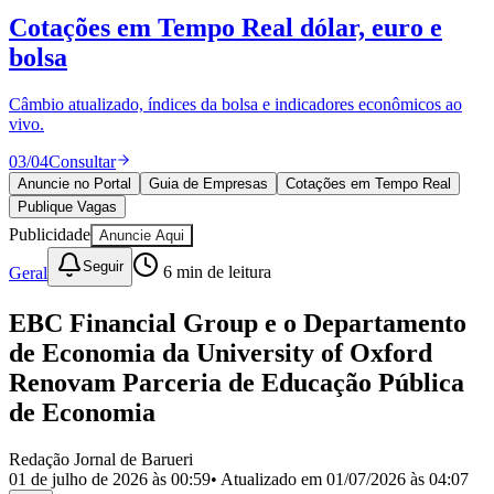
Divulgar Vagas
Novo
Cotações em Tempo Real
dólar, euro e
Publicidade Legal
bolsa
Política
Eleições
Esportes
Câmbio atualizado, índices da bolsa e indicadores econômicos ao
Saúde
vivo.
Segurança
03
/
04
Consultar
Cultura
Meio Ambiente
Anuncie no Portal
Guia de Empresas
Cotações em Tempo Real
Obras
Publique Vagas
Educação
Publicidade
Anuncie Aqui
Bairros de Barueri
Seguir
Geral
6
min de leitura
Selecione sua região
Para notícias da sua região
EBC Financial Group e o Departamento
de Economia da University of Oxford
Aldeia
Aldeia da Serra
Aldeia de Barueri
Alphaville
Bairro
Renovam Parceria de Educação Pública
Jubran
Belval
Bethaville
Boa
Vista
Califórnia
Carapicuíba
Centro
Chácaras Marco
Cidades da
de Economia
Região
Cotia
Cruz Preta
Engenho Novo
Fazenda
Militar
Itapevi
Jandira
Jardim Audir
Jardim Belval
Jardim
Redação Jornal de Barueri
Califórnia
Jardim dos Altos
Jardim dos Camargos
Jardim
01 de julho de 2026 às 00:59
• Atualizado em
01/07/2026 às 04:07
Esperança
Jardim Graziela
Jardim Iracema
Jardim Itaquiti
Jardim