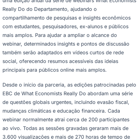
uma edição anual da série de webinars
What Economists
Rocha
Francisco Morato
Taboão da Serra
Embu das Artes
São Roque
Para Sua Empresa
Really Do
do Departamento, ajudando o
Anuncie Regional
compartilhamento de pesquisas e insights econômicos
Guia de Empresas
com estudantes, pesquisadores, ex-alunos e públicos
Vagas na Região
Novo
mais amplos. Para ajudar a ampliar o alcance do
Hub de Negócios
webinar, determinados insights e pontos de discussão
Guia Comercial
Selo Verificado
também serão adaptados em vídeos curtos de rede
Portal Educacional
social, oferecendo resumos acessíveis das ideias
Agenda de Vestibulares
Vagas de Emprego
principais para públicos online mais amplos.
Concursos
Panorama Econômico
Desde o início da parceria, as edições patrocinadas pelo
EBC de What Economists Really Do abordam uma série
Panorama Econômico
de questões globais urgentes, incluindo evasão fiscal,
Para Sua Empresa
mudanças climáticas e educação financeira. Cada
Anuncie no Portal
webinar normalmente atrai cerca de 200 participantes
Verificar Empresa
Novo
Anunciar Vagas
Novo
ao vivo. Todas as sessões gravadas geraram mais de
Publicidade Legal
3.600 visualizações e mais de 270 horas de tempo de