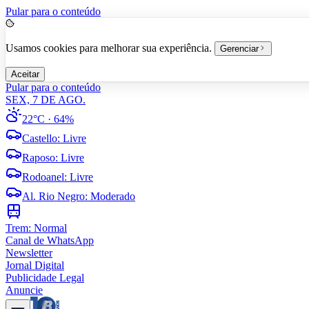
Pular para o conteúdo
Usamos cookies para melhorar sua experiência.
Gerenciar
Aceitar
Pular para o conteúdo
SEX, 7 DE AGO.
22°C
· 64%
Castello
:
Livre
Raposo
:
Livre
Rodoanel
:
Livre
Al. Rio Negro
:
Moderado
Trem:
Normal
Canal de WhatsApp
Newsletter
Jornal Digital
Publicidade Legal
Anuncie