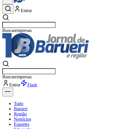
Entrar
Buscar
esportes
Buscar
esportes
Entrar
Flash
Tudo
Barueri
Região
Negócios
Esportes