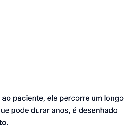
atório Central de Saúde Pública (LACEN).
 acordo com os testes de controle de qualidade.
ados anualmente pela Anvisa", informa.
r regulatório não é apenas uma obrigação legal, mas
 cada produto que chega às farmácias
a.
niões são de responsabilidade de suas respectivas fontes.