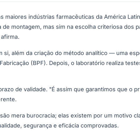
ADE
Corinthians