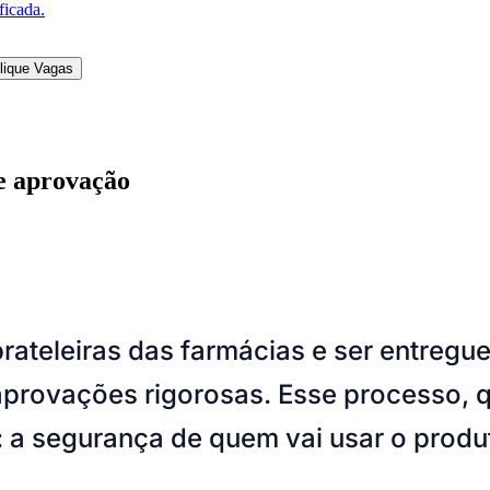
icamento ainda passa por análises fiscais no Labor
 laboratórios públicos avaliem se o produto está de
onsumidor (SAC) e de farmacovigilância são monitor
 os líderes do mercado farmacêutico no país, o rigo
o. "Cada documento aprovado, cada lote testado e
onfia nos nossos medicamentos", completa Pollyan
eúdos de fontes externas e assessorias de imprensa. As informações e opi