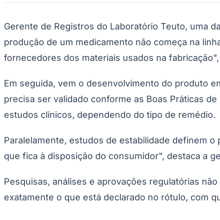
Comunicar erro nesta matéria
ATACADO E VAREJO
COMUNICAÇÃO
INDÚSTRIAS
SOCIED
Compartilhe esta notícia
Opções
WhatsApp
Facebook