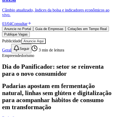
Câmbio atualizado, índices da bolsa e indicadores econômicos ao
vivo.
03
/
04
Consultar
Anuncie no Portal
Guia de Empresas
Cotações em Tempo Real
Publique Vagas
Publicidade
Ceará
Anuncie Aqui
Seguir
Geral
3
min de leitura
Empreendedorismo
Dia do Panificador: setor se reinventa
para o novo consumidor
Padarias apostam em fermentação
natural, linhas sem glúten e digitalização
para acompanhar hábitos de consumo
em transformação