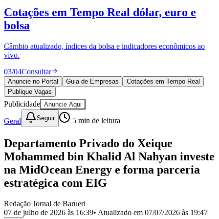
Divulgar Vagas
Novo
Cotações em Tempo Real
dólar, euro e
Publicidade Legal
bolsa
Política
Eleições
Esportes
Câmbio atualizado, índices da bolsa e indicadores econômicos ao
Saúde
vivo.
Segurança
03
/
04
Consultar
Cultura
Meio Ambiente
Anuncie no Portal
Guia de Empresas
Cotações em Tempo Real
Obras
Publique Vagas
Educação
Publicidade
Anuncie Aqui
Bairros de Barueri
Seguir
Geral
5
min de leitura
Selecione sua região
Para notícias da sua região
Departamento Privado do Xeique
Mohammed bin Khalid Al Nahyan investe
Aldeia
Aldeia da Serra
Aldeia de Barueri
Alphaville
Bairro
na MidOcean Energy e forma parceria
Jubran
Belval
Bethaville
Boa
Vista
Califórnia
Carapicuíba
Centro
Chácaras Marco
Cidades da
estratégica com EIG
Região
Cotia
Cruz Preta
Engenho Novo
Fazenda
Militar
Itapevi
Jandira
Jardim Audir
Jardim Belval
Jardim
Redação Jornal de Barueri
Califórnia
Jardim dos Altos
Jardim dos Camargos
Jardim
07 de julho de 2026 às 16:39
• Atualizado em
07/07/2026 às 19:47
Esperança
Jardim Graziela
Jardim Iracema
Jardim Itaquiti
Jardim