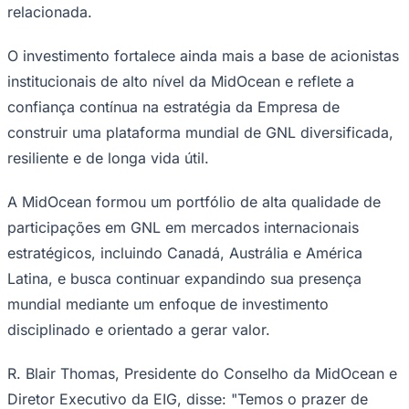
NBA
relacionada.
NFL
Fórmula 1
O investimento fortalece ainda mais a base de acionistas
UFC
Tênis (ATP)
institucionais de alto nível da MidOcean e reflete a
MLB
confiança contínua na estratégia da Empresa de
NHL
Atletismo
construir uma plataforma mundial de GNL diversificada,
Vôlei
NBB
resiliente e de longa vida útil.
Competições de Futebol
A MidOcean formou um portfólio de alta qualidade de
Brasileirão Série A
participações em GNL em mercados internacionais
Brasileirão Série B
Paulistão
estratégicos, incluindo Canadá, Austrália e América
Copa do Brasil
Latina, e busca continuar expandindo sua presença
Libertadores
Sul-Americana
mundial mediante um enfoque de investimento
Copa América
disciplinado e orientado a gerar valor.
Champions League
Premier League
La Liga
R. Blair Thomas, Presidente do Conselho da MidOcean e
Bundesliga
Diretor Executivo da EIG, disse: "Temos o prazer de
Mundial 2026