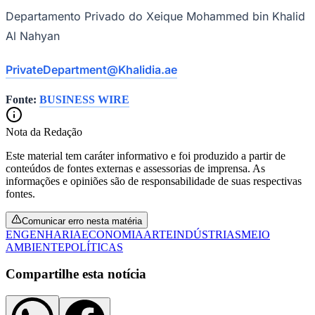
Fluminense
Departamento Privado do Xeique Mohammed bin Khalid
Al Nahyan
PrivateDepartment@Khalidia.ae
Fonte:
BUSINESS WIRE
Nota da Redação
Este material tem caráter informativo e foi produzido a partir de
conteúdos de fontes externas e assessorias de imprensa. As
informações e opiniões são de responsabilidade de suas respectivas
fontes.
Comunicar erro nesta matéria
ENGENHARIA
ECONOMIA
ARTE
INDÚSTRIAS
MEIO
AMBIENTE
POLÍTICAS
Compartilhe esta notícia