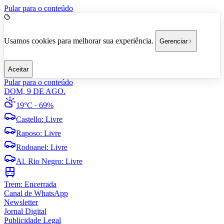
Pular para o conteúdo
Usamos cookies para melhorar sua experiência.
Gerenciar
Aceitar
Pular para o conteúdo
DOM, 9 DE AGO.
19°C
· 69%
Castello
:
Livre
Raposo
:
Livre
Rodoanel
:
Livre
Al. Rio Negro
:
Livre
Trem:
Encerrada
Canal de WhatsApp
Newsletter
Jornal Digital
Publicidade Legal