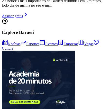
As notícias mais importantes de Barueri resumidas em 3 minutos,
Sport
todo dia de manhã no seu e-mail.
Assinar grátis
Explore Barueri
Notícias
Esportes
Eventos
Empresas
Vagas
Cultura