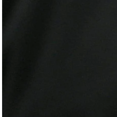
Atlético-MG