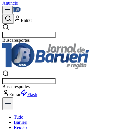
Anuncie
Entrar
Buscar
política
Buscar
política
Entrar
Explorar
Tudo
Barueri
Região