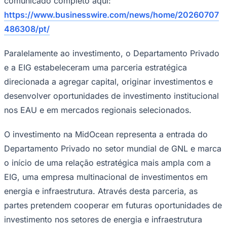
comunicado completo aqui:
Rocha
Francisco Morato
Taboão da Serra
Embu das Artes
São Roque
Para Sua Empresa
https://www.businesswire.com/news/home/20260707
Anuncie Regional
486308/pt/
Guia de Empresas
Vagas na Região
Novo
Paralelamente ao investimento, o Departamento Privado
Hub de Negócios
e a EIG estabeleceram uma parceria estratégica
Guia Comercial
direcionada a agregar capital, originar investimentos e
Selo Verificado
Portal Educacional
desenvolver oportunidades de investimento institucional
Agenda de Vestibulares
Vagas de Emprego
nos EAU e em mercados regionais selecionados.
Concursos
O investimento na MidOcean representa a entrada do
Panorama Econômico
Departamento Privado no setor mundial de GNL e marca
Panorama Econômico
o início de uma relação estratégica mais ampla com a
Para Sua Empresa
EIG, uma empresa multinacional de investimentos em
Anuncie no Portal
energia e infraestrutura. Através desta parceria, as
Verificar Empresa
Novo
partes pretendem cooperar em futuras oportunidades de
Anunciar Vagas
Novo
Publicidade Legal
investimento nos setores de energia e infraestrutura