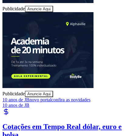
Publicidade
Anuncie Aqui
Juventude
Publicidade
Anuncie Aqui
10 anos de JB
novo portal
confira as novidades
10 anos de JB
Cotações em Tempo Real
dólar, euro e
bolsa