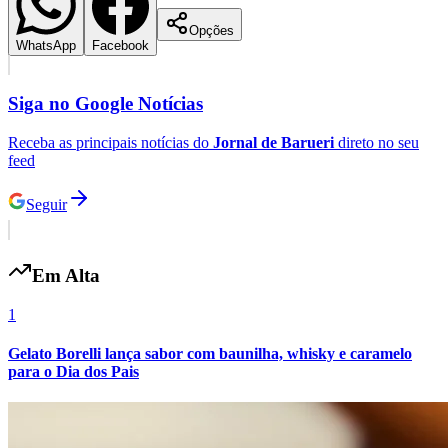
Opções
WhatsApp
Facebook
Vasco
Siga no
Google Notícias
Receba as principais notícias do
Jornal de Barueri
direto no seu
feed
Seguir
Em Alta
1
Gelato Borelli lança sabor com baunilha, whisky e caramelo
para o Dia dos Pais