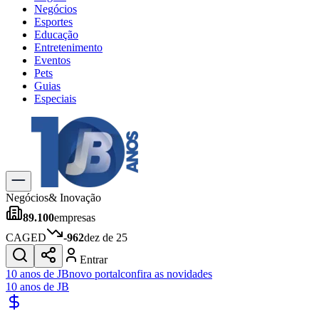
Negócios
Esportes
Educação
Entretenimento
Eventos
Pets
Guias
Especiais
Explore Tudo
Últimas Notícias
Previsão do Tempo
Trânsito e Rotas
Dia a Dia & Lazer
Negócios
& Inovação
Transportes
89.100
empresas
Gastronomia
Cinema & Shows
CAGED
-962
dez de 25
Jogos
Novo
Entrar
Para Sua Empresa
10 anos de JB
novo portal
confira as novidades
10 anos de JB
Anuncie no Portal
Cadastrar Empresa