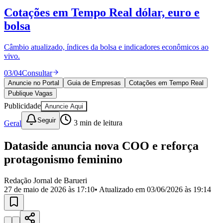
Divulgar Vagas
Novo
Cotações em Tempo Real
dólar, euro e
Publicidade Legal
bolsa
Política
Eleições
Esportes
Câmbio atualizado, índices da bolsa e indicadores econômicos ao
Saúde
vivo.
Segurança
03
/
04
Consultar
Cultura
Meio Ambiente
Anuncie no Portal
Guia de Empresas
Cotações em Tempo Real
Obras
Publique Vagas
Educação
Publicidade
Anuncie Aqui
Bairros de Barueri
Seguir
Geral
3
min de leitura
Selecione sua região
Para notícias da sua região
Dataside anuncia nova COO e reforça
protagonismo feminino
Aldeia
Aldeia da Serra
Aldeia de Barueri
Alphaville
Bairro
Jubran
Belval
Bethaville
Boa
Redação Jornal de Barueri
Vista
Califórnia
Carapicuíba
Centro
Chácaras Marco
Cidades da
27 de maio de 2026 às 17:10
• Atualizado em
03/06/2026 às 19:14
Região
Cotia
Cruz Preta
Engenho Novo
Fazenda
Militar
Itapevi
Jandira
Jardim Audir
Jardim Belval
Jardim
Califórnia
Jardim dos Altos
Jardim dos Camargos
Jardim
Esperança
Jardim Graziela
Jardim Iracema
Jardim Itaquiti
Jardim