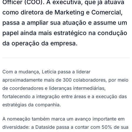
Officer (COO). A executiva, que já atuava
NBA
NFL
como diretora de Marketing e Comercial,
Fórmula 1
UFC
passa a ampliar sua atuação e assume um
Tênis (ATP)
MLB
papel ainda mais estratégico na condução
NHL
Atletismo
da operação da empresa.
Vôlei
NBB
Competições de Futebol
Brasileirão Série A
Com a mudança, Letícia passa a liderar
Brasileirão Série B
aproximadamente mais de 300 colaboradores, por meio
Paulistão
Copa do Brasil
de coordenadores e lideranças intermediárias,
Libertadores
fortalecendo a integração entre áreas e a execução das
Sul-Americana
Copa América
estratégias da companhia.
Champions League
Premier League
La Liga
A nomeação também marca um avanço importante em
Bundesliga
diversidade: a Dataside passa a contar com 50% de sua
Mundial 2026