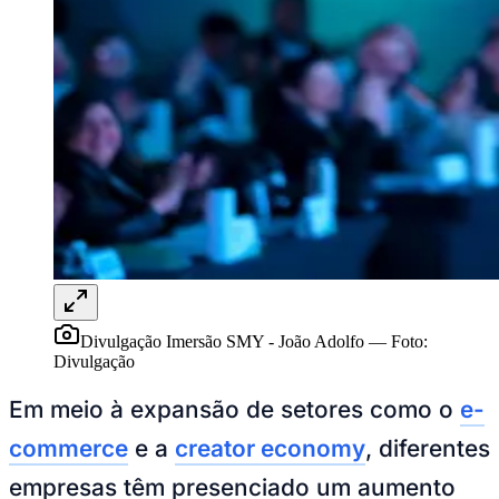
Rocha
Francisco Morato
Taboão da Serra
Embu das Artes
São Roque
Para Sua Empresa
Anuncie Regional
Guia de Empresas
Vagas na Região
Novo
Hub de Negócios
Guia Comercial
Selo Verificado
Portal Educacional
Agenda de Vestibulares
Vagas de Emprego
Concursos
Panorama Econômico
Panorama Econômico
Divulgação Imersão SMY - João Adolfo
—
Foto:
Divulgação
Para Sua Empresa
Em meio à expansão de setores como o
e-
Anuncie no Portal
Verificar Empresa
Novo
commerce
e a
creator economy
, diferentes
Anunciar Vagas
Novo
Publicidade Legal
empresas têm presenciado um aumento