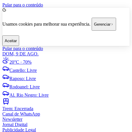
Pular para o conteúdo
Usamos cookies para melhorar sua experiência.
Gerenciar
Aceitar
Pular para o conteúdo
DOM, 9 DE AGO.
20°C
· 70%
Castello
:
Livre
Raposo
:
Livre
Rodoanel
:
Livre
Al. Rio Negro
:
Livre
Trem:
Encerrada
Canal de WhatsApp
Newsletter
Jornal Digital
Publicidade Legal