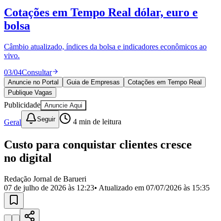
Divulgar Vagas
Novo
Cotações em Tempo Real
dólar, euro e
Publicidade Legal
bolsa
Política
Eleições
Esportes
Câmbio atualizado, índices da bolsa e indicadores econômicos ao
Saúde
vivo.
Segurança
03
/
04
Consultar
Cultura
Meio Ambiente
Anuncie no Portal
Guia de Empresas
Cotações em Tempo Real
Obras
Publique Vagas
Educação
Publicidade
Anuncie Aqui
Bairros de Barueri
Seguir
Geral
4
min de leitura
Selecione sua região
Para notícias da sua região
Custo para conquistar clientes cresce
no digital
Aldeia
Aldeia da Serra
Aldeia de Barueri
Alphaville
Bairro
Jubran
Belval
Bethaville
Boa
Redação Jornal de Barueri
Vista
Califórnia
Carapicuíba
Centro
Chácaras Marco
Cidades da
07 de julho de 2026 às 12:23
• Atualizado em
07/07/2026 às 15:35
Região
Cotia
Cruz Preta
Engenho Novo
Fazenda
Militar
Itapevi
Jandira
Jardim Audir
Jardim Belval
Jardim
Califórnia
Jardim dos Altos
Jardim dos Camargos
Jardim
Esperança
Jardim Graziela
Jardim Iracema
Jardim Itaquiti
Jardim