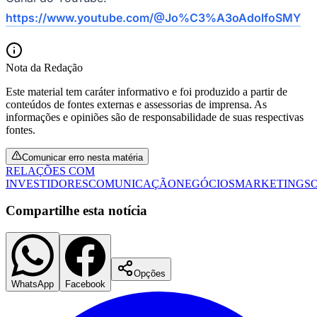
Fluminense
https://www.youtube.com/@Jo%C3%A3oAdolfoSMY
Nota da Redação
Este material tem caráter informativo e foi produzido a partir de
conteúdos de fontes externas e assessorias de imprensa. As
informações e opiniões são de responsabilidade de suas respectivas
fontes.
Comunicar erro nesta matéria
RELAÇÕES COM
INVESTIDORES
COMUNICAÇÃO
NEGÓCIOS
MARKETING
S
Compartilhe esta notícia
Opções
WhatsApp
Facebook