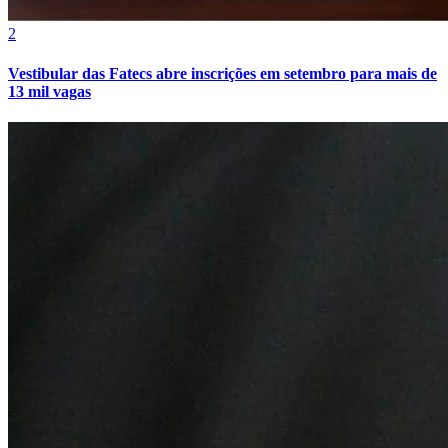
2
Vestibular das Fatecs abre inscrições em setembro para mais de
13 mil vagas
Atlético-MG