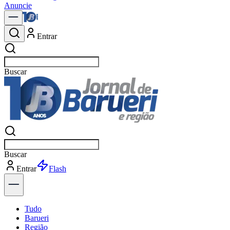
Anuncie
Entrar
Buscar
polí
Buscar
polí
Entrar
Explorar
Tudo
Barueri
Região