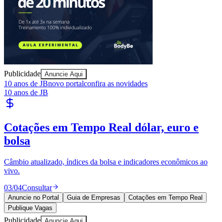
Publicidade
Anuncie Aqui
10 anos de JB
novo portal
confira as novidades
10 anos de JB
Goiás
Cotações em Tempo Real
dólar, euro e
bolsa
Câmbio atualizado, índices da bolsa e indicadores econômicos ao
vivo.
03
/
04
Consultar
Anuncie no Portal
Guia de Empresas
Cotações em Tempo Real
Publique Vagas
Publicidade
Anuncie Aqui