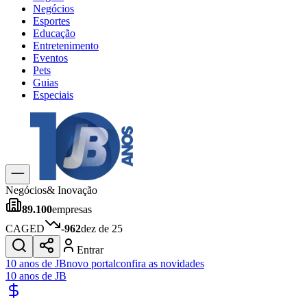
Negócios
Esportes
Educação
Entretenimento
Eventos
Pets
Guias
Especiais
Explore Tudo
Últimas Notícias
Previsão do Tempo
Trânsito e Rotas
Dia a Dia & Lazer
Negócios
& Inovação
Transportes
89.100
empresas
Gastronomia
Cinema & Shows
CAGED
-962
dez de 25
Jogos
Novo
Entrar
Para Sua Empresa
10 anos de JB
novo portal
confira as novidades
10 anos de JB
Anuncie no Portal
Cadastrar Empresa