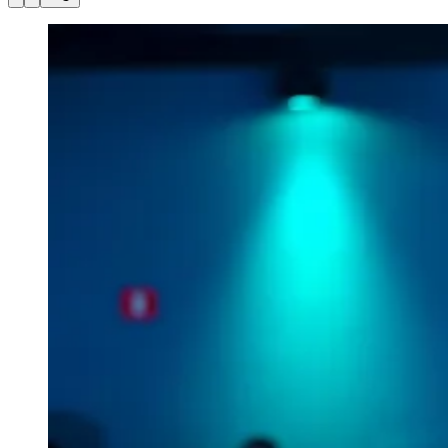
Julio
Jardim Líbano
Jardim Maria Cristina
Jardim Maria Helena
Jardim
Mutinga
Jardim Paraíso
Jardim Paulista
Jardim Reginalice
Jardim São
Luís
Jardim São Pedro
Jardim São Silvestre
Jardim Silveira
Jardim
Tupã
Jardim Tupanci
Mutinga
Nova Aldeinha
Osasco
Parque dos
Camargos
Parque Imperial
Parque Santa Luzia
Parque Viana
Pirapora
do Bom Jesus
Recanto Phrynéa
Santana de
Parnaíba
Silveira
Tamboré
Vale do Sol
Vila Barros
Vila Boa Vista
Vila
do Conde
Vila Engenho Novo
Vila Márcia
Vila Nossa Sra. da
Escada
Vila Porto
Votupoca
Para Sua Empresa
Anuncie no Portal
Guia de Empresas
Divulgar Vagas
Novo
Publicidade Legal
Negócios Regionais
Turismo
Segurança Regional
Hospitais Estaduais
Parques & Represas
Cidades da Região
Santana de Parnaíba
Osasco
Carapicuíba
Jandira
Itapevi
Cotia
Pirapora
do Bom Jesus
Araçariguama
Cajamar
Caieiras
Franco da