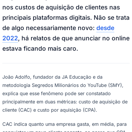
NBA
nos custos de aquisição de clientes nas
NFL
Fórmula 1
principais plataformas digitais. Não se trata
UFC
Tênis (ATP)
de algo necessariamente novo:
desde
MLB
NHL
2022
, há relatos de que anunciar no online
Atletismo
Vôlei
estava ficando mais caro.
NBB
Competições de Futebol
Brasileirão Série A
Brasileirão Série B
João Adolfo, fundador da JA Educação e da
Paulistão
metodologia Segredos Milionários do YouTube (SMY),
Copa do Brasil
Libertadores
explica que esse fenômeno pode ser constatado
Sul-Americana
principalmente em duas métricas: custo de aquisição de
Copa América
Champions League
cliente (CAC) e custo por aquisição (CPA).
Premier League
La Liga
Bundesliga
CAC indica quanto uma empresa gasta, em média, para
Mundial 2026