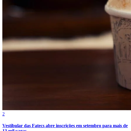
Fluminense
2
Vestibular das Fatecs abre inscrições em setembro para mais de
13 mil vagas