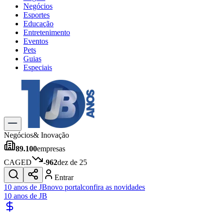
Negócios
Esportes
Educação
Entretenimento
Eventos
Pets
Guias
Especiais
Explore Tudo
Últimas Notícias
Previsão do Tempo
Trânsito e Rotas
Dia a Dia & Lazer
Negócios
& Inovação
Transportes
89.100
empresas
Gastronomia
Cinema & Shows
CAGED
-962
dez de 25
Jogos
Novo
Entrar
Para Sua Empresa
10 anos de JB
novo portal
confira as novidades
10 anos de JB
Anuncie no Portal
Cadastrar Empresa