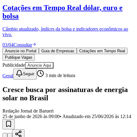
Divulgar Vagas
Novo
Cotações em Tempo Real
dólar, euro e
Publicidade Legal
bolsa
Política
Eleições
Esportes
Câmbio atualizado, índices da bolsa e indicadores econômicos ao
Saúde
vivo.
Segurança
03
/
04
Consultar
Cultura
Meio Ambiente
Anuncie no Portal
Guia de Empresas
Cotações em Tempo Real
Obras
Publique Vagas
Educação
Publicidade
Anuncie Aqui
Bairros de Barueri
Seguir
Geral
3
min de leitura
Selecione sua região
Para notícias da sua região
Cresce busca por assinaturas de energia
solar no Brasil
Aldeia
Aldeia da Serra
Aldeia de Barueri
Alphaville
Bairro
Jubran
Belval
Bethaville
Boa
Redação Jornal de Barueri
Vista
Califórnia
Carapicuíba
Centro
Chácaras Marco
Cidades da
25 de junho de 2026 às 09:00
• Atualizado em
25/06/2026 às 12:14
Região
Cotia
Cruz Preta
Engenho Novo
Fazenda
Militar
Itapevi
Jandira
Jardim Audir
Jardim Belval
Jardim
Califórnia
Jardim dos Altos
Jardim dos Camargos
Jardim
Esperança
Jardim Graziela
Jardim Iracema
Jardim Itaquiti
Jardim