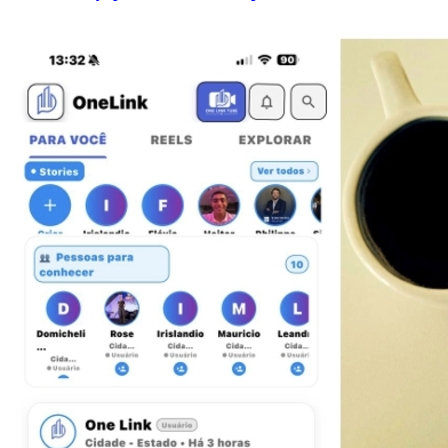
Atlético-MG