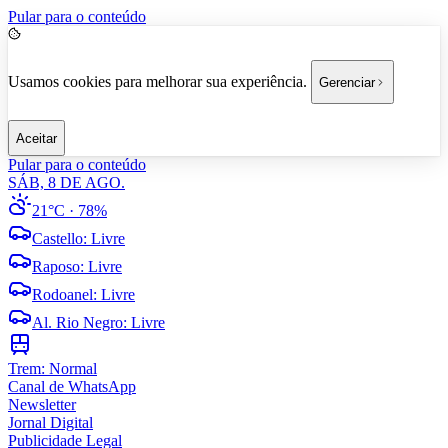
Pular para o conteúdo
Usamos cookies para melhorar sua experiência.
Gerenciar
Aceitar
Pular para o conteúdo
SÁB, 8 DE AGO.
21°C
· 78%
Castello
:
Livre
Raposo
:
Livre
Rodoanel
:
Livre
Al. Rio Negro
:
Livre
Trem:
Normal
Canal de WhatsApp
Newsletter
Jornal Digital
Publicidade Legal