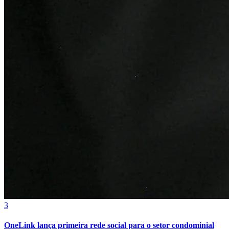
Internacional
3
OneLink lança primeira rede social para o setor condominial