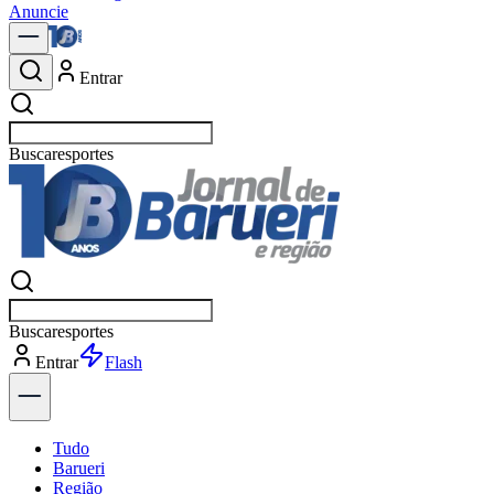
Anuncie
Entrar
Buscar
política
Buscar
política
Entrar
Explorar
Tudo
Barueri
Região