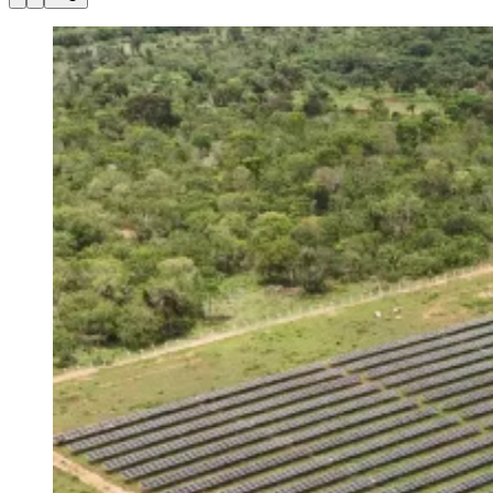
Julio
Jardim Líbano
Jardim Maria Cristina
Jardim Maria Helena
Jardim
Mutinga
Jardim Paraíso
Jardim Paulista
Jardim Reginalice
Jardim São
Luís
Jardim São Pedro
Jardim São Silvestre
Jardim Silveira
Jardim
Tupã
Jardim Tupanci
Mutinga
Nova Aldeinha
Osasco
Parque dos
Camargos
Parque Imperial
Parque Santa Luzia
Parque Viana
Pirapora
do Bom Jesus
Recanto Phrynéa
Santana de
Parnaíba
Silveira
Tamboré
Vale do Sol
Vila Barros
Vila Boa Vista
Vila
do Conde
Vila Engenho Novo
Vila Márcia
Vila Nossa Sra. da
Escada
Vila Porto
Votupoca
Para Sua Empresa
Anuncie no Portal
Guia de Empresas
Divulgar Vagas
Novo
Publicidade Legal
Negócios Regionais
Turismo
Segurança Regional
Hospitais Estaduais
Parques & Represas
Cidades da Região
Santana de Parnaíba
Osasco
Carapicuíba
Jandira
Itapevi
Cotia
Pirapora
do Bom Jesus
Araçariguama
Cajamar
Caieiras
Franco da