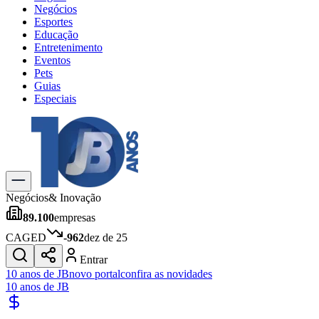
Negócios
Esportes
Educação
Entretenimento
Eventos
Pets
Guias
Especiais
Explore Tudo
Últimas Notícias
Previsão do Tempo
Trânsito e Rotas
Dia a Dia & Lazer
Negócios
& Inovação
Transportes
89.100
empresas
Gastronomia
Cinema & Shows
CAGED
-962
dez de 25
Jogos
Novo
Entrar
Para Sua Empresa
10 anos de JB
novo portal
confira as novidades
10 anos de JB
Anuncie no Portal
Cadastrar Empresa