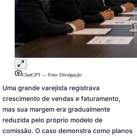
ChatGPT
—
Foto:
Divulgação
Uma grande varejista registrava
crescimento de vendas e faturamento,
mas sua margem era gradualmente
Bragantino
reduzida pelo próprio modelo de
comissão. O caso demonstra como planos
de remuneração podem estimular