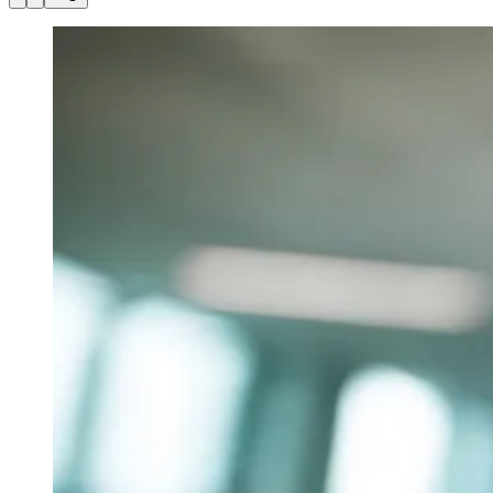
Julio
Jardim Líbano
Jardim Maria Cristina
Jardim Maria Helena
Jardim
Mutinga
Jardim Paraíso
Jardim Paulista
Jardim Reginalice
Jardim São
Luís
Jardim São Pedro
Jardim São Silvestre
Jardim Silveira
Jardim
Tupã
Jardim Tupanci
Mutinga
Nova Aldeinha
Osasco
Parque dos
Camargos
Parque Imperial
Parque Santa Luzia
Parque Viana
Pirapora
do Bom Jesus
Recanto Phrynéa
Santana de
Parnaíba
Silveira
Tamboré
Vale do Sol
Vila Barros
Vila Boa Vista
Vila
do Conde
Vila Engenho Novo
Vila Márcia
Vila Nossa Sra. da
Escada
Vila Porto
Votupoca
Para Sua Empresa
Anuncie no Portal
Guia de Empresas
Divulgar Vagas
Novo
Publicidade Legal
Negócios Regionais
Turismo
Segurança Regional
Hospitais Estaduais
Parques & Represas
Cidades da Região
Santana de Parnaíba
Osasco
Carapicuíba
Jandira
Itapevi
Cotia
Pirapora
do Bom Jesus
Araçariguama
Cajamar
Caieiras
Franco da