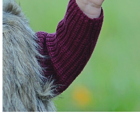
Atlético-MG