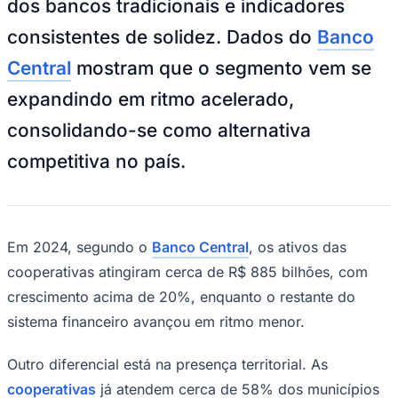
dos bancos tradicionais e indicadores
NBA
NFL
consistentes de solidez. Dados do
Banco
Fórmula 1
UFC
Central
mostram que o segmento vem se
Tênis (ATP)
MLB
expandindo em ritmo acelerado,
NHL
Atletismo
consolidando-se como alternativa
Vôlei
NBB
competitiva no país.
Competições de Futebol
Brasileirão Série A
Brasileirão Série B
Paulistão
Em 2024, segundo o
Banco Central
, os ativos das
Copa do Brasil
cooperativas atingiram cerca de R$ 885 bilhões, com
Libertadores
Sul-Americana
crescimento acima de 20%, enquanto o restante do
Copa América
sistema financeiro avançou em ritmo menor.
Champions League
Premier League
La Liga
Outro diferencial está na presença territorial. As
Bundesliga
Mundial 2026
cooperativas
já atendem cerca de 58% dos municípios