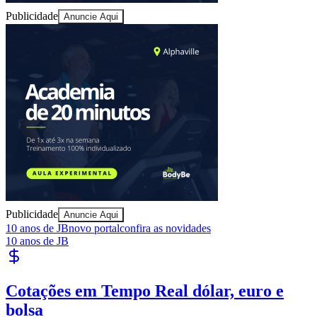
Publicidade
Anuncie Aqui
Bahia
Publicidade
Anuncie Aqui
10 anos de JB
novo portal
confira as novidades
10 anos de JB
Publique Vagas
encontre talentos