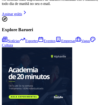
Cruzeiro
todo dia de manhã no seu e-mail.
Assinar grátis
Explore Barueri
Notícias
Esportes
Eventos
Empresas
Vagas
Cultura