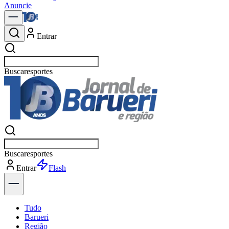
Anuncie
Entrar
Buscar
política
Buscar
política
Entrar
Explorar
Tudo
Barueri
Região