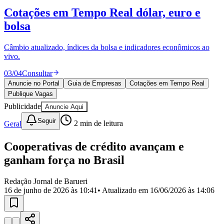
Divulgar Vagas
Novo
Cotações em Tempo Real
dólar, euro e
Publicidade Legal
bolsa
Política
Eleições
Esportes
Câmbio atualizado, índices da bolsa e indicadores econômicos ao
Saúde
vivo.
Segurança
03
/
04
Consultar
Cultura
Meio Ambiente
Anuncie no Portal
Guia de Empresas
Cotações em Tempo Real
Obras
Publique Vagas
Educação
Publicidade
Anuncie Aqui
Bairros de Barueri
Seguir
Geral
2
min de leitura
Selecione sua região
Para notícias da sua região
Cooperativas de crédito avançam e
ganham força no Brasil
Aldeia
Aldeia da Serra
Aldeia de Barueri
Alphaville
Bairro
Jubran
Belval
Bethaville
Boa
Redação Jornal de Barueri
Vista
Califórnia
Carapicuíba
Centro
Chácaras Marco
Cidades da
16 de junho de 2026 às 10:41
• Atualizado em
16/06/2026 às 14:06
Região
Cotia
Cruz Preta
Engenho Novo
Fazenda
Militar
Itapevi
Jandira
Jardim Audir
Jardim Belval
Jardim
Califórnia
Jardim dos Altos
Jardim dos Camargos
Jardim
Esperança
Jardim Graziela
Jardim Iracema
Jardim Itaquiti
Jardim