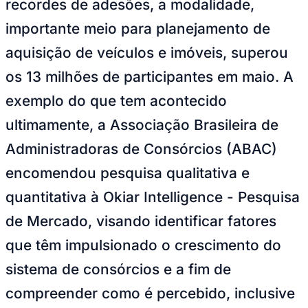
recordes de adesões, a modalidade,
NBA
NFL
importante meio para planejamento de
Fórmula 1
UFC
aquisição de veículos e imóveis, superou
Tênis (ATP)
MLB
os 13 milhões de participantes em maio. A
NHL
Atletismo
exemplo do que tem acontecido
Vôlei
NBB
ultimamente, a Associação Brasileira de
Competições de Futebol
Administradoras de Consórcios (ABAC)
Brasileirão Série A
encomendou pesquisa qualitativa e
Brasileirão Série B
Paulistão
quantitativa à Okiar Intelligence - Pesquisa
Copa do Brasil
Libertadores
de Mercado, visando identificar fatores
Sul-Americana
Copa América
que têm impulsionado o crescimento do
Champions League
Premier League
sistema de consórcios e a fim de
La Liga
Bundesliga
compreender como é percebido, inclusive
Mundial 2026