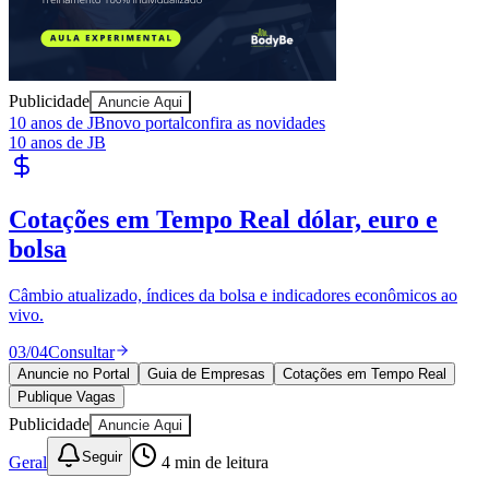
Juventude
Publicidade
Anuncie Aqui
10 anos de JB
novo portal
confira as novidades
10 anos de JB
Cotações em Tempo Real
dólar, euro e
bolsa
Câmbio atualizado, índices da bolsa e indicadores econômicos ao
vivo.
03
/
04
Consultar
Anuncie no Portal
Guia de Empresas
Cotações em Tempo Real
Publique Vagas
Publicidade
Anuncie Aqui
Seguir
Geral
4
min de leitura