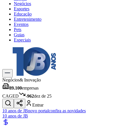
Negócios
Esportes
Educação
Entretenimento
Eventos
Pets
Guias
Especiais
Explore Tudo
Últimas Notícias
Previsão do Tempo
Trânsito e Rotas
Dia a Dia & Lazer
Negócios
& Inovação
Transportes
89.100
empresas
Gastronomia
Cinema & Shows
CAGED
-962
dez de 25
Jogos
Novo
Entrar
Para Sua Empresa
10 anos de JB
novo portal
confira as novidades
10 anos de JB
Anuncie no Portal
Cadastrar Empresa