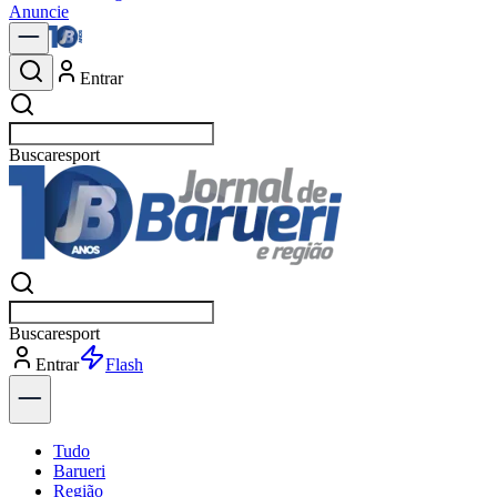
Anuncie
Entrar
Buscar
Buscar
Entrar
Explorar
Tudo
Barueri
Região