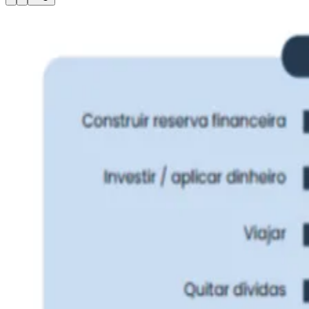
Julio
Jardim Líbano
Jardim Maria Cristina
Jardim Maria Helena
Jardim
Mutinga
Jardim Paraíso
Jardim Paulista
Jardim Reginalice
Jardim São
Luís
Jardim São Pedro
Jardim São Silvestre
Jardim Silveira
Jardim
Tupã
Jardim Tupanci
Mutinga
Nova Aldeinha
Osasco
Parque dos
Camargos
Parque Imperial
Parque Santa Luzia
Parque Viana
Pirapora
do Bom Jesus
Recanto Phrynéa
Santana de
Parnaíba
Silveira
Tamboré
Vale do Sol
Vila Barros
Vila Boa Vista
Vila
do Conde
Vila Engenho Novo
Vila Márcia
Vila Nossa Sra. da
Escada
Vila Porto
Votupoca
Para Sua Empresa
Anuncie no Portal
Guia de Empresas
Divulgar Vagas
Novo
Publicidade Legal
Negócios Regionais
Turismo
Segurança Regional
Hospitais Estaduais
Parques & Represas
Cidades da Região
Santana de Parnaíba
Osasco
Carapicuíba
Jandira
Itapevi
Cotia
Pirapora
do Bom Jesus
Araçariguama
Cajamar
Caieiras
Franco da