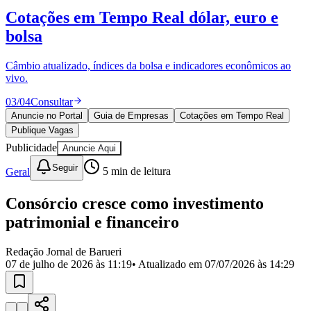
Divulgar Vagas
Novo
Cotações em Tempo Real
dólar, euro e
Publicidade Legal
bolsa
Política
Eleições
Esportes
Câmbio atualizado, índices da bolsa e indicadores econômicos ao
Saúde
vivo.
Segurança
03
/
04
Consultar
Cultura
Meio Ambiente
Anuncie no Portal
Guia de Empresas
Cotações em Tempo Real
Obras
Publique Vagas
Educação
Publicidade
Anuncie Aqui
Bairros de Barueri
Seguir
Geral
5
min de leitura
Selecione sua região
Para notícias da sua região
Consórcio cresce como investimento
patrimonial e financeiro
Aldeia
Aldeia da Serra
Aldeia de Barueri
Alphaville
Bairro
Jubran
Belval
Bethaville
Boa
Redação Jornal de Barueri
Vista
Califórnia
Carapicuíba
Centro
Chácaras Marco
Cidades da
07 de julho de 2026 às 11:19
• Atualizado em
07/07/2026 às 14:29
Região
Cotia
Cruz Preta
Engenho Novo
Fazenda
Militar
Itapevi
Jandira
Jardim Audir
Jardim Belval
Jardim
Califórnia
Jardim dos Altos
Jardim dos Camargos
Jardim
Esperança
Jardim Graziela
Jardim Iracema
Jardim Itaquiti
Jardim