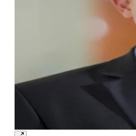
Goiás