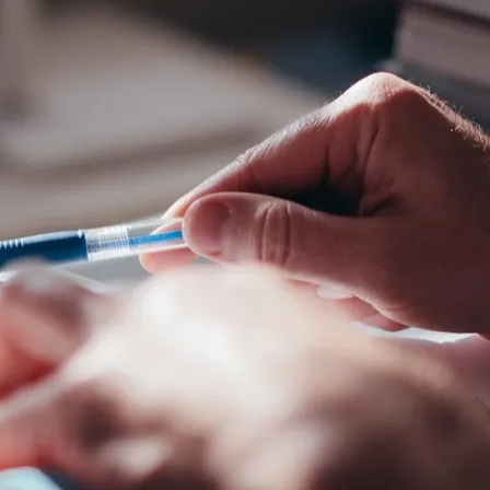
do Bom Jesus
Araçariguama
Cajamar
Caieiras
Franco da Rocha
Francisco 