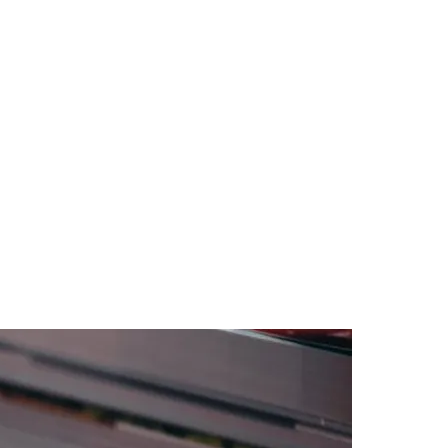
des da Região
Cotia
Cruz Preta
Engenho Novo
Fazenda
im Iracema
Jardim Itaquiti
Jardim Julio
Jardim Líbano
Jardim Maria
vestre
Jardim Silveira
Jardim Tupã
Jardim Tupanci
Mutinga
Nova
arnaíba
Silveira
Tamboré
Vale do Sol
Vila Barros
Vila Boa Vista
Vila do