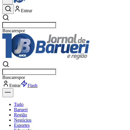
Entrar
Buscar
esportes
Buscar
esportes
Entrar
Flash
Tudo
Barueri
Região
Negócios
Esportes