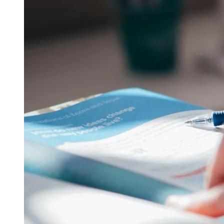
Publicidade Legal
Negócios Regionais
Turismo
Segurança Regional
Hospitais Estaduais
Parques & Represas
Cidades da Região
Santana de Parnaíba
Osasco
Carapicuíba
Jandira
Itapevi
Cotia
Pirapora 
Para Sua Empresa
Anuncie Regional
Guia de Empresas
Vagas na Região
Novo
Hub de Negócios
Guia Comercial
Selo Verificado
Portal Educacional
Agenda de Vestibulares
Vagas de Emprego
Concursos
Panorama Econômico