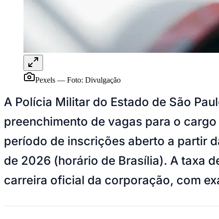
Panorama Econômico
Para Sua Empresa
Anuncie no Portal
Verificar Empresa
Novo
Anunciar Vagas
Novo
Publicidade Legal
Pexels
—
Foto:
Divulgação
NBA
NFL
A Polícia Militar do Estado de São Paul
Fórmula 1
UFC
preenchimento de vagas para o cargo 
Tênis (ATP)
MLB
período de inscrições aberto a partir 
NHL
Atletismo
Vôlei
de 2026 (horário de Brasília). A taxa 
NBB
carreira oficial da corporação, com e
Competições de Futebol
Brasileirão Série A
Brasileirão Série B
Paulistão