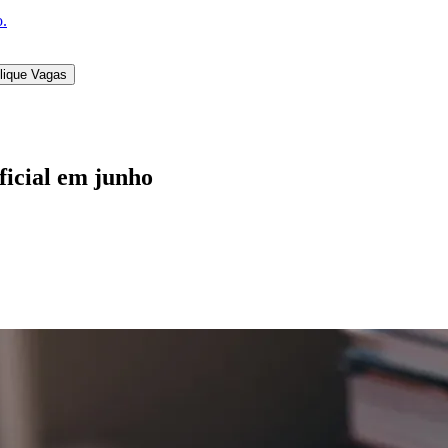
o.
lique Vagas
icial em junho
l
Bethaville
Boa Vista
Califórnia
Carapicuíba
Centro
Chácaras Marco
Cida
im dos Altos
Jardim dos Camargos
Jardim Esperança
Jardim Graziela
Jard
lista
Jardim Reginalice
Jardim São Luís
Jardim São Pedro
Jardim São Sil
uzia
Parque Viana
Pirapora do Bom Jesus
Recanto Phrynéa
Santana de P
 Porto
Votupoca