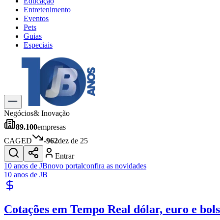
Educação
Entretenimento
Eventos
Pets
Guias
Especiais
Explore Tudo
Últimas Notícias
Previsão do Tempo
Trânsito e Rotas
Dia a Dia & Lazer
Negócios
& Inovação
Transportes
89.100
empresas
Gastronomia
Cinema & Shows
CAGED
-962
dez de 25
Jogos
Novo
Entrar
Para Sua Empresa
10 anos de JB
novo portal
confira as novidades
10 anos de JB
Anuncie no Portal
Cadastrar Empresa
Divulgar Vagas
Novo
Cotações em Tempo Real
dólar, euro e bol
Publicidade Legal