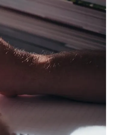
Morato
Taboão da Serra
Embu das Artes
São Roque