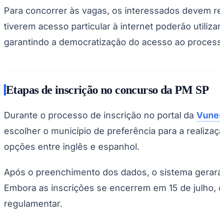
Copa do Brasil
Para concorrer às vagas, os interessados devem rea
Libertadores
Sul-Americana
tiverem acesso particular à internet poderão util
Copa América
Champions League
garantindo a democratização do acesso ao process
Premier League
La Liga
Bundesliga
Mundial 2026
Etapas de inscrição no concurso da PM SP
Times - Ir direto
Durante o processo de inscrição no portal da
Vune
escolher o município de preferência para a realiz
opções entre inglês e espanhol.
Após o preenchimento dos dados, o sistema gerará 
Embora as inscrições se encerrem em 15 de julho, 
regulamentar.