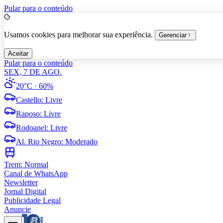
Pular para o conteúdo
Usamos cookies para melhorar sua experiência.
Gerenciar
Aceitar
Pular para o conteúdo
SEX, 7 DE AGO.
20°C
· 60%
Castello
:
Livre
Raposo
:
Livre
Rodoanel
:
Livre
Al. Rio Negro
:
Moderado
Trem:
Normal
Canal de WhatsApp
Newsletter
Jornal Digital
Publicidade Legal
Anuncie