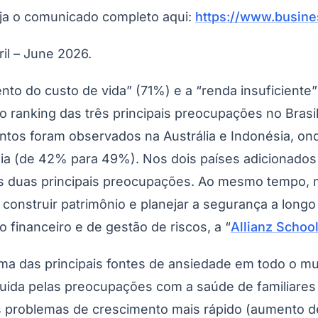
eja o comunicado completo aqui:
https://www.busin
il – June 2026.
to do custo de vida” (71%) e a “renda insuficiente
no ranking das três principais preocupações no Bras
do Bom Jesus
Araçariguama
Cajamar
Caieiras
Franco da Rocha
Francisco 
mentos foram observados na Austrália e Indonésia, 
a (de 42% para 49%). Nos dois países adicionados 
as duas principais preocupações. Ao mesmo tempo,
 construir patrimônio e planejar a segurança a longo
financeiro e de gestão de riscos, a “
Allianz School
 das principais fontes de ansiedade em todo o mu
uida pelas preocupações com a saúde de familiares
 problemas de crescimento mais rápido (aumento de