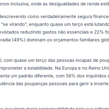
os inclusiva, onde as desigualdades de renda es
escrevendo como verdadeiramente segura financeir
r "se virando", enquanto quase um terço está lutand
revistados reduzindo gastos não essenciais e 22% 
radia (49%) dominam os orçamentos familiares glob
fícil, com quase um terço das pessoas incapaz de po
prometer a estabilidade. Na Europa e no Reino Un
senta um padrão diferente, com 56% dos inquiridos
dência das poupanças pessoais para gerir a incert
 assumem maior responsabilidade pela sua reforma, 