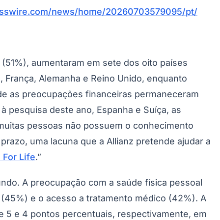
esswire.com/news/home/20260703579095/pt/
” (51%), aumentaram em sete dos oito países
il, França, Alemanha e Reino Unido, enquanto
Morato
Taboão da Serra
Embu das Artes
São Roque
onde as preocupações financeiras permaneceram
à pesquisa deste ano, Espanha e Suíça, as
 muitas pessoas não possuem o conhecimento
 prazo, uma lacuna que a Allianz pretende ajudar a
 For Life
.”
ndo. A preocupação com a saúde física pessoal
 (45%) e o acesso a tratamento médico (42%). A
 5 e 4 pontos percentuais, respectivamente, em