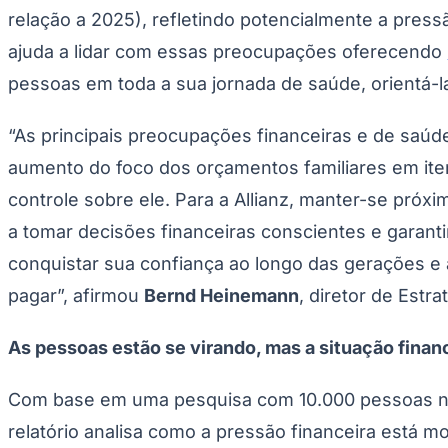
relação a 2025), refletindo potencialmente a pres
Panorama Econômico
ajuda a lidar com essas preocupações oferecendo
Para Sua Empresa
pessoas em toda a sua jornada de saúde, orientá-
Anuncie no Portal
Verificar Empresa
Novo
Anunciar Vagas
Novo
“As principais preocupações financeiras e de sa
Publicidade Legal
aumento do foco dos orçamentos familiares em iten
NBA
NFL
controle sobre ele. Para a Allianz, manter-se pró
Fórmula 1
UFC
a tomar decisões financeiras conscientes e garan
Tênis (ATP)
conquistar sua confiança ao longo das gerações e 
MLB
NHL
pagar”, afirmou
Bernd Heinemann
, diretor de Estr
Atletismo
Vôlei
NBB
As pessoas estão se virando, mas a situação finance
Competições de Futebol
Com base em uma pesquisa com 10.000 pessoas na Aus
Brasileirão Série A
Brasileirão Série B
relatório analisa como a pressão financeira está m
Paulistão