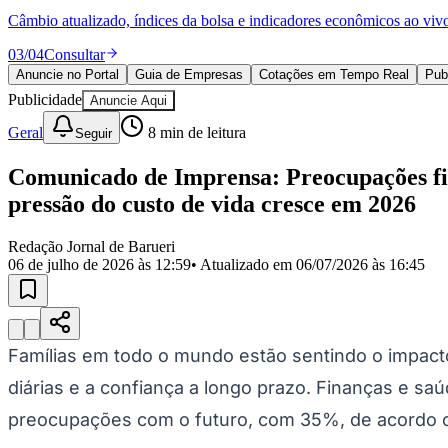
Política
Câmbio atualizado, índices da bolsa e indicadores econômicos ao viv
Eleições
Esportes
03
/
04
Consultar
Saúde
Anuncie no Portal
Guia de Empresas
Cotações em Tempo Real
Pub
Segurança
Publicidade
Cultura
Anuncie Aqui
Meio Ambiente
Geral
8
min de leitura
Seguir
Obras
Educação
Comunicado de Imprensa: Preocupações fi
Bairros de Barueri
pressão do custo de vida cresce em 2026
Selecione sua região
Para notícias da sua região
Redação Jornal de Barueri
06 de julho de 2026 às 12:59
• Atualizado em
06/07/2026 às 16:45
Aldeia
Aldeia da Serra
Aldeia de Barueri
Alphaville
Bairro Jubran
Belva
Militar
Itapevi
Jandira
Jardim Audir
Jardim Belval
Jardim Califórnia
Jard
Cristina
Jardim Maria Helena
Jardim Mutinga
Jardim Paraíso
Jardim Pau
Aldeinha
Osasco
Parque dos Camargos
Parque Imperial
Parque Santa L
Conde
Vila Engenho Novo
Vila Márcia
Vila Nossa Sra. da Escada
Vila
Famílias em todo o mundo estão sentindo o impact
Para Sua Empresa
diárias e a confiança a longo prazo. Finanças e 
Anuncie no Portal
preocupações com o futuro, com 35%, de acordo 
Guia de Empresas
Divulgar Vagas
Novo