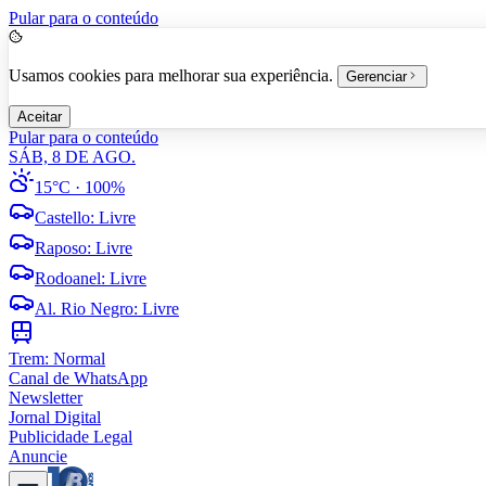
Pular para o conteúdo
Usamos cookies para melhorar sua experiência.
Gerenciar
Aceitar
Pular para o conteúdo
SÁB, 8 DE AGO.
15°C
· 100%
Castello
:
Livre
Raposo
:
Livre
Rodoanel
:
Livre
Al. Rio Negro
:
Livre
Trem:
Normal
Canal de WhatsApp
Newsletter
Jornal Digital
Publicidade Legal
Anuncie