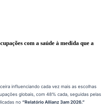
cupações com a saúde à medida que a
des da Região
Cotia
Cruz Preta
Engenho Novo
Fazenda
im Iracema
Jardim Itaquiti
Jardim Julio
Jardim Líbano
Jardim Maria
vestre
Jardim Silveira
Jardim Tupã
Jardim Tupanci
Mutinga
Nova
arnaíba
Silveira
Tamboré
Vale do Sol
Vila Barros
Vila Boa Vista
Vila do
ceira influenciando cada vez mais as escolhas
ocupações globais, com 48% cada, seguidas pelas
licadas no
“Relatório Allianz 3am 2026.”