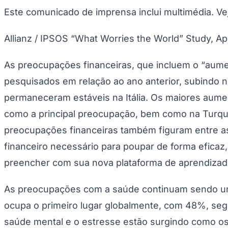
Publicidade Legal
Este comunicado de imprensa inclui multimédia. V
Negócios Regionais
Turismo
Allianz / IPSOS “What Worries the World” Study, Apr
Segurança Regional
Hospitais Estaduais
Parques & Represas
As preocupações financeiras, que incluem o “aumen
Cidades da Região
pesquisados ​​em relação ao ano anterior, subindo 
Santana de Parnaíba
Osasco
Carapicuíba
Jandira
Itapevi
Cotia
Pirapora 
Para Sua Empresa
permaneceram estáveis ​​na Itália. Os maiores au
Anuncie Regional
como a principal preocupação, bem como na Turqui
Guia de Empresas
preocupações financeiras também figuram entre 
Vagas na Região
Novo
financeiro necessário para poupar de forma eficaz,
Hub de Negócios
Guia Comercial
preencher com sua nova plataforma de aprendizado 
Selo Verificado
Portal Educacional
Agenda de Vestibulares
As preocupações com a saúde continuam sendo uma
Vagas de Emprego
Concursos
ocupa o primeiro lugar globalmente, com 48%, seg
Panorama Econômico
saúde mental e o estresse estão surgindo como os