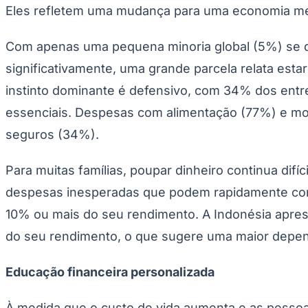
Copa do Brasil
Eles refletem uma mudança para uma economia men
Libertadores
Sul-Americana
Copa América
Com apenas uma pequena minoria global (5%) se d
Champions League
significativamente, uma grande parcela relata esta
Premier League
La Liga
instinto dominante é defensivo, com 34% dos ent
Bundesliga
Mundial 2026
essenciais. Despesas com alimentação (77%) e mo
Times - Ir direto
seguros (34%).
Para muitas famílias, poupar dinheiro continua di
despesas inesperadas que podem rapidamente com
10% ou mais do seu rendimento. A Indonésia apre
do seu rendimento, o que sugere uma maior depen
Educação financeira personalizada
À medida que o custo de vida aumenta e as pessoas