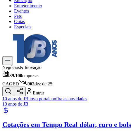
Educação
Entretenimento
Eventos
Pets
Guias
Especiais
Explore Tudo
Últimas Notícias
Previsão do Tempo
Trânsito e Rotas
Dia a Dia & Lazer
Negócios
& Inovação
Transportes
89.100
empresas
Gastronomia
Cinema & Shows
CAGED
-962
dez de 25
Jogos
Novo
Entrar
Para Sua Empresa
10 anos de JB
novo portal
confira as novidades
10 anos de JB
Anuncie no Portal
Cadastrar Empresa
Divulgar Vagas
Novo
Cotações em Tempo Real
dólar, euro e bol
Publicidade Legal