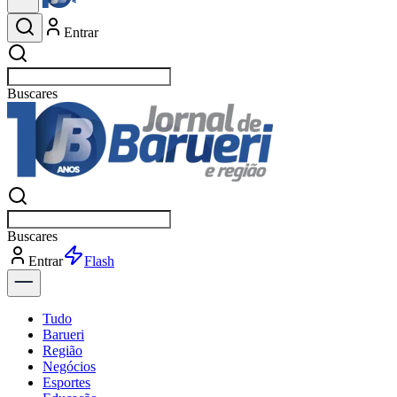
Entrar
Buscar
esportes
Buscar
esportes
Entrar
Flash
Tudo
Barueri
Região
Negócios
Esportes