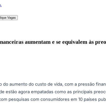
o.
lique Vagas
nanceiras aumentam e se equivalem às preo
l
Bethaville
Boa Vista
Califórnia
Carapicuíba
Centro
Chácaras Marco
Cida
im dos Altos
Jardim dos Camargos
Jardim Esperança
Jardim Graziela
Jard
lista
Jardim Reginalice
Jardim São Luís
Jardim São Pedro
Jardim São Sil
uzia
Parque Viana
Pirapora do Bom Jesus
Recanto Phrynéa
Santana de P
 Porto
Votupoca
o do aumento do custo de vida, com a pressão finan
saúde estão agora empatadas como as principais pre
com pesquisas com consumidores em 10 países pub