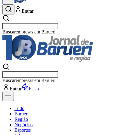
Entrar
Buscar
espor
Buscar
espor
Entrar
Flash
Tudo
Barueri
Região
Negócios
Esportes