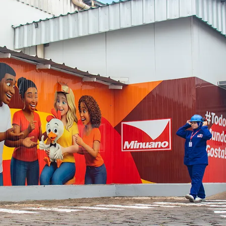
res de impacto reportados à alta gestão", detalha.
rnacional
es, a Companhia Minuano de Alimentos possui regis
 integridade em suas atividades. "Aderimos ao Pacto 
selos importantes como BRCGS, IFS, Halal e Certif
Corinthians
e requerem selo voltado a consumidores islâmicos",
rigorosos para a mitigação dos impactos ambientais
ólidos são segregados, classificados e destinados p
s gasosas, material particulado, odores e ruídos, 
ormance industrial e reduzir impactos ambientais", 