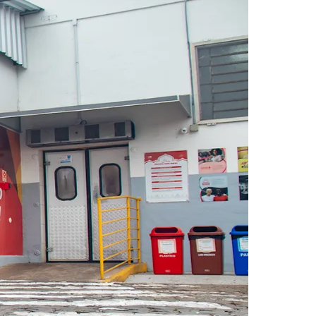
tros que atestam seu compromisso com a ética, a
Brasil pela Integridade Empresarial, iniciativa da
icação de Bem-estar Animal, exigências de mercado
Palmeiras
 explica Grando.
 por meio da gestão e tratamento dos efluentes
ara tratamento em terceiros licenciados, avaliados
há busca constante pela redução no uso de
completa o representante.