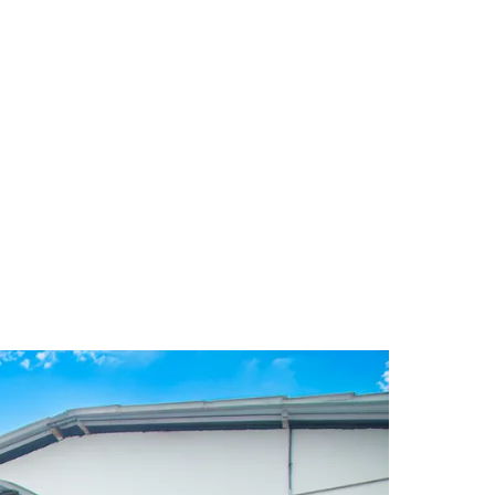
a da empresa. Dilonei Grando,
atégia central da companhia e orientam
 de matérias-primas e investimentos em eficiência
imos ciclos a empresa consolidou marcos relevantes
 e de integridade no planejamento anual das áreas
ficiência energética e substituição de insumos,
alterou a rotina de compras e contratações,
etas e orçamento próprios, focados em segurança
ção dessas iniciativas ao planejamento das