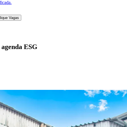
sta que permeia toda a cadeia produtiv
e as iniciativas já fazem parte da estr
fluenciam o desenvolvimento de produtos, a escolha
o ambiental", afirma. Segundo o executivo, nos últ
um comitê e a inserção de critérios socioambientais
tos. "A companhia passou a priorizar projetos de e
e desempenho das unidades produtivas", ressalta.
truturado de desenvolvimento de fornecedores, que 
 companhia também lançou programas sociais com m
dades do entorno. "A mudança prática foi a integra