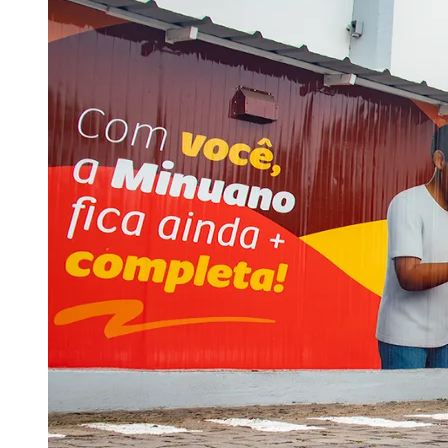
operações locais, com equipes dedicadas e indicado
Certificações reforçam competitividade inte
Presente em mais de 30 países e quatro continent
transparência, a conformidade e as boas práticas de
Controladoria-Geral da União, além de possuirmos 
para atuar em países específicos, como aqueles qu
Na agenda ambiental, a empresa mantém controles 
líquidos gerados em estação própria. Os resíduos s
e homologados. "Além do monitoramento de emissõe
recursos naturais com o objetivo de ampliar a perf