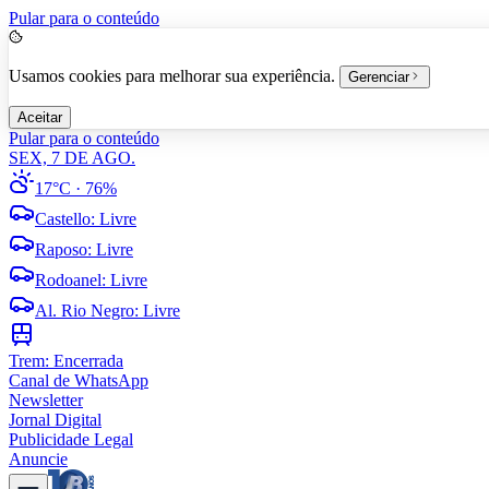
Pular para o conteúdo
Usamos cookies para melhorar sua experiência.
Gerenciar
Aceitar
Pular para o conteúdo
SEX, 7 DE AGO.
17°C
· 76%
Castello
:
Livre
Raposo
:
Livre
Rodoanel
:
Livre
Al. Rio Negro
:
Livre
Trem:
Encerrada
Canal de WhatsApp
Newsletter
Jornal Digital
Publicidade Legal
Anuncie