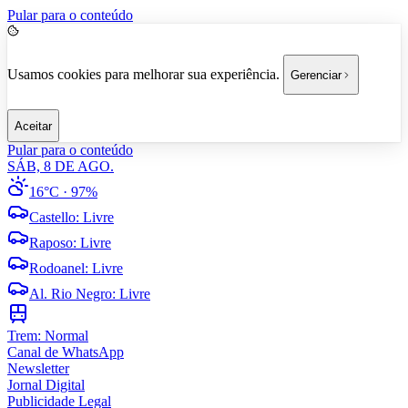
Pular para o conteúdo
Usamos cookies para melhorar sua experiência.
Gerenciar
Aceitar
Pular para o conteúdo
SÁB, 8 DE AGO.
16°C
· 97%
Castello
:
Livre
Raposo
:
Livre
Rodoanel
:
Livre
Al. Rio Negro
:
Livre
Trem:
Normal
Canal de WhatsApp
Newsletter
Jornal Digital
Publicidade Legal