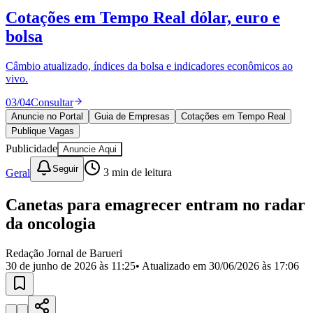
Divulgar Vagas
Novo
Cotações em Tempo Real
dólar, euro e
Publicidade Legal
bolsa
Política
Eleições
Esportes
Câmbio atualizado, índices da bolsa e indicadores econômicos ao
Saúde
vivo.
Segurança
03
/
04
Consultar
Cultura
Meio Ambiente
Anuncie no Portal
Guia de Empresas
Cotações em Tempo Real
Obras
Publique Vagas
Educação
Publicidade
Anuncie Aqui
Bairros de Barueri
Seguir
Geral
3
min de leitura
Selecione sua região
Para notícias da sua região
Canetas para emagrecer entram no radar
da oncologia
Aldeia
Aldeia da Serra
Aldeia de Barueri
Alphaville
Bairro
Jubran
Belval
Bethaville
Boa
Redação Jornal de Barueri
Vista
Califórnia
Carapicuíba
Centro
Chácaras Marco
Cidades da
30 de junho de 2026 às 11:25
• Atualizado em
30/06/2026 às 17:06
Região
Cotia
Cruz Preta
Engenho Novo
Fazenda
Militar
Itapevi
Jandira
Jardim Audir
Jardim Belval
Jardim
Califórnia
Jardim dos Altos
Jardim dos Camargos
Jardim
Esperança
Jardim Graziela
Jardim Iracema
Jardim Itaquiti
Jardim