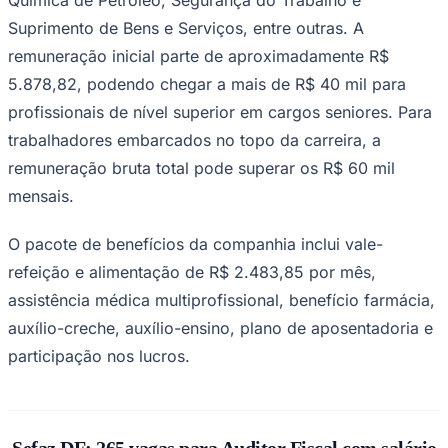
remuneração inicial parte de aproximadamente R$
5.878,82, podendo chegar a mais de R$ 40 mil para
profissionais de nível superior em cargos seniores. Para
trabalhadores embarcados no topo da carreira, a
remuneração bruta total pode superar os R$ 60 mil
mensais.
O pacote de benefícios da companhia inclui vale-
refeição e alimentação de R$ 2.483,85 por mês,
Goiás
assistência médica multiprofissional, benefício farmácia,
auxílio-creche, auxílio-ensino, plano de aposentadoria e
participação nos lucros.
Sefaz DF: 265 vagas para Auditor Fiscal com salário
inicial de R$ 23,5 mil