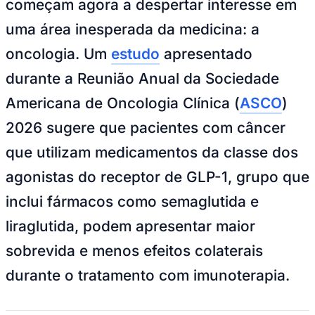
começam agora a despertar interesse em
NBA
NFL
uma área inesperada da medicina: a
Fórmula 1
UFC
oncologia. Um
estudo
apresentado
Tênis (ATP)
MLB
durante a Reunião Anual da Sociedade
NHL
Atletismo
Americana de Oncologia Clínica (
ASCO
)
Vôlei
NBB
2026 sugere que pacientes com câncer
Competições de Futebol
que utilizam medicamentos da classe dos
Brasileirão Série A
agonistas do receptor de GLP-1, grupo que
Brasileirão Série B
Paulistão
inclui fármacos como semaglutida e
Copa do Brasil
Libertadores
liraglutida, podem apresentar maior
Sul-Americana
Copa América
sobrevida e menos efeitos colaterais
Champions League
Premier League
durante o tratamento com imunoterapia.
La Liga
Bundesliga
Mundial 2026