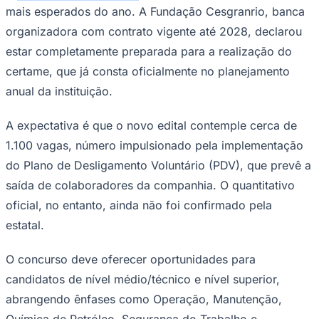
estar completamente preparada para a realização do
certame, que já consta oficialmente no planejamento
anual da instituição.
A expectativa é que o novo edital contemple cerca de
Ceará
1.100 vagas, número impulsionado pela implementação
do Plano de Desligamento Voluntário (PDV), que prevê a
saída de colaboradores da companhia. O quantitativo
oficial, no entanto, ainda não foi confirmado pela
estatal.
O concurso deve oferecer oportunidades para
candidatos de nível médio/técnico e nível superior,
abrangendo ênfases como Operação, Manutenção,
Química de Petróleo, Segurança do Trabalho e
Suprimento de Bens e Serviços, entre outras. A