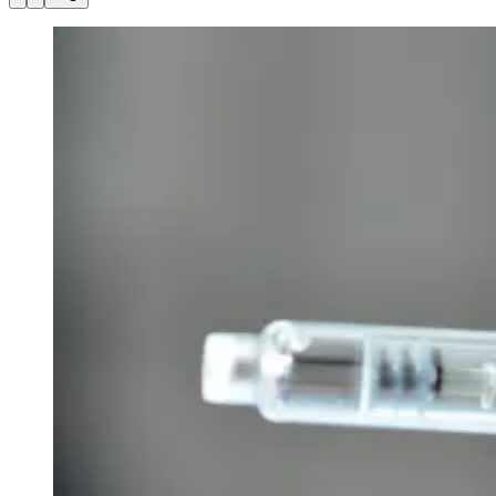
Julio
Jardim Líbano
Jardim Maria Cristina
Jardim Maria Helena
Jardim
Mutinga
Jardim Paraíso
Jardim Paulista
Jardim Reginalice
Jardim São
Luís
Jardim São Pedro
Jardim São Silvestre
Jardim Silveira
Jardim
Tupã
Jardim Tupanci
Mutinga
Nova Aldeinha
Osasco
Parque dos
Camargos
Parque Imperial
Parque Santa Luzia
Parque Viana
Pirapora
do Bom Jesus
Recanto Phrynéa
Santana de
Parnaíba
Silveira
Tamboré
Vale do Sol
Vila Barros
Vila Boa Vista
Vila
do Conde
Vila Engenho Novo
Vila Márcia
Vila Nossa Sra. da
Escada
Vila Porto
Votupoca
Para Sua Empresa
Anuncie no Portal
Guia de Empresas
Divulgar Vagas
Novo
Publicidade Legal
Negócios Regionais
Turismo
Segurança Regional
Hospitais Estaduais
Parques & Represas
Cidades da Região
Santana de Parnaíba
Osasco
Carapicuíba
Jandira
Itapevi
Cotia
Pirapora
do Bom Jesus
Araçariguama
Cajamar
Caieiras
Franco da