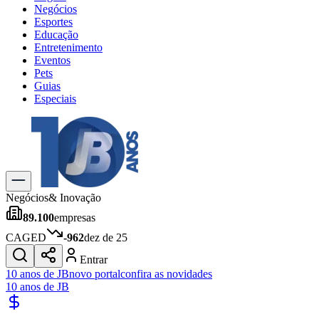
Negócios
Esportes
Educação
Entretenimento
Eventos
Pets
Guias
Especiais
Explore Tudo
Últimas Notícias
Previsão do Tempo
Trânsito e Rotas
Dia a Dia & Lazer
Negócios
& Inovação
Transportes
89.100
empresas
Gastronomia
Cinema & Shows
CAGED
-962
dez de 25
Jogos
Novo
Entrar
Para Sua Empresa
10 anos de JB
novo portal
confira as novidades
10 anos de JB
Anuncie no Portal
Cadastrar Empresa