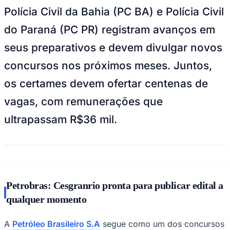
do Paraná (PC PR) registram avanços em
seus preparativos e devem divulgar novos
concursos nos próximos meses. Juntos,
Juventude
os certames devem ofertar centenas de
vagas, com remunerações que
ultrapassam R$36 mil.
Petrobras: Cesgranrio pronta para publicar edital a
qualquer momento
A
Petróleo Brasileiro S.A
segue como um dos concursos
mais esperados do ano. A Fundação Cesgranrio, banca
organizadora com contrato vigente até 2028, declarou