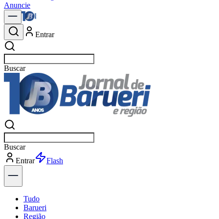
Anuncie
Entrar
Buscar
not
Buscar
not
Entrar
Explorar
Tudo
Barueri
Região