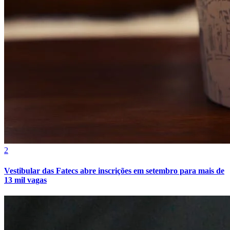
Grêmio
2
Vestibular das Fatecs abre inscrições em setembro para mais de
13 mil vagas