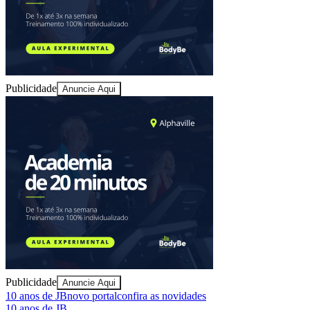
Juventude
Publicidade
Anuncie Aqui
Publicidade
Anuncie Aqui
10 anos de JB
novo portal
confira as novidades
10 anos de JB