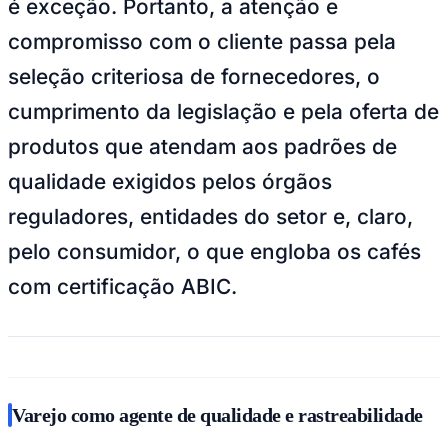
é exceção. Portanto, a atenção e
NBA
NFL
compromisso com o cliente passa pela
Fórmula 1
UFC
seleção criteriosa de fornecedores, o
Tênis (ATP)
MLB
cumprimento da legislação e pela oferta de
NHL
Atletismo
produtos que atendam aos padrões de
Vôlei
NBB
qualidade exigidos pelos órgãos
Competições de Futebol
reguladores, entidades do setor e, claro,
Brasileirão Série A
pelo consumidor, o que engloba os cafés
Brasileirão Série B
Paulistão
com certificação ABIC.
Copa do Brasil
Libertadores
Sul-Americana
Copa América
Champions League
Premier League
La Liga
Varejo como agente de qualidade e rastreabilidade
Bundesliga
Mundial 2026