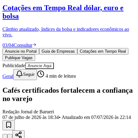
Divulgar Vagas
Novo
Cotações em Tempo Real
dólar, euro e
Publicidade Legal
bolsa
Política
Eleições
Esportes
Câmbio atualizado, índices da bolsa e indicadores econômicos ao
Saúde
vivo.
Segurança
03
/
04
Consultar
Cultura
Meio Ambiente
Anuncie no Portal
Guia de Empresas
Cotações em Tempo Real
Obras
Publique Vagas
Educação
Publicidade
Anuncie Aqui
Bairros de Barueri
Seguir
Geral
4
min de leitura
Selecione sua região
Para notícias da sua região
Cafés certificados fortalecem a confiança
no varejo
Aldeia
Aldeia da Serra
Aldeia de Barueri
Alphaville
Bairro
Jubran
Belval
Bethaville
Boa
Redação Jornal de Barueri
Vista
Califórnia
Carapicuíba
Centro
Chácaras Marco
Cidades da
07 de julho de 2026 às 18:34
• Atualizado em
07/07/2026 às 22:14
Região
Cotia
Cruz Preta
Engenho Novo
Fazenda
Militar
Itapevi
Jandira
Jardim Audir
Jardim Belval
Jardim
Califórnia
Jardim dos Altos
Jardim dos Camargos
Jardim
Esperança
Jardim Graziela
Jardim Iracema
Jardim Itaquiti
Jardim