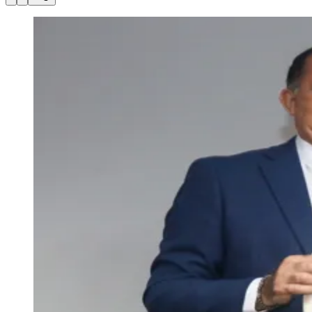
Julio
Jardim Líbano
Jardim Maria Cristina
Jardim Maria Helena
Jardim
Mutinga
Jardim Paraíso
Jardim Paulista
Jardim Reginalice
Jardim São
Luís
Jardim São Pedro
Jardim São Silvestre
Jardim Silveira
Jardim
Tupã
Jardim Tupanci
Mutinga
Nova Aldeinha
Osasco
Parque dos
Camargos
Parque Imperial
Parque Santa Luzia
Parque Viana
Pirapora
do Bom Jesus
Recanto Phrynéa
Santana de
Parnaíba
Silveira
Tamboré
Vale do Sol
Vila Barros
Vila Boa Vista
Vila
do Conde
Vila Engenho Novo
Vila Márcia
Vila Nossa Sra. da
Escada
Vila Porto
Votupoca
Para Sua Empresa
Anuncie no Portal
Guia de Empresas
Divulgar Vagas
Novo
Publicidade Legal
Negócios Regionais
Turismo
Segurança Regional
Hospitais Estaduais
Parques & Represas
Cidades da Região
Santana de Parnaíba
Osasco
Carapicuíba
Jandira
Itapevi
Cotia
Pirapora
do Bom Jesus
Araçariguama
Cajamar
Caieiras
Franco da