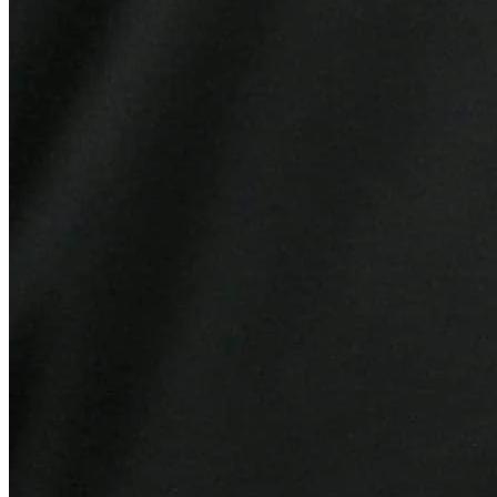
Atlético-MG