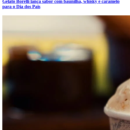
Gelato Borelli lança sabor com baunilha, whisky e caramelo
para o Dia dos Pais
Botafogo