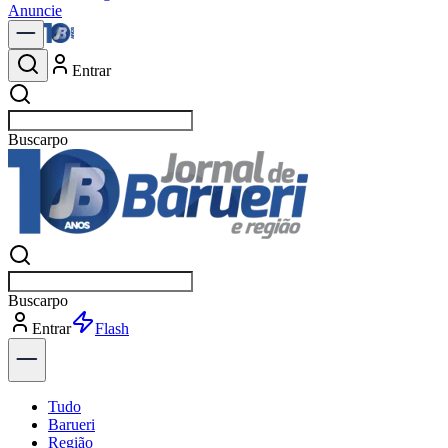
Anuncie
Entrar
Buscar
n
Buscar
n
Entrar
Explorar
Tudo
Barueri
Região