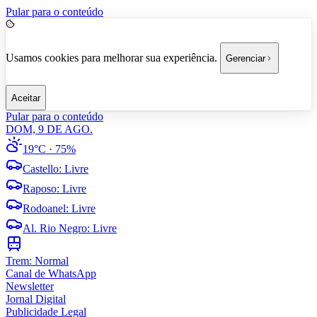
Pular para o conteúdo
Usamos cookies para melhorar sua experiência.
Gerenciar
Aceitar
Pular para o conteúdo
DOM, 9 DE AGO.
19°C
· 75%
Castello
:
Livre
Raposo
:
Livre
Rodoanel
:
Livre
Al. Rio Negro
:
Livre
Trem:
Normal
Canal de WhatsApp
Newsletter
Jornal Digital
Publicidade Legal