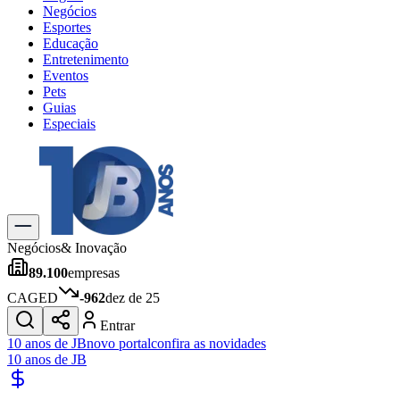
Negócios
Esportes
Educação
Entretenimento
Eventos
Pets
Guias
Especiais
Explore Tudo
Últimas Notícias
Previsão do Tempo
Trânsito e Rotas
Dia a Dia & Lazer
Negócios
& Inovação
Transportes
89.100
empresas
Gastronomia
Cinema & Shows
CAGED
-962
dez de 25
Jogos
Novo
Entrar
Para Sua Empresa
10 anos de JB
novo portal
confira as novidades
10 anos de JB
Anuncie no Portal
Cadastrar Empresa