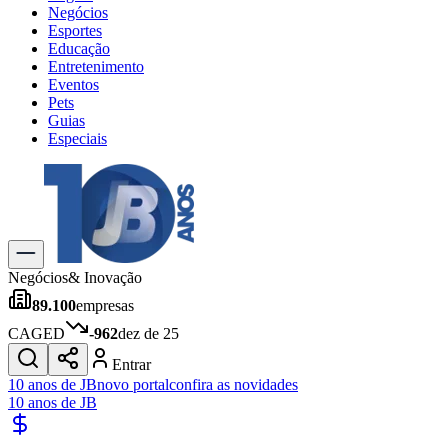
Negócios
Esportes
Educação
Entretenimento
Eventos
Pets
Guias
Especiais
Explore Tudo
Últimas Notícias
Previsão do Tempo
Trânsito e Rotas
Dia a Dia & Lazer
Negócios
& Inovação
Transportes
89.100
empresas
Gastronomia
Cinema & Shows
CAGED
-962
dez de 25
Jogos
Novo
Entrar
Para Sua Empresa
10 anos de JB
novo portal
confira as novidades
10 anos de JB
Anuncie no Portal
Cadastrar Empresa