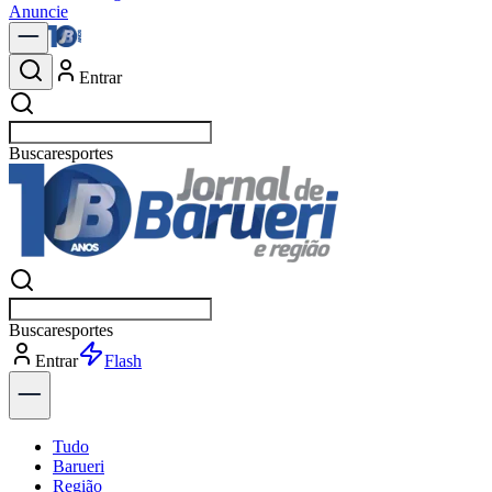
Anuncie
Entrar
Buscar
política
Buscar
política
Entrar
Explorar
Tudo
Barueri
Região