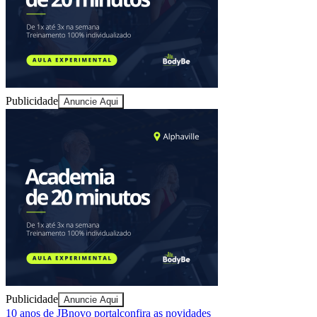
Publicidade
Anuncie Aqui
Goiás
Publicidade
Anuncie Aqui
10 anos de JB
novo portal
confira as novidades