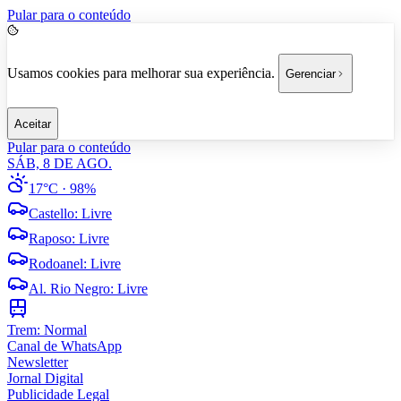
Pular para o conteúdo
Usamos cookies para melhorar sua experiência.
Gerenciar
Aceitar
Pular para o conteúdo
SÁB, 8 DE AGO.
17°C
· 98%
Castello
:
Livre
Raposo
:
Livre
Rodoanel
:
Livre
Al. Rio Negro
:
Livre
Trem:
Normal
Canal de WhatsApp
Newsletter
Jornal Digital
Publicidade Legal