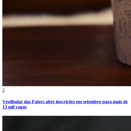
2
Vestibular das Fatecs abre inscrições em setembro para mais de
13 mil vagas
Atlético-MG