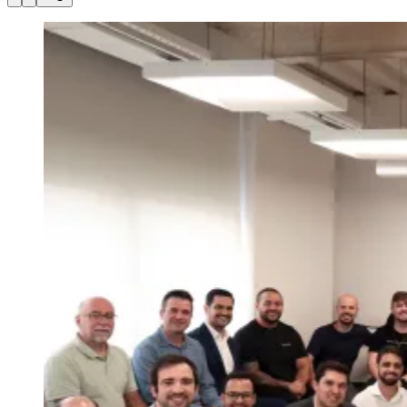
Julio
Jardim Líbano
Jardim Maria Cristina
Jardim Maria Helena
Jardim
Mutinga
Jardim Paraíso
Jardim Paulista
Jardim Reginalice
Jardim São
Luís
Jardim São Pedro
Jardim São Silvestre
Jardim Silveira
Jardim
Tupã
Jardim Tupanci
Mutinga
Nova Aldeinha
Osasco
Parque dos
Camargos
Parque Imperial
Parque Santa Luzia
Parque Viana
Pirapora
do Bom Jesus
Recanto Phrynéa
Santana de
Parnaíba
Silveira
Tamboré
Vale do Sol
Vila Barros
Vila Boa Vista
Vila
do Conde
Vila Engenho Novo
Vila Márcia
Vila Nossa Sra. da
Escada
Vila Porto
Votupoca
Para Sua Empresa
Anuncie no Portal
Guia de Empresas
Divulgar Vagas
Novo
Publicidade Legal
Negócios Regionais
Turismo
Segurança Regional
Hospitais Estaduais
Parques & Represas
Cidades da Região
Santana de Parnaíba
Osasco
Carapicuíba
Jandira
Itapevi
Cotia
Pirapora
do Bom Jesus
Araçariguama
Cajamar
Caieiras
Franco da