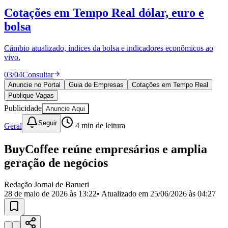
Divulgar Vagas
Novo
Cotações em Tempo Real
dólar, euro e
Publicidade Legal
bolsa
Política
Eleições
Esportes
Câmbio atualizado, índices da bolsa e indicadores econômicos ao
Saúde
vivo.
Segurança
03
/
04
Consultar
Cultura
Meio Ambiente
Anuncie no Portal
Guia de Empresas
Cotações em Tempo Real
Obras
Publique Vagas
Educação
Publicidade
Anuncie Aqui
Bairros de Barueri
Seguir
Geral
4
min de leitura
Selecione sua região
Para notícias da sua região
BuyCoffee reúne empresários e amplia
geração de negócios
Aldeia
Aldeia da Serra
Aldeia de Barueri
Alphaville
Bairro
Jubran
Belval
Bethaville
Boa
Redação Jornal de Barueri
Vista
Califórnia
Carapicuíba
Centro
Chácaras Marco
Cidades da
28 de maio de 2026 às 13:22
• Atualizado em
25/06/2026 às 04:27
Região
Cotia
Cruz Preta
Engenho Novo
Fazenda
Militar
Itapevi
Jandira
Jardim Audir
Jardim Belval
Jardim
Califórnia
Jardim dos Altos
Jardim dos Camargos
Jardim
Esperança
Jardim Graziela
Jardim Iracema
Jardim Itaquiti
Jardim