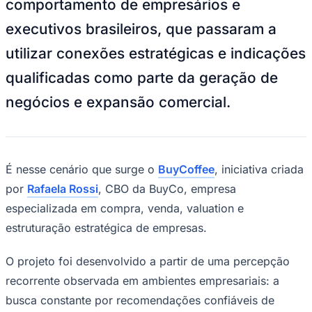
comportamento de empresários e
NBA
NFL
executivos brasileiros, que passaram a
Fórmula 1
UFC
utilizar conexões estratégicas e indicações
Tênis (ATP)
MLB
qualificadas como parte da geração de
NHL
Atletismo
negócios e expansão comercial.
Vôlei
NBB
Competições de Futebol
Brasileirão Série A
É nesse cenário que surge o
BuyCoffee
, iniciativa criada
Brasileirão Série B
por
Rafaela Rossi
, CBO da BuyCo, empresa
Paulistão
Copa do Brasil
especializada em compra, venda, valuation e
Libertadores
estruturação estratégica de empresas.
Sul-Americana
Copa América
Champions League
O projeto foi desenvolvido a partir de uma percepção
Premier League
La Liga
recorrente observada em ambientes empresariais: a
Bundesliga
busca constante por recomendações confiáveis de
Mundial 2026