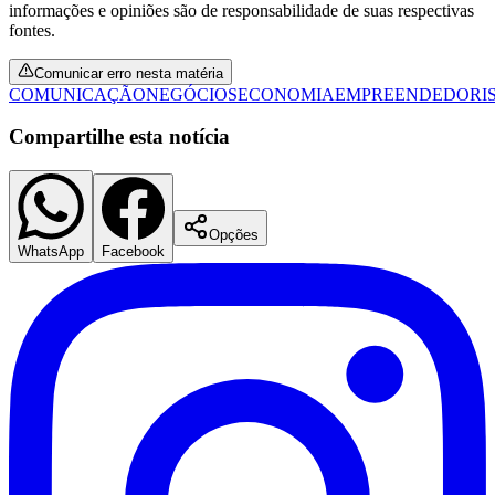
informações e opiniões são de responsabilidade de suas respectivas
fontes.
Comunicar erro nesta matéria
COMUNICAÇÃO
NEGÓCIOS
ECONOMIA
EMPREENDEDORI
Vasco
Compartilhe esta notícia
Opções
WhatsApp
Facebook