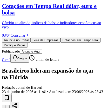
Divulgar Vagas
Novo
Cotações em Tempo Real
dólar, euro e
Publicidade Legal
bolsa
Política
Eleições
Esportes
Câmbio atualizado, índices da bolsa e indicadores econômicos ao
Saúde
vivo.
Segurança
03
/
04
Consultar
Cultura
Meio Ambiente
Anuncie no Portal
Guia de Empresas
Cotações em Tempo Real
Obras
Publique Vagas
Educação
Publicidade
Anuncie Aqui
Bairros de Barueri
Seguir
Geral
2
min de leitura
Selecione sua região
Para notícias da sua região
Brasileiros lideram expansão do açaí
na Flórida
Aldeia
Aldeia da Serra
Aldeia de Barueri
Alphaville
Bairro
Jubran
Belval
Bethaville
Boa
Redação Jornal de Barueri
Vista
Califórnia
Carapicuíba
Centro
Chácaras Marco
Cidades da
23 de junho de 2026 às 11:41
• Atualizado em
23/06/2026 às 23:43
Região
Cotia
Cruz Preta
Engenho Novo
Fazenda
Militar
Itapevi
Jandira
Jardim Audir
Jardim Belval
Jardim
Califórnia
Jardim dos Altos
Jardim dos Camargos
Jardim
Esperança
Jardim Graziela
Jardim Iracema
Jardim Itaquiti
Jardim