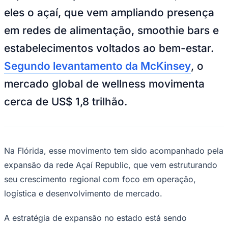
NBA
eles o açaí, que vem ampliando presença
NFL
Fórmula 1
em redes de alimentação, smoothie bars e
UFC
Tênis (ATP)
estabelecimentos voltados ao bem-estar.
MLB
NHL
Segundo levantamento da McKinsey
, o
Atletismo
Vôlei
mercado global de wellness movimenta
NBB
cerca de US$ 1,8 trilhão.
Competições de Futebol
Brasileirão Série A
Brasileirão Série B
Paulistão
Copa do Brasil
Na Flórida, esse movimento tem sido acompanhado pela
Libertadores
expansão da rede Açaí Republic, que vem estruturando
Sul-Americana
Copa América
seu crescimento regional com foco em operação,
Champions League
logística e desenvolvimento de mercado.
Premier League
La Liga
Bundesliga
A estratégia de expansão no estado está sendo
Mundial 2026