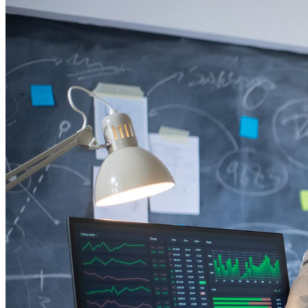
Atlético-MG