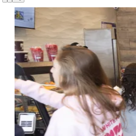
Julio
Jardim Líbano
Jardim Maria Cristina
Jardim Maria Helena
Jardim
Mutinga
Jardim Paraíso
Jardim Paulista
Jardim Reginalice
Jardim São
Luís
Jardim São Pedro
Jardim São Silvestre
Jardim Silveira
Jardim
Tupã
Jardim Tupanci
Mutinga
Nova Aldeinha
Osasco
Parque dos
Camargos
Parque Imperial
Parque Santa Luzia
Parque Viana
Pirapora
do Bom Jesus
Recanto Phrynéa
Santana de
Parnaíba
Silveira
Tamboré
Vale do Sol
Vila Barros
Vila Boa Vista
Vila
do Conde
Vila Engenho Novo
Vila Márcia
Vila Nossa Sra. da
Escada
Vila Porto
Votupoca
Para Sua Empresa
Anuncie no Portal
Guia de Empresas
Divulgar Vagas
Novo
Publicidade Legal
Negócios Regionais
Turismo
Segurança Regional
Hospitais Estaduais
Parques & Represas
Cidades da Região
Santana de Parnaíba
Osasco
Carapicuíba
Jandira
Itapevi
Cotia
Pirapora
do Bom Jesus
Araçariguama
Cajamar
Caieiras
Franco da