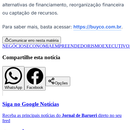
Para saber mais, basta acessar:
https://buyco.com.br
.
Comunicar erro nesta matéria
NEGÓCIOS
ECONOMIA
EMPREENDEDORISMO
EXECUTIVO
Compartilhe esta notícia
Goiás
Opções
WhatsApp
Facebook
Siga no
Google Notícias
Receba as principais notícias do
Jornal de Barueri
direto no seu
feed
Seguir