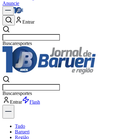
Anuncie
Entrar
Buscar
p
Buscar
p
Entrar
Explorar
Tudo
Barueri
Região