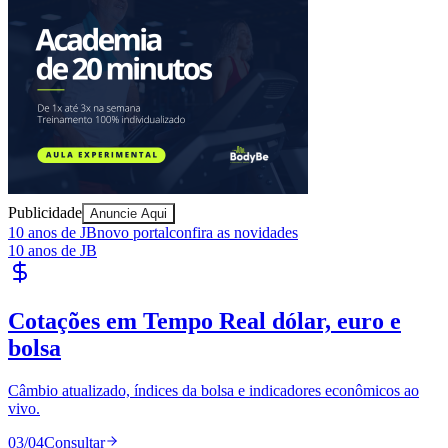
Publicidade
Anuncie Aqui
10 anos de JB
novo portal
confira as novidades
10 anos de JB
Bragantino
Publique Vagas
encontre talentos
Publique vagas e encontre os melhores profissionais da região.
04
/
04
Publicar
Anuncie no Portal
Guia de Empresas
Cotações em Tempo Real
Publique Vagas