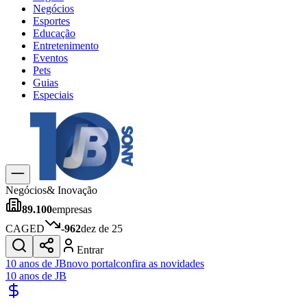
Negócios
Esportes
Educação
Entretenimento
Eventos
Pets
Guias
Especiais
Explore Tudo
Últimas Notícias
Previsão do Tempo
Trânsito e Rotas
Dia a Dia & Lazer
Negócios
& Inovação
Transportes
89.100
empresas
Gastronomia
Cinema & Shows
CAGED
-962
dez de 25
Jogos
Novo
Entrar
Para Sua Empresa
10 anos de JB
novo portal
confira as novidades
10 anos de JB
Anuncie no Portal
Cadastrar Empresa