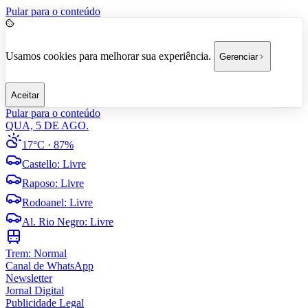
Pular para o conteúdo
Usamos cookies para melhorar sua experiência.
Gerenciar
Aceitar
Pular para o conteúdo
QUA, 5 DE AGO.
17°C
· 87%
Castello
:
Livre
Raposo
:
Livre
Rodoanel
:
Livre
Al. Rio Negro
:
Livre
Trem:
Normal
Canal de WhatsApp
Newsletter
Jornal Digital
Publicidade Legal