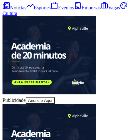
Notícias
Esportes
Eventos
Empresas
Vagas
Cultura
Bragantino
Publicidade
Anuncie Aqui