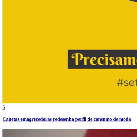
Cruzeiro
5
Canetas emagrecedoras redesenha perfil de consumo de moda