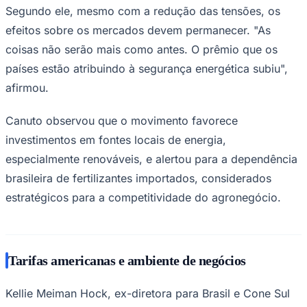
NBA
Segundo ele, mesmo com a redução das tensões, os
NFL
efeitos sobre os mercados devem permanecer. "As
Fórmula 1
UFC
coisas não serão mais como antes. O prêmio que os
Tênis (ATP)
MLB
países estão atribuindo à segurança energética subiu",
NHL
afirmou.
Atletismo
Vôlei
NBB
Canuto observou que o movimento favorece
investimentos em fontes locais de energia,
Competições de Futebol
especialmente renováveis, e alertou para a dependência
Brasileirão Série A
Brasileirão Série B
brasileira de fertilizantes importados, considerados
Paulistão
estratégicos para a competitividade do agronegócio.
Copa do Brasil
Libertadores
Sul-Americana
Copa América
Champions League
Tarifas americanas e ambiente de negócios
Premier League
La Liga
Bundesliga
Kellie Meiman Hock, ex-diretora para Brasil e Cone Sul
Mundial 2026