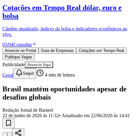
Divulgar Vagas
Novo
Cotações em Tempo Real
dólar, euro e
Publicidade Legal
bolsa
Política
Eleições
Esportes
Câmbio atualizado, índices da bolsa e indicadores econômicos ao
Saúde
vivo.
Segurança
03
/
04
Consultar
Cultura
Meio Ambiente
Anuncie no Portal
Guia de Empresas
Cotações em Tempo Real
Obras
Publique Vagas
Educação
Publicidade
Anuncie Aqui
Bairros de Barueri
Seguir
Geral
4
min de leitura
Selecione sua região
Para notícias da sua região
Brasil mantém oportunidades apesar de
desafios globais
Aldeia
Aldeia da Serra
Aldeia de Barueri
Alphaville
Bairro
Jubran
Belval
Bethaville
Boa
Redação Jornal de Barueri
Vista
Califórnia
Carapicuíba
Centro
Chácaras Marco
Cidades da
22 de junho de 2026 às 11:32
• Atualizado em
22/06/2026 às 14:41
Região
Cotia
Cruz Preta
Engenho Novo
Fazenda
Militar
Itapevi
Jandira
Jardim Audir
Jardim Belval
Jardim
Califórnia
Jardim dos Altos
Jardim dos Camargos
Jardim
Esperança
Jardim Graziela
Jardim Iracema
Jardim Itaquiti
Jardim