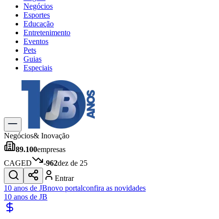
Negócios
Esportes
Educação
Entretenimento
Eventos
Pets
Guias
Especiais
Explore Tudo
Últimas Notícias
Previsão do Tempo
Trânsito e Rotas
Dia a Dia & Lazer
Negócios
& Inovação
Transportes
89.100
empresas
Gastronomia
Cinema & Shows
CAGED
-962
dez de 25
Jogos
Novo
Entrar
Para Sua Empresa
10 anos de JB
novo portal
confira as novidades
10 anos de JB
Anuncie no Portal
Cadastrar Empresa