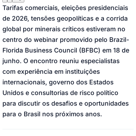
Julio
Jardim Líbano
Jardim Maria Cristina
Jardim Maria Helena
Jardim
Tarifas comerciais, eleições presidenciais
Mutinga
Jardim Paraíso
Jardim Paulista
Jardim Reginalice
Jardim São
Luís
Jardim São Pedro
Jardim São Silvestre
Jardim Silveira
Jardim
de 2026, tensões geopolíticas e a corrida
Tupã
Jardim Tupanci
Mutinga
Nova Aldeinha
Osasco
Parque dos
Camargos
Parque Imperial
Parque Santa Luzia
Parque Viana
Pirapora
global por minerais críticos estiveram no
do Bom Jesus
Recanto Phrynéa
Santana de
Parnaíba
Silveira
Tamboré
Vale do Sol
Vila Barros
Vila Boa Vista
Vila
centro do webinar promovido pelo Brazil-
do Conde
Vila Engenho Novo
Vila Márcia
Vila Nossa Sra. da
Escada
Vila Porto
Votupoca
Florida Business Council (BFBC) em 18 de
Para Sua Empresa
junho. O encontro reuniu especialistas
Anuncie no Portal
Guia de Empresas
com experiência em instituições
Divulgar Vagas
Novo
Publicidade Legal
internacionais, governo dos Estados
Negócios Regionais
Unidos e consultorias de risco político
Turismo
Segurança Regional
para discutir os desafios e oportunidades
Hospitais Estaduais
Parques & Represas
para o Brasil nos próximos anos.
Cidades da Região
Santana de Parnaíba
Osasco
Carapicuíba
Jandira
Itapevi
Cotia
Pirapora
do Bom Jesus
Araçariguama
Cajamar
Caieiras
Franco da