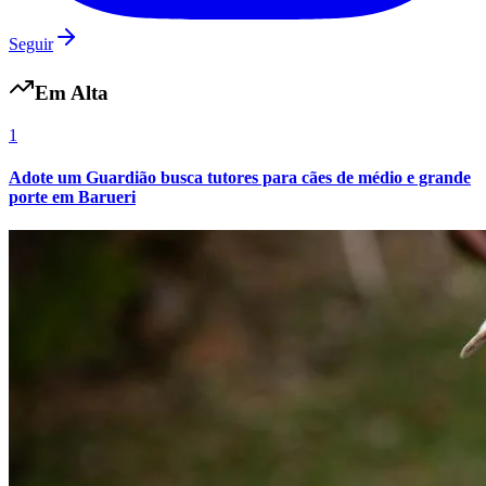
Seguir
Em Alta
1
Adote um Guardião busca tutores para cães de médio e grande
Botafogo
porte em Barueri