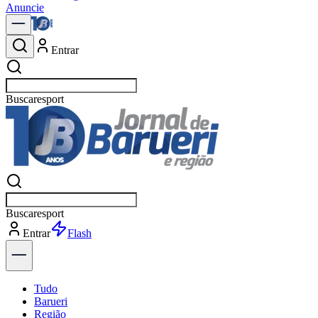
Anuncie
Entrar
Buscar
política
Buscar
política
Entrar
Tudo
Barueri
Região