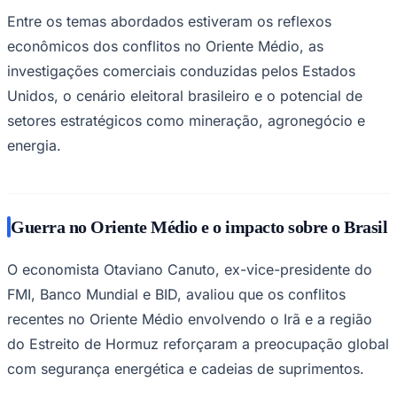
Rocha
Francisco Morato
Taboão da Serra
Embu das Artes
São Roque
Para Sua Empresa
Entre os temas abordados estiveram os reflexos
econômicos dos conflitos no Oriente Médio, as
Anuncie Regional
Guia de Empresas
investigações comerciais conduzidas pelos Estados
Vagas na Região
Novo
Unidos, o cenário eleitoral brasileiro e o potencial de
Hub de Negócios
setores estratégicos como mineração, agronegócio e
Guia Comercial
Selo Verificado
energia.
Portal Educacional
Agenda de Vestibulares
Vagas de Emprego
Concursos
Guerra no Oriente Médio e o impacto sobre o Brasil
Panorama Econômico
Panorama Econômico
O economista Otaviano Canuto, ex-vice-presidente do
FMI, Banco Mundial e BID, avaliou que os conflitos
Para Sua Empresa
recentes no Oriente Médio envolvendo o Irã e a região
Anuncie no Portal
Verificar Empresa
Novo
do Estreito de Hormuz reforçaram a preocupação global
Anunciar Vagas
Novo
com segurança energética e cadeias de suprimentos.
Publicidade Legal