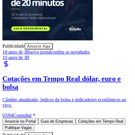
Publicidade
Anuncie Aqui
10 anos de JB
novo portal
confira as novidades
10 anos de JB
Cotações em Tempo Real
dólar, euro e
bolsa
Câmbio atualizado, índices da bolsa e indicadores econômicos ao
vivo.
03
/
04
Consultar
Vitória
Anuncie no Portal
Guia de Empresas
Cotações em Tempo Real
Publique Vagas