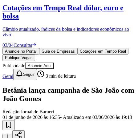
Divulgar Vagas
Novo
Cotações em Tempo Real
dólar, euro e
Publicidade Legal
bolsa
Política
Eleições
Esportes
Câmbio atualizado, índices da bolsa e indicadores econômicos ao
Saúde
vivo.
Segurança
03
/
04
Consultar
Cultura
Meio Ambiente
Anuncie no Portal
Guia de Empresas
Cotações em Tempo Real
Obras
Publique Vagas
Educação
Publicidade
Anuncie Aqui
Bairros de Barueri
Seguir
Geral
3
min de leitura
Selecione sua região
Para notícias da sua região
Betânia lança campanha de São João com
João Gomes
Aldeia
Aldeia da Serra
Aldeia de Barueri
Alphaville
Bairro
Jubran
Belval
Bethaville
Boa
Redação Jornal de Barueri
Vista
Califórnia
Carapicuíba
Centro
Chácaras Marco
Cidades da
01 de junho de 2026 às 16:35
• Atualizado em
03/06/2026 às 19:13
Região
Cotia
Cruz Preta
Engenho Novo
Fazenda
Militar
Itapevi
Jandira
Jardim Audir
Jardim Belval
Jardim
Califórnia
Jardim dos Altos
Jardim dos Camargos
Jardim
Esperança
Jardim Graziela
Jardim Iracema
Jardim Itaquiti
Jardim