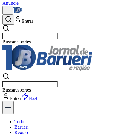
Anuncie
Entrar
Buscar
política
Buscar
política
Entrar
Explorar
Tudo
Barueri
Região