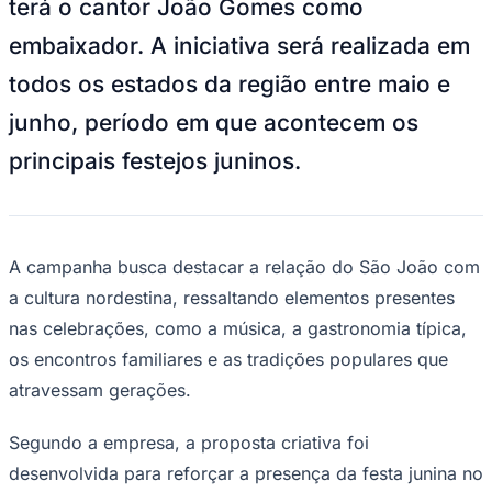
terá o cantor João Gomes como
NBA
NFL
embaixador. A iniciativa será realizada em
Fórmula 1
UFC
todos os estados da região entre maio e
Tênis (ATP)
MLB
junho, período em que acontecem os
NHL
Atletismo
principais festejos juninos.
Vôlei
NBB
Competições de Futebol
Brasileirão Série A
A campanha busca destacar a relação do São João com
Brasileirão Série B
a cultura nordestina, ressaltando elementos presentes
Paulistão
Copa do Brasil
nas celebrações, como a música, a gastronomia típica,
Libertadores
os encontros familiares e as tradições populares que
Sul-Americana
Copa América
atravessam gerações.
Champions League
Premier League
La Liga
Segundo a empresa, a proposta criativa foi
Bundesliga
desenvolvida para reforçar a presença da festa junina no
Mundial 2026