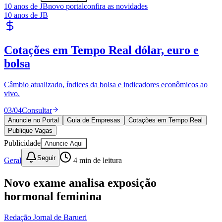
Sport
10 anos de JB
novo portal
confira as novidades
10 anos de JB
Publique Vagas
encontre talentos
Publique vagas e encontre os melhores profissionais da região.
04
/
04
Publicar
Anuncie no Portal
Guia de Empresas
Cotações em Tempo Real
Publique Vagas
Publicidade
Anuncie Aqui
Seguir
Geral
4
min de leitura
Novo exame analisa exposição
hormonal feminina
Redação Jornal de Barueri
01 de junho de 2026 às 16:26