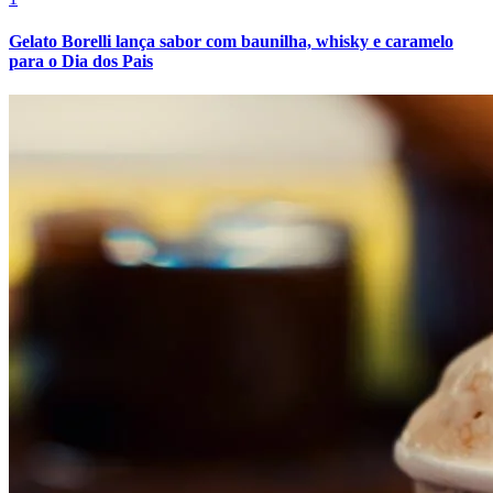
Fluminense
Gelato Borelli lança sabor com baunilha, whisky e caramelo
para o Dia dos Pais