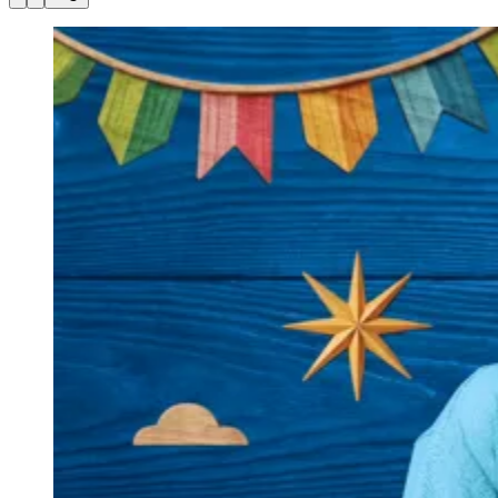
Julio
Jardim Líbano
Jardim Maria Cristina
Jardim Maria Helena
Jardim
Mutinga
Jardim Paraíso
Jardim Paulista
Jardim Reginalice
Jardim São
Luís
Jardim São Pedro
Jardim São Silvestre
Jardim Silveira
Jardim
Tupã
Jardim Tupanci
Mutinga
Nova Aldeinha
Osasco
Parque dos
Camargos
Parque Imperial
Parque Santa Luzia
Parque Viana
Pirapora
do Bom Jesus
Recanto Phrynéa
Santana de
Parnaíba
Silveira
Tamboré
Vale do Sol
Vila Barros
Vila Boa Vista
Vila
do Conde
Vila Engenho Novo
Vila Márcia
Vila Nossa Sra. da
Escada
Vila Porto
Votupoca
Para Sua Empresa
Anuncie no Portal
Guia de Empresas
Divulgar Vagas
Novo
Publicidade Legal
Negócios Regionais
Turismo
Segurança Regional
Hospitais Estaduais
Parques & Represas
Cidades da Região
Santana de Parnaíba
Osasco
Carapicuíba
Jandira
Itapevi
Cotia
Pirapora
do Bom Jesus
Araçariguama
Cajamar
Caieiras
Franco da