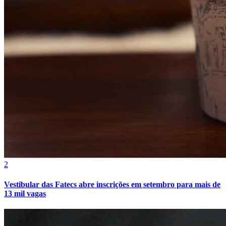
Vasco
2
Vestibular das Fatecs abre inscrições em setembro para mais de
13 mil vagas