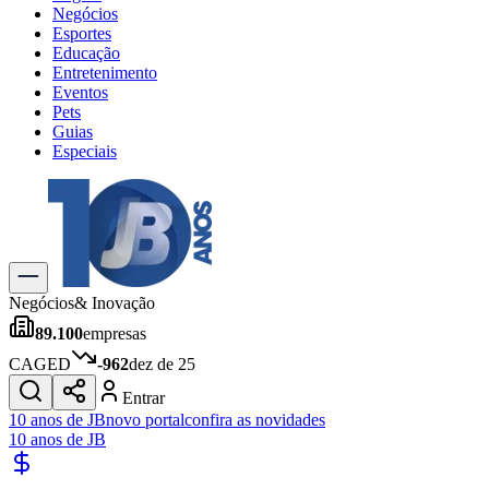
Negócios
Esportes
Educação
Entretenimento
Eventos
Pets
Guias
Especiais
Explore Tudo
Últimas Notícias
Previsão do Tempo
Trânsito e Rotas
Dia a Dia & Lazer
Negócios
& Inovação
Transportes
89.100
empresas
Gastronomia
Cinema & Shows
CAGED
-962
dez de 25
Jogos
Novo
Entrar
Para Sua Empresa
10 anos de JB
novo portal
confira as novidades
10 anos de JB
Anuncie no Portal
Cadastrar Empresa