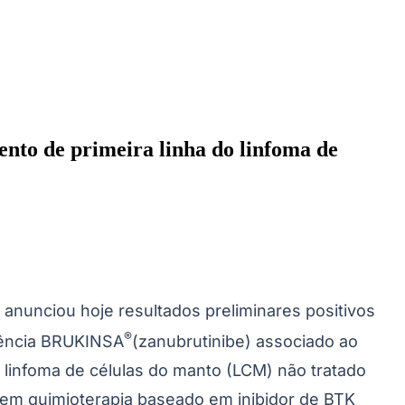
3
mo o esquema BR.
prolongada, risco elevado de infecções e
-se, em grande parte, em adicioná-los à
e: avalia se um regime sem quimioterapia,
ientes do ônus da quimioterapia inicial. Essa
to de primeira linha.
ção com rituximabe versus bendamustina em
tado. O estudo incluiu 510 pacientes em 176