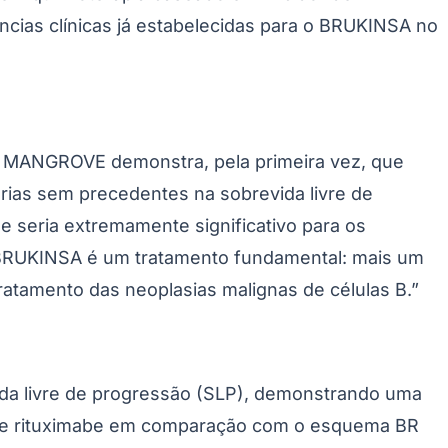
 ao dia, em combinação com rituximabe no período
ento de intolerância. No braço de controle, os
é a sobrevida livre de progressão (SLP), avaliada
 do estudo. Outros desfechos secundários incluem
sfechos relatados pelos pacientes e a segurança.
Palmeiras
cionar inibição completa e sustentada da BTK,
e —, o que resulta em uma cobertura consistente do
em sobrevida livre de progressão da doença em
 classe. Com a indicação mais abrangente na bula
 duas vezes ao dia, possibilitando um tratamento