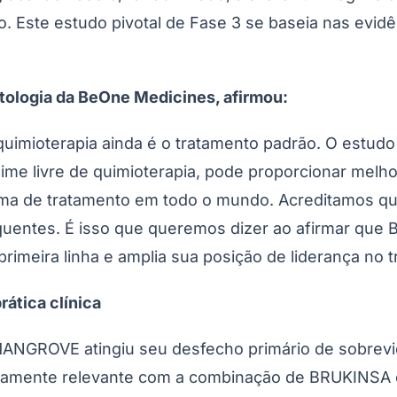
UKINSA na dose de 160 mg por via oral, duas vezes
 BRUKINSA até a progressão da doença ou o aparecim
m rituximabe por seis ciclos. O desfecho primário 
revida global é um desfecho secundário importante
ta global (ORR), a duração da resposta (DOR), os de
Corinthians
ina quinase de Bruton (BTK), projetado para propor
cluindo biodisponibilidade, meia-vida e seletividad
ndo o primeiro e único a demonstrar superioridade 
ase 3, estabelecendo um novo padrão de eficácia na
 que oferece a conveniência da administração uma ou