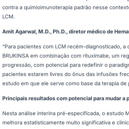
No braço experimental, os pacientes receberam BR
inicial de tratamento, seguido de monoterapia com
pacientes receberam bendamustina em combinação co
pelo Comitê de Revisão Independente (IRC). A sob
a SLP avaliada pelo investigador, a taxa de respos
Sobre o BRUKINSA® (zanubrutinibe)
O BRUKINSA é um inibidor de nova geração da tiros
viabilizada por uma farmacocinética otimizada — in
alvo em tecidos relevantes para a doença.
O BRUKINSA é o inibidor de BTK de referência, se
relação a outro inibidor de BTK em um estudo de F
em nível global, é também o único inibidor de BTK