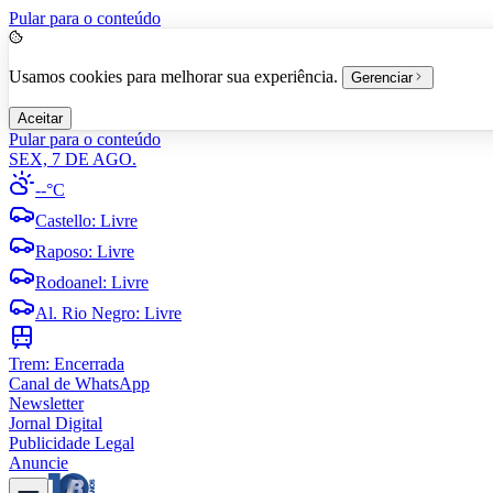
Pular para o conteúdo
Usamos cookies para melhorar sua experiência.
Gerenciar
Aceitar
Pular para o conteúdo
SEX, 7 DE AGO.
--°C
Castello
:
Livre
Raposo
:
Livre
Rodoanel
:
Livre
Al. Rio Negro
:
Livre
Trem:
Encerrada
Canal de WhatsApp
Newsletter
Jornal Digital
Publicidade Legal
Anuncie