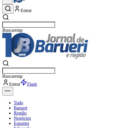
Entrar
Buscar
esportes
Buscar
esportes
Entrar
Flash
Tudo
Barueri
Região
Negócios
Esportes