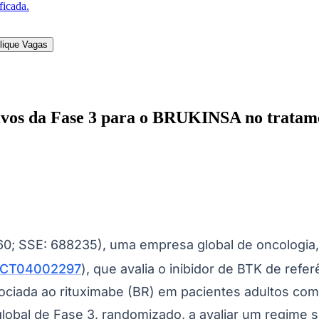
aseado, há muito tempo, na quimioimunoterapia, co
ados, incluindo mielossupressão, imunossupressão 
4
te difícil para pacientes idosos.
ra linha no LCM com inibidores de BTK concentraram
NGROVE, por sua vez, adota uma abordagem diferent
ionar controle duradouro da doença e poupar os pac
lacionadas à eficácia e à tolerabilidade do tratamen
mizado e aberto, que avalia BRUKINSA em combina
om linfoma de células do manto previamente não tra