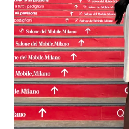
Publicidade Legal
Negócios Regionais
Turismo
Segurança Regional
Hospitais Estaduais
Parques & Represas
Cidades da Região
Santana de Parnaíba
Osasco
Carapicuíba
Jandira
Itapevi
Cotia
Pirapora 
Para Sua Empresa
Anuncie Regional
Guia de Empresas
Vagas na Região
Novo
Hub de Negócios
Guia Comercial
Selo Verificado
Portal Educacional
Agenda de Vestibulares
Vagas de Emprego
Concursos
Panorama Econômico