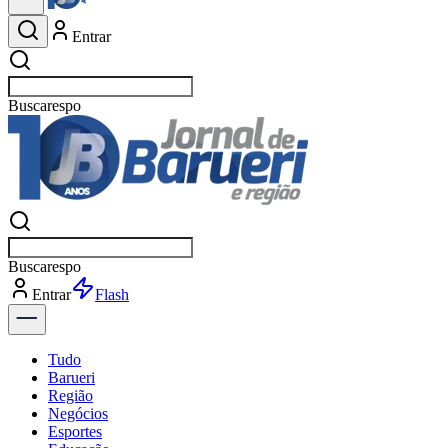
Entrar
Buscar
esportes
Buscar
esportes
Entrar
Flash
Tudo
Barueri
Região
Negócios
Esportes