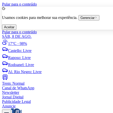
Pular para o conteúdo
Usamos cookies para melhorar sua experiência.
Gerenciar
Aceitar
Pular para o conteúdo
SÁB, 8 DE AGO.
17°C
· 98%
Castello
:
Livre
Raposo
:
Livre
Rodoanel
:
Livre
Al. Rio Negro
:
Livre
Trem:
Normal
Canal de WhatsApp
Newsletter
Jornal Digital
Publicidade Legal
Anuncie