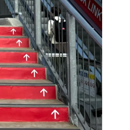
Morato
Taboão da Serra
Embu das Artes
São Roque