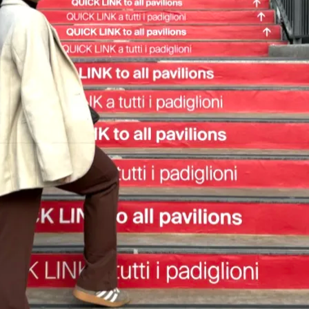
do Bom Jesus
Araçariguama
Cajamar
Caieiras
Franco da Rocha
Francisco 