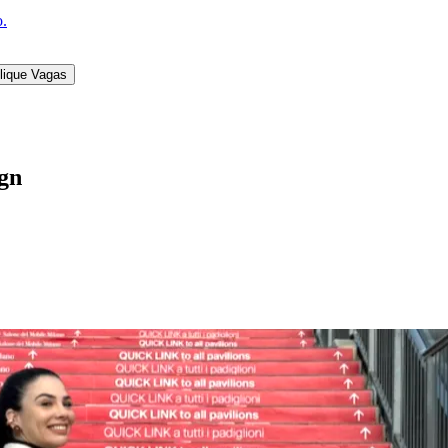
o.
lique Vagas
ign
l
Bethaville
Boa Vista
Califórnia
Carapicuíba
Centro
Chácaras Marco
Cida
im dos Altos
Jardim dos Camargos
Jardim Esperança
Jardim Graziela
Jard
lista
Jardim Reginalice
Jardim São Luís
Jardim São Pedro
Jardim São Sil
uzia
Parque Viana
Pirapora do Bom Jesus
Recanto Phrynéa
Santana de P
 Porto
Votupoca