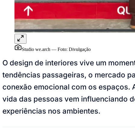
Panorama Econômico
Para Sua Empresa
Anuncie no Portal
Verificar Empresa
Novo
Anunciar Vagas
Novo
Publicidade Legal
Studio we.arch
—
Foto:
Divulgação
NBA
NFL
O design de interiores vive um moment
Fórmula 1
UFC
tendências passageiras, o mercado pa
Tênis (ATP)
MLB
conexão emocional com os espaços. A 
NHL
Atletismo
Vôlei
vida das pessoas vem influenciando d
NBB
experiências nos ambientes.
Competições de Futebol
Brasileirão Série A
Brasileirão Série B
Paulistão