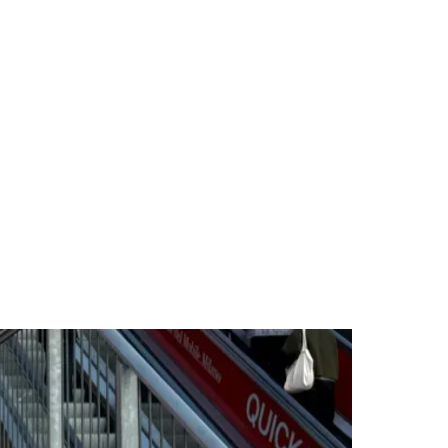
des da Região
Cotia
Cruz Preta
Engenho Novo
Fazenda
im Iracema
Jardim Itaquiti
Jardim Julio
Jardim Líbano
Jardim Maria
vestre
Jardim Silveira
Jardim Tupã
Jardim Tupanci
Mutinga
Nova
arnaíba
Silveira
Tamboré
Vale do Sol
Vila Barros
Vila Boa Vista
Vila do