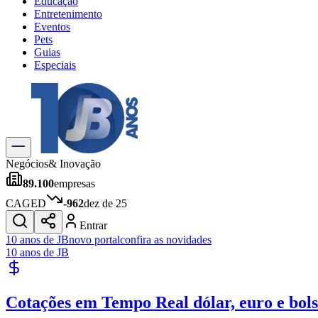
Educação
Entretenimento
Eventos
Pets
Guias
Especiais
Explore Tudo
Últimas Notícias
Previsão do Tempo
Trânsito e Rotas
Dia a Dia & Lazer
Negócios
& Inovação
Transportes
89.100
empresas
Gastronomia
Cinema & Shows
CAGED
-962
dez de 25
Jogos
Novo
Entrar
Para Sua Empresa
10 anos de JB
novo portal
confira as novidades
10 anos de JB
Anuncie no Portal
Cadastrar Empresa
Divulgar Vagas
Novo
Cotações em Tempo Real
dólar, euro e bol
Publicidade Legal