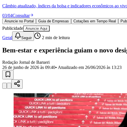
Política
Câmbio atualizado, índices da bolsa e indicadores econômicos ao viv
Eleições
Esportes
03
/
04
Consultar
Saúde
Anuncie no Portal
Guia de Empresas
Cotações em Tempo Real
Pub
Segurança
Publicidade
Cultura
Anuncie Aqui
Meio Ambiente
Geral
2
min de leitura
Seguir
Obras
Educação
Bem-estar e experiência guiam o novo des
Bairros de Barueri
Redação Jornal de Barueri
Selecione sua região
Para notícias da sua região
26 de junho de 2026 às 09:40
• Atualizado em
26/06/2026 às 13:23
Aldeia
Aldeia da Serra
Aldeia de Barueri
Alphaville
Bairro Jubran
Belva
Militar
Itapevi
Jandira
Jardim Audir
Jardim Belval
Jardim Califórnia
Jard
Cristina
Jardim Maria Helena
Jardim Mutinga
Jardim Paraíso
Jardim Pau
Aldeinha
Osasco
Parque dos Camargos
Parque Imperial
Parque Santa L
Conde
Vila Engenho Novo
Vila Márcia
Vila Nossa Sra. da Escada
Vila
Para Sua Empresa
Anuncie no Portal
Guia de Empresas
Divulgar Vagas
Novo