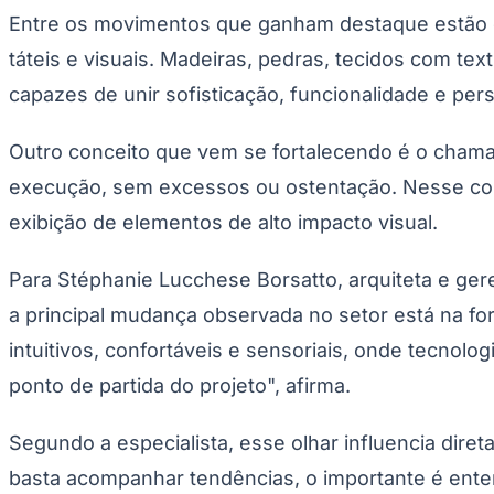
Copa do Brasil
Entre os movimentos que ganham destaque estão o 
Libertadores
Sul-Americana
táteis e visuais. Madeiras, pedras, tecidos com t
Copa América
Champions League
capazes de unir sofisticação, funcionalidade e per
Premier League
La Liga
Outro conceito que vem se fortalecendo é o chamad
Bundesliga
Mundial 2026
execução, sem excessos ou ostentação. Nesse cont
Times - Ir direto
exibição de elementos de alto impacto visual.
Para Stéphanie Lucchese Borsatto, arquiteta e gere
a principal mudança observada no setor está na f
intuitivos, confortáveis e sensoriais, onde tecnolo
ponto de partida do projeto", afirma.
Segundo a especialista, esse olhar influencia dir
basta acompanhar tendências, o importante é enten