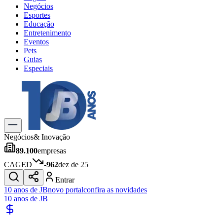
Negócios
Esportes
Educação
Entretenimento
Eventos
Pets
Guias
Especiais
Explore Tudo
Últimas Notícias
Previsão do Tempo
Trânsito e Rotas
Dia a Dia & Lazer
Negócios
& Inovação
Transportes
89.100
empresas
Gastronomia
Cinema & Shows
CAGED
-962
dez de 25
Jogos
Novo
Entrar
Para Sua Empresa
10 anos de JB
novo portal
confira as novidades
10 anos de JB
Anuncie no Portal
Cadastrar Empresa