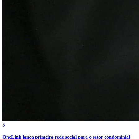
Athletico-PR
5
OneLink lança primeira rede social para o setor condominial