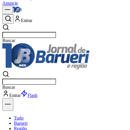
Anuncie
Entrar
Buscar
polít
Buscar
polít
Entrar
Explorar
Tudo
Barueri
Região