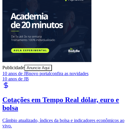
Juventude
Publicidade
Anuncie Aqui
10 anos de JB
novo portal
confira as novidades
10 anos de JB
Cotações em Tempo Real
dólar, euro e
bolsa
Câmbio atualizado, índices da bolsa e indicadores econômicos ao
vivo.