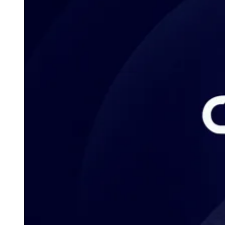
Goiás