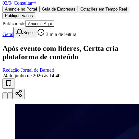
03
/
04
Consultar
Anuncie no Portal
Guia de Empresas
Cotações em Tempo Real
Publique Vagas
Publicidade
Anuncie Aqui
Seguir
Geral
3
min de leitura
Após evento com líderes, Certta cria
Ceará
plataforma de conteúdo
Redação Jornal de Barueri
24 de junho de 2026 às 14:40