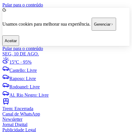
Pular para o conteúdo
Usamos cookies para melhorar sua experiência.
Gerenciar
Aceitar
Pular para o conteúdo
SEG, 10 DE AGO.
15°C
· 95%
Castello
:
Livre
Raposo
:
Livre
Rodoanel
:
Livre
Al. Rio Negro
:
Livre
Trem:
Encerrada
Canal de WhatsApp
Newsletter
Jornal Digital
Publicidade Legal