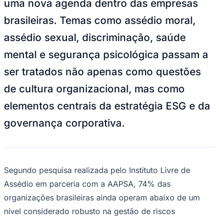
uma nova agenda dentro das empresas
NBA
NFL
brasileiras. Temas como assédio moral,
Fórmula 1
UFC
assédio sexual, discriminação, saúde
Tênis (ATP)
MLB
mental e segurança psicológica passam a
NHL
Atletismo
ser tratados não apenas como questões
Vôlei
NBB
de cultura organizacional, mas como
Competições de Futebol
elementos centrais da estratégia ESG e da
Brasileirão Série A
governança corporativa.
Brasileirão Série B
Paulistão
Copa do Brasil
Libertadores
Sul-Americana
Copa América
Segundo pesquisa realizada pelo Instituto Livre de
Champions League
Assédio em parceria com a AAPSA, 74% das
Premier League
La Liga
organizações brasileiras ainda operam abaixo de um
Bundesliga
nível considerado robusto na gestão de riscos
Mundial 2026