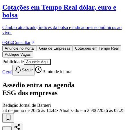
Divulgar Vagas
Novo
Cotações em Tempo Real
dólar, euro e
Publicidade Legal
bolsa
Política
Eleições
Esportes
Câmbio atualizado, índices da bolsa e indicadores econômicos ao
Saúde
vivo.
Segurança
03
/
04
Consultar
Cultura
Meio Ambiente
Anuncie no Portal
Guia de Empresas
Cotações em Tempo Real
Obras
Publique Vagas
Educação
Publicidade
Anuncie Aqui
Bairros de Barueri
Seguir
Geral
3
min de leitura
Selecione sua região
Para notícias da sua região
Assédio entra na agenda
ESG das empresas
Aldeia
Aldeia da Serra
Aldeia de Barueri
Alphaville
Bairro
Jubran
Belval
Bethaville
Boa
Redação Jornal de Barueri
Vista
Califórnia
Carapicuíba
Centro
Chácaras Marco
Cidades da
24 de junho de 2026 às 14:44
• Atualizado em
25/06/2026 às 02:25
Região
Cotia
Cruz Preta
Engenho Novo
Fazenda
Militar
Itapevi
Jandira
Jardim Audir
Jardim Belval
Jardim
Califórnia
Jardim dos Altos
Jardim dos Camargos
Jardim
Esperança
Jardim Graziela
Jardim Iracema
Jardim Itaquiti
Jardim