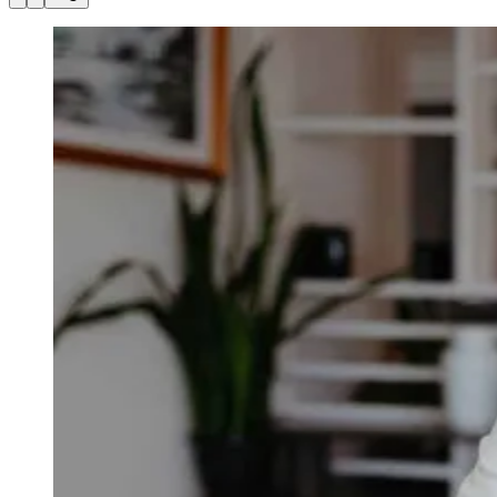
Julio
Jardim Líbano
Jardim Maria Cristina
Jardim Maria Helena
Jardim
Mutinga
Jardim Paraíso
Jardim Paulista
Jardim Reginalice
Jardim São
Luís
Jardim São Pedro
Jardim São Silvestre
Jardim Silveira
Jardim
Tupã
Jardim Tupanci
Mutinga
Nova Aldeinha
Osasco
Parque dos
Camargos
Parque Imperial
Parque Santa Luzia
Parque Viana
Pirapora
do Bom Jesus
Recanto Phrynéa
Santana de
Parnaíba
Silveira
Tamboré
Vale do Sol
Vila Barros
Vila Boa Vista
Vila
do Conde
Vila Engenho Novo
Vila Márcia
Vila Nossa Sra. da
Escada
Vila Porto
Votupoca
Para Sua Empresa
Anuncie no Portal
Guia de Empresas
Divulgar Vagas
Novo
Publicidade Legal
Negócios Regionais
Turismo
Segurança Regional
Hospitais Estaduais
Parques & Represas
Cidades da Região
Santana de Parnaíba
Osasco
Carapicuíba
Jandira
Itapevi
Cotia
Pirapora
do Bom Jesus
Araçariguama
Cajamar
Caieiras
Franco da