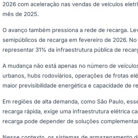
Copa do Brasil
2026 com aceleração nas vendas de veículos eletr
Libertadores
mês de 2025.
Sul-Americana
Copa América
Champions League
O avanço também pressiona a rede de recarga. L
Premier League
La Liga
semipúblicos de recarga em fevereiro de 2026. N
Bundesliga
Mundial 2026
representar 31% da infraestrutura pública de recar
Times - Ir direto
A mudança não está apenas no número de veículos o
urbanos, hubs rodoviários, operações de frotas e
maior previsibilidade energética e capacidade de 
Em regiões de alta demanda, como São Paulo, esse 
recarga rápida, exige uma infraestrutura elétrica
recarga pode depender de soluções complementares
Nesse contexto, os sistemas de armazenamento de 