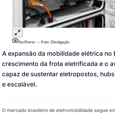
Panorama Econômico
Para Sua Empresa
Anuncie no Portal
Verificar Empresa
Novo
Anunciar Vagas
Novo
Publicidade Legal
SecPower
—
Foto:
Divulgação
NBA
NFL
A expansão da mobilidade elétrica no 
Fórmula 1
UFC
crescimento da frota eletrificada e o 
Tênis (ATP)
MLB
capaz de sustentar eletropostos, hubs
NHL
Atletismo
Vôlei
e escalável.
NBB
Competições de Futebol
Brasileirão Série A
Brasileirão Série B
O mercado brasileiro de eletromobilidade segue e
Paulistão