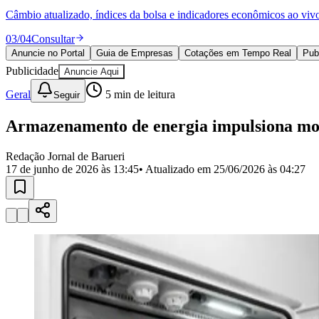
Política
Câmbio atualizado, índices da bolsa e indicadores econômicos ao viv
Eleições
Esportes
03
/
04
Consultar
Saúde
Anuncie no Portal
Guia de Empresas
Cotações em Tempo Real
Pub
Segurança
Publicidade
Cultura
Anuncie Aqui
Meio Ambiente
Geral
5
min de leitura
Seguir
Obras
Educação
Armazenamento de energia impulsiona mob
Bairros de Barueri
Redação Jornal de Barueri
Selecione sua região
Para notícias da sua região
17 de junho de 2026 às 13:45
• Atualizado em
25/06/2026 às 04:27
Aldeia
Aldeia da Serra
Aldeia de Barueri
Alphaville
Bairro Jubran
Belva
Militar
Itapevi
Jandira
Jardim Audir
Jardim Belval
Jardim Califórnia
Jard
Cristina
Jardim Maria Helena
Jardim Mutinga
Jardim Paraíso
Jardim Pau
Aldeinha
Osasco
Parque dos Camargos
Parque Imperial
Parque Santa L
Conde
Vila Engenho Novo
Vila Márcia
Vila Nossa Sra. da Escada
Vila
Para Sua Empresa
Anuncie no Portal
Guia de Empresas
Divulgar Vagas
Novo