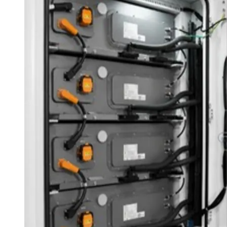
Publicidade Legal
Negócios Regionais
Turismo
Segurança Regional
Hospitais Estaduais
Parques & Represas
Cidades da Região
Santana de Parnaíba
Osasco
Carapicuíba
Jandira
Itapevi
Cotia
Pirapora 
Para Sua Empresa
Anuncie Regional
Guia de Empresas
Vagas na Região
Novo
Hub de Negócios
Guia Comercial
Selo Verificado
Portal Educacional
Agenda de Vestibulares
Vagas de Emprego
Concursos
Panorama Econômico