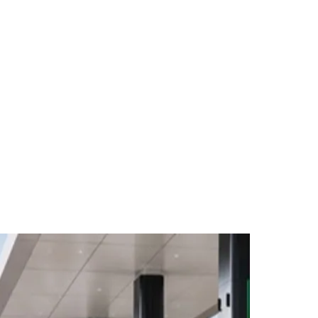
des da Região
Cotia
Cruz Preta
Engenho Novo
Fazenda
im Iracema
Jardim Itaquiti
Jardim Julio
Jardim Líbano
Jardim Maria
vestre
Jardim Silveira
Jardim Tupã
Jardim Tupanci
Mutinga
Nova
arnaíba
Silveira
Tamboré
Vale do Sol
Vila Barros
Vila Boa Vista
Vila do