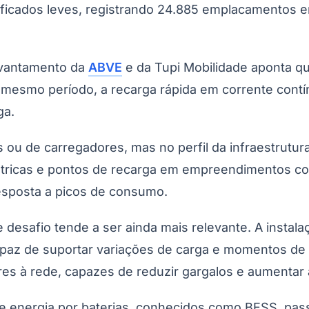
ificados leves, registrando 24.885 emplacamentos 
evantamento da
ABVE
e da Tupi Mobilidade aponta qu
o mesmo período, a recarga rápida em corrente con
ga.
u de carregadores, mas no perfil da infraestrutura
létricas e pontos de recarga em empreendimentos c
resposta a picos de consumo.
desafio tende a ser ainda mais relevante. A instal
 capaz de suportar variações de carga e momentos d
 à rede, capazes de reduzir gargalos e aumentar a 
energia por baterias, conhecidos como BESS, passa