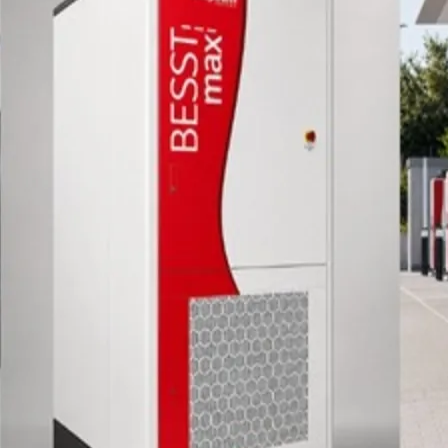
do Bom Jesus
Araçariguama
Cajamar
Caieiras
Franco da Rocha
Francisco 