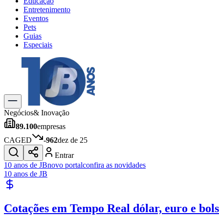
Educação
Entretenimento
Eventos
Pets
Guias
Especiais
Explore Tudo
Últimas Notícias
Previsão do Tempo
Trânsito e Rotas
Dia a Dia & Lazer
Negócios
& Inovação
Transportes
89.100
empresas
Gastronomia
Cinema & Shows
CAGED
-962
dez de 25
Jogos
Novo
Entrar
Para Sua Empresa
10 anos de JB
novo portal
confira as novidades
10 anos de JB
Anuncie no Portal
Cadastrar Empresa
Divulgar Vagas
Novo
Cotações em Tempo Real
dólar, euro e bol
Publicidade Legal