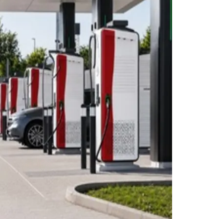
Morato
Taboão da Serra
Embu das Artes
São Roque