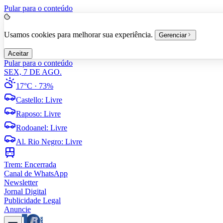
Pular para o conteúdo
Usamos cookies para melhorar sua experiência.
Gerenciar
Aceitar
Pular para o conteúdo
SEX, 7 DE AGO.
17°C
· 73%
Castello
:
Livre
Raposo
:
Livre
Rodoanel
:
Livre
Al. Rio Negro
:
Livre
Trem:
Encerrada
Canal de WhatsApp
Newsletter
Jornal Digital
Publicidade Legal
Anuncie