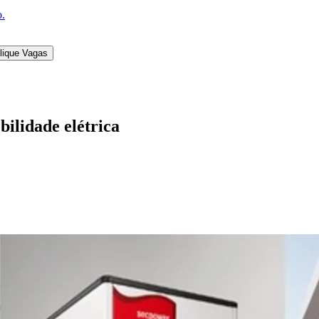
o.
lique Vagas
ilidade elétrica
l
Bethaville
Boa Vista
Califórnia
Carapicuíba
Centro
Chácaras Marco
Cida
im dos Altos
Jardim dos Camargos
Jardim Esperança
Jardim Graziela
Jard
lista
Jardim Reginalice
Jardim São Luís
Jardim São Pedro
Jardim São Sil
uzia
Parque Viana
Pirapora do Bom Jesus
Recanto Phrynéa
Santana de P
 Porto
Votupoca