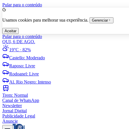
Pular para o conteúdo
Usamos cookies para melhorar sua experiência.
Gerenciar
Aceitar
Pular para o conteúdo
QUI, 6 DE AGO.
19°C
· 82%
Castello
:
Moderado
Raposo
:
Livre
Rodoanel
:
Livre
Al. Rio Negro
:
Intenso
Trem:
Normal
Canal de WhatsApp
Newsletter
Jornal Digital
Publicidade Legal
Anuncie