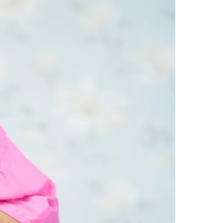
Morato
Taboão da Serra
Embu das Artes
São Roque