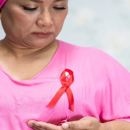
do Bom Jesus
Araçariguama
Cajamar
Caieiras
Franco da Rocha
Francisco 