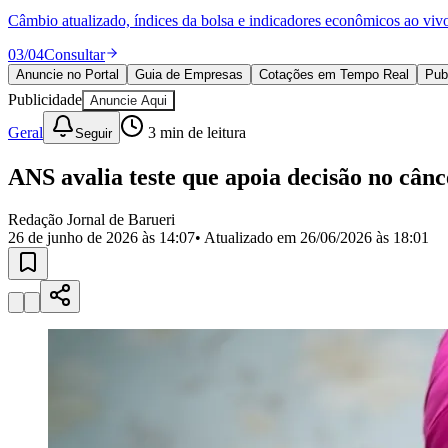
Política
Câmbio atualizado, índices da bolsa e indicadores econômicos ao viv
Eleições
Esportes
03
/
04
Consultar
Saúde
Anuncie no Portal
Guia de Empresas
Cotações em Tempo Real
Pub
Segurança
Publicidade
Cultura
Anuncie Aqui
Meio Ambiente
Geral
3
min de leitura
Seguir
Obras
Educação
ANS avalia teste que apoia decisão no câ
Bairros de Barueri
Redação Jornal de Barueri
Selecione sua região
Para notícias da sua região
26 de junho de 2026 às 14:07
• Atualizado em
26/06/2026 às 18:01
Aldeia
Aldeia da Serra
Aldeia de Barueri
Alphaville
Bairro Jubran
Belva
Militar
Itapevi
Jandira
Jardim Audir
Jardim Belval
Jardim Califórnia
Jard
Cristina
Jardim Maria Helena
Jardim Mutinga
Jardim Paraíso
Jardim Pau
Aldeinha
Osasco
Parque dos Camargos
Parque Imperial
Parque Santa L
Conde
Vila Engenho Novo
Vila Márcia
Vila Nossa Sra. da Escada
Vila
Para Sua Empresa
Anuncie no Portal
Guia de Empresas
Divulgar Vagas
Novo