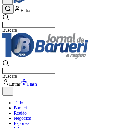
Entrar
Buscar
esportes
Buscar
esportes
Entrar
Flash
Tudo
Barueri
Região
Negócios
Esportes