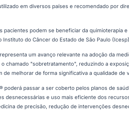
ilizado em diversos países e recomendado por dire
ais pacientes podem se beneficiar da quimioterapia
o Instituto do Câncer do Estado de São Paulo (Icesp)
 representa um avanço relevante na adoção da medici
tar o chamado "sobretratamento", reduzindo a exposi
Corinthians
m de melhorar de forma significativa a qualidade de 
® poderá passar a ser coberto pelos planos de saúd
ões desnecessárias e uso mais eficiente dos recurs
dicina de precisão, redução de intervenções desnec