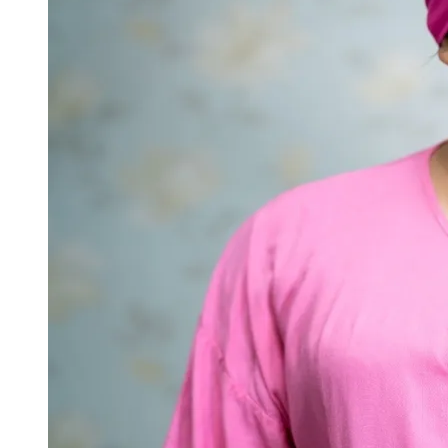
Publicidade Legal
Negócios Regionais
Turismo
Segurança Regional
Hospitais Estaduais
Parques & Represas
Cidades da Região
Santana de Parnaíba
Osasco
Carapicuíba
Jandira
Itapevi
Cotia
Pirapora 
Para Sua Empresa
Anuncie Regional
Guia de Empresas
Vagas na Região
Novo
Hub de Negócios
Guia Comercial
Selo Verificado
Portal Educacional
Agenda de Vestibulares
Vagas de Emprego
Concursos
Panorama Econômico