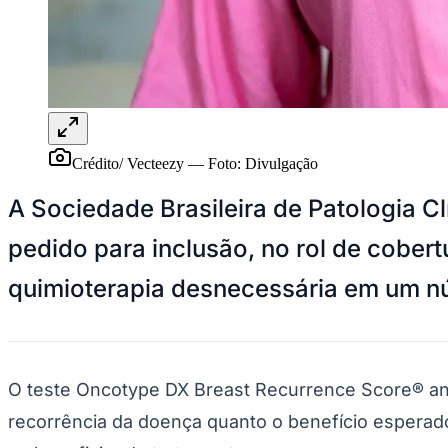
Panorama Econômico
Para Sua Empresa
Anuncie no Portal
Verificar Empresa
Novo
Anunciar Vagas
Novo
Publicidade Legal
Crédito/ Vecteezy
—
Foto:
Divulgação
NBA
NFL
A Sociedade Brasileira de Patologia 
Fórmula 1
UFC
pedido para inclusão, no rol de cober
Tênis (ATP)
MLB
quimioterapia desnecessária em um n
NHL
Atletismo
Vôlei
NBB
Competições de Futebol
O teste Oncotype DX Breast Recurrence Score® anal
Brasileirão Série A
recorrência da doença quanto o benefício esperado
Brasileirão Série B
Paulistão