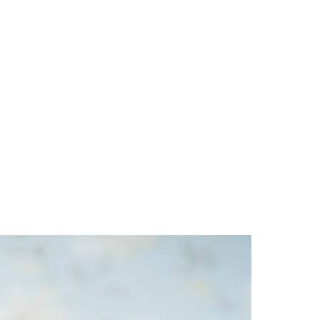
des da Região
Cotia
Cruz Preta
Engenho Novo
Fazenda
im Iracema
Jardim Itaquiti
Jardim Julio
Jardim Líbano
Jardim Maria
vestre
Jardim Silveira
Jardim Tupã
Jardim Tupanci
Mutinga
Nova
arnaíba
Silveira
Tamboré
Vale do Sol
Vila Barros
Vila Boa Vista
Vila do