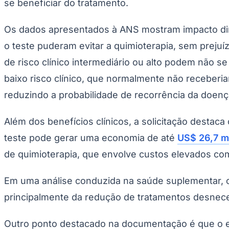
se beneficiar do tratamento.
Copa do Brasil
Libertadores
Sul-Americana
Os dados apresentados à ANS mostram impacto diret
Copa América
Champions League
o teste puderam evitar a quimioterapia, sem preju
Premier League
La Liga
de risco clínico intermediário ou alto podem não 
Bundesliga
baixo risco clínico, que normalmente não receberia
Mundial 2026
reduzindo a probabilidade de recorrência da doenç
Times - Ir direto
Além dos benefícios clínicos, a solicitação destac
teste pode gerar uma economia de até
US$ 26,7 m
de quimioterapia, que envolve custos elevados 
Em uma análise conduzida na saúde suplementar,
principalmente da redução de tratamentos desnece
Outro ponto destacado na documentação é que o 