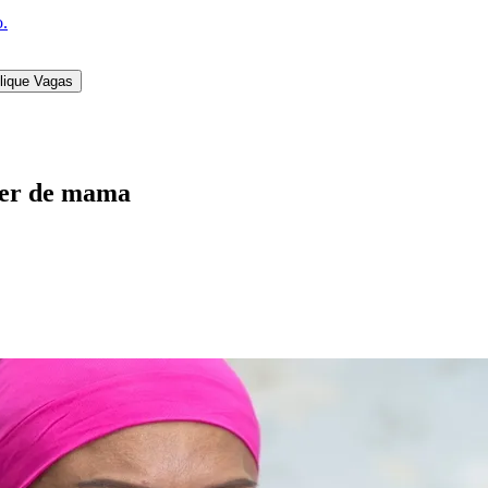
o.
lique Vagas
ncer de mama
l
Bethaville
Boa Vista
Califórnia
Carapicuíba
Centro
Chácaras Marco
Cida
im dos Altos
Jardim dos Camargos
Jardim Esperança
Jardim Graziela
Jard
lista
Jardim Reginalice
Jardim São Luís
Jardim São Pedro
Jardim São Sil
uzia
Parque Viana
Pirapora do Bom Jesus
Recanto Phrynéa
Santana de P
 Porto
Votupoca