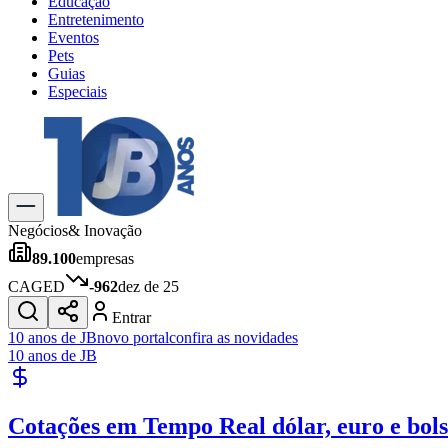
Educação
Entretenimento
Eventos
Pets
Guias
Especiais
Explore Tudo
Últimas Notícias
Previsão do Tempo
Trânsito e Rotas
Dia a Dia & Lazer
Negócios
& Inovação
Transportes
89.100
empresas
Gastronomia
Cinema & Shows
CAGED
-962
dez de 25
Jogos
Novo
Entrar
Para Sua Empresa
10 anos de JB
novo portal
confira as novidades
10 anos de JB
Anuncie no Portal
Cadastrar Empresa
Divulgar Vagas
Novo
Cotações em Tempo Real
dólar, euro e bol
Publicidade Legal