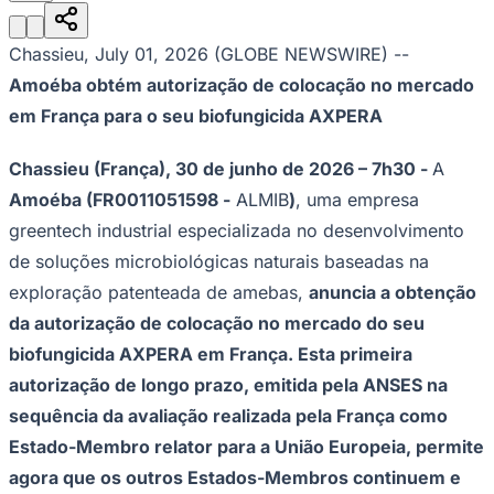
Julio
Jardim Líbano
Jardim Maria Cristina
Jardim Maria Helena
Jardim
Mutinga
Jardim Paraíso
Jardim Paulista
Jardim Reginalice
Jardim São
Luís
Jardim São Pedro
Jardim São Silvestre
Jardim Silveira
Jardim
Chassieu, July 01, 2026 (GLOBE NEWSWIRE) --
Tupã
Jardim Tupanci
Mutinga
Nova Aldeinha
Osasco
Parque dos
Amoéba obtém autorização de colocação no mercado
Camargos
Parque Imperial
Parque Santa Luzia
Parque Viana
Pirapora
do Bom Jesus
Recanto Phrynéa
Santana de
em França para o seu biofungicida AXPERA
Parnaíba
Silveira
Tamboré
Vale do Sol
Vila Barros
Vila Boa Vista
Vila
do Conde
Vila Engenho Novo
Vila Márcia
Vila Nossa Sra. da
Escada
Vila Porto
Votupoca
Chassieu (França), 30 de junho de
2026 – 7h30 -
A
Para Sua Empresa
Amoéba
(FR0011051598 -
ALMIB
)
, uma empresa
Anuncie no Portal
greentech industrial especializada no desenvolvimento
Guia de Empresas
de soluções microbiológicas naturais baseadas na
Divulgar Vagas
Novo
Publicidade Legal
exploração patenteada de amebas,
anuncia a obtenção
Negócios Regionais
da autorização de colocação no mercado do seu
Turismo
biofungicida AXPERA em França. Esta primeira
Segurança Regional
Hospitais Estaduais
autorização de longo prazo, emitida pela ANSES na
Parques & Represas
sequência da avaliação realizada pela França como
Cidades da Região
Estado-Membro relator para a União Europeia, permite
Santana de Parnaíba
Osasco
Carapicuíba
Jandira
Itapevi
Cotia
Pirapora
agora que os outros Estados-Membros continuem e
do Bom Jesus
Araçariguama
Cajamar
Caieiras
Franco da