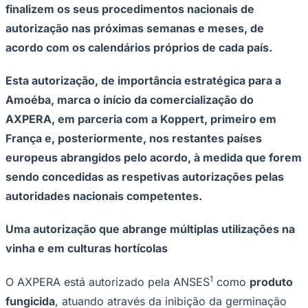
Rocha
Francisco Morato
Taboão da Serra
Embu das Artes
São Roque
finalizem os seus procedimentos nacionais de
Para Sua Empresa
autorização nas próximas semanas e meses, de
Anuncie Regional
acordo com os calendários próprios de cada país.
Guia de Empresas
Vagas na Região
Novo
Esta autorização, de importância estratégica para a
Hub de Negócios
Guia Comercial
Amoéba, marca o início da comercialização do
Selo Verificado
AXPERA, em parceria com a Koppert, primeiro em
Portal Educacional
Agenda de Vestibulares
França e, posteriormente, nos restantes países
Vagas de Emprego
europeus abrangidos pelo acordo, à medida que forem
Concursos
sendo concedidas as respetivas autorizações pelas
Panorama Econômico
autoridades nacionais competentes.
Panorama Econômico
Uma autorização que abrange múltiplas utilizações na
Para Sua Empresa
vinha e em culturas hortícolas
Anuncie no Portal
Verificar Empresa
Novo
Anunciar Vagas
Novo
1
O AXPERA está autorizado pela ANSES
como
produto
Publicidade Legal
fungicida
, atuando através da inibição da germinação