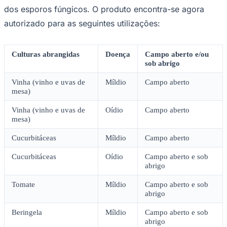
NBA
dos esporos fúngicos. O produto encontra-se agora
NFL
Fórmula 1
autorizado para as seguintes utilizações:
UFC
Tênis (ATP)
MLB
Culturas abrangidas
Doença
Campo aberto e/ou
NHL
sob abrigo
Atletismo
Vôlei
Vinha (vinho e uvas de
Míldio
Campo aberto
NBB
mesa)
Competições de Futebol
Vinha (vinho e uvas de
Oídio
Campo aberto
mesa)
Brasileirão Série A
Brasileirão Série B
Cucurbitáceas
Míldio
Campo aberto
Paulistão
Copa do Brasil
Cucurbitáceas
Oídio
Campo aberto e sob
Libertadores
abrigo
Sul-Americana
Copa América
Tomate
Míldio
Campo aberto e sob
Champions League
abrigo
Premier League
La Liga
Bundesliga
Beringela
Míldio
Campo aberto e sob
Mundial 2026
abrigo