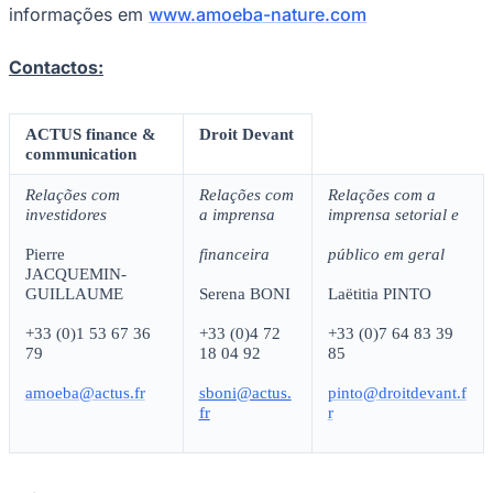
informações em
www.amoeba-nature.com
Contactos:
ACTUS finance &
Droit Devant
communication
Botafogo
Relações com
Relações com
Relações com a
investidores
a imprensa
imprensa setorial e
Pierre
financeira
público em geral
JACQUEMIN-
GUILLAUME
Serena BONI
Laëtitia PINTO
+33 (0)1 53 67 36
+33 (0)4 72
+33 (0)7 64 83 39
79
18 04 92
85
amoeba@actus.fr
sboni@actus.
pinto@droitdevant.f
fr
r