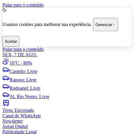
Pular para o conteúdo
Usamos cookies para melhorar sua experiência.
Gerenciar
Aceitar
Pular para o conteúdo
SEX, 7 DE AGO.
16°C
· 80%
Castello
:
Livre
Raposo
:
Livre
Rodoanel
:
Livre
Al. Rio Negro
:
Livre
Trem:
Encerrada
Canal de WhatsApp
Newsletter
Jornal Digital
Publicidade Legal