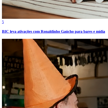
5
BIC leva ativações com Ronaldinho Gaúcho para bares e mídia
Goiás