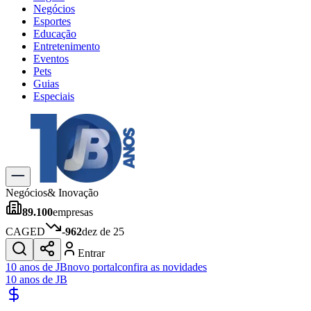
Negócios
Esportes
Educação
Entretenimento
Eventos
Pets
Guias
Especiais
Explore Tudo
Últimas Notícias
Previsão do Tempo
Trânsito e Rotas
Dia a Dia & Lazer
Negócios
& Inovação
Transportes
89.100
empresas
Gastronomia
Cinema & Shows
CAGED
-962
dez de 25
Jogos
Novo
Entrar
Para Sua Empresa
10 anos de JB
novo portal
confira as novidades
10 anos de JB
Anuncie no Portal
Cadastrar Empresa