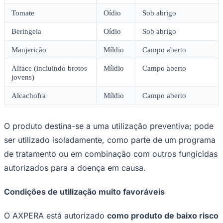
Times - Ir direto
Tomate
Oídio
Sob abrigo
Beringela
Oídio
Sob abrigo
Manjericão
Míldio
Campo aberto
Alface (incluindo brotos
Míldio
Campo aberto
jovens)
Alcachofra
Míldio
Campo aberto
O produto destina-se a uma utilização preventiva; pode
ser utilizado isoladamente, como parte de um programa
de tratamento ou em combinação com outros fungicidas
autorizados para a doença em causa.
Condições de utilização muito favoráveis
O AXPERA está autorizado
como produto de baixo risco