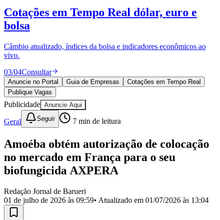
Divulgar Vagas
Novo
Cotações em Tempo Real
dólar, euro e
Publicidade Legal
bolsa
Política
Eleições
Esportes
Câmbio atualizado, índices da bolsa e indicadores econômicos ao
Saúde
vivo.
Segurança
03
/
04
Consultar
Cultura
Meio Ambiente
Anuncie no Portal
Guia de Empresas
Cotações em Tempo Real
Obras
Publique Vagas
Educação
Publicidade
Anuncie Aqui
Bairros de Barueri
Seguir
Geral
7
min de leitura
Selecione sua região
Para notícias da sua região
Amoéba obtém autorização de colocação
no mercado em França para o seu
Aldeia
Aldeia da Serra
Aldeia de Barueri
Alphaville
Bairro
biofungicida AXPERA
Jubran
Belval
Bethaville
Boa
Vista
Califórnia
Carapicuíba
Centro
Chácaras Marco
Cidades da
Região
Cotia
Cruz Preta
Engenho Novo
Fazenda
Redação Jornal de Barueri
Militar
Itapevi
Jandira
Jardim Audir
Jardim Belval
Jardim
01 de julho de 2026 às 09:59
• Atualizado em
01/07/2026 às 13:04
Califórnia
Jardim dos Altos
Jardim dos Camargos
Jardim
Esperança
Jardim Graziela
Jardim Iracema
Jardim Itaquiti
Jardim