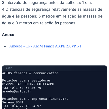
3 Intervalo de segurança antes da colheita: 1 dia.
4 Distâncias de segurança relativamente às massas de
água e às pessoas: 5 metros em relação às massas de
água e 3 metros em relação às pessoas.
Anexo
Amoeba - CP - AMM France AXPERA vPT-1
ACTUS finance & communication

Relações com investidores

Pierre JACQUEMIN- GUILLAUME

+33 (0)1 53 67 36 79

amoeba@actus.fr

Atlético-MG
Relações com a imprensa financeira

Serena BONI

+33 (0)4 72 18 04 92
