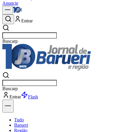
Anuncie
Entrar
Buscar
n
Buscar
n
Entrar
Explorar
Tudo
Barueri
Região