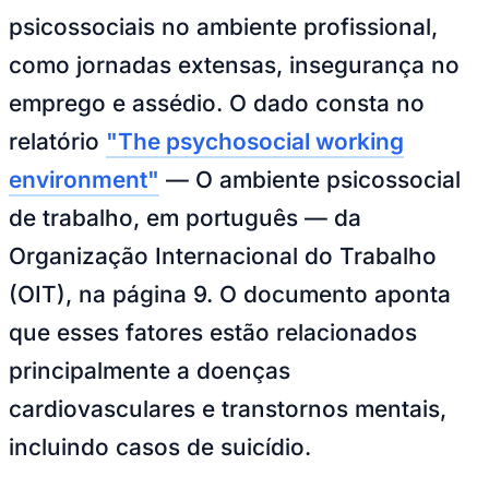
NBA
psicossociais no ambiente profissional,
NFL
Fórmula 1
como jornadas extensas, insegurança no
UFC
Tênis (ATP)
emprego e assédio. O dado consta no
MLB
NHL
relatório
"The psychosocial working
Atletismo
Vôlei
environment"
— O ambiente psicossocial
NBB
de trabalho, em português — da
Competições de Futebol
Organização Internacional do Trabalho
Brasileirão Série A
Brasileirão Série B
(OIT), na página 9. O documento aponta
Paulistão
Copa do Brasil
que esses fatores estão relacionados
Libertadores
Sul-Americana
principalmente a doenças
Copa América
Champions League
cardiovasculares e transtornos mentais,
Premier League
La Liga
incluindo casos de suicídio.
Bundesliga
Mundial 2026