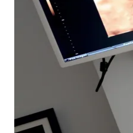
Goiás