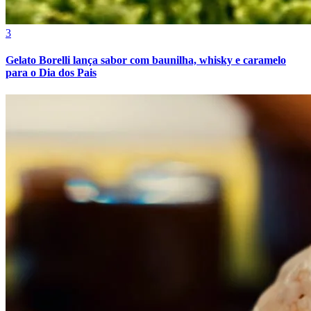
3
Gelato Borelli lança sabor com baunilha, whisky e caramelo
para o Dia dos Pais
Atlético-MG