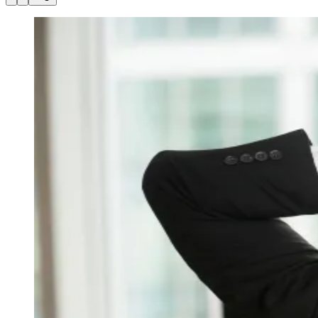
Julio
Jardim Líbano
Jardim Maria Cristina
Jardim Maria Helena
Jardim
Mutinga
Jardim Paraíso
Jardim Paulista
Jardim Reginalice
Jardim São
Luís
Jardim São Pedro
Jardim São Silvestre
Jardim Silveira
Jardim
Tupã
Jardim Tupanci
Mutinga
Nova Aldeinha
Osasco
Parque dos
Camargos
Parque Imperial
Parque Santa Luzia
Parque Viana
Pirapora
do Bom Jesus
Recanto Phrynéa
Santana de
Parnaíba
Silveira
Tamboré
Vale do Sol
Vila Barros
Vila Boa Vista
Vila
do Conde
Vila Engenho Novo
Vila Márcia
Vila Nossa Sra. da
Escada
Vila Porto
Votupoca
Para Sua Empresa
Anuncie no Portal
Guia de Empresas
Divulgar Vagas
Novo
Publicidade Legal
Negócios Regionais
Turismo
Segurança Regional
Hospitais Estaduais
Parques & Represas
Cidades da Região
Santana de Parnaíba
Osasco
Carapicuíba
Jandira
Itapevi
Cotia
Pirapora
do Bom Jesus
Araçariguama
Cajamar
Caieiras
Franco da