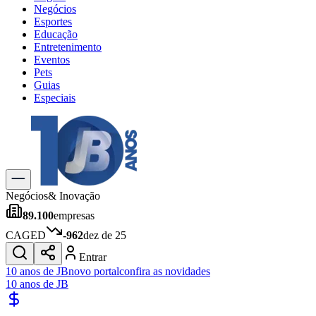
Negócios
Esportes
Educação
Entretenimento
Eventos
Pets
Guias
Especiais
Explore Tudo
Últimas Notícias
Previsão do Tempo
Trânsito e Rotas
Dia a Dia & Lazer
Negócios
& Inovação
Transportes
89.100
empresas
Gastronomia
Cinema & Shows
CAGED
-962
dez de 25
Jogos
Novo
Entrar
Para Sua Empresa
10 anos de JB
novo portal
confira as novidades
10 anos de JB
Anuncie no Portal
Cadastrar Empresa