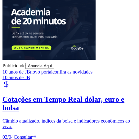
Juventude
Publicidade
Anuncie Aqui
10 anos de JB
novo portal
confira as novidades
10 anos de JB
Cotações em Tempo Real
dólar, euro e
bolsa
Câmbio atualizado, índices da bolsa e indicadores econômicos ao
vivo.
03
/
04
Consultar