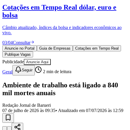
Divulgar Vagas
Novo
Cotações em Tempo Real
dólar, euro e
Publicidade Legal
bolsa
Política
Eleições
Esportes
Câmbio atualizado, índices da bolsa e indicadores econômicos ao
Saúde
vivo.
Segurança
03
/
04
Consultar
Cultura
Meio Ambiente
Anuncie no Portal
Guia de Empresas
Cotações em Tempo Real
Obras
Publique Vagas
Educação
Publicidade
Anuncie Aqui
Bairros de Barueri
Seguir
Geral
2
min de leitura
Selecione sua região
Para notícias da sua região
Ambiente de trabalho está ligado a 840
mil mortes anuais
Aldeia
Aldeia da Serra
Aldeia de Barueri
Alphaville
Bairro
Jubran
Belval
Bethaville
Boa
Redação Jornal de Barueri
Vista
Califórnia
Carapicuíba
Centro
Chácaras Marco
Cidades da
07 de julho de 2026 às 09:35
• Atualizado em
07/07/2026 às 12:59
Região
Cotia
Cruz Preta
Engenho Novo
Fazenda
Militar
Itapevi
Jandira
Jardim Audir
Jardim Belval
Jardim
Califórnia
Jardim dos Altos
Jardim dos Camargos
Jardim
Esperança
Jardim Graziela
Jardim Iracema
Jardim Itaquiti
Jardim