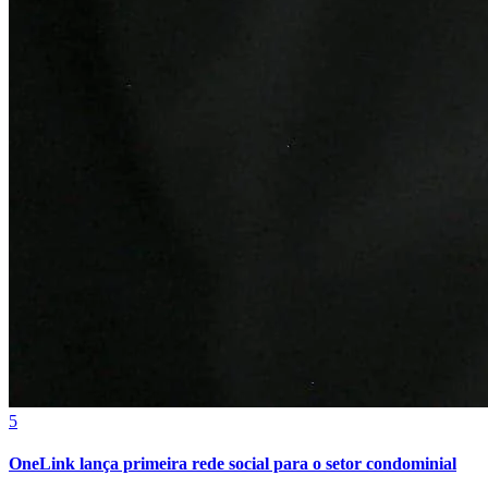
Athletico-PR
5
OneLink lança primeira rede social para o setor condominial