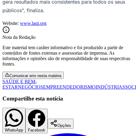
gera resultados mais consistentes para todos os seus
públicos", finaliza.
Website:
www.laqi.org
Nota da Redação
Este material tem caráter informativo e foi produzido a partir de
Palmeiras
conteúdos de fontes externas e assessorias de imprensa. As
informações e opiniões são de responsabilidade de suas respectivas
fontes.
Comunicar erro nesta matéria
SAÚDE E BEM-
ESTAR
NEGÓCIOS
EMPREENDEDORISMO
INDÚSTRIAS
SOC
Compartilhe esta notícia
Opções
WhatsApp
Facebook