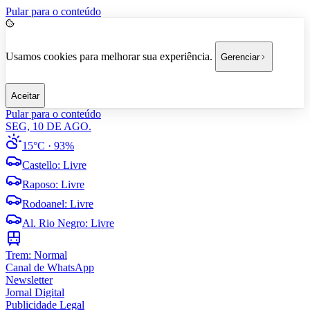
Pular para o conteúdo
Usamos cookies para melhorar sua experiência.
Gerenciar
Aceitar
Pular para o conteúdo
SEG, 10 DE AGO.
15°C
· 93%
Castello
:
Livre
Raposo
:
Livre
Rodoanel
:
Livre
Al. Rio Negro
:
Livre
Trem:
Normal
Canal de WhatsApp
Newsletter
Jornal Digital
Publicidade Legal