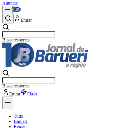
Anuncie
Entrar
Buscar
polític
Buscar
polític
Entrar
Tudo
Barueri
Região