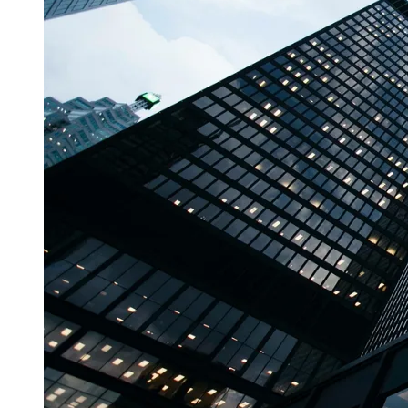
profissionais de alta renda decorre, em parte, 
"Acumular capital e construir patrimônio são proce
financeira", afirma Carvalho. Segundo o especialis
existente e estrutura a aquisição coordenada de at
Neste contexto, entre os dias 25 e 29 de maio, a 
O conteúdo aborda diagnóstico patrimonial, organi
gestão de riscos. A iniciativa se insere em um mo
complementar a alocação financeira tradicional.
Para Carvalho, o cenário atual reforça uma mudanç
patrimônio descoordenado. "A discussão deixa de se
perspectiva, segundo ele, deve ganhar relevância 
investidor de alta renda a reavaliar a composição e