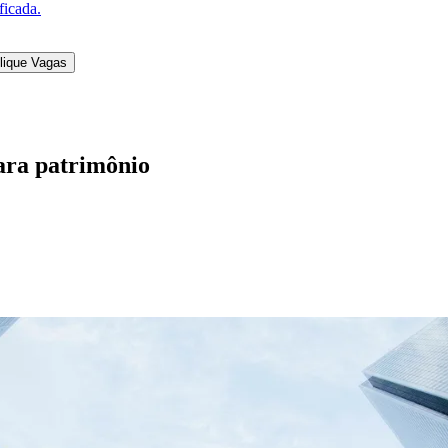
dores apontam para a diversificação em direção a at
rcado imobiliário registrou recordes no mercado imo
vendidas, o valor geral de lançamentos (VGL) e a 
ão distribuída de energia solar superou 45 gigawat
 com participação crescente de investidores pessoa f
 investidor de alta renda. Relatórios setoriais de g
turas que combinem ativos financeiros e ativos tan
 pesquisas como o estudo Global Wealth Report, da
lios em investimentos alternativos.
 QUARTAVIA e especialista em engenharia patrimoni
cúmulo de capital e organização patrimonial. Para el