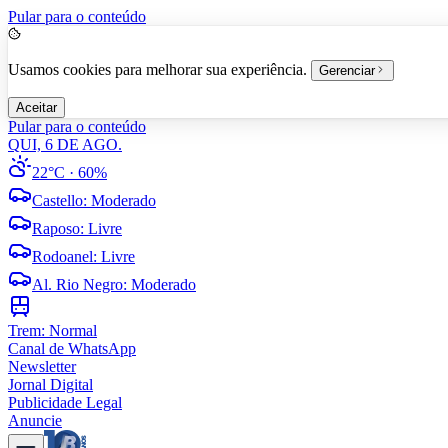
Pular para o conteúdo
Usamos cookies para melhorar sua experiência.
Gerenciar
Aceitar
Pular para o conteúdo
QUI, 6 DE AGO.
22°C
· 60%
Castello
:
Moderado
Raposo
:
Livre
Rodoanel
:
Livre
Al. Rio Negro
:
Moderado
Trem:
Normal
Canal de WhatsApp
Newsletter
Jornal Digital
Publicidade Legal
Anuncie