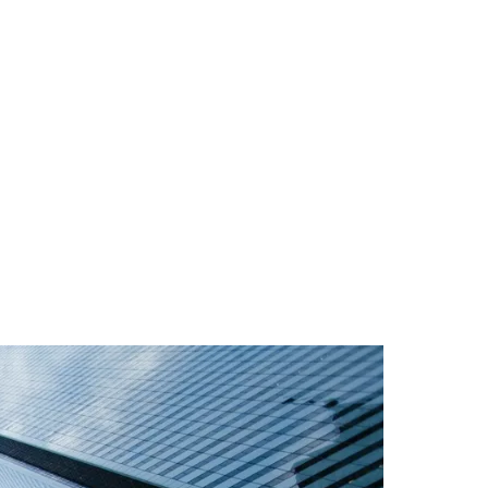
ivos da economia real. Dados da
Câmara Brasileira
biliário brasileiro em diversos indicadores,
quantidade de novas unidades do programa Minha
ts de potência instalada, segundo a
Associação
ísica.
estoras de patrimônio indicam que profissionais
gíveis, com foco em renda recorrente e proteção
Capgemini
, que aponta que indivíduos com alto
al, observa que a concentração em produtos
e, o avanço dos ativos da economia real entre