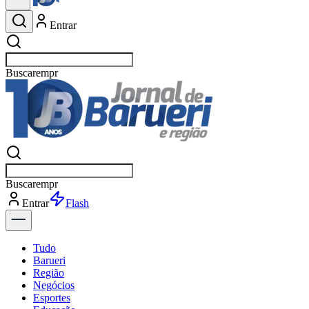
Entrar
Buscar
esportes
Buscar
esportes
Entrar
Flash
Tudo
Barueri
Região
Negócios
Esportes