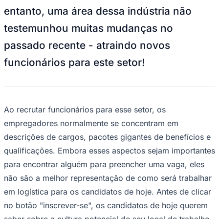
testemunhou muitas mudanças no
passado recente - atraindo novos
funcionários para este setor!
Juventude
Ao recrutar funcionários para esse setor, os
empregadores normalmente se concentram em
descrições de cargos, pacotes gigantes de benefícios e
qualificações. Embora esses aspectos sejam importantes
para encontrar alguém para preencher uma vaga, eles
não são a melhor representação de como será trabalhar
em logística para os candidatos de hoje. Antes de clicar
no botão "inscrever-se", os candidatos de hoje querem
saber sobre a cultura potencial de seu local de trabalho,
o potencial de crescimento profissional e a