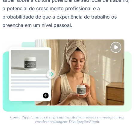
probabilidade de que a experiência de trabalho os
preencha em um nível pessoal.
Ceará
Com a Pippit, marcas e empresas transformam ideias em vídeos curtos
envolventesImagem: Divulgação/Pippit
Além disso, esta é uma área onde o uso
short drama
gratis
conteúdo curto drama gratis para atrair