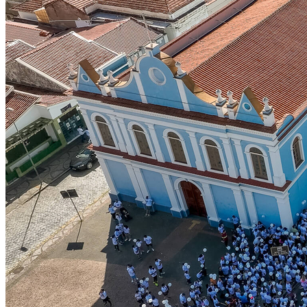
Atlético-MG