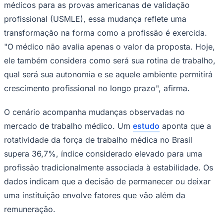
Rocha
Francisco Morato
Taboão da Serra
Embu das Artes
São Roque
médicos para as provas americanas de validação
Para Sua Empresa
profissional (USMLE), essa mudança reflete uma
Anuncie Regional
transformação na forma como a profissão é exercida.
Guia de Empresas
Vagas na Região
Novo
"O médico não avalia apenas o valor da proposta. Hoje,
ele também considera como será sua rotina de trabalho,
Hub de Negócios
Guia Comercial
qual será sua autonomia e se aquele ambiente permitirá
Selo Verificado
crescimento profissional no longo prazo", afirma.
Portal Educacional
Agenda de Vestibulares
Vagas de Emprego
O cenário acompanha mudanças observadas no
Concursos
mercado de trabalho médico. Um
estudo
aponta que a
Panorama Econômico
rotatividade da força de trabalho médica no Brasil
Panorama Econômico
supera 36,7%, índice considerado elevado para uma
Para Sua Empresa
profissão tradicionalmente associada à estabilidade. Os
dados indicam que a decisão de permanecer ou deixar
Anuncie no Portal
Verificar Empresa
Novo
uma instituição envolve fatores que vão além da
Anunciar Vagas
Novo
remuneração.
Publicidade Legal