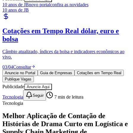
10 anos de JB
novo portal
confira as novidades
10 anos de JB
Publique Vagas
encontre talentos
Publique vagas e encontre os melhores profissionais da região.
04
/
04
Publicar
Anuncie no Portal
Guia de Empresas
Cotações em Tempo Real
Publique Vagas
Publicidade
Anuncie Aqui
Seguir
Tecnologia
7
min de leitura
Tecnologia
Bragantino
Melhor Aplicação de Contação de
Histórias de Drama Curto em Logística e
Supply Chain Marketing de
Recrutamento de Força de Trabalho