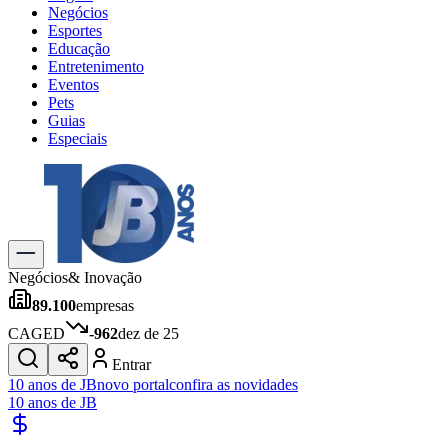
Negócios
Esportes
Educação
Entretenimento
Eventos
Pets
Guias
Especiais
Explore Tudo
Últimas Notícias
Previsão do Tempo
Trânsito e Rotas
Dia a Dia & Lazer
Negócios
& Inovação
Transportes
89.100
empresas
Gastronomia
Cinema & Shows
CAGED
-962
dez de 25
Jogos
Novo
Entrar
Para Sua Empresa
10 anos de JB
novo portal
confira as novidades
10 anos de JB
Anuncie no Portal
Cadastrar Empresa