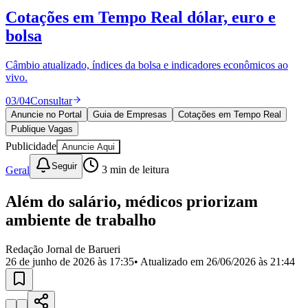
Divulgar Vagas
Novo
Cotações em Tempo Real
dólar, euro e
Publicidade Legal
bolsa
Política
Eleições
Esportes
Câmbio atualizado, índices da bolsa e indicadores econômicos ao
Saúde
vivo.
Segurança
03
/
04
Consultar
Cultura
Meio Ambiente
Anuncie no Portal
Guia de Empresas
Cotações em Tempo Real
Obras
Publique Vagas
Educação
Publicidade
Anuncie Aqui
Bairros de Barueri
Seguir
Geral
3
min de leitura
Selecione sua região
Para notícias da sua região
Além do salário, médicos priorizam
ambiente de trabalho
Aldeia
Aldeia da Serra
Aldeia de Barueri
Alphaville
Bairro
Jubran
Belval
Bethaville
Boa
Redação Jornal de Barueri
Vista
Califórnia
Carapicuíba
Centro
Chácaras Marco
Cidades da
26 de junho de 2026 às 17:35
• Atualizado em
26/06/2026 às 21:44
Região
Cotia
Cruz Preta
Engenho Novo
Fazenda
Militar
Itapevi
Jandira
Jardim Audir
Jardim Belval
Jardim
Califórnia
Jardim dos Altos
Jardim dos Camargos
Jardim
Esperança
Jardim Graziela
Jardim Iracema
Jardim Itaquiti
Jardim