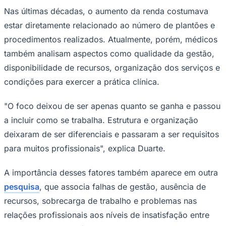
NBA
Nas últimas décadas, o aumento da renda costumava
NFL
Fórmula 1
estar diretamente relacionado ao número de plantões e
UFC
procedimentos realizados. Atualmente, porém, médicos
Tênis (ATP)
MLB
também analisam aspectos como qualidade da gestão,
NHL
disponibilidade de recursos, organização dos serviços e
Atletismo
Vôlei
condições para exercer a prática clínica.
NBB
Competições de Futebol
"O foco deixou de ser apenas quanto se ganha e passou
a incluir como se trabalha. Estrutura e organização
Brasileirão Série A
Brasileirão Série B
deixaram de ser diferenciais e passaram a ser requisitos
Paulistão
Copa do Brasil
para muitos profissionais", explica Duarte.
Libertadores
Sul-Americana
A importância desses fatores também aparece em outra
Copa América
Champions League
pesquisa
, que associa falhas de gestão, ausência de
Premier League
recursos, sobrecarga de trabalho e problemas nas
La Liga
Bundesliga
relações profissionais aos níveis de insatisfação entre
Mundial 2026