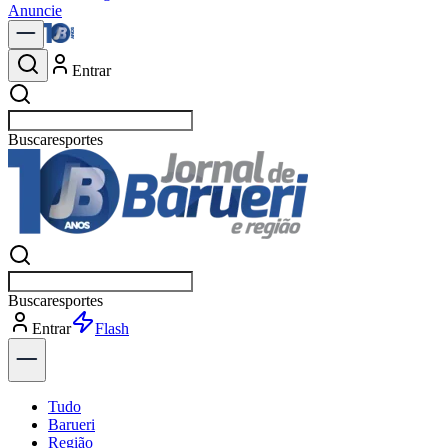
Anuncie
Entrar
Buscar
política
Buscar
política
Entrar
Explorar
Tudo
Barueri
Região