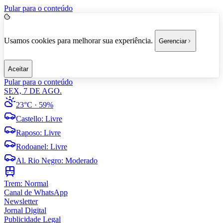
Pular para o conteúdo
Usamos cookies para melhorar sua experiência.
Gerenciar
Aceitar
Pular para o conteúdo
SEX, 7 DE AGO.
23°C
· 59%
Castello
:
Livre
Raposo
:
Livre
Rodoanel
:
Livre
Al. Rio Negro
:
Moderado
Trem:
Normal
Canal de WhatsApp
Newsletter
Jornal Digital
Publicidade Legal