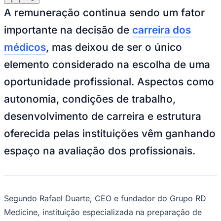
Julio
Jardim Líbano
Jardim Maria Cristina
Jardim Maria Helena
Jardim
A remuneração continua sendo um fator
Mutinga
Jardim Paraíso
Jardim Paulista
Jardim Reginalice
Jardim São
Luís
Jardim São Pedro
Jardim São Silvestre
Jardim Silveira
Jardim
importante na decisão de
carreira dos
Tupã
Jardim Tupanci
Mutinga
Nova Aldeinha
Osasco
Parque dos
Camargos
Parque Imperial
Parque Santa Luzia
Parque Viana
Pirapora
médicos
, mas deixou de ser o único
do Bom Jesus
Recanto Phrynéa
Santana de
Parnaíba
Silveira
Tamboré
Vale do Sol
Vila Barros
Vila Boa Vista
Vila
elemento considerado na escolha de uma
do Conde
Vila Engenho Novo
Vila Márcia
Vila Nossa Sra. da
Escada
Vila Porto
Votupoca
oportunidade profissional. Aspectos como
Para Sua Empresa
autonomia, condições de trabalho,
Anuncie no Portal
Guia de Empresas
desenvolvimento de carreira e estrutura
Divulgar Vagas
Novo
Publicidade Legal
oferecida pelas instituições vêm ganhando
Negócios Regionais
espaço na avaliação dos profissionais.
Turismo
Segurança Regional
Hospitais Estaduais
Parques & Represas
Cidades da Região
Segundo Rafael Duarte, CEO e fundador do Grupo RD
Santana de Parnaíba
Osasco
Carapicuíba
Jandira
Itapevi
Cotia
Pirapora
Medicine, instituição especializada na preparação de
do Bom Jesus
Araçariguama
Cajamar
Caieiras
Franco da