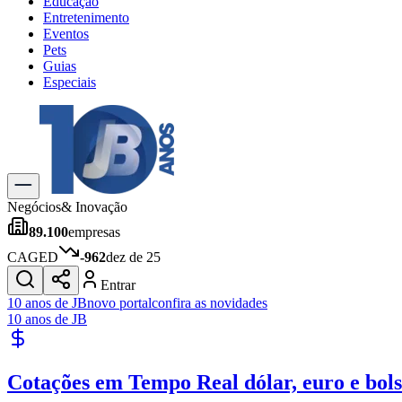
Educação
Entretenimento
Eventos
Pets
Guias
Especiais
Explore Tudo
Últimas Notícias
Previsão do Tempo
Trânsito e Rotas
Dia a Dia & Lazer
Negócios
& Inovação
Transportes
89.100
empresas
Gastronomia
Cinema & Shows
CAGED
-962
dez de 25
Jogos
Novo
Entrar
Para Sua Empresa
10 anos de JB
novo portal
confira as novidades
10 anos de JB
Anuncie no Portal
Cadastrar Empresa
Divulgar Vagas
Novo
Cotações em Tempo Real
dólar, euro e bol
Publicidade Legal