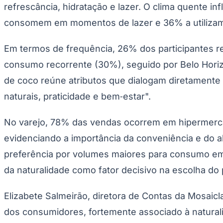
Copa do Brasil
refrescância, hidratação e lazer. O clima quente i
Libertadores
consomem em momentos de lazer e 36% a utilizam p
Sul-Americana
Copa América
Champions League
Em termos de frequência, 26% dos participantes r
Premier League
La Liga
consumo recorrente (30%), seguido por Belo Horiz
Bundesliga
Mundial 2026
de coco reúne atributos que dialogam diretamente
Times - Ir direto
naturais, praticidade e bem‑estar".
No varejo, 78% das vendas ocorrem em hipermerc
evidenciando a importância da conveniência e do a
preferência por volumes maiores para consumo em 
da naturalidade como fator decisivo na escolha do 
Elizabete Salmeirão, diretora de Contas da Mosaic
dos consumidores, fortemente associado à natural