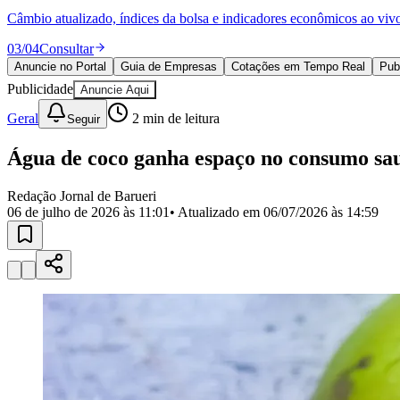
Política
Câmbio atualizado, índices da bolsa e indicadores econômicos ao viv
Eleições
Esportes
03
/
04
Consultar
Saúde
Anuncie no Portal
Guia de Empresas
Cotações em Tempo Real
Pub
Segurança
Publicidade
Cultura
Anuncie Aqui
Meio Ambiente
Geral
2
min de leitura
Seguir
Obras
Educação
Água de coco ganha espaço no consumo sau
Bairros de Barueri
Redação Jornal de Barueri
Selecione sua região
Para notícias da sua região
06 de julho de 2026 às 11:01
• Atualizado em
06/07/2026 às 14:59
Aldeia
Aldeia da Serra
Aldeia de Barueri
Alphaville
Bairro Jubran
Belva
Militar
Itapevi
Jandira
Jardim Audir
Jardim Belval
Jardim Califórnia
Jard
Cristina
Jardim Maria Helena
Jardim Mutinga
Jardim Paraíso
Jardim Pau
Aldeinha
Osasco
Parque dos Camargos
Parque Imperial
Parque Santa L
Conde
Vila Engenho Novo
Vila Márcia
Vila Nossa Sra. da Escada
Vila
Para Sua Empresa
Anuncie no Portal
Guia de Empresas
Divulgar Vagas
Novo