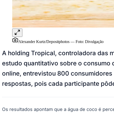
Panorama Econômico
Para Sua Empresa
Anuncie no Portal
Verificar Empresa
Novo
Anunciar Vagas
Novo
Publicidade Legal
Alexander Kurtz/Depositphotos
—
Foto:
Divulgação
NBA
NFL
A holding Tropical, controladora das
Fórmula 1
UFC
estudo quantitativo sobre o consumo 
Tênis (ATP)
MLB
online, entrevistou 800 consumidores 
NHL
Atletismo
Vôlei
respostas, pois cada participante pôd
NBB
Competições de Futebol
Brasileirão Série A
Brasileirão Série B
Os resultados apontam que a água de coco é perceb
Paulistão