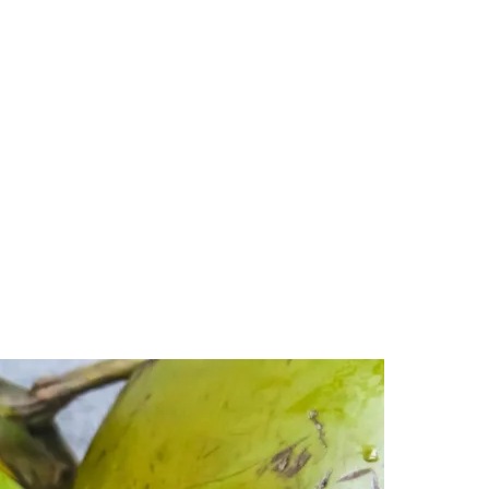
des da Região
Cotia
Cruz Preta
Engenho Novo
Fazenda
im Iracema
Jardim Itaquiti
Jardim Julio
Jardim Líbano
Jardim Maria
vestre
Jardim Silveira
Jardim Tupã
Jardim Tupanci
Mutinga
Nova
arnaíba
Silveira
Tamboré
Vale do Sol
Vila Barros
Vila Boa Vista
Vila do