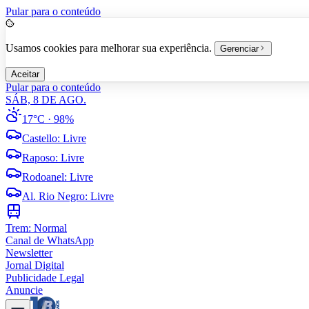
Pular para o conteúdo
Usamos cookies para melhorar sua experiência.
Gerenciar
Aceitar
Pular para o conteúdo
SÁB, 8 DE AGO.
17°C
· 98%
Castello
:
Livre
Raposo
:
Livre
Rodoanel
:
Livre
Al. Rio Negro
:
Livre
Trem:
Normal
Canal de WhatsApp
Newsletter
Jornal Digital
Publicidade Legal
Anuncie