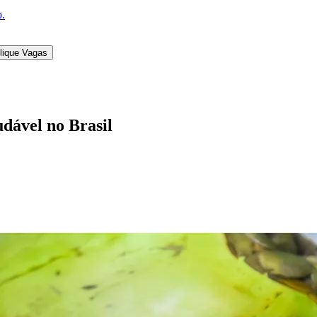
o.
lique Vagas
dável no Brasil
l
Bethaville
Boa Vista
Califórnia
Carapicuíba
Centro
Chácaras Marco
Cida
im dos Altos
Jardim dos Camargos
Jardim Esperança
Jardim Graziela
Jard
lista
Jardim Reginalice
Jardim São Luís
Jardim São Pedro
Jardim São Sil
uzia
Parque Viana
Pirapora do Bom Jesus
Recanto Phrynéa
Santana de P
 Porto
Votupoca