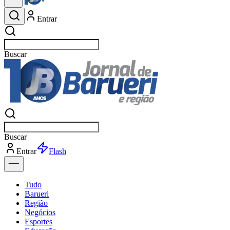
Entrar
Buscar
esportes
Buscar
esportes
Entrar
Flash
Tudo
Barueri
Região
Negócios
Esportes