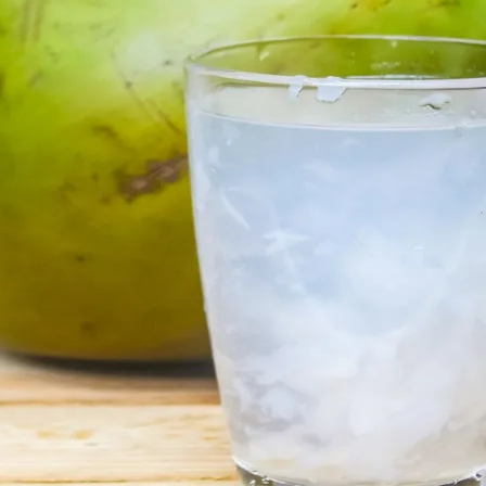
do Bom Jesus
Araçariguama
Cajamar
Caieiras
Franco da Rocha
Francisco 