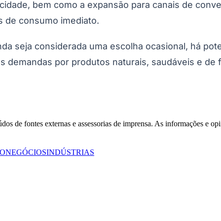
aticidade, bem como a expansão para canais de conven
s de consumo imediato.
a seja considerada uma escolha ocasional, há poten
 as demandas por produtos naturais, saudáveis e de f
Corinthians
eúdos de fontes externas e assessorias de imprensa. As informações e opi
JO
NEGÓCIOS
INDÚSTRIAS