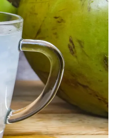
Morato
Taboão da Serra
Embu das Artes
São Roque