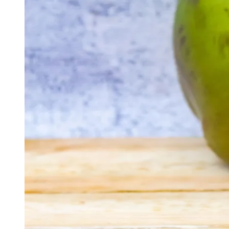
Publicidade Legal
Negócios Regionais
Turismo
Segurança Regional
Hospitais Estaduais
Parques & Represas
Cidades da Região
Santana de Parnaíba
Osasco
Carapicuíba
Jandira
Itapevi
Cotia
Pirapora 
Para Sua Empresa
Anuncie Regional
Guia de Empresas
Vagas na Região
Novo
Hub de Negócios
Guia Comercial
Selo Verificado
Portal Educacional
Agenda de Vestibulares
Vagas de Emprego
Concursos
Panorama Econômico