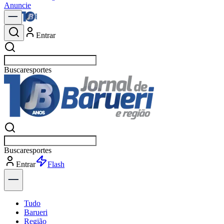
Anuncie
Entrar
Buscar
política
Buscar
política
Entrar
Explorar
Tudo
Barueri
Região