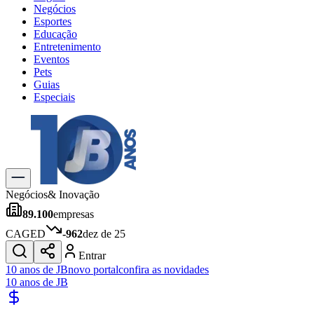
Negócios
Esportes
Educação
Entretenimento
Eventos
Pets
Guias
Especiais
Explore Tudo
Últimas Notícias
Previsão do Tempo
Trânsito e Rotas
Dia a Dia & Lazer
Negócios
& Inovação
Transportes
89.100
empresas
Gastronomia
Cinema & Shows
CAGED
-962
dez de 25
Jogos
Novo
Entrar
Para Sua Empresa
10 anos de JB
novo portal
confira as novidades
10 anos de JB
Anuncie no Portal
Cadastrar Empresa