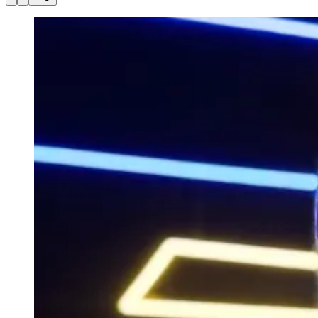
Julio
Jardim Líbano
Jardim Maria Cristina
Jardim Maria Helena
Jardim
Mutinga
Jardim Paraíso
Jardim Paulista
Jardim Reginalice
Jardim São
Luís
Jardim São Pedro
Jardim São Silvestre
Jardim Silveira
Jardim
Tupã
Jardim Tupanci
Mutinga
Nova Aldeinha
Osasco
Parque dos
Camargos
Parque Imperial
Parque Santa Luzia
Parque Viana
Pirapora
do Bom Jesus
Recanto Phrynéa
Santana de
Parnaíba
Silveira
Tamboré
Vale do Sol
Vila Barros
Vila Boa Vista
Vila
do Conde
Vila Engenho Novo
Vila Márcia
Vila Nossa Sra. da
Escada
Vila Porto
Votupoca
Para Sua Empresa
Anuncie no Portal
Guia de Empresas
Divulgar Vagas
Novo
Publicidade Legal
Negócios Regionais
Turismo
Segurança Regional
Hospitais Estaduais
Parques & Represas
Cidades da Região
Santana de Parnaíba
Osasco
Carapicuíba
Jandira
Itapevi
Cotia
Pirapora
do Bom Jesus
Araçariguama
Cajamar
Caieiras
Franco da