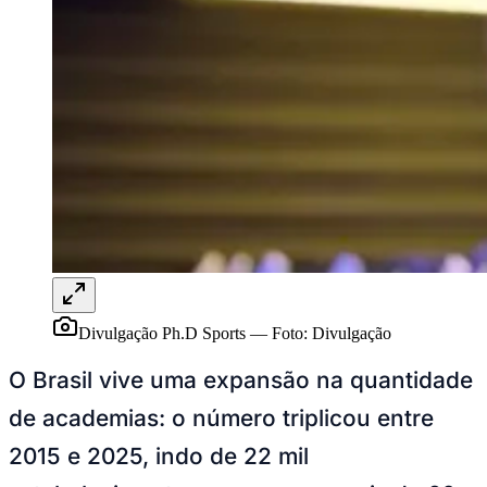
Rocha
Francisco Morato
Taboão da Serra
Embu das Artes
São Roque
Para Sua Empresa
Anuncie Regional
Guia de Empresas
Vagas na Região
Novo
Hub de Negócios
Guia Comercial
Selo Verificado
Portal Educacional
Agenda de Vestibulares
Vagas de Emprego
Concursos
Panorama Econômico
Panorama Econômico
Divulgação Ph.D Sports
—
Foto:
Divulgação
Para Sua Empresa
O Brasil vive uma expansão na quantidade
Anuncie no Portal
de academias: o número triplicou entre
Verificar Empresa
Novo
Anunciar Vagas
Novo
2015 e 2025, indo de 22 mil
Publicidade Legal