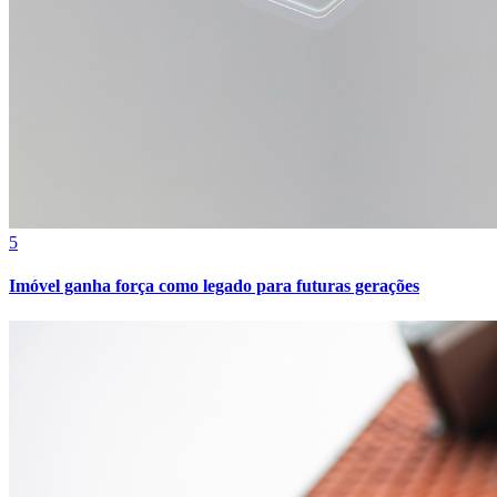
Bahia
5
Imóvel ganha força como legado para futuras gerações