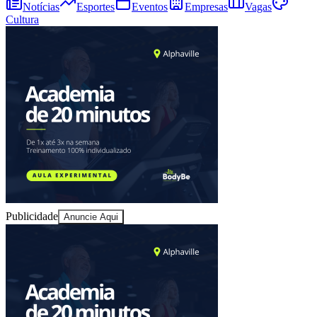
Notícias
Esportes
Eventos
Empresas
Vagas
Cultura
Publicidade
Anuncie Aqui
Vitória