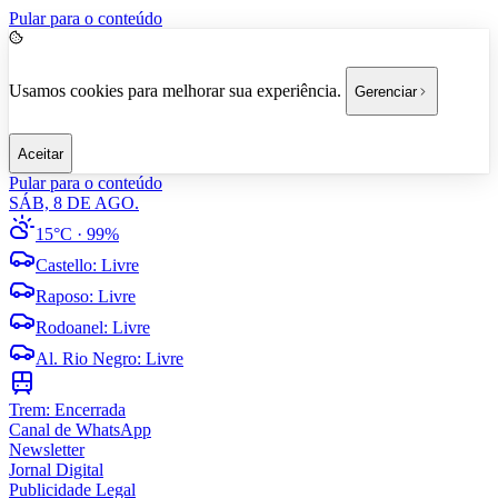
Pular para o conteúdo
Usamos cookies para melhorar sua experiência.
Gerenciar
Aceitar
Pular para o conteúdo
SÁB, 8 DE AGO.
15°C
· 99%
Castello
:
Livre
Raposo
:
Livre
Rodoanel
:
Livre
Al. Rio Negro
:
Livre
Trem:
Encerrada
Canal de WhatsApp
Newsletter
Jornal Digital
Publicidade Legal