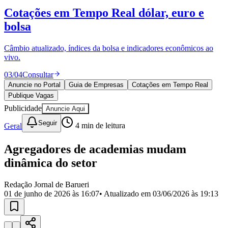
Divulgar Vagas
Novo
Cotações em Tempo Real
dólar, euro e
Publicidade Legal
bolsa
Política
Eleições
Esportes
Câmbio atualizado, índices da bolsa e indicadores econômicos ao
Saúde
vivo.
Segurança
03
/
04
Consultar
Cultura
Meio Ambiente
Anuncie no Portal
Guia de Empresas
Cotações em Tempo Real
Obras
Publique Vagas
Educação
Publicidade
Anuncie Aqui
Bairros de Barueri
Seguir
Geral
4
min de leitura
Selecione sua região
Para notícias da sua região
Agregadores de academias mudam
dinâmica do setor
Aldeia
Aldeia da Serra
Aldeia de Barueri
Alphaville
Bairro
Jubran
Belval
Bethaville
Boa
Redação Jornal de Barueri
Vista
Califórnia
Carapicuíba
Centro
Chácaras Marco
Cidades da
01 de junho de 2026 às 16:07
• Atualizado em
03/06/2026 às 19:13
Região
Cotia
Cruz Preta
Engenho Novo
Fazenda
Militar
Itapevi
Jandira
Jardim Audir
Jardim Belval
Jardim
Califórnia
Jardim dos Altos
Jardim dos Camargos
Jardim
Esperança
Jardim Graziela
Jardim Iracema
Jardim Itaquiti
Jardim