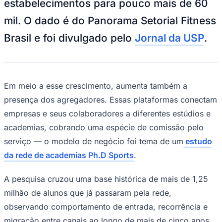
estabelecimentos para pouco mais de 60
NBA
NFL
mil. O dado é do Panorama Setorial Fitness
Fórmula 1
UFC
Brasil e foi divulgado pelo
Jornal da USP
.
Tênis (ATP)
MLB
NHL
Atletismo
Vôlei
NBB
Em meio a esse crescimento, aumenta também a
presença dos agregadores. Essas plataformas conectam
Competições de Futebol
empresas e seus colaboradores a diferentes estúdios e
Brasileirão Série A
academias, cobrando uma espécie de comissão pelo
Brasileirão Série B
Paulistão
serviço — o modelo de negócio foi tema de um
estudo
Copa do Brasil
Libertadores
da rede de academias Ph.D Sports
.
Sul-Americana
Copa América
A pesquisa cruzou uma base histórica de mais de 1,25
Champions League
Premier League
milhão de alunos que já passaram pela rede,
La Liga
observando comportamento de entrada, recorrência e
Bundesliga
Mundial 2026
migração entre canais ao longo de mais de cinco anos.