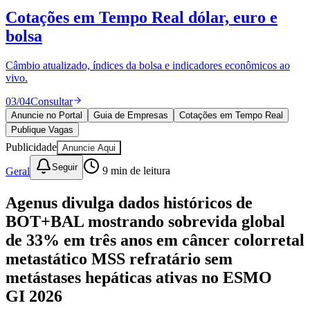
Divulgar Vagas
Novo
Cotações em Tempo Real
dólar, euro e
Publicidade Legal
bolsa
Política
Eleições
Esportes
Câmbio atualizado, índices da bolsa e indicadores econômicos ao
Saúde
vivo.
Segurança
03
/
04
Consultar
Cultura
Meio Ambiente
Anuncie no Portal
Guia de Empresas
Cotações em Tempo Real
Obras
Publique Vagas
Educação
Publicidade
Anuncie Aqui
Bairros de Barueri
Seguir
Geral
9
min de leitura
Selecione sua região
Para notícias da sua região
Agenus divulga dados históricos de
BOT+BAL mostrando sobrevida global
Aldeia
Aldeia da Serra
Aldeia de Barueri
Alphaville
Bairro
de 33% em três anos em câncer colorretal
Jubran
Belval
Bethaville
Boa
Vista
Califórnia
Carapicuíba
Centro
Chácaras Marco
Cidades da
metastático MSS refratário sem
Região
Cotia
Cruz Preta
Engenho Novo
Fazenda
metástases hepáticas ativas no ESMO
Militar
Itapevi
Jandira
Jardim Audir
Jardim Belval
Jardim
Califórnia
Jardim dos Altos
Jardim dos Camargos
Jardim
GI 2026
Esperança
Jardim Graziela
Jardim Iracema
Jardim Itaquiti
Jardim