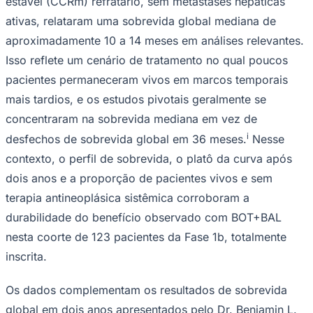
estável (CCRm) refratário, sem metástases hepáticas
NBA
NFL
ativas, relataram uma sobrevida global mediana de
Fórmula 1
aproximadamente 10 a 14 meses em análises relevantes.
UFC
Tênis (ATP)
Isso reflete um cenário de tratamento no qual poucos
MLB
pacientes permaneceram vivos em marcos temporais
NHL
Atletismo
mais tardios, e os estudos pivotais geralmente se
Vôlei
concentraram na sobrevida mediana em vez de
NBB
i
desfechos de sobrevida global em 36 meses.
Nesse
Competições de Futebol
contexto, o perfil de sobrevida, o platô da curva após
Brasileirão Série A
dois anos e a proporção de pacientes vivos e sem
Brasileirão Série B
Paulistão
terapia antineoplásica sistêmica corroboram a
Copa do Brasil
durabilidade do benefício observado com BOT+BAL
Libertadores
Sul-Americana
nesta coorte de 123 pacientes da Fase 1b, totalmente
Copa América
Champions League
inscrita.
Premier League
La Liga
Os dados complementam os resultados de sobrevida
Bundesliga
Mundial 2026
global em dois anos apresentados pelo Dr. Benjamin L.