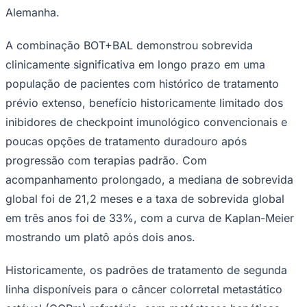
Rocha
Francisco Morato
Taboão da Serra
Embu das Artes
São Roque
Alemanha.
Para Sua Empresa
Anuncie Regional
A combinação BOT+BAL demonstrou sobrevida
Guia de Empresas
Vagas na Região
Novo
clinicamente significativa em longo prazo em uma
população de pacientes com histórico de tratamento
Hub de Negócios
Guia Comercial
prévio extenso, benefício historicamente limitado dos
Selo Verificado
inibidores de checkpoint imunológico convencionais e
Portal Educacional
Agenda de Vestibulares
poucas opções de tratamento duradouro após
Vagas de Emprego
Concursos
progressão com terapias padrão. Com
acompanhamento prolongado, a mediana de sobrevida
Panorama Econômico
global foi de 21,2 meses e a taxa de sobrevida global
Panorama Econômico
em três anos foi de 33%, com a curva de Kaplan-Meier
Para Sua Empresa
mostrando um platô após dois anos.
Anuncie no Portal
Verificar Empresa
Novo
Historicamente, os padrões de tratamento de segunda
Anunciar Vagas
Novo
linha disponíveis para o câncer colorretal metastático
Publicidade Legal