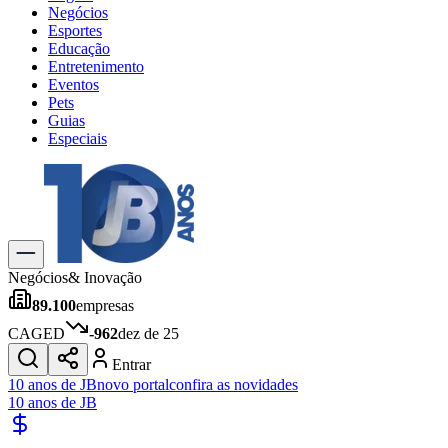
Negócios
Esportes
Educação
Entretenimento
Eventos
Pets
Guias
Especiais
Explore Tudo
Últimas Notícias
Previsão do Tempo
Trânsito e Rotas
Dia a Dia & Lazer
Negócios
& Inovação
Transportes
89.100
empresas
Gastronomia
Cinema & Shows
CAGED
-962
dez de 25
Jogos
Novo
Entrar
Para Sua Empresa
10 anos de JB
novo portal
confira as novidades
10 anos de JB
Anuncie no Portal
Cadastrar Empresa