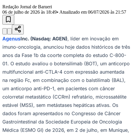
Julio
Jardim Líbano
Jardim Maria Cristina
Jardim Maria Helena
Jardim
Redação Jornal de Barueri
Mutinga
Jardim Paraíso
Jardim Paulista
Jardim Reginalice
Jardim São
06 de julho de 2026 às 18:49
• Atualizado em
06/07/2026 às 21:57
Luís
Jardim São Pedro
Jardim São Silvestre
Jardim Silveira
Jardim
Tupã
Jardim Tupanci
Mutinga
Nova Aldeinha
Osasco
Parque dos
Camargos
Parque Imperial
Parque Santa Luzia
Parque Viana
Pirapora
do Bom Jesus
Recanto Phrynéa
Santana de
Parnaíba
Silveira
Tamboré
Vale do Sol
Vila Barros
Vila Boa Vista
Vila
Agenus
Inc. (Nasdaq: AGEN)
, líder em inovação em
do Conde
Vila Engenho Novo
Vila Márcia
Vila Nossa Sra. da
Escada
Vila Porto
Votupoca
imuno-oncologia, anunciou hoje dados históricos de três
Para Sua Empresa
anos da Fase 1b da coorte completa do estudo C-800-
Anuncie no Portal
01. O estudo avaliou o botensilimab (BOT), um anticorpo
Guia de Empresas
Divulgar Vagas
Novo
multifuncional anti-CTLA-4 com expressão aumentada
Publicidade Legal
na região Fc, em combinação com o balstilimab (BAL),
Negócios Regionais
um anticorpo anti-PD-1, em pacientes com câncer
Turismo
colorretal metastático (CCRm) refratário, microssatélite
Segurança Regional
Hospitais Estaduais
estável (MSS), sem metástases hepáticas ativas. Os
Parques & Represas
dados foram apresentados no Congresso de Câncer
Cidades da Região
Gastrointestinal da Sociedade Europeia de Oncologia
Santana de Parnaíba
Osasco
Carapicuíba
Jandira
Itapevi
Cotia
Pirapora
do Bom Jesus
Araçariguama
Cajamar
Caieiras
Franco da
Médica (ESMO GI) de 2026, em 2 de julho, em Munique,