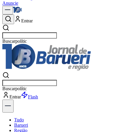
Anuncie
Entrar
Buscar
notícia
Buscar
notícia
Entrar
Explorar
Tudo
Barueri
Região