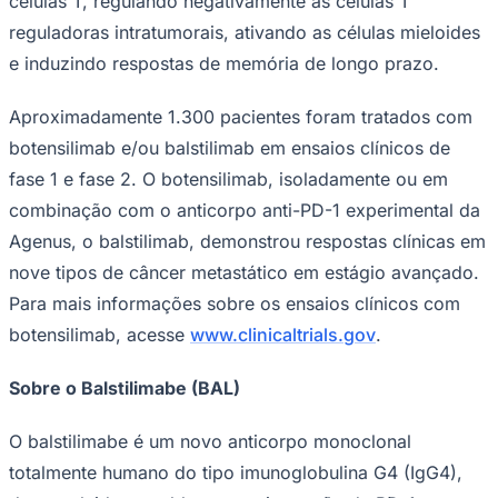
células T, regulando negativamente as células T
reguladoras intratumorais, ativando as células mieloides
e induzindo respostas de memória de longo prazo.
Aproximadamente 1.300 pacientes foram tratados com
botensilimab e/ou balstilimab em ensaios clínicos de
fase 1 e fase 2. O botensilimab, isoladamente ou em
combinação com o anticorpo anti-PD-1 experimental da
Agenus, o balstilimab, demonstrou respostas clínicas em
Grêmio
nove tipos de câncer metastático em estágio avançado.
Para mais informações sobre os ensaios clínicos com
botensilimab, acesse
www.clinicaltrials.gov
.
Sobre o Balstilimabe (BAL)
O balstilimabe é um novo anticorpo monoclonal
totalmente humano do tipo imunoglobulina G4 (IgG4),