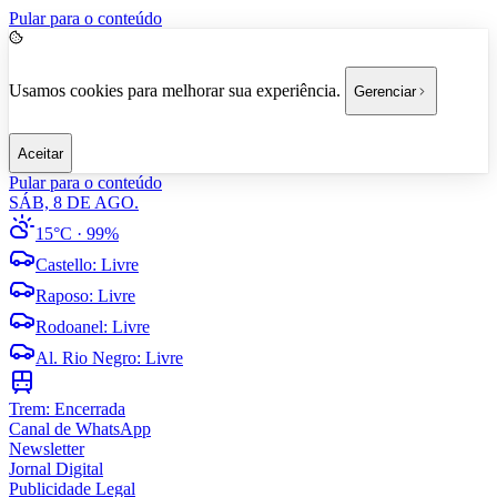
Pular para o conteúdo
Usamos cookies para melhorar sua experiência.
Gerenciar
Aceitar
Pular para o conteúdo
SÁB, 8 DE AGO.
15°C
· 99%
Castello
:
Livre
Raposo
:
Livre
Rodoanel
:
Livre
Al. Rio Negro
:
Livre
Trem:
Encerrada
Canal de WhatsApp
Newsletter
Jornal Digital
Publicidade Legal