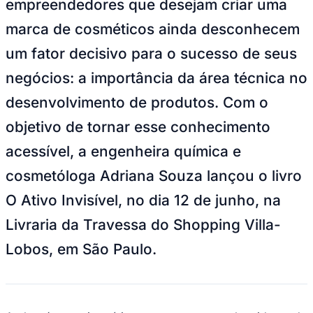
empreendedores que desejam criar uma
NBA
NFL
marca de cosméticos ainda desconhecem
Fórmula 1
UFC
um fator decisivo para o sucesso de seus
Tênis (ATP)
MLB
negócios: a importância da área técnica no
NHL
Atletismo
desenvolvimento de produtos. Com o
Vôlei
NBB
objetivo de tornar esse conhecimento
Competições de Futebol
acessível, a engenheira química e
Brasileirão Série A
cosmetóloga Adriana Souza lançou o livro
Brasileirão Série B
Paulistão
O Ativo Invisível, no dia 12 de junho, na
Copa do Brasil
Libertadores
Livraria da Travessa do Shopping Villa-
Sul-Americana
Copa América
Lobos, em São Paulo.
Champions League
Premier League
La Liga
Bundesliga
Mundial 2026