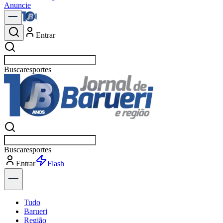
Anuncie
Entrar
Buscar
polític
Buscar
polític
Entrar
Explorar
Tudo
Barueri
Região