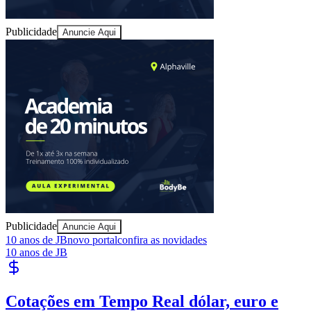
Publicidade
Anuncie Aqui
Bragantino
Publicidade
Anuncie Aqui
10 anos de JB
novo portal
confira as novidades
10 anos de JB
Publique Vagas
encontre talentos