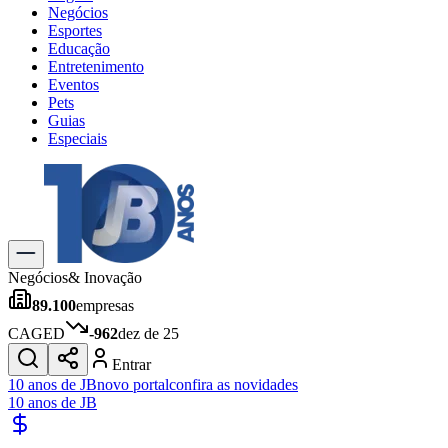
Negócios
Esportes
Educação
Entretenimento
Eventos
Pets
Guias
Especiais
Explore Tudo
Últimas Notícias
Previsão do Tempo
Trânsito e Rotas
Dia a Dia & Lazer
Negócios
& Inovação
Transportes
89.100
empresas
Gastronomia
Cinema & Shows
CAGED
-962
dez de 25
Jogos
Novo
Entrar
Para Sua Empresa
10 anos de JB
novo portal
confira as novidades
10 anos de JB
Anuncie no Portal
Cadastrar Empresa