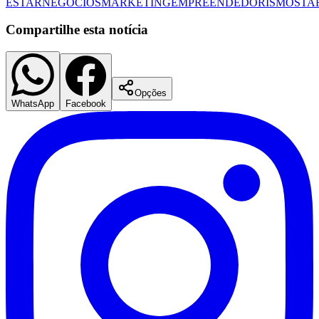
ESTAR
NEGÓCIOS
MARKETING
EMPREENDEDORISMO
STA
Compartilhe esta notícia
Opções
WhatsApp
Facebook
Santos