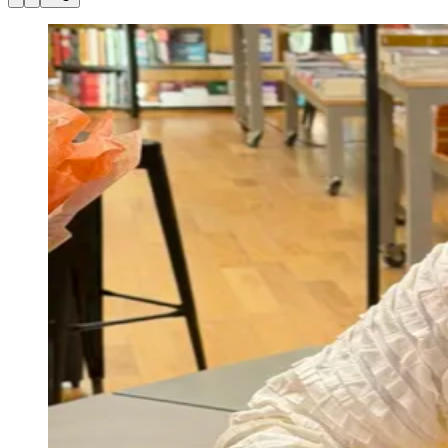
Julio
Jardim Líbano
Jardim Maria Cristina
Jardim Maria Helena
Jardim
Mutinga
Jardim Paraíso
Jardim Paulista
Jardim Reginalice
Jardim São
Luís
Jardim São Pedro
Jardim São Silvestre
Jardim Silveira
Jardim
Tupã
Jardim Tupanci
Mutinga
Nova Aldeinha
Osasco
Parque dos
Camargos
Parque Imperial
Parque Santa Luzia
Parque Viana
Pirapora
do Bom Jesus
Recanto Phrynéa
Santana de
Parnaíba
Silveira
Tamboré
Vale do Sol
Vila Barros
Vila Boa Vista
Vila
do Conde
Vila Engenho Novo
Vila Márcia
Vila Nossa Sra. da
Escada
Vila Porto
Votupoca
Para Sua Empresa
Anuncie no Portal
Guia de Empresas
Divulgar Vagas
Novo
Publicidade Legal
Negócios Regionais
Turismo
Segurança Regional
Hospitais Estaduais
Parques & Represas
Cidades da Região
Santana de Parnaíba
Osasco
Carapicuíba
Jandira
Itapevi
Cotia
Pirapora
do Bom Jesus
Araçariguama
Cajamar
Caieiras
Franco da