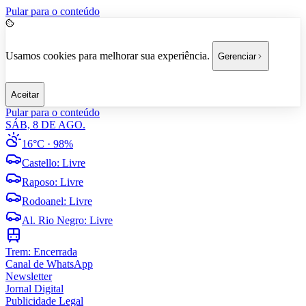
Pular para o conteúdo
Usamos cookies para melhorar sua experiência.
Gerenciar
Aceitar
Pular para o conteúdo
SÁB, 8 DE AGO.
16°C
· 98%
Castello
:
Livre
Raposo
:
Livre
Rodoanel
:
Livre
Al. Rio Negro
:
Livre
Trem:
Encerrada
Canal de WhatsApp
Newsletter
Jornal Digital
Publicidade Legal