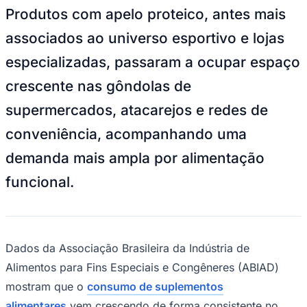
associados ao universo esportivo e lojas
especializadas, passaram a ocupar espaço
crescente nas gôndolas de
Juventude
supermercados, atacarejos e redes de
conveniência, acompanhando uma
demanda mais ampla por alimentação
funcional.
Dados da Associação Brasileira da Indústria de
Alimentos para Fins Especiais e Congêneres (ABIAD)
mostram que o
consumo de suplementos
alimentares
vem crescendo de forma consistente no
Brasil. Segundo levantamento da entidade, os