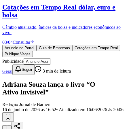
Divulgar Vagas
Novo
Cotações em Tempo Real
dólar, euro e
Publicidade Legal
bolsa
Política
Eleições
Esportes
Câmbio atualizado, índices da bolsa e indicadores econômicos ao
Saúde
vivo.
Segurança
03
/
04
Consultar
Cultura
Meio Ambiente
Anuncie no Portal
Guia de Empresas
Cotações em Tempo Real
Obras
Publique Vagas
Educação
Publicidade
Anuncie Aqui
Bairros de Barueri
Seguir
Geral
3
min de leitura
Selecione sua região
Para notícias da sua região
Adriana Souza lança o livro “O
Ativo Invisível”
Aldeia
Aldeia da Serra
Aldeia de Barueri
Alphaville
Bairro
Jubran
Belval
Bethaville
Boa
Redação Jornal de Barueri
Vista
Califórnia
Carapicuíba
Centro
Chácaras Marco
Cidades da
16 de junho de 2026 às 16:52
• Atualizado em
16/06/2026 às 20:06
Região
Cotia
Cruz Preta
Engenho Novo
Fazenda
Militar
Itapevi
Jandira
Jardim Audir
Jardim Belval
Jardim
Califórnia
Jardim dos Altos
Jardim dos Camargos
Jardim
Esperança
Jardim Graziela
Jardim Iracema
Jardim Itaquiti
Jardim