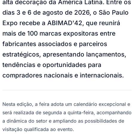
alta decoração da América Latina. Entre os
NBA
NFL
dias 3 e 6 de agosto de 2026, o São Paulo
Fórmula 1
UFC
Expo recebe a ABIMAD'42, que reunirá
Tênis (ATP)
MLB
mais de 100 marcas expositoras entre
NHL
Atletismo
fabricantes associados e parceiros
Vôlei
NBB
estratégicos, apresentando lançamentos,
Competições de Futebol
tendências e oportunidades para
Brasileirão Série A
compradores nacionais e internacionais.
Brasileirão Série B
Paulistão
Copa do Brasil
Libertadores
Sul-Americana
Copa América
Nesta edição, a feira adota um calendário excepcional e
Champions League
será realizada de segunda a quinta-feira, acompanhando
Premier League
La Liga
a dinâmica do setor e ampliando as possibilidades de
Bundesliga
visitação qualificada ao evento.
Mundial 2026