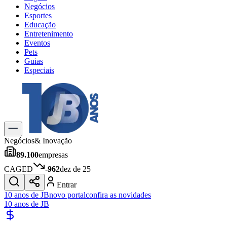
Negócios
Esportes
Educação
Entretenimento
Eventos
Pets
Guias
Especiais
Explore Tudo
Últimas Notícias
Previsão do Tempo
Trânsito e Rotas
Dia a Dia & Lazer
Negócios
& Inovação
Transportes
89.100
empresas
Gastronomia
Cinema & Shows
CAGED
-962
dez de 25
Jogos
Novo
Entrar
Para Sua Empresa
10 anos de JB
novo portal
confira as novidades
10 anos de JB
Anuncie no Portal
Cadastrar Empresa