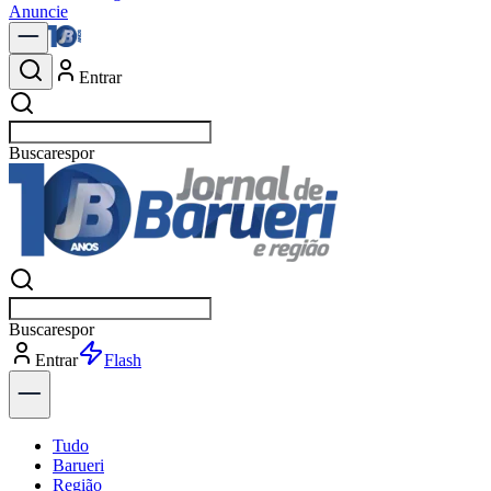
Anuncie
Entrar
Buscar
po
Buscar
po
Entrar
Explorar
Tudo
Barueri
Região