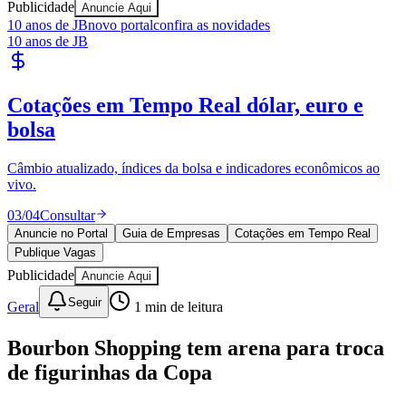
Publicidade
Sport
Anuncie Aqui
10 anos de JB
novo portal
confira as novidades
10 anos de JB
Publique Vagas
encontre talentos
Publique vagas e encontre os melhores profissionais da região.
04
/
04
Publicar
Anuncie no Portal
Guia de Empresas
Cotações em Tempo Real
Publique Vagas
Publicidade
Anuncie Aqui
Seguir
Geral
1
min de leitura
Bourbon Shopping tem arena para troca
de figurinhas da Copa
Redação Jornal de Barueri
25 de junho de 2026 às 14:02