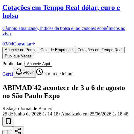
Divulgar Vagas
Novo
Cotações em Tempo Real
dólar, euro e
Publicidade Legal
bolsa
Política
Eleições
Esportes
Câmbio atualizado, índices da bolsa e indicadores econômicos ao
Saúde
vivo.
Segurança
03
/
04
Consultar
Cultura
Meio Ambiente
Anuncie no Portal
Guia de Empresas
Cotações em Tempo Real
Obras
Publique Vagas
Educação
Publicidade
Anuncie Aqui
Bairros de Barueri
Seguir
Geral
3
min de leitura
Selecione sua região
Para notícias da sua região
ABIMAD'42 acontece de 3 a 6 de agosto
no São Paulo Expo
Aldeia
Aldeia da Serra
Aldeia de Barueri
Alphaville
Bairro
Jubran
Belval
Bethaville
Boa
Redação Jornal de Barueri
Vista
Califórnia
Carapicuíba
Centro
Chácaras Marco
Cidades da
25 de junho de 2026 às 14:18
• Atualizado em
25/06/2026 às 18:48
Região
Cotia
Cruz Preta
Engenho Novo
Fazenda
Militar
Itapevi
Jandira
Jardim Audir
Jardim Belval
Jardim
Califórnia
Jardim dos Altos
Jardim dos Camargos
Jardim
Esperança
Jardim Graziela
Jardim Iracema
Jardim Itaquiti
Jardim