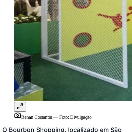
Ceará
Renan Costantin
—
Foto:
Divulgação
O Bourbon Shopping, localizado em São
Paulo, inaugurou a Super Arena Panini, um