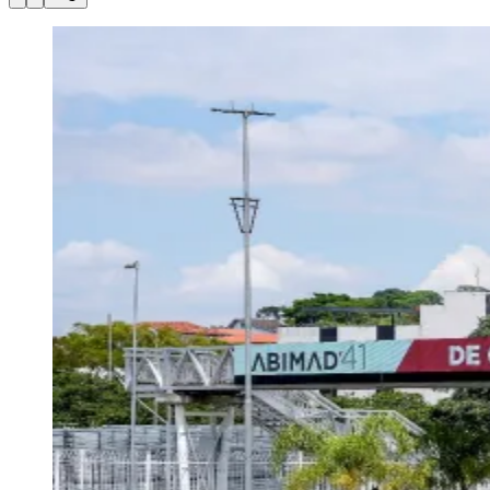
Julio
Jardim Líbano
Jardim Maria Cristina
Jardim Maria Helena
Jardim
Mutinga
Jardim Paraíso
Jardim Paulista
Jardim Reginalice
Jardim São
Luís
Jardim São Pedro
Jardim São Silvestre
Jardim Silveira
Jardim
Tupã
Jardim Tupanci
Mutinga
Nova Aldeinha
Osasco
Parque dos
Camargos
Parque Imperial
Parque Santa Luzia
Parque Viana
Pirapora
do Bom Jesus
Recanto Phrynéa
Santana de
Parnaíba
Silveira
Tamboré
Vale do Sol
Vila Barros
Vila Boa Vista
Vila
do Conde
Vila Engenho Novo
Vila Márcia
Vila Nossa Sra. da
Escada
Vila Porto
Votupoca
Para Sua Empresa
Anuncie no Portal
Guia de Empresas
Divulgar Vagas
Novo
Publicidade Legal
Negócios Regionais
Turismo
Segurança Regional
Hospitais Estaduais
Parques & Represas
Cidades da Região
Santana de Parnaíba
Osasco
Carapicuíba
Jandira
Itapevi
Cotia
Pirapora
do Bom Jesus
Araçariguama
Cajamar
Caieiras
Franco da