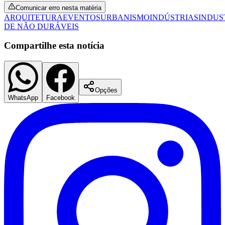
Comunicar erro nesta matéria
ARQUITETURA
EVENTOS
URBANISMO
INDÚSTRIAS
INDUS
DE NÃO DURÁVEIS
Compartilhe esta notícia
Opções
WhatsApp
Facebook
Flamengo