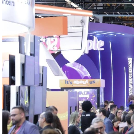
Atlético-MG