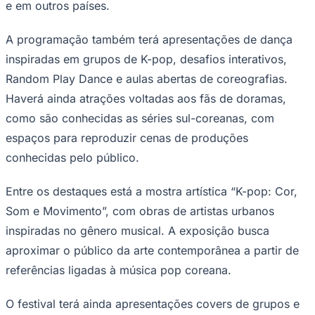
Sport
A programação também terá apresentações de dança
inspiradas em grupos de K-pop, desafios interativos,
Random Play Dance e aulas abertas de coreografias.
Haverá ainda atrações voltadas aos fãs de doramas,
como são conhecidas as séries sul-coreanas, com
espaços para reproduzir cenas de produções
conhecidas pelo público.
Entre os destaques está a mostra artística “K-pop: Cor,
Som e Movimento”, com obras de artistas urbanos
inspiradas no gênero musical. A exposição busca
aproximar o público da arte contemporânea a partir de
referências ligadas à música pop coreana.
O festival terá ainda apresentações covers de grupos e
artistas como BTS, Blackpink, Stray Kids, Katseye e PSY,
este último em homenagem interpretada por Boni Tao.