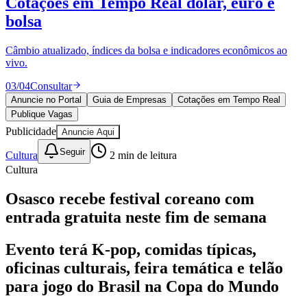
Publique Vagas
encontre talentos
Publique vagas e encontre os melhores profissionais da região.
04
/
04
Publicar
Anuncie no Portal
Guia de Empresas
Cotações em Tempo Real
Publique Vagas
Publicidade
Anuncie Aqui
Fortaleza
Seguir
Cultura
2
min de leitura
Cultura
Osasco recebe festival coreano com
entrada gratuita neste fim de semana
Evento terá K-pop, comidas típicas,
oficinas culturais, feira temática e telão
para jogo do Brasil na Copa do Mundo
Redação Jornal de Barueri
03 de julho de 2026 às 13:13