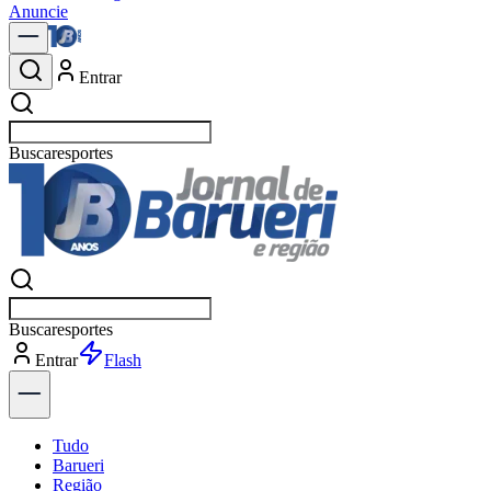
Anuncie
Entrar
Buscar
política
Buscar
política
Entrar
Explorar
Tudo
Barueri
Região