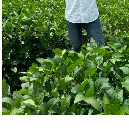
Atlético-MG