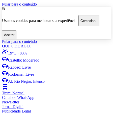
Pular para o conteúdo
Usamos cookies para melhorar sua experiência.
Gerenciar
Aceitar
Pular para o conteúdo
QUI, 6 DE AGO.
19°C
· 83%
Castello
:
Moderado
Raposo
:
Livre
Rodoanel
:
Livre
Al. Rio Negro
:
Intenso
Trem:
Normal
Canal de WhatsApp
Newsletter
Jornal Digital
Publicidade Legal