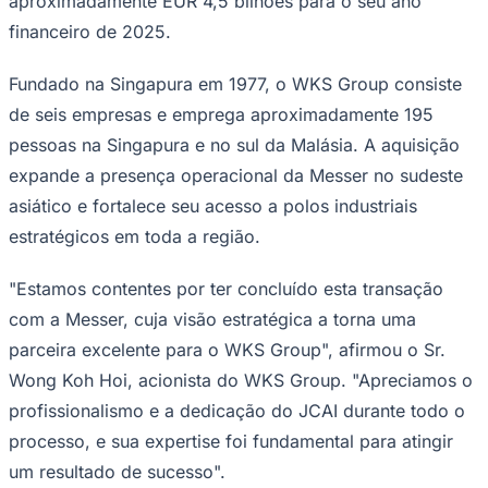
aproximadamente EUR 4,5 bilhões para o seu ano
Rocha
Francisco Morato
Taboão da Serra
Embu das Artes
São Roque
Para Sua Empresa
financeiro de 2025.
Anuncie Regional
Guia de Empresas
Fundado na Singapura em 1977, o WKS Group consiste
Vagas na Região
Novo
de seis empresas e emprega aproximadamente 195
Hub de Negócios
pessoas na Singapura e no sul da Malásia. A aquisição
Guia Comercial
expande a presença operacional da Messer no sudeste
Selo Verificado
Portal Educacional
asiático e fortalece seu acesso a polos industriais
Agenda de Vestibulares
Vagas de Emprego
estratégicos em toda a região.
Concursos
"Estamos contentes por ter concluído esta transação
Panorama Econômico
com a Messer, cuja visão estratégica a torna uma
Panorama Econômico
parceira excelente para o WKS Group", afirmou o Sr.
Para Sua Empresa
Wong Koh Hoi, acionista do WKS Group. "Apreciamos o
Anuncie no Portal
profissionalismo e a dedicação do JCAI durante todo o
Verificar Empresa
Novo
processo, e sua expertise foi fundamental para atingir
Anunciar Vagas
Novo
Publicidade Legal
um resultado de sucesso".