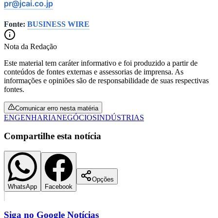
pr@jcai.co.jp
Fonte:
BUSINESS WIRE
Nota da Redação
Este material tem caráter informativo e foi produzido a partir de
conteúdos de fontes externas e assessorias de imprensa. As
informações e opiniões são de responsabilidade de suas respectivas
Palmeiras
fontes.
Comunicar erro nesta matéria
ENGENHARIA
NEGÓCIOS
INDÚSTRIAS
Compartilhe esta notícia
Opções
WhatsApp
Facebook
Siga no
Google Notícias