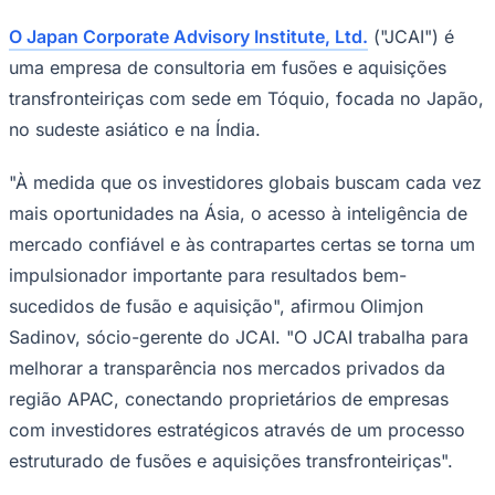
NBA
NFL
O Japan Corporate Advisory Institute, Ltd.
("JCAI") é
Fórmula 1
uma empresa de consultoria em fusões e aquisições
UFC
Tênis (ATP)
transfronteiriças com sede em Tóquio, focada no Japão,
MLB
no sudeste asiático e na Índia.
NHL
Atletismo
Vôlei
"À medida que os investidores globais buscam cada vez
NBB
mais oportunidades na Ásia, o acesso à inteligência de
Competições de Futebol
mercado confiável e às contrapartes certas se torna um
Brasileirão Série A
impulsionador importante para resultados bem-
Brasileirão Série B
Paulistão
sucedidos de fusão e aquisição", afirmou Olimjon
Copa do Brasil
Sadinov, sócio-gerente do JCAI. "O JCAI trabalha para
Libertadores
Sul-Americana
melhorar a transparência nos mercados privados da
Copa América
região APAC, conectando proprietários de empresas
Champions League
Premier League
com investidores estratégicos através de um processo
La Liga
estruturado de fusões e aquisições transfronteiriças".
Bundesliga
Mundial 2026