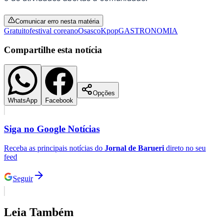
Gratuito
festival coreano
Osasco
Kpop
GASTRONOMIA
Compartilhe esta notícia
Opções
Ceará
WhatsApp
Facebook
Siga no
Google Notícias
Receba as principais notícias do
Jornal de Barueri
direto no seu
feed
Seguir
Leia Também
Ver mais