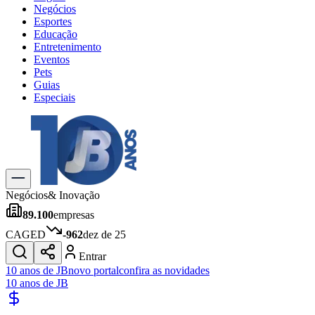
Negócios
Esportes
Educação
Entretenimento
Eventos
Pets
Guias
Especiais
Explore Tudo
Últimas Notícias
Previsão do Tempo
Trânsito e Rotas
Dia a Dia & Lazer
Negócios
& Inovação
Transportes
89.100
empresas
Gastronomia
Cinema & Shows
CAGED
-962
dez de 25
Jogos
Novo
Entrar
Para Sua Empresa
10 anos de JB
novo portal
confira as novidades
10 anos de JB
Anuncie no Portal
Cadastrar Empresa