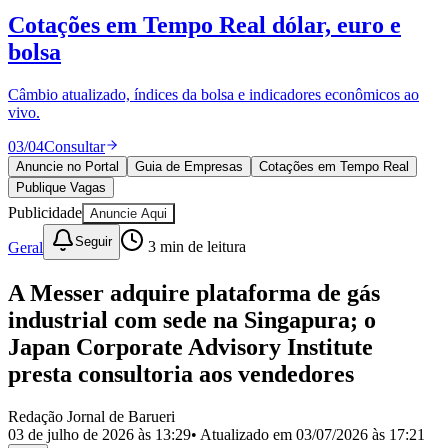
Divulgar Vagas
Novo
Cotações em Tempo Real
dólar, euro e
Publicidade Legal
bolsa
Política
Eleições
Esportes
Câmbio atualizado, índices da bolsa e indicadores econômicos ao
Saúde
vivo.
Segurança
03
/
04
Consultar
Cultura
Meio Ambiente
Anuncie no Portal
Guia de Empresas
Cotações em Tempo Real
Obras
Publique Vagas
Educação
Publicidade
Anuncie Aqui
Bairros de Barueri
Seguir
Geral
3
min de leitura
Selecione sua região
Para notícias da sua região
A Messer adquire plataforma de gás
industrial com sede na Singapura; o
Aldeia
Aldeia da Serra
Aldeia de Barueri
Alphaville
Bairro
Japan Corporate Advisory Institute
Jubran
Belval
Bethaville
Boa
Vista
Califórnia
Carapicuíba
Centro
Chácaras Marco
Cidades da
presta consultoria aos vendedores
Região
Cotia
Cruz Preta
Engenho Novo
Fazenda
Militar
Itapevi
Jandira
Jardim Audir
Jardim Belval
Jardim
Redação Jornal de Barueri
Califórnia
Jardim dos Altos
Jardim dos Camargos
Jardim
03 de julho de 2026 às 13:29
• Atualizado em
03/07/2026 às 17:21
Esperança
Jardim Graziela
Jardim Iracema
Jardim Itaquiti
Jardim