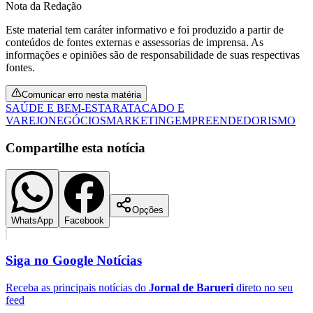
Nota da Redação
Este material tem caráter informativo e foi produzido a partir de
conteúdos de fontes externas e assessorias de imprensa. As
informações e opiniões são de responsabilidade de suas respectivas
fontes.
Comunicar erro nesta matéria
SAÚDE E BEM-ESTAR
ATACADO E
VAREJO
NEGÓCIOS
MARKETING
EMPREENDEDORISMO
Compartilhe esta notícia
Opções
WhatsApp
Facebook
Santos
Siga no
Google Notícias
Receba as principais notícias do
Jornal de Barueri
direto no seu
feed