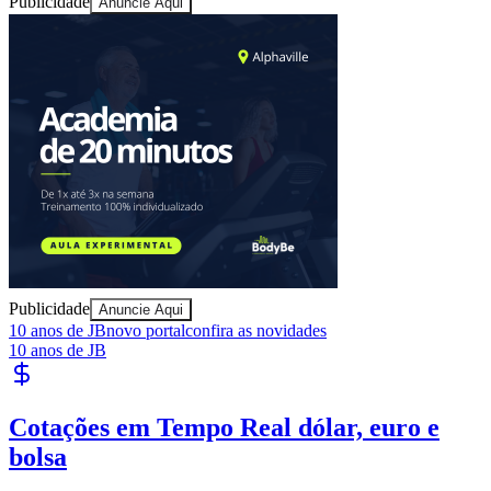
Publicidade
Anuncie Aqui
Athletico-PR
Publicidade
Anuncie Aqui
10 anos de JB
novo portal
confira as novidades
10 anos de JB
Publique Vagas
encontre talentos
Publique vagas e encontre os melhores profissionais da região.