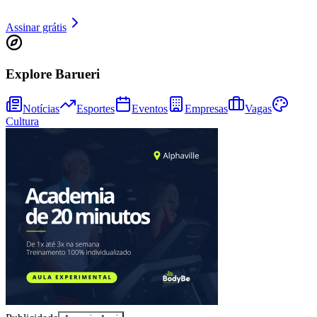
Assinar grátis
Explore Barueri
Notícias
Esportes
Eventos
Empresas
Vagas
Fortaleza
Cultura