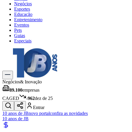
Negócios
Esportes
Educação
Entretenimento
Eventos
Pets
Guias
Especiais
Explore Tudo
Últimas Notícias
Previsão do Tempo
Trânsito e Rotas
Dia a Dia & Lazer
Negócios
& Inovação
Transportes
89.100
empresas
Gastronomia
Cinema & Shows
CAGED
-962
dez de 25
Jogos
Novo
Entrar
Para Sua Empresa
10 anos de JB
novo portal
confira as novidades
10 anos de JB
Anuncie no Portal
Cadastrar Empresa