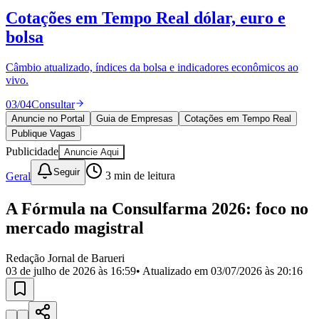
Divulgar Vagas
Novo
Cotações em Tempo Real
dólar, euro e
Publicidade Legal
bolsa
Política
Eleições
Esportes
Câmbio atualizado, índices da bolsa e indicadores econômicos ao
Saúde
vivo.
Segurança
03
/
04
Consultar
Cultura
Meio Ambiente
Anuncie no Portal
Guia de Empresas
Cotações em Tempo Real
Obras
Publique Vagas
Educação
Publicidade
Anuncie Aqui
Bairros de Barueri
Seguir
Geral
3
min de leitura
Selecione sua região
Para notícias da sua região
A Fórmula na Consulfarma 2026: foco no
mercado magistral
Aldeia
Aldeia da Serra
Aldeia de Barueri
Alphaville
Bairro
Jubran
Belval
Bethaville
Boa
Redação Jornal de Barueri
Vista
Califórnia
Carapicuíba
Centro
Chácaras Marco
Cidades da
03 de julho de 2026 às 16:59
• Atualizado em
03/07/2026 às 20:16
Região
Cotia
Cruz Preta
Engenho Novo
Fazenda
Militar
Itapevi
Jandira
Jardim Audir
Jardim Belval
Jardim
Califórnia
Jardim dos Altos
Jardim dos Camargos
Jardim
Esperança
Jardim Graziela
Jardim Iracema
Jardim Itaquiti
Jardim