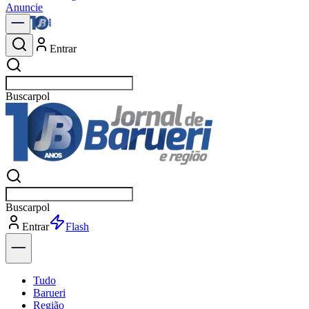
Anuncie
Entrar
Buscar
notíci
Buscar
notíci
Entrar
Explorar
Tudo
Barueri
Região