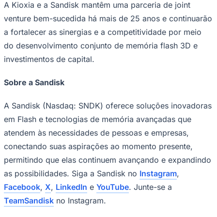
a fortalecer as sinergias e a competitividade por meio
do desenvolvimento conjunto de memória flash 3D e
investimentos de capital.
Sobre a Sandisk
A Sandisk (Nasdaq: SNDK) oferece soluções inovadoras
em Flash e tecnologias de memória avançadas que
atendem às necessidades de pessoas e empresas,
Goiás
conectando suas aspirações ao momento presente,
permitindo que elas continuem avançando e expandindo
as possibilidades. Siga a Sandisk no
Instagram
,
Facebook
,
X
,
LinkedIn
e
YouTube
. Junte-se a
TeamSandisk
no Instagram.
© Sandisk Corporation 2026 ou suas afiliadas. Todos os
direitos reservados. Sandisk e o logotipo da Sandisk são