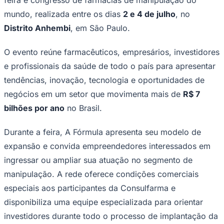
NBA
NFL
mundo, realizada entre os dias
2 e 4 de julho
, no
Fórmula 1
Distrito Anhembi
, em São Paulo.
UFC
Tênis (ATP)
MLB
O evento reúne farmacêuticos, empresários, investidores
NHL
e profissionais da saúde de todo o país para apresentar
Atletismo
Vôlei
tendências, inovação, tecnologia e oportunidades de
NBB
negócios em um setor que movimenta mais de
R$ 7
Competições de Futebol
bilhões por ano
no Brasil.
Brasileirão Série A
Brasileirão Série B
Durante a feira, A Fórmula apresenta seu modelo de
Paulistão
expansão e convida empreendedores interessados em
Copa do Brasil
Libertadores
ingressar ou ampliar sua atuação no segmento de
Sul-Americana
Copa América
manipulação. A rede oferece condições comerciais
Champions League
especiais aos participantes da Consulfarma e
Premier League
La Liga
disponibiliza uma equipe especializada para orientar
Bundesliga
investidores durante todo o processo de implantação da
Mundial 2026