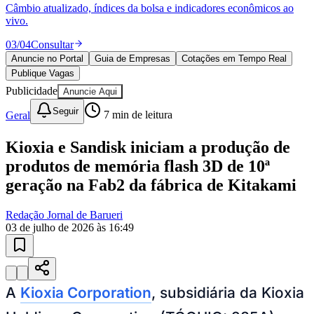
04
/
04
Publicar
Anuncie no Portal
Guia de Empresas
Cotações em Tempo Real
Publique Vagas
Publicidade
Anuncie Aqui
Seguir
Geral
7
min de leitura
Kioxia e Sandisk iniciam a produção de
produtos de memória flash 3D de 10ª
geração na Fab2 da fábrica de Kitakami
Redação Jornal de Barueri
03 de julho de 2026 às 16:49
Bragantino
A
Kioxia Corporation
, subsidiária da Kioxia
Holdings Corporation (TÓQUIO: 285A), e a
Sandisk Corporation (Nasdaq: SNDK)