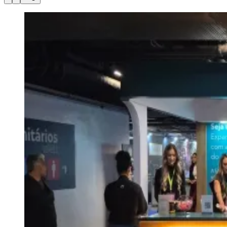
Julio
Jardim Líbano
Jardim Maria Cristina
Jardim Maria Helena
Jardim
Mutinga
Jardim Paraíso
Jardim Paulista
Jardim Reginalice
Jardim São
Luís
Jardim São Pedro
Jardim São Silvestre
Jardim Silveira
Jardim
Tupã
Jardim Tupanci
Mutinga
Nova Aldeinha
Osasco
Parque dos
Camargos
Parque Imperial
Parque Santa Luzia
Parque Viana
Pirapora
do Bom Jesus
Recanto Phrynéa
Santana de
Parnaíba
Silveira
Tamboré
Vale do Sol
Vila Barros
Vila Boa Vista
Vila
do Conde
Vila Engenho Novo
Vila Márcia
Vila Nossa Sra. da
Escada
Vila Porto
Votupoca
Para Sua Empresa
Anuncie no Portal
Guia de Empresas
Divulgar Vagas
Novo
Publicidade Legal
Negócios Regionais
Turismo
Segurança Regional
Hospitais Estaduais
Parques & Represas
Cidades da Região
Santana de Parnaíba
Osasco
Carapicuíba
Jandira
Itapevi
Cotia
Pirapora
do Bom Jesus
Araçariguama
Cajamar
Caieiras
Franco da