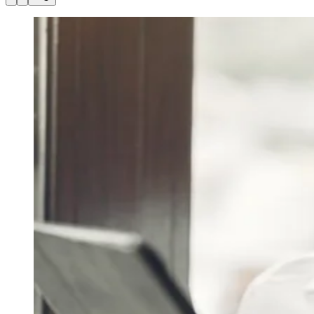
Julio
Jardim Líbano
Jardim Maria Cristina
Jardim Maria Helena
Jardim
Mutinga
Jardim Paraíso
Jardim Paulista
Jardim Reginalice
Jardim São
Luís
Jardim São Pedro
Jardim São Silvestre
Jardim Silveira
Jardim
Tupã
Jardim Tupanci
Mutinga
Nova Aldeinha
Osasco
Parque dos
Camargos
Parque Imperial
Parque Santa Luzia
Parque Viana
Pirapora
do Bom Jesus
Recanto Phrynéa
Santana de
Parnaíba
Silveira
Tamboré
Vale do Sol
Vila Barros
Vila Boa Vista
Vila
do Conde
Vila Engenho Novo
Vila Márcia
Vila Nossa Sra. da
Escada
Vila Porto
Votupoca
Para Sua Empresa
Anuncie no Portal
Guia de Empresas
Divulgar Vagas
Novo
Publicidade Legal
Negócios Regionais
Turismo
Segurança Regional
Hospitais Estaduais
Parques & Represas
Cidades da Região
Santana de Parnaíba
Osasco
Carapicuíba
Jandira
Itapevi
Cotia
Pirapora
do Bom Jesus
Araçariguama
Cajamar
Caieiras
Franco da