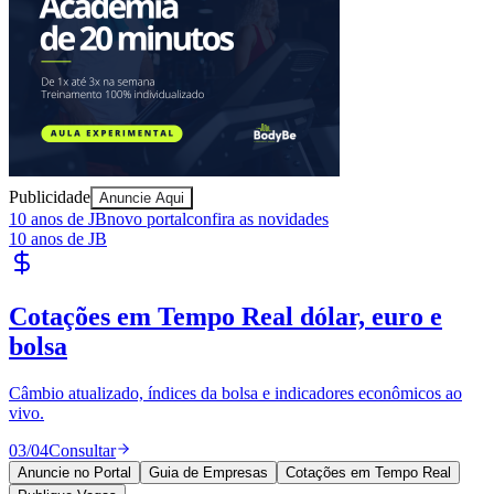
Publicidade
Anuncie Aqui
10 anos de JB
novo portal
confira as novidades
10 anos de JB
Athletico-PR
Publique Vagas
encontre talentos
Publique vagas e encontre os melhores profissionais da região.
04
/
04
Publicar
Anuncie no Portal
Guia de Empresas
Cotações em Tempo Real
Publique Vagas
Publicidade
Anuncie Aqui