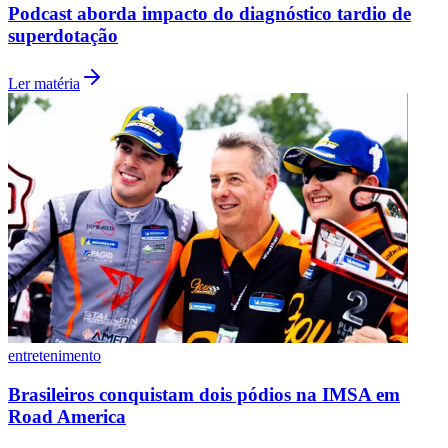
Ler matéria
Goiás
entretenimento
Brasileiros conquistam dois pódios na IMSA em
Road America
Ler matéria