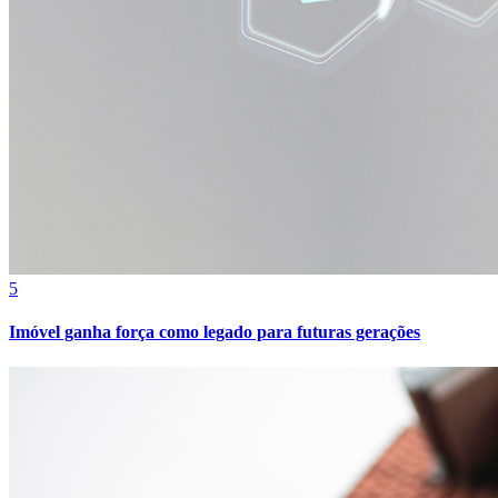
5
Imóvel ganha força como legado para futuras gerações
Atlético-MG