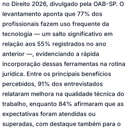
NBA
no Direito 2026, divulgado pela OAB-SP. O
NFL
Fórmula 1
levantamento aponta que 77% dos
UFC
profissionais fazem uso frequente da
Tênis (ATP)
MLB
tecnologia — um salto significativo em
NHL
Atletismo
relação aos 55% registrados no ano
Vôlei
NBB
anterior —, evidenciando a rápida
Competições de Futebol
incorporação dessas ferramentas na rotina
Brasileirão Série A
jurídica. Entre os principais benefícios
Brasileirão Série B
Paulistão
percebidos, 91% dos entrevistados
Copa do Brasil
Libertadores
relataram melhora na qualidade técnica do
Sul-Americana
Copa América
trabalho, enquanto 84% afirmaram que as
Champions League
Premier League
expectativas foram atendidas ou
La Liga
Bundesliga
superadas, com destaque também para o
Mundial 2026