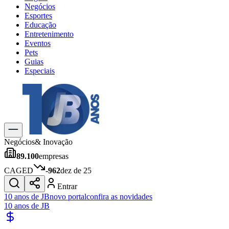
Negócios
Esportes
Educação
Entretenimento
Eventos
Pets
Guias
Especiais
Explore Tudo
Últimas Notícias
Previsão do Tempo
Trânsito e Rotas
Dia a Dia & Lazer
Negócios
& Inovação
Transportes
89.100
empresas
Gastronomia
Cinema & Shows
CAGED
-962
dez de 25
Jogos
Novo
Entrar
Para Sua Empresa
10 anos de JB
novo portal
confira as novidades
10 anos de JB
Anuncie no Portal
Cadastrar Empresa