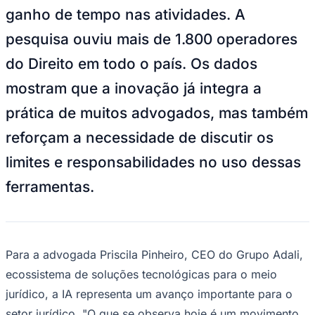
ganho de tempo nas atividades. A
Times - Ir direto
pesquisa ouviu mais de 1.800 operadores
do Direito em todo o país. Os dados
mostram que a inovação já integra a
prática de muitos advogados, mas também
reforçam a necessidade de discutir os
limites e responsabilidades no uso dessas
ferramentas.
Para a advogada Priscila Pinheiro, CEO do Grupo Adali,
ecossistema de soluções tecnológicas para o meio
jurídico, a IA representa um avanço importante para o
setor jurídico. "O que se observa hoje é um movimento