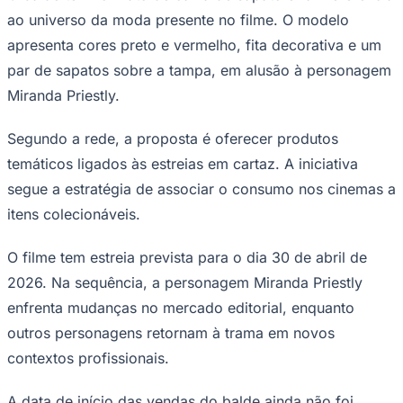
apresenta cores preto e vermelho, fita decorativa e um
Sport
par de sapatos sobre a tampa, em alusão à personagem
Miranda Priestly.
Segundo a rede, a proposta é oferecer produtos
temáticos ligados às estreias em cartaz. A iniciativa
segue a estratégia de associar o consumo nos cinemas a
itens colecionáveis.
O filme tem estreia prevista para o dia 30 de abril de
2026. Na sequência, a personagem Miranda Priestly
enfrenta mudanças no mercado editorial, enquanto
outros personagens retornam à trama em novos
contextos profissionais.
A data de início das vendas do balde ainda não foi
informada. De acordo com a empresa, clientes