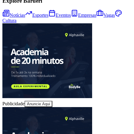
Explore Barueri
Notícias
Esportes
Eventos
Empresas
Vagas
Cultura
Fortaleza
Publicidade
Anuncie Aqui