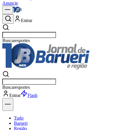
Anuncie
Entrar
Buscar
p
Buscar
p
Entrar
Explorar
Tudo
Barueri
Região