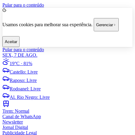
Pular para o conteúdo
Usamos cookies para melhorar sua experiência.
Gerenciar
Aceitar
Pular para o conteúdo
SEX, 7 DE AGO.
19°C
· 81%
Castello
:
Livre
Raposo
:
Livre
Rodoanel
:
Livre
Al. Rio Negro
:
Livre
Trem:
Normal
Canal de WhatsApp
Newsletter
Jornal Digital
Publicidade Legal