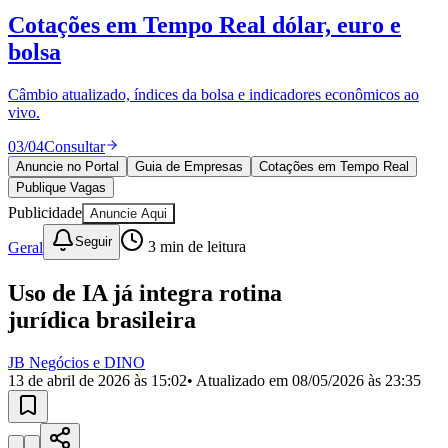
Divulgar Vagas
Novo
Cotações em Tempo Real
dólar, euro e
Publicidade Legal
bolsa
Política
Eleições
Esportes
Câmbio atualizado, índices da bolsa e indicadores econômicos ao
Saúde
vivo.
Segurança
03
/
04
Consultar
Cultura
Meio Ambiente
Anuncie no Portal
Guia de Empresas
Cotações em Tempo Real
Obras
Publique Vagas
Educação
Publicidade
Anuncie Aqui
Bairros de Barueri
Seguir
Geral
3
min de leitura
Selecione sua região
Para notícias da sua região
Uso de IA já integra rotina
jurídica brasileira
Aldeia
Aldeia da Serra
Aldeia de Barueri
Alphaville
Bairro
Jubran
Belval
Bethaville
Boa
JB Negócios e DINO
Vista
Califórnia
Carapicuíba
Centro
Chácaras Marco
Cidades da
13 de abril de 2026 às 15:02
• Atualizado em
08/05/2026 às 23:35
Região
Cotia
Cruz Preta
Engenho Novo
Fazenda
Militar
Itapevi
Jandira
Jardim Audir
Jardim Belval
Jardim
Califórnia
Jardim dos Altos
Jardim dos Camargos
Jardim
Esperança
Jardim Graziela
Jardim Iracema
Jardim Itaquiti
Jardim