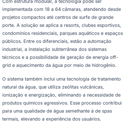
A tecnologia foi desenvolvida ao longo de mais de uma
década por uma reconhecida equipe multidisciplinar e
com ampla experiência em setores estratégicos. Durante
Corinthians
o processo, foram utilizadas ferramentas avançadas
como gêmeos digitais (Digital Twin), simulações de
dinâmica de fluidos (CFD) e protótipos físicos.
Segundo Ricardo Damian, diretor técnico e engenheiro
responsável da Waveseg, a solução tem como objetivo
atender à demanda por infraestruturas eficientes,
seguras e com menor impacto ambiental, possibilitando
a implantação de piscinas de surfe em diversos locais.
A empresa também disponibiliza serviços de suporte
técnico, manutenção e modelos de expansão modular. A
proposta é entregar uma solução escalável e adaptável,