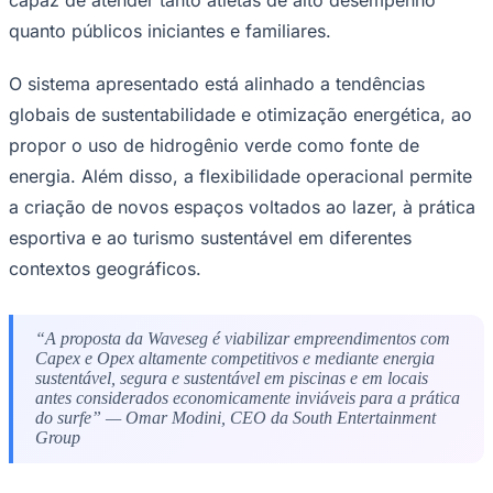
Nota da Redação
Este material tem caráter informativo e foi produzido a partir de
conteúdos de fontes externas e assessorias de imprensa. As
informações e opiniões são de responsabilidade de suas respectivas
fontes.
Comunicar erro nesta matéria
EMPREENDEDORISMO
ESPORTES
TECNOLOGIA
URBANIS
Compartilhe esta notícia
São Paulo
Opções
WhatsApp
Facebook