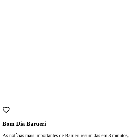
As notícias mais importantes de Barueri resumidas em 3 minutos,
todo dia de manhã no seu e-mail.
Assinar grátis
Explore Barueri
Notícias
Esportes
Eventos
Empresas
Vagas
Cultura
Bragantino