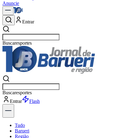
Anuncie
Entrar
Buscar
política
Buscar
política
Entrar
Explorar
Tudo
Barueri
Região