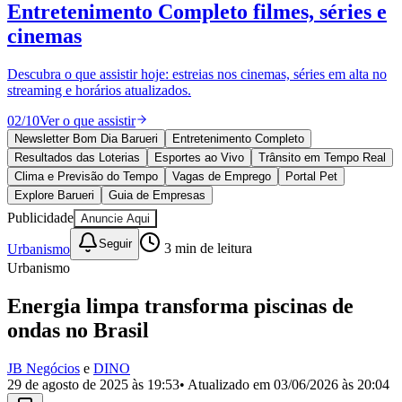
Julio
Jardim Líbano
Jardim Maria Cristina
Jardim Maria Helena
Jardim
Mutinga
Jardim Paraíso
Jardim Paulista
Jardim Reginalice
Jardim São
Luís
Jardim São Pedro
Jardim São Silvestre
Jardim Silveira
Jardim
Tupã
Jardim Tupanci
Mutinga
Nova Aldeinha
Osasco
Parque dos
Camargos
Parque Imperial
Parque Santa Luzia
Parque Viana
Pirapora
do Bom Jesus
Recanto Phrynéa
Santana de
Parnaíba
Silveira
Tamboré
Vale do Sol
Vila Barros
Vila Boa Vista
Vila
do Conde
Vila Engenho Novo
Vila Márcia
Vila Nossa Sra. da
Escada
Vila Porto
Votupoca
Para Sua Empresa
Anuncie no Portal
Guia de Empresas
Divulgar Vagas
Novo
Publicidade Legal
Negócios Regionais
Turismo
Segurança Regional
Hospitais Estaduais
Parques & Represas
Cidades da Região
Santana de Parnaíba
Osasco
Carapicuíba
Jandira
Itapevi
Cotia
Pirapora
do Bom Jesus
Araçariguama
Cajamar
Caieiras
Franco da