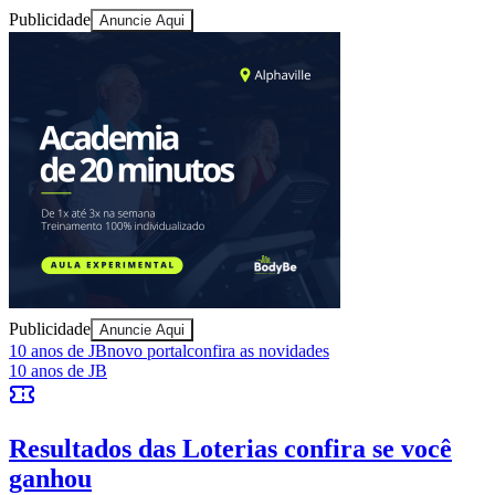
10 anos de JB
novo portal
confira as novidades
10 anos de JB
Esportes ao Vivo
placares e tabelas
atualizadas