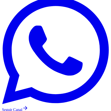
Seguir Canal
Leia Também
Ver mais
urbanismo
Mohawk Industries, Inc. convida-o a participar na
sua conferência telefónica sobre os resultados do
primeiro trimestre
Ler matéria
urbanismo
Resultados dos Relatórios da Mohawk Industries do
4º Trimestre de 2025
Ler matéria
urbanismo
Convite da Mohawk Industries, Inc. Para