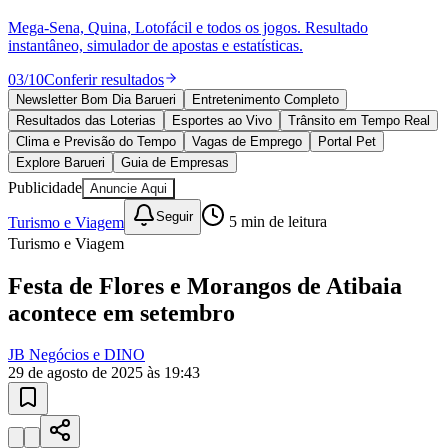
Sport
Paulistão, Brasileirão, Champions League e mais. Placar em tempo
real, classificação e notícias esportivas.
04
/
10
Acompanhar jogos
Newsletter Bom Dia Barueri
Entretenimento Completo
Resultados das Loterias
Esportes ao Vivo
Trânsito em Tempo Real
Clima e Previsão do Tempo
Vagas de Emprego
Portal Pet
Explore Barueri
Guia de Empresas
Publicidade
Anuncie Aqui
Seguir
Turismo e Viagem
5
min de leitura
Turismo e Viagem
Festa de Flores e Morangos de Atibaia
acontece em setembro
JB Negócios e DINO
29 de agosto de 2025 às 19:43