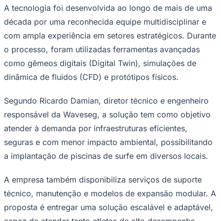
capaz de atender tanto atletas de alto desempenho
quanto públicos iniciantes e familiares.
O sistema apresentado está alinhado a tendências
globais de sustentabilidade e otimização energética, ao
propor o uso de hidrogênio verde como fonte de
Palmeiras
energia. Além disso, a flexibilidade operacional permite
a criação de novos espaços voltados ao lazer, à prática
esportiva e ao turismo sustentável em diferentes
contextos geográficos.
“A proposta da Waveseg é viabilizar empreendimentos com
Capex e Opex altamente competitivos e mediante energia
sustentável, segura e sustentável em piscinas e em locais
antes considerados economicamente inviáveis para a prática
do surfe” — Omar Modini, CEO da South Entertainment
Group