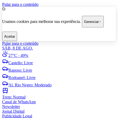
Pular para o conteúdo
Usamos cookies para melhorar sua experiência.
Gerenciar
Aceitar
Pular para o conteúdo
SÁB, 8 DE AGO.
27°C
· 49%
Castello
:
Livre
Raposo
:
Livre
Rodoanel
:
Livre
Al. Rio Negro
:
Moderado
Trem:
Normal
Canal de WhatsApp
Newsletter
Jornal Digital
Publicidade Legal