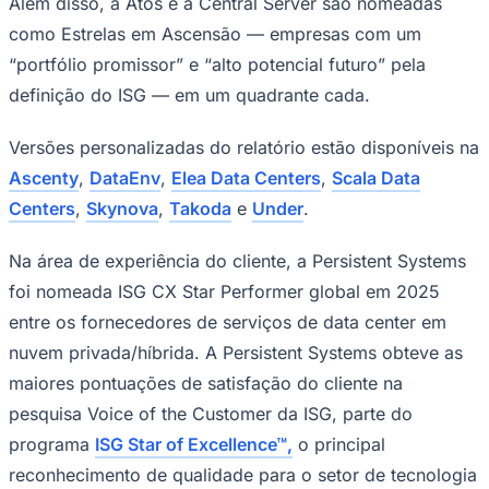
Além disso, a Atos e a Central Server são nomeadas
como Estrelas em Ascensão — empresas com um
“portfólio promissor” e “alto potencial futuro” pela
definição do ISG — em um quadrante cada.
Versões personalizadas do relatório estão disponíveis na
Ascenty
,
DataEnv
,
Elea Data Centers
,
Scala Data
Centers
,
Skynova
,
Takoda
e
Under
.
Na área de experiência do cliente, a Persistent Systems
foi nomeada ISG CX Star Performer global em 2025
entre os fornecedores de serviços de data center em
Santos
nuvem privada/híbrida. A Persistent Systems obteve as
maiores pontuações de satisfação do cliente na
pesquisa Voice of the Customer da ISG, parte do
programa
ISG Star of Excellence™,
o principal
reconhecimento de qualidade para o setor de tecnologia