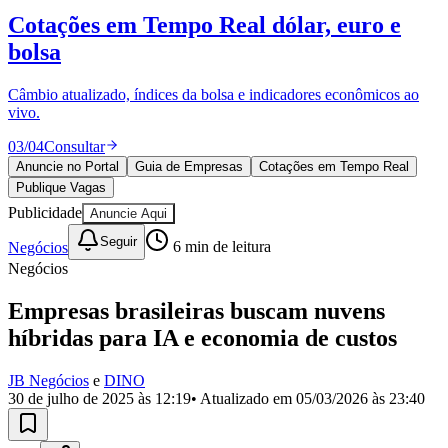
Divulgar Vagas
Novo
Cotações em Tempo Real
dólar, euro e
Publicidade Legal
bolsa
Política
Eleições
Esportes
Câmbio atualizado, índices da bolsa e indicadores econômicos ao
Saúde
vivo.
Segurança
03
/
04
Consultar
Cultura
Meio Ambiente
Anuncie no Portal
Guia de Empresas
Cotações em Tempo Real
Obras
Publique Vagas
Educação
Publicidade
Anuncie Aqui
Bairros de Barueri
Seguir
Negócios
6
min de leitura
Negócios
Selecione sua região
Para notícias da sua região
Empresas brasileiras buscam nuvens
Aldeia
Aldeia da Serra
Aldeia de Barueri
Alphaville
Bairro
híbridas para IA e economia de custos
Jubran
Belval
Bethaville
Boa
Vista
Califórnia
Carapicuíba
Centro
Chácaras Marco
Cidades da
JB Negócios
e
DINO
Região
Cotia
Cruz Preta
Engenho Novo
Fazenda
30 de julho de 2025 às 12:19
• Atualizado em
05/03/2026 às 23:40
Militar
Itapevi
Jandira
Jardim Audir
Jardim Belval
Jardim
Califórnia
Jardim dos Altos
Jardim dos Camargos
Jardim
Esperança
Jardim Graziela
Jardim Iracema
Jardim Itaquiti
Jardim