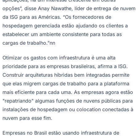
NBA
opções”, disse Anay Nawathe, líder de entrega de nuvem
NFL
Fórmula 1
da ISG para as Américas. “Os fornecedores de
UFC
Tênis (ATP)
hospedagem gerenciada estão ajudando os clientes a
MLB
estabelecer um ambiente consistente para todas as
NHL
Atletismo
cargas de trabalho.”nn
Vôlei
NBB
Otimizar os gastos com infraestrutura é uma alta
Competições de Futebol
prioridade para as empresas brasileiras, afirma a ISG.
Brasileirão Série A
Construir arquiteturas híbridas bem integradas permite
Brasileirão Série B
que elas migrem cargas de trabalho para a plataforma
Paulistão
Copa do Brasil
mais eficiente para cada uma. As empresas agora estão
Libertadores
"repatriando" algumas funções de nuvens públicas para
Sul-Americana
Copa América
instalações de hospedagem ou colocation conectadas à
Champions League
nuvem para esse fim.
Premier League
La Liga
Bundesliga
Empresas no Brasil estão usando infraestrutura de
Mundial 2026