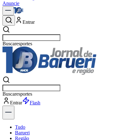
Anuncie
Entrar
Buscar
política
Buscar
política
Entrar
Explorar
Tudo
Barueri
Região