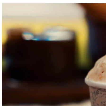
Atlético-MG