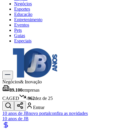
Negócios
Esportes
Educação
Entretenimento
Eventos
Pets
Guias
Especiais
Explore Tudo
Últimas Notícias
Previsão do Tempo
Trânsito e Rotas
Dia a Dia & Lazer
Negócios
& Inovação
Transportes
89.100
empresas
Gastronomia
Cinema & Shows
CAGED
-962
dez de 25
Jogos
Novo
Entrar
Para Sua Empresa
10 anos de JB
novo portal
confira as novidades
10 anos de JB
Anuncie no Portal
Cadastrar Empresa