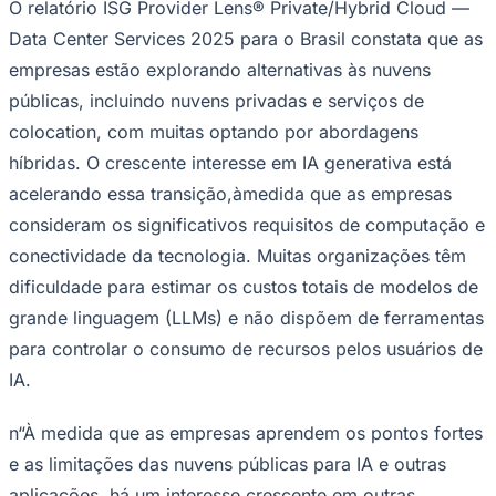
Rocha
Francisco Morato
Taboão da Serra
Embu das Artes
São Roque
O relatório ISG Provider Lens® Private/Hybrid Cloud —
Para Sua Empresa
Data Center Services 2025 para o Brasil constata que as
Anuncie Regional
empresas estão explorando alternativas às nuvens
Guia de Empresas
públicas, incluindo nuvens privadas e serviços de
Vagas na Região
Novo
colocation, com muitas optando por abordagens
Hub de Negócios
Guia Comercial
híbridas. O crescente interesse em IA generativa está
Selo Verificado
acelerando essa transição,àmedida que as empresas
Portal Educacional
Agenda de Vestibulares
consideram os significativos requisitos de computação e
Vagas de Emprego
conectividade da tecnologia. Muitas organizações têm
Concursos
dificuldade para estimar os custos totais de modelos de
Panorama Econômico
grande linguagem (LLMs) e não dispõem de ferramentas
Panorama Econômico
para controlar o consumo de recursos pelos usuários de
Para Sua Empresa
IA.
Anuncie no Portal
Verificar Empresa
Novo
n“À medida que as empresas aprendem os pontos fortes
Anunciar Vagas
Novo
e as limitações das nuvens públicas para IA e outras
Publicidade Legal
aplicações, há um interesse crescente em outras