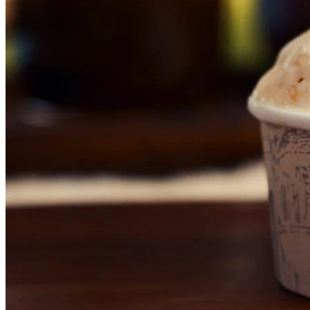
Atlético-MG