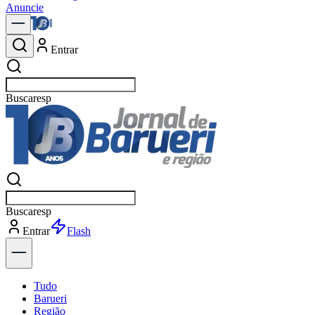
Anuncie
Entrar
Buscar
polí
Buscar
polí
Entrar
Explorar
Tudo
Barueri
Região