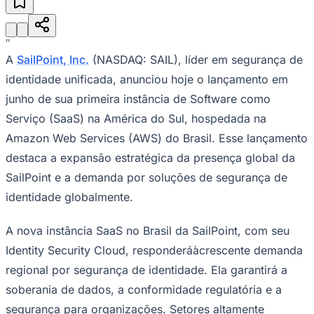
Julio
Jardim Líbano
Jardim Maria Cristina
Jardim Maria Helena
Jardim
Mutinga
Jardim Paraíso
Jardim Paulista
Jardim Reginalice
Jardim São
Luís
Jardim São Pedro
Jardim São Silvestre
Jardim Silveira
Jardim
Tupã
Jardim Tupanci
Mutinga
Nova Aldeinha
Osasco
Parque dos
"
Camargos
Parque Imperial
Parque Santa Luzia
Parque Viana
Pirapora
A
SailPoint, Inc.
(NASDAQ: SAIL), líder em segurança de
do Bom Jesus
Recanto Phrynéa
Santana de
identidade unificada, anunciou hoje o lançamento em
Parnaíba
Silveira
Tamboré
Vale do Sol
Vila Barros
Vila Boa Vista
Vila
do Conde
Vila Engenho Novo
Vila Márcia
Vila Nossa Sra. da
junho de sua primeira instância de Software como
Escada
Vila Porto
Votupoca
Serviço (SaaS) na América do Sul, hospedada na
Para Sua Empresa
Amazon Web Services (AWS) do Brasil. Esse lançamento
Anuncie no Portal
Guia de Empresas
destaca a expansão estratégica da presença global da
Divulgar Vagas
Novo
SailPoint e a demanda por soluções de segurança de
Publicidade Legal
identidade globalmente.
Negócios Regionais
Turismo
Segurança Regional
A nova instância SaaS no Brasil da SailPoint, com seu
Hospitais Estaduais
Identity Security Cloud, responderáàcrescente demanda
Parques & Represas
regional por segurança de identidade. Ela garantirá a
Cidades da Região
soberania de dados, a conformidade regulatória e a
Santana de Parnaíba
Osasco
Carapicuíba
Jandira
Itapevi
Cotia
Pirapora
do Bom Jesus
Araçariguama
Cajamar
Caieiras
Franco da
segurança para organizações. Setores altamente