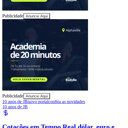
Publicidade
Anuncie Aqui
Ceará
Publicidade
Anuncie Aqui
10 anos de JB
novo portal
confira as novidades
10 anos de JB
Cotações em Tempo Real
dólar, euro e