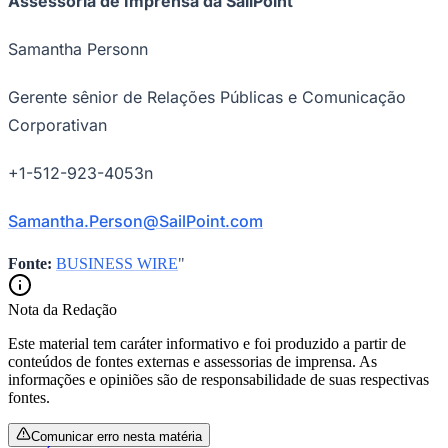
Assessoria de Imprensa da SailPoint
Samantha Personn
Gerente sênior de Relações Públicas e Comunicação
Corporativan
Palmeiras
+1-512-923-4053n
Samantha.Person@SailPoint.com
Fonte:
BUSINESS WIRE
"
Nota da Redação
Este material tem caráter informativo e foi produzido a partir de
conteúdos de fontes externas e assessorias de imprensa. As
informações e opiniões são de responsabilidade de suas respectivas
fontes.
Comunicar erro nesta matéria