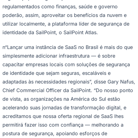
Rocha
Francisco Morato
Taboão da Serra
Embu das Artes
São Roque
regulamentados como finanças, saúde e governo
Para Sua Empresa
poderão, assim, aproveitar os benefícios da nuvem e
Anuncie Regional
Guia de Empresas
utilizar localmente, a plataforma líder de segurança de
Vagas na Região
Novo
identidade da SailPoint, o SailPoint Atlas.
Hub de Negócios
Guia Comercial
n“Lançar uma instância de SaaS no Brasil é mais do que
Selo Verificado
Portal Educacional
simplesmente adicionar infraestrutura — é sobre
Agenda de Vestibulares
capacitar empresas locais com soluções de segurança
Vagas de Emprego
Concursos
de identidade que sejam seguras, escaláveis e
adaptadas às necessidades regionais”, disse Gary Nafus,
Panorama Econômico
Chief Commercial Officer da SailPoint. “Do nosso ponto
Panorama Econômico
de vista, as organizações na América do Sul estão
Para Sua Empresa
acelerando suas jornadas de transformação digital, e
Anuncie no Portal
acreditamos que nossa oferta regional de SaaS lhes
Verificar Empresa
Novo
permitirá fazer isso com confiança — melhorando a
Anunciar Vagas
Novo
Publicidade Legal
postura de segurança, apoiando esforços de