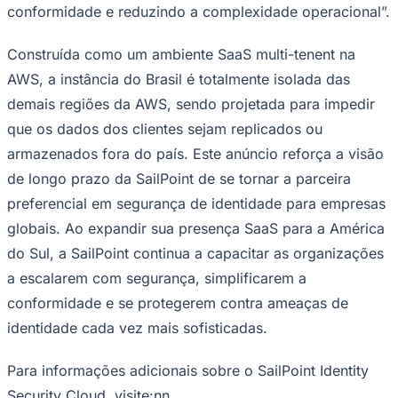
NBA
conformidade e reduzindo a complexidade operacional”.
NFL
Fórmula 1
Construída como um ambiente SaaS multi-tenent na
UFC
Tênis (ATP)
AWS, a instância do Brasil é totalmente isolada das
MLB
demais regiões da AWS, sendo projetada para impedir
NHL
Atletismo
que os dados dos clientes sejam replicados ou
Vôlei
NBB
armazenados fora do país. Este anúncio reforça a visão
de longo prazo da SailPoint de se tornar a parceira
Competições de Futebol
preferencial em segurança de identidade para empresas
Brasileirão Série A
globais. Ao expandir sua presença SaaS para a América
Brasileirão Série B
Paulistão
do Sul, a SailPoint continua a capacitar as organizações
Copa do Brasil
Libertadores
a escalarem com segurança, simplificarem a
Sul-Americana
conformidade e se protegerem contra ameaças de
Copa América
Champions League
identidade cada vez mais sofisticadas.
Premier League
La Liga
Para informações adicionais sobre o SailPoint Identity
Bundesliga
Mundial 2026
Security Cloud, visite:nn