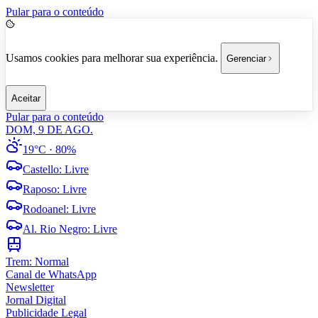
Pular para o conteúdo
Usamos cookies para melhorar sua experiência.
Gerenciar
Aceitar
Pular para o conteúdo
DOM, 9 DE AGO.
19°C
· 80%
Castello
:
Livre
Raposo
:
Livre
Rodoanel
:
Livre
Al. Rio Negro
:
Livre
Trem:
Normal
Canal de WhatsApp
Newsletter
Jornal Digital
Publicidade Legal