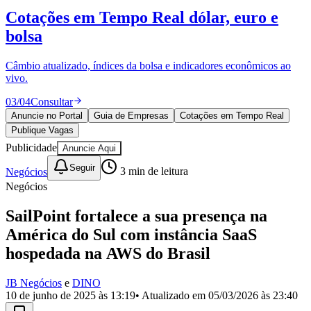
Divulgar Vagas
Novo
Cotações em Tempo Real
dólar, euro e
Publicidade Legal
bolsa
Política
Eleições
Esportes
Câmbio atualizado, índices da bolsa e indicadores econômicos ao
Saúde
vivo.
Segurança
03
/
04
Consultar
Cultura
Meio Ambiente
Anuncie no Portal
Guia de Empresas
Cotações em Tempo Real
Obras
Publique Vagas
Educação
Publicidade
Anuncie Aqui
Bairros de Barueri
Seguir
Negócios
3
min de leitura
Negócios
Selecione sua região
Para notícias da sua região
SailPoint fortalece a sua presença na
Aldeia
Aldeia da Serra
Aldeia de Barueri
Alphaville
Bairro
América do Sul com instância SaaS
Jubran
Belval
Bethaville
Boa
hospedada na AWS do Brasil
Vista
Califórnia
Carapicuíba
Centro
Chácaras Marco
Cidades da
Região
Cotia
Cruz Preta
Engenho Novo
Fazenda
Militar
Itapevi
Jandira
Jardim Audir
Jardim Belval
Jardim
JB Negócios
e
DINO
Califórnia
Jardim dos Altos
Jardim dos Camargos
Jardim
10 de junho de 2025 às 13:19
• Atualizado em
05/03/2026 às 23:40
Esperança
Jardim Graziela
Jardim Iracema
Jardim Itaquiti
Jardim