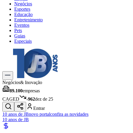
Negócios
Esportes
Educação
Entretenimento
Eventos
Pets
Guias
Especiais
Explore Tudo
Últimas Notícias
Previsão do Tempo
Trânsito e Rotas
Dia a Dia & Lazer
Negócios
& Inovação
Transportes
89.100
empresas
Gastronomia
Cinema & Shows
CAGED
-962
dez de 25
Jogos
Novo
Entrar
Para Sua Empresa
10 anos de JB
novo portal
confira as novidades
10 anos de JB
Anuncie no Portal
Cadastrar Empresa