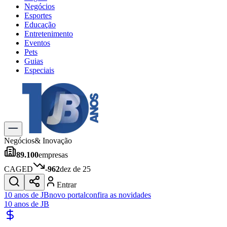
Negócios
Esportes
Educação
Entretenimento
Eventos
Pets
Guias
Especiais
Explore Tudo
Últimas Notícias
Previsão do Tempo
Trânsito e Rotas
Dia a Dia & Lazer
Negócios
& Inovação
Transportes
89.100
empresas
Gastronomia
Cinema & Shows
CAGED
-962
dez de 25
Jogos
Novo
Entrar
Para Sua Empresa
10 anos de JB
novo portal
confira as novidades
10 anos de JB
Anuncie no Portal
Cadastrar Empresa