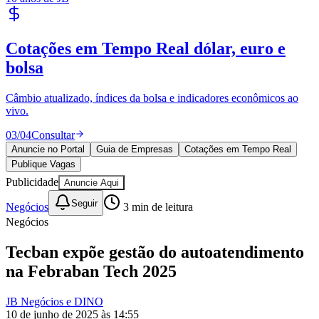
Publique Vagas
encontre talentos
Publique vagas e encontre os melhores profissionais da região.
04
/
04
Publicar
Anuncie no Portal
Guia de Empresas
Cotações em Tempo Real
Publique Vagas
Publicidade
Anuncie Aqui
Seguir
Negócios
3
min de leitura
Negócios
Tecban expõe gestão do autoatendimento
na Febraban Tech 2025
JB Negócios e DINO
Vitória
10 de junho de 2025 às 14:55