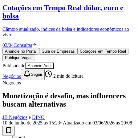
Divulgar Vagas
Novo
Cotações em Tempo Real
dólar, euro e
Publicidade Legal
bolsa
Política
Eleições
Esportes
Câmbio atualizado, índices da bolsa e indicadores econômicos ao
Saúde
vivo.
Segurança
03
/
04
Consultar
Cultura
Meio Ambiente
Anuncie no Portal
Guia de Empresas
Cotações em Tempo Real
Obras
Publique Vagas
Educação
Publicidade
Anuncie Aqui
Bairros de Barueri
Seguir
Negócios
2
min de leitura
Negócios
Selecione sua região
Para notícias da sua região
Monetização é desafio, mas influencers
Aldeia
Aldeia da Serra
Aldeia de Barueri
Alphaville
Bairro
buscam alternativas
Jubran
Belval
Bethaville
Boa
Vista
Califórnia
Carapicuíba
Centro
Chácaras Marco
Cidades da
JB Negócios
e
DINO
Região
Cotia
Cruz Preta
Engenho Novo
Fazenda
10 de junho de 2025 às 15:23
• Atualizado em
03/06/2026 às 20:08
Militar
Itapevi
Jandira
Jardim Audir
Jardim Belval
Jardim
Califórnia
Jardim dos Altos
Jardim dos Camargos
Jardim
Esperança
Jardim Graziela
Jardim Iracema
Jardim Itaquiti
Jardim