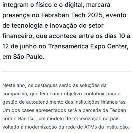
presença no Febraban Tech 2025, evento
de tecnologia e inovação do setor
financeiro, que acontece entre os dias 10 a
Juventude
12 de junho no Transamérica Expo Center,
em São Paulo.
Neste ano, os destaques serão as soluções da
companhia, que têm como objetivo contribuir para a
gestão de autoatendimento das instituições financeiras.
Um dos cases apresentados será a parceria da Tecban
com o Banrisul, um modelo de terceirização no país
voltado à modernização da rede de ATMs da instituição.
O acordo prevê a instalação de novos equipamentos
recicladores (caixas eletrônicos que recebem depósitos