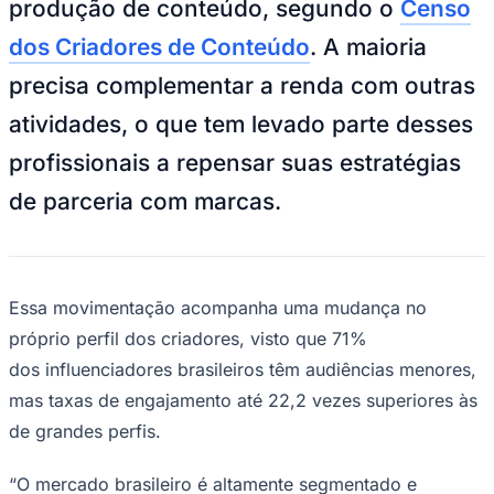
produção de conteúdo, segundo o
Censo
NBA
NFL
dos Criadores de Conteúdo
. A maioria
Fórmula 1
UFC
precisa complementar a renda com outras
Tênis (ATP)
MLB
atividades, o que tem levado parte desses
NHL
Atletismo
profissionais a repensar suas estratégias
Vôlei
NBB
de parceria com marcas.
Competições de Futebol
Brasileirão Série A
Brasileirão Série B
Paulistão
Essa movimentação acompanha uma mudança no
Copa do Brasil
próprio perfil dos criadores, visto que 71%
Libertadores
Sul-Americana
dos influenciadores brasileiros têm audiências menores,
Copa América
mas taxas de engajamento até 22,2 vezes superiores às
Champions League
Premier League
de grandes perfis.
La Liga
Bundesliga
Mundial 2026
“O mercado brasileiro é altamente segmentado e