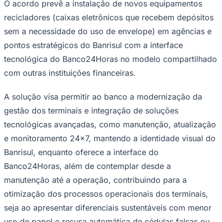
sem a necessidade do uso de envelope) em agências e
pontos estratégicos do Banrisul com a interface
tecnológica do Banco24Horas no modelo compartilhado
com outras instituições financeiras.
A solução visa permitir ao banco a modernização da
Ceará
gestão dos terminais e integração de soluções
tecnológicas avançadas, como manutenção, atualização
e monitoramento 24x7, mantendo a identidade visual do
Banrisul, enquanto oferece a interface do
Banco24Horas, além de contemplar desde a
manutenção até a operação, contribuindo para a
otimização dos processos operacionais dos terminais,
seja ao apresentar diferenciais sustentáveis com menor
uso de papel e recusa automática de cédulas falsas ou
danificadas, seja na redução de custos com