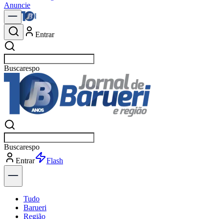
Anuncie
Entrar
Buscar
n
Buscar
n
Entrar
Explorar
Tudo
Barueri
Região