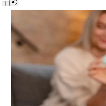
Julio
Jardim Líbano
Jardim Maria Cristina
Jardim Maria Helena
Jardim
Mutinga
Jardim Paraíso
Jardim Paulista
Jardim Reginalice
Jardim São
Luís
Jardim São Pedro
Jardim São Silvestre
Jardim Silveira
Jardim
Tupã
Jardim Tupanci
Mutinga
Nova Aldeinha
Osasco
Parque dos
Camargos
Parque Imperial
Parque Santa Luzia
Parque Viana
Pirapora
do Bom Jesus
Recanto Phrynéa
Santana de
Parnaíba
Silveira
Tamboré
Vale do Sol
Vila Barros
Vila Boa Vista
Vila
do Conde
Vila Engenho Novo
Vila Márcia
Vila Nossa Sra. da
Escada
Vila Porto
Votupoca
Para Sua Empresa
Anuncie no Portal
Guia de Empresas
Divulgar Vagas
Novo
Publicidade Legal
Negócios Regionais
Turismo
Segurança Regional
Hospitais Estaduais
Parques & Represas
Cidades da Região
Santana de Parnaíba
Osasco
Carapicuíba
Jandira
Itapevi
Cotia
Pirapora
do Bom Jesus
Araçariguama
Cajamar
Caieiras
Franco da