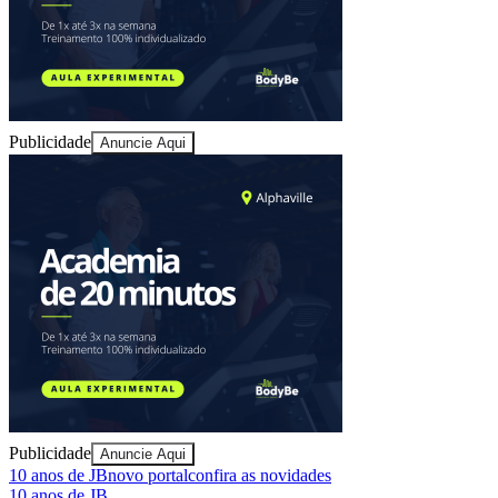
Publicidade
Anuncie Aqui
Bragantino
Publicidade
Anuncie Aqui
10 anos de JB
novo portal
confira as novidades
10 anos de JB