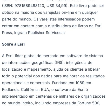
no mundo inteiro, incluindo empresas da Fortune 500,
agências governamentais, instituições sem fins lucrativos
e universidades. A Esri possui escritórios regionais,
distribuidores internacionais e parceiros que fornecem
suporte local em mais de 100 países em seis
continentes. Com seu compromisso pioneiro com a
tecnologia e a análise geoespaciais, a Esri desenvolve
as soluções mais inovadoras que utilizam uma
abordagem geográfica para resolver alguns dos
problemas mais complexos do mundo, colocando-os no
contexto crucial da localização. Visite-nos em
esri.com
.n
Copyright © 2025 Esri. Todos os direitos reservados.
Esri, o logotipo do globo Esri, ArcGIS, The Science of
Where, esri.com e @esri.com são marcas comerciais,