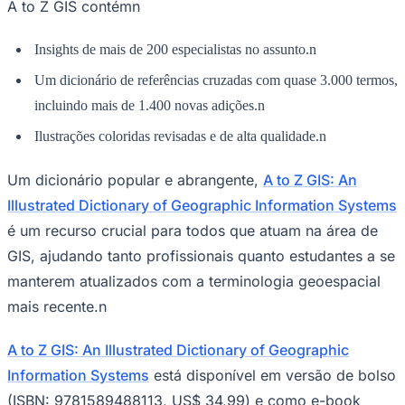
Information Systems
está disponível em versão de bolso
(ISBN: 9781589488113, US$ 34,99) e como e-book
(ISBN: 9781589488120, US$ 34,99). Este livro pode ser
obtido na maioria dos varejistas on-line em qualquer
parte do mundo. Os varejistas interessados ​​podem
entrar em contato com a distribuidora de livros da Esri
Press, Ingram Publisher Services.n
Sobre a Esri
A Esri, líder global de mercado em software de sistema
de informações geográficas (GIS), inteligência de
localização e mapeamento, ajuda os clientes a liberar
todo o potencial dos dados para melhorar os resultados
operacionais e comerciais. Fundada em 1969 em
Redlands, Califórnia, EUA, o software da Esri é
implementado em centenas de milhares de organizações