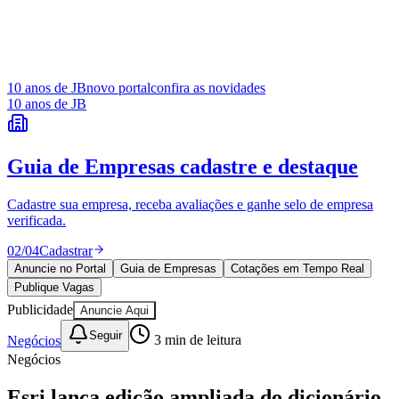
Esri lança edição ampliada do dicionário
GIS mais abrangente do mundo
JB Negócios
e
DINO
03 de abril de 2025 às 17:24
• Atualizado em
05/03/2026 às 23:40
A
Esri
, líder global em inteligência de localização, acaba
de publicar a terceira edição do
A to Z GIS: An Illustrated
Dictionary of Geographic Information Systems
(GIS de A
a Z: Um Dicionário Ilustrado de Sistemas de Informações
Geográficas, em tradução livre). À medida que a
tecnologia do sistema de informações geográficas (GIS)
evoluiu e se tornou mais popular, o mesmo aconteceu
com a linguagem dessa poderosa ferramenta. Um guia
essencial para gerentes, programadores, usuários,