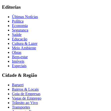
Trânsito ao Vivo
Transportes
Aeroporto Express
Painel da Cidade
Panorama Econômico
Entretenimento
O que assistir hoje
Filmes
Séries
Cinemas
Famosos
Gastronomia
Pets & Animais
Esportes
Utilidades
Previsão do Tempo
Loterias
Cotações & Câmbio
Horóscopo Diário
Barueri Agora