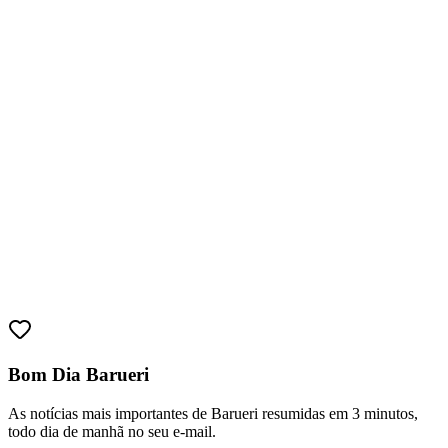
As notícias mais importantes de Barueri resumidas em 3 minutos,
todo dia de manhã no seu e-mail.
Assinar grátis
Explore Barueri
Notícias
Esportes
Eventos
Empresas
Vagas
Cultura
Publicidade
Anuncie Aqui
Publicidade
Anuncie Aqui
Newsletter VIP
O resumo matinal que
+39 mil
leitores recebem antes de todos