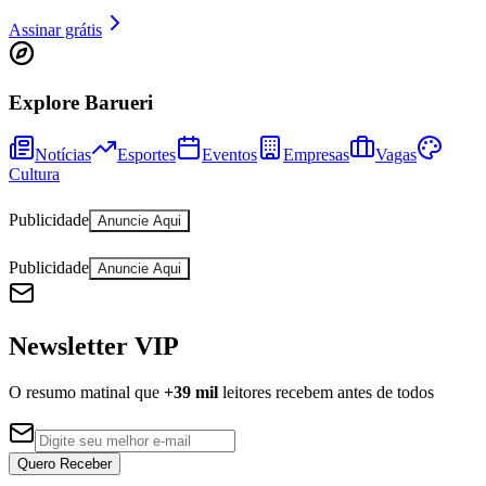
Quero Receber
Enviaremos um link de confirmação. Ao clicar, sua conta é criada
automaticamente.
Editorias
Últimas Notícias
Política
Economia
Segurança
Saúde
Educação
Cultura & Lazer
Meio Ambiente
Obras
Bem-estar
Imóveis
Especiais
Cidade & Região