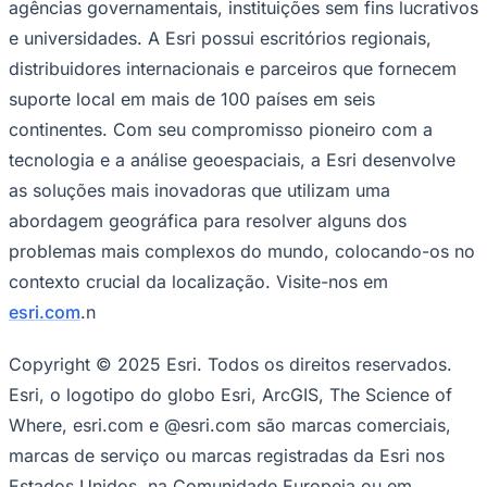
marcas de serviço ou marcas registradas da Esri nos
Estados Unidos, na Comunidade Europeia ou em
algumas outras jurisdições. Outras empresas e produtos
ou serviços mencionados neste documento podem ser
marcas comerciais, marcas de serviço ou marcas
registradas de seus respectivos proprietários.n
O texto no idioma original deste anúncio é a versão
oficial autorizada. As traduções são fornecidas apenas
como uma facilidade e devem se referir ao texto no
idioma original, que é a única versão do texto que tem
efeito legal.n
Ver a versão original em businesswire.com:
https://www.businesswire.com/news/home/202504020
92217/pt/