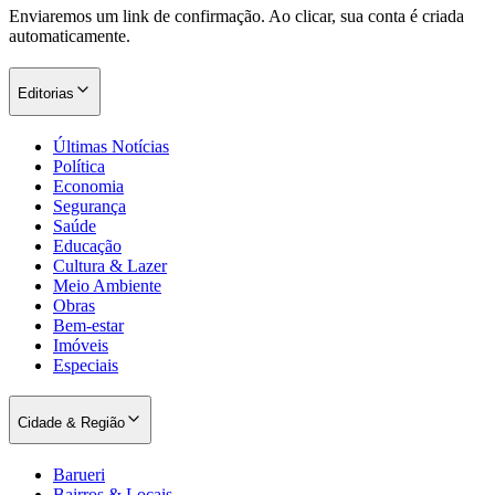
Barueri
Bairros & Locais
Guia de Empresas
Vagas de Emprego
Trânsito ao Vivo
Transportes
Aeroporto Express
Painel da Cidade
Panorama Econômico
Entretenimento
O que assistir hoje
Filmes
Séries
Cinemas
Famosos
Gastronomia
Pets & Animais
Esportes
Utilidades