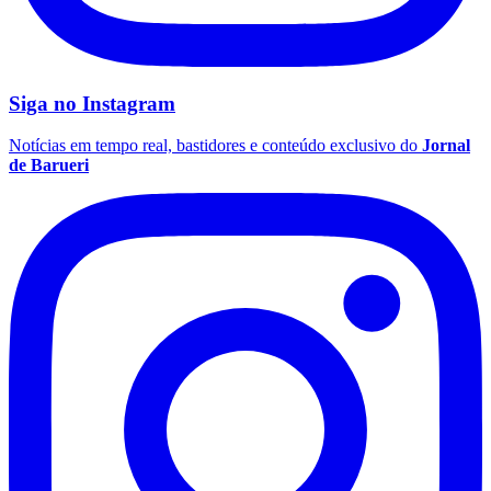
Seguir
Em Alta
1
Gelato Borelli lança sabor com baunilha, whisky e caramelo
para o Dia dos Pais
2