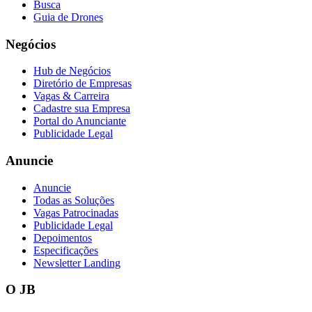
O JB
Sobre
Expediente
Política Editorial
Código de Ética
Política de Verificação
Política de Correções
Diversidade e Inclusão
VC no Portal
Acervo Histórico
Guia da Marca
Contato
Central de Suporte
Mapa do Site
WhatsApp
Canais do
JB
Siga-nos nas redes sociais