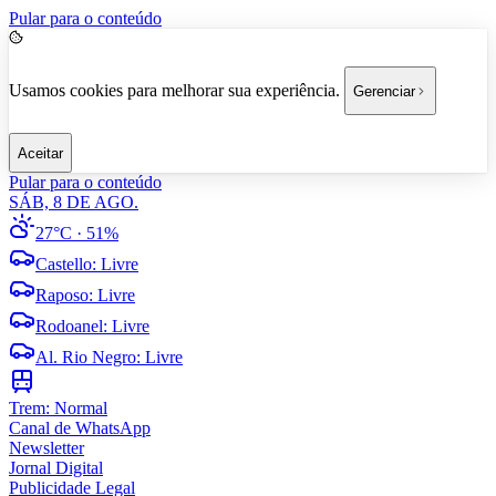
Pular para o conteúdo
Usamos cookies para melhorar sua experiência.
Gerenciar
Aceitar
Pular para o conteúdo
SÁB, 8 DE AGO.
27°C
· 51%
Castello
:
Livre
Raposo
:
Livre
Rodoanel
:
Livre
Al. Rio Negro
:
Livre
Trem:
Normal
Canal de WhatsApp
Newsletter
Jornal Digital
Publicidade Legal