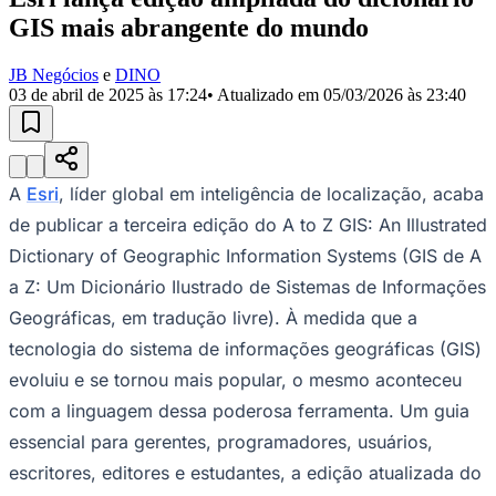
escritores, editores e estudantes, a edição atualizada do
A to Z GIS
contémn
Insights de mais de 200 especialistas no assunto.n
Um dicionário de referências cruzadas com quase 3.000 termos,
incluindo mais de 1.400 novas adições.n
Ilustrações coloridas revisadas e de alta qualidade.n
Um dicionário popular e abrangente,
A to Z GIS: An
Illustrated Dictionary of Geographic Information Systems
é um recurso crucial para todos que atuam na área de
GIS, ajudando tanto profissionais quanto estudantes a se
manterem atualizados com a terminologia geoespacial
mais recente.n
A to Z GIS: An Illustrated Dictionary of Geographic