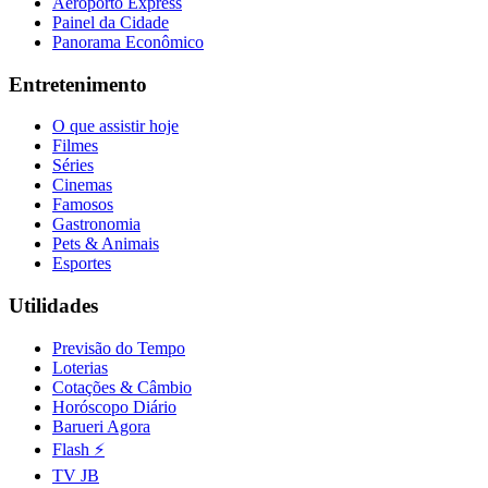
Flash ⚡
TV JB
Busca
Guia de Drones
Negócios
Hub de Negócios
Diretório de Empresas
Vagas & Carreira
Cadastre sua Empresa
Portal do Anunciante
Publicidade Legal
Anuncie
Anuncie
Todas as Soluções
Vagas Patrocinadas
Publicidade Legal
Depoimentos
Especificações
Newsletter Landing