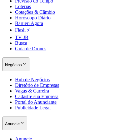
Anuncie
Todas as Soluções
Vagas Patrocinadas
Publicidade Legal
Depoimentos
Especificações
Newsletter Landing
O JB
Sobre
Expediente
Política Editorial
Código de Ética
Política de Verificação
Política de Correções
Diversidade e Inclusão
VC no Portal
Acervo Histórico
Guia da Marca
Contato
Central de Suporte