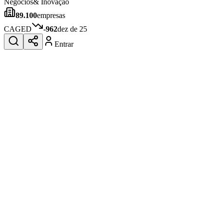
Negócios
& Inovação
89.100
empresas
CAGED
-962
dez de 25
Entrar
10 anos de JB
novo portal
confira as novidades
10 anos de JB
Cotações em Tempo Real
dólar, euro e
bolsa
Câmbio atualizado, índices da bolsa e indicadores econômicos ao
vivo.
03
/
04
Consultar
Anuncie no Portal
Guia de Empresas
Cotações em Tempo Real
Publique Vagas
Publicidade
Anuncie Aqui
Seguir
Negócios
3
min de leitura
Negócios