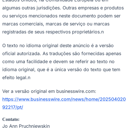
Contato:
Jo Ann Pruchniewskin
Relações Públicas, Esrin
Celular: 301-693-2643n
E-mail:
jpruchniewski@esri.com
Fonte:
BUSINESS WIRE
Nota da Redação
Este material tem caráter informativo e foi produzido a partir de
conteúdos de fontes externas e assessorias de imprensa. As
informações e opiniões são de responsabilidade de suas respectivas
fontes.
Comunicar erro nesta matéria
NEGÓCIOS
TECNOLOGIA
software
MÍDIAS