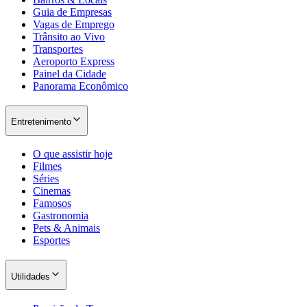
Previsão do Tempo
Loterias
Cotações & Câmbio
Horóscopo Diário
Barueri Agora
Flash ⚡
TV JB
Busca
Guia de Drones
Negócios
Hub de Negócios
Diretório de Empresas
Vagas & Carreira
Cadastre sua Empresa
Portal do Anunciante
Publicidade Legal
Anuncie