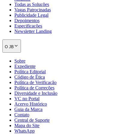
Mapa do Site
WhatsApp
Editorias
Últimas Notícias
Política
Economia
Segurança
Saúde
Educação
Cultura & Lazer
Meio Ambiente
Obras
Bem-estar
Imóveis
Especiais
Cidade & Região
Barueri
Bairros & Locais
Guia de Empresas
Vagas de Emprego