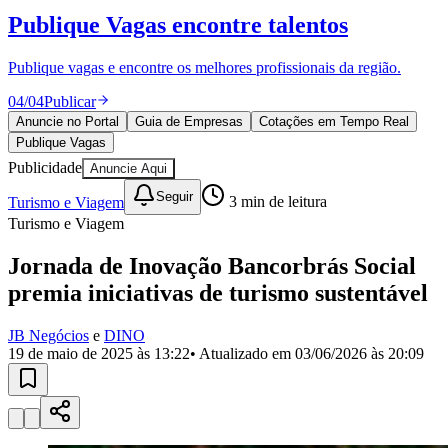
Divulgar Vagas
Novo
Publique Vagas
encontre talentos
Publicidade Legal
Política
Publique vagas e encontre os melhores profissionais da região.
Eleições
Esportes
04
/
04
Publicar
Saúde
Anuncie no Portal
Guia de Empresas
Cotações em Tempo Real
Segurança
Publique Vagas
Cultura
Meio Ambiente
Publicidade
Anuncie Aqui
Obras
Seguir
Educação
Turismo e Viagem
3
min de leitura
Turismo e Viagem
Bairros de Barueri
Jornada de Inovação Bancorbrás Social
Selecione sua região
Para notícias da sua região
premia iniciativas de turismo sustentável
Aldeia
Aldeia da Serra
Aldeia de Barueri
Alphaville
Bairro
JB Negócios
e
DINO
Jubran
Belval
Bethaville
Boa
19 de maio de 2025 às 13:22
• Atualizado em
03/06/2026 às 20:09
Vista
Califórnia
Carapicuíba
Centro
Chácaras Marco
Cidades da
Região
Cotia
Cruz Preta
Engenho Novo
Fazenda
Militar
Itapevi
Jandira
Jardim Audir
Jardim Belval
Jardim
Califórnia
Jardim dos Altos
Jardim dos Camargos
Jardim
Esperança
Jardim Graziela
Jardim Iracema
Jardim Itaquiti
Jardim