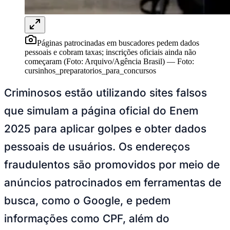
Goiás