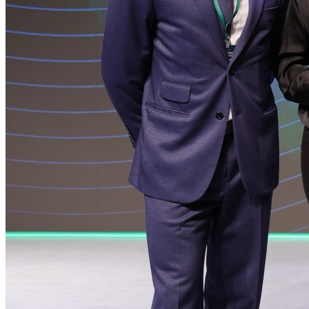
Atlético-MG