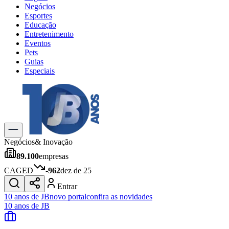
Negócios
Esportes
Educação
Entretenimento
Eventos
Pets
Guias
Especiais
Explore Tudo
Últimas Notícias
Previsão do Tempo
Trânsito e Rotas
Dia a Dia & Lazer
Negócios
& Inovação
Transportes
89.100
empresas
Gastronomia
Cinema & Shows
CAGED
-962
dez de 25
Jogos
Novo
Entrar
Para Sua Empresa
10 anos de JB
novo portal
confira as novidades
10 anos de JB
Anuncie no Portal
Cadastrar Empresa