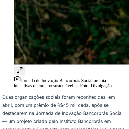
Rocha
Francisco Morato
Taboão da Serra
Embu das Artes
São Roque
Para Sua Empresa
Anuncie Regional
Guia de Empresas
Vagas na Região
Novo
Hub de Negócios
Guia Comercial
Selo Verificado
Portal Educacional
Agenda de Vestibulares
Vagas de Emprego
Concursos
Panorama Econômico
Jornada de Inovação Bancorbrás Social premia
iniciativas de turismo sustentável
—
Foto:
Divulgação
Panorama Econômico
Para Sua Empresa
Duas organizações sociais foram reconhecidas, em
abril, com um prêmio de R$45 mil cada, após se
Anuncie no Portal
Verificar Empresa
Novo
destacarem na Jornada de Inovação Bancorbrás Social
Anunciar Vagas
Novo
— um projeto criado pelo Instituto Bancorbrás em
Publicidade Legal