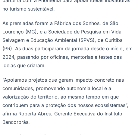
parceria com a Phomenta para apoiar ideias inovadoras
NBA
NFL
no turismo sustentável.
Fórmula 1
UFC
As premiadas foram a Fábrica dos Sonhos, de São
Tênis (ATP)
MLB
Lourenço (MG), e a Sociedade de Pesquisa em Vida
NHL
Selvagem e Educação Ambiental (SPVS), de Curitiba
Atletismo
Vôlei
(PR). As duas participaram da jornada desde o início, em
NBB
2024, passando por oficinas, mentorias e testes das
Competições de Futebol
ideias que criaram.
Brasileirão Série A
Brasileirão Série B
“Apoiamos projetos que geram impacto concreto nas
Paulistão
comunidades, promovendo autonomia local e a
Copa do Brasil
Libertadores
valorização do território, ao mesmo tempo em que
Sul-Americana
Copa América
contribuem para a proteção dos nossos ecossistemas”,
Champions League
afirma Roberta Abreu, Gerente Executiva do Instituto
Premier League
La Liga
Bancorbrás.
Bundesliga
Mundial 2026