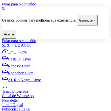
Pular para o conteúdo
Usamos cookies para melhorar sua experiência.
Gerenciar
Aceitar
Pular para o conteúdo
SEX, 7 DE AGO.
17°C
· 73%
Castello
:
Livre
Raposo
:
Livre
Rodoanel
:
Livre
Al. Rio Negro
:
Livre
Trem:
Encerrada
Canal de WhatsApp
Newsletter
Jornal Digital
Publicidade Legal