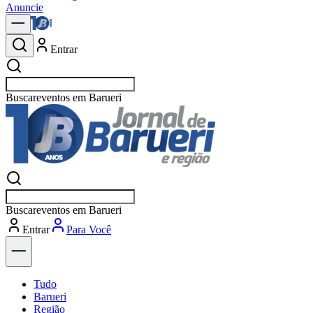
Anuncie
Entrar
Buscar
vagas em B
Buscar
vagas em B
Entrar
Tudo
Barueri
Região