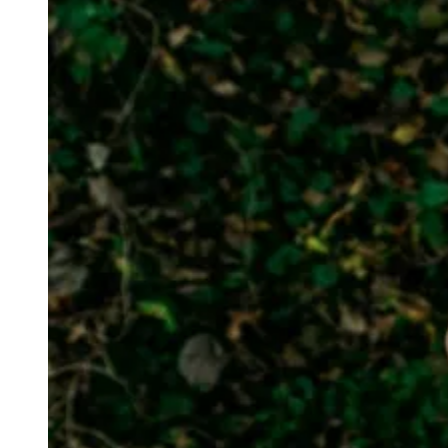
Julio
Jardim Líbano
Jardim Maria Cristina
Jardim Maria Helena
Jardim
Mutinga
Jardim Paraíso
Jardim Paulista
Jardim Reginalice
Jardim São
Luís
Jardim São Pedro
Jardim São Silvestre
Jardim Silveira
Jardim
Tupã
Jardim Tupanci
Mutinga
Nova Aldeinha
Osasco
Parque dos
Camargos
Parque Imperial
Parque Santa Luzia
Parque Viana
Pirapora
do Bom Jesus
Recanto Phrynéa
Santana de
Parnaíba
Silveira
Tamboré
Vale do Sol
Vila Barros
Vila Boa Vista
Vila
do Conde
Vila Engenho Novo
Vila Márcia
Vila Nossa Sra. da
Escada
Vila Porto
Votupoca
Para Sua Empresa
Anuncie no Portal
Guia de Empresas
Divulgar Vagas
Novo
Publicidade Legal
Negócios Regionais
Turismo
Segurança Regional
Hospitais Estaduais
Parques & Represas
Cidades da Região
Santana de Parnaíba
Osasco
Carapicuíba
Jandira
Itapevi
Cotia
Pirapora
do Bom Jesus
Araçariguama
Cajamar
Caieiras
Franco da