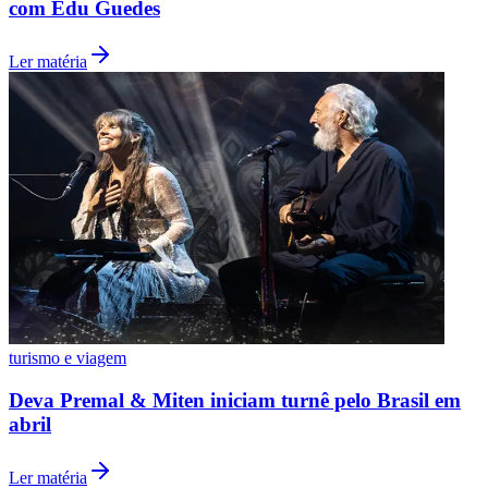
com Edu Guedes
Ler matéria
Vasco
turismo e viagem
Deva Premal & Miten iniciam turnê pelo Brasil em
abril
Ler matéria