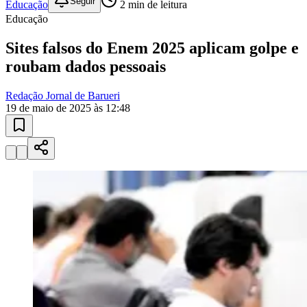
Juventude
10 anos de JB
novo portal
confira as novidades
10 anos de JB
500mil+
Anuncie no Portal
o maior da região
Sua empresa no maior portal de notícias da região. Planos a partir de
R$99.
01
/
04
Saiba mais
Anuncie no Portal
Guia de Empresas
Cotações em Tempo Real
Publique Vagas
Publicidade
Anuncie Aqui
Seguir