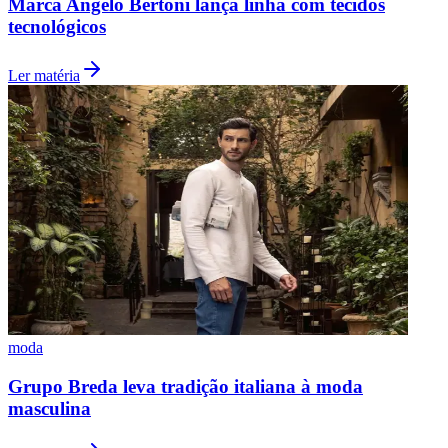
Marca Angelo Bertoni lança linha com tecidos
tecnológicos
Ler matéria
Botafogo
moda
Grupo Breda leva tradição italiana à moda
masculina