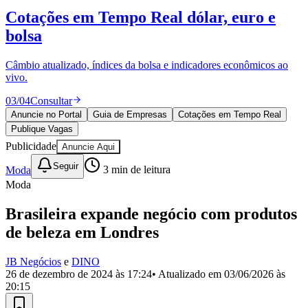
Divulgar Vagas
Novo
Cotações em Tempo Real
dólar, euro e
Publicidade Legal
bolsa
Política
Eleições
Esportes
Câmbio atualizado, índices da bolsa e indicadores econômicos ao
Saúde
vivo.
Segurança
03
/
04
Consultar
Cultura
Meio Ambiente
Anuncie no Portal
Guia de Empresas
Cotações em Tempo Real
Obras
Publique Vagas
Educação
Publicidade
Anuncie Aqui
Bairros de Barueri
Seguir
Moda
3
min de leitura
Moda
Selecione sua região
Para notícias da sua região
Brasileira expande negócio com produtos
Aldeia
Aldeia da Serra
Aldeia de Barueri
Alphaville
Bairro
de beleza em Londres
Jubran
Belval
Bethaville
Boa
Vista
Califórnia
Carapicuíba
Centro
Chácaras Marco
Cidades da
JB Negócios
e
DINO
Região
Cotia
Cruz Preta
Engenho Novo
Fazenda
26 de dezembro de 2024 às 17:24
• Atualizado em
03/06/2026 às
Militar
Itapevi
Jandira
Jardim Audir
Jardim Belval
Jardim
20:15
Califórnia
Jardim dos Altos
Jardim dos Camargos
Jardim
Esperança
Jardim Graziela
Jardim Iracema
Jardim Itaquiti
Jardim