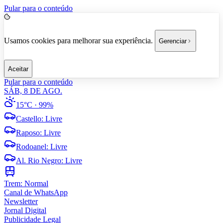
Pular para o conteúdo
Usamos cookies para melhorar sua experiência.
Gerenciar
Aceitar
Pular para o conteúdo
SÁB, 8 DE AGO.
15°C
· 99%
Castello
:
Livre
Raposo
:
Livre
Rodoanel
:
Livre
Al. Rio Negro
:
Livre
Trem:
Normal
Canal de WhatsApp
Newsletter
Jornal Digital
Publicidade Legal