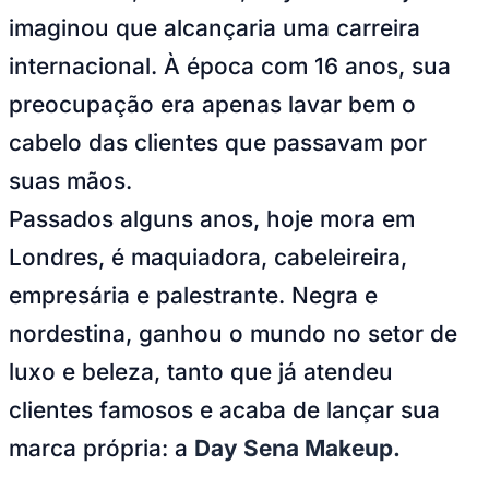
NBA
imaginou que alcançaria uma carreira
NFL
Fórmula 1
internacional. À época com 16 anos, sua
UFC
Tênis (ATP)
preocupação era apenas lavar bem o
MLB
NHL
cabelo das clientes que passavam por
Atletismo
Vôlei
suas mãos.
NBB
Passados alguns anos, hoje mora em
Competições de Futebol
Londres, é maquiadora, cabeleireira,
Brasileirão Série A
Brasileirão Série B
empresária e palestrante. Negra e
Paulistão
Copa do Brasil
nordestina, ganhou o mundo no setor de
Libertadores
Sul-Americana
luxo e beleza, tanto que já atendeu
Copa América
Champions League
clientes famosos e acaba de lançar sua
Premier League
La Liga
marca própria: a
Day Sena Makeup.
Bundesliga
Mundial 2026