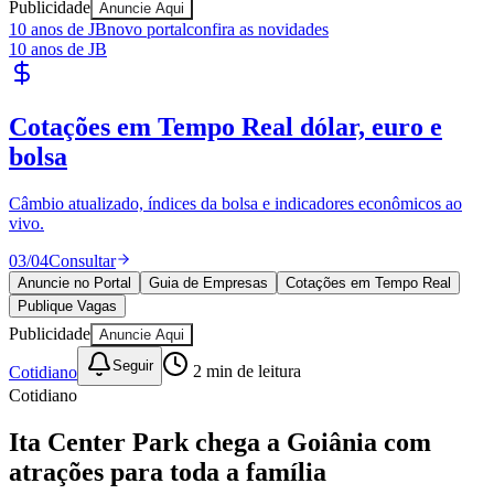
Publicidade
Anuncie Aqui
10 anos de JB
novo portal
confira as novidades
10 anos de JB
Publique Vagas
encontre talentos
Publique vagas e encontre os melhores profissionais da região.
Ceará
04
/
04
Publicar
Anuncie no Portal
Guia de Empresas
Cotações em Tempo Real
Publique Vagas
Publicidade
Anuncie Aqui
Seguir
Cotidiano
2
min de leitura
Cotidiano
Ita Center Park chega a Goiânia com
atrações para toda a família
JB Negócios e DINO
26 de dezembro de 2024 às 17:04