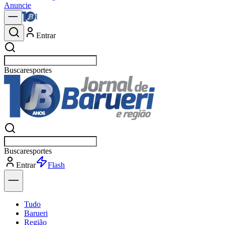
Anuncie
Entrar
Buscar
política
Buscar
política
Entrar
Explorar
Tudo
Barueri
Região