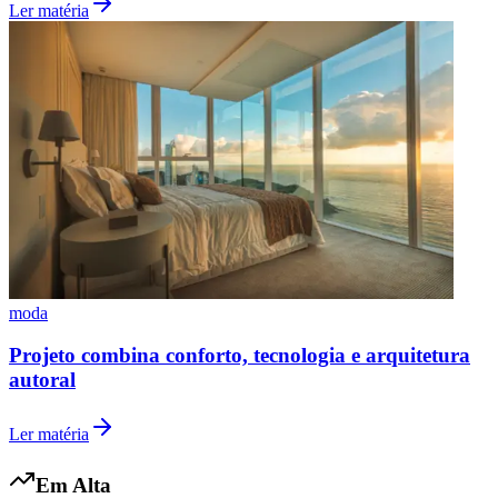
Ler matéria
Grêmio
moda
Projeto combina conforto, tecnologia e arquitetura
autoral
Ler matéria
Em Alta