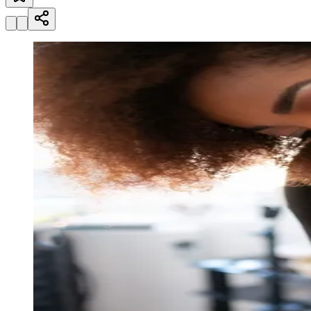
Julio
Jardim Líbano
Jardim Maria Cristina
Jardim Maria Helena
Jardim
Mutinga
Jardim Paraíso
Jardim Paulista
Jardim Reginalice
Jardim São
Luís
Jardim São Pedro
Jardim São Silvestre
Jardim Silveira
Jardim
Tupã
Jardim Tupanci
Mutinga
Nova Aldeinha
Osasco
Parque dos
Camargos
Parque Imperial
Parque Santa Luzia
Parque Viana
Pirapora
do Bom Jesus
Recanto Phrynéa
Santana de
Parnaíba
Silveira
Tamboré
Vale do Sol
Vila Barros
Vila Boa Vista
Vila
do Conde
Vila Engenho Novo
Vila Márcia
Vila Nossa Sra. da
Escada
Vila Porto
Votupoca
Para Sua Empresa
Anuncie no Portal
Guia de Empresas
Divulgar Vagas
Novo
Publicidade Legal
Negócios Regionais
Turismo
Segurança Regional
Hospitais Estaduais
Parques & Represas
Cidades da Região
Santana de Parnaíba
Osasco
Carapicuíba
Jandira
Itapevi
Cotia
Pirapora
do Bom Jesus
Araçariguama
Cajamar
Caieiras
Franco da