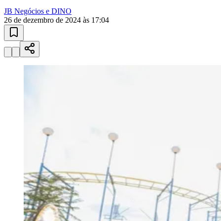
Goiás