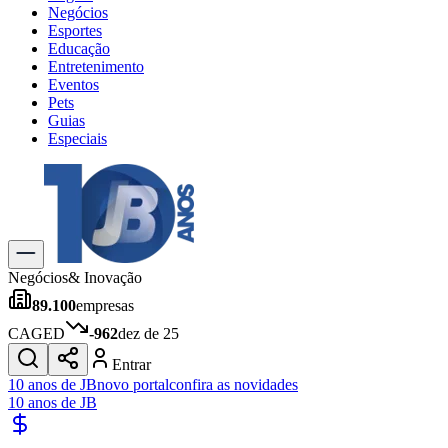
Negócios
Esportes
Educação
Entretenimento
Eventos
Pets
Guias
Especiais
Explore Tudo
Últimas Notícias
Previsão do Tempo
Trânsito e Rotas
Dia a Dia & Lazer
Negócios
& Inovação
Transportes
89.100
empresas
Gastronomia
Cinema & Shows
CAGED
-962
dez de 25
Jogos
Novo
Entrar
Para Sua Empresa
10 anos de JB
novo portal
confira as novidades
10 anos de JB
Anuncie no Portal
Cadastrar Empresa