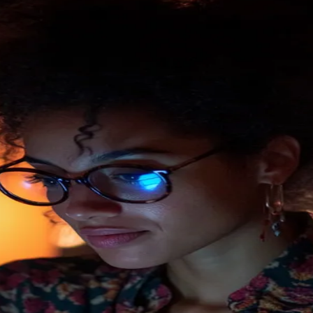
do Bom Jesus
Araçariguama
Cajamar
Caieiras
Franco da Rocha
Francisco 