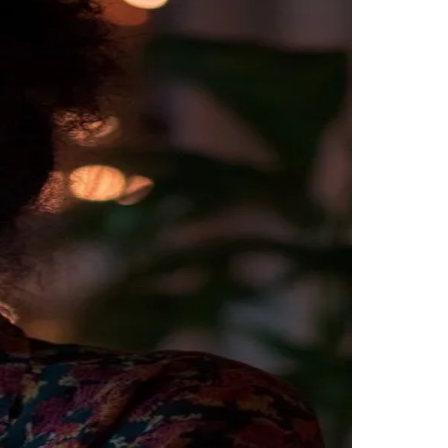
Morato
Taboão da Serra
Embu das Artes
São Roque