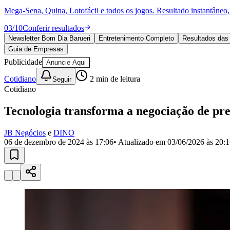
Política
Mega-Sena, Quina, Lotofácil e todos os jogos. Resultado instantâneo, s
Eleições
Esportes
03
/
10
Conferir resultados
Saúde
Newsletter Bom Dia Barueri
Entretenimento Completo
Resultados das 
Segurança
Guia de Empresas
Cultura
Meio Ambiente
Publicidade
Anuncie Aqui
Obras
Cotidiano
2
min de leitura
Educação
Seguir
Cotidiano
Bairros de Barueri
Tecnologia transforma a negociação de pre
Selecione sua região
Para notícias da sua região
JB Negócios
e
DINO
06 de dezembro de 2024 às 17:06
• Atualizado em
03/06/2026 às 20:
Aldeia
Aldeia da Serra
Aldeia de Barueri
Alphaville
Bairro Jubran
Belva
Militar
Itapevi
Jandira
Jardim Audir
Jardim Belval
Jardim Califórnia
Jard
Cristina
Jardim Maria Helena
Jardim Mutinga
Jardim Paraíso
Jardim Pau
Aldeinha
Osasco
Parque dos Camargos
Parque Imperial
Parque Santa L
Conde
Vila Engenho Novo
Vila Márcia
Vila Nossa Sra. da Escada
Vila
Para Sua Empresa
Anuncie no Portal
Guia de Empresas
Divulgar Vagas
Novo