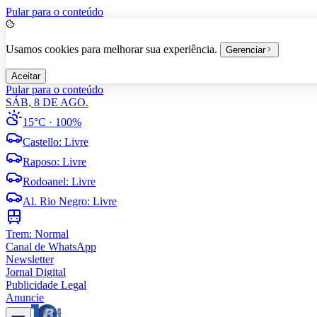
Pular para o conteúdo
Usamos cookies para melhorar sua experiência.
Gerenciar
Aceitar
Pular para o conteúdo
SÁB, 8 DE AGO.
15°C
· 100%
Castello
:
Livre
Raposo
:
Livre
Rodoanel
:
Livre
Al. Rio Negro
:
Livre
Trem:
Normal
Canal de WhatsApp
Newsletter
Jornal Digital
Publicidade Legal
Anuncie