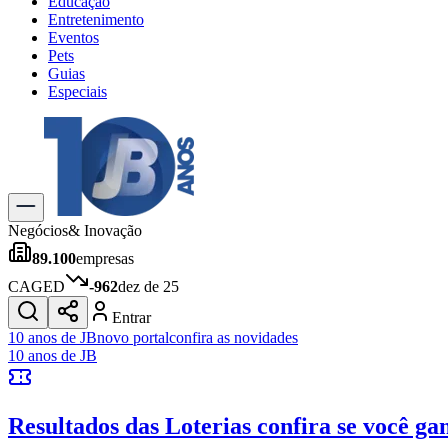
Educação
Entretenimento
Eventos
Pets
Guias
Especiais
Explore Tudo
Últimas Notícias
Previsão do Tempo
Trânsito e Rotas
Dia a Dia & Lazer
Negócios
& Inovação
Transportes
89.100
empresas
Gastronomia
Cinema & Shows
CAGED
-962
dez de 25
Jogos
Novo
Entrar
Para Sua Empresa
10 anos de JB
novo portal
confira as novidades
10 anos de JB
Anuncie no Portal
Cadastrar Empresa
Divulgar Vagas
Novo
Resultados das Loterias
confira se você ga
Publicidade Legal