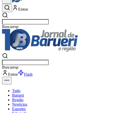
Entrar
Buscar
esportes
Buscar
esportes
Entrar
Flash
Tudo
Barueri
Região
Negócios
Esportes