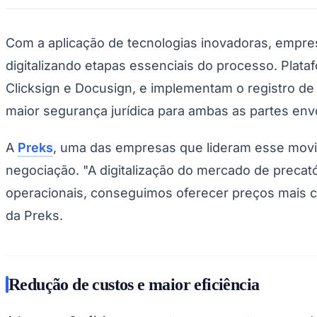
Copa do Brasil
Libertadores
Sul-Americana
Com a aplicação de tecnologias inovadoras, empre
Copa América
Champions League
digitalizando etapas essenciais do processo. Plata
Premier League
La Liga
Clicksign e Docusign, e implementam o registro d
Bundesliga
maior segurança jurídica para ambas as partes env
Mundial 2026
Times - Ir direto
A
Preks
, uma das empresas que lideram esse movim
negociação. "A digitalização do mercado de precató
operacionais, conseguimos oferecer preços mais c
da Preks.
Redução de custos e maior eficiência