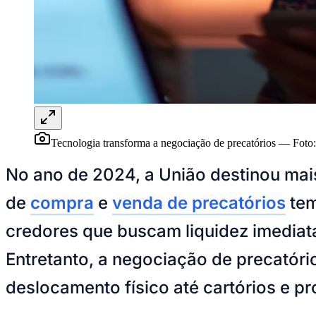
Panorama Econômico
Para Sua Empresa
Anuncie no Portal
Verificar Empresa
Novo
Anunciar Vagas
Novo
Publicidade Legal
NBA
NFL
Tecnologia transforma a negociação de precatórios
—
Foto
Fórmula 1
UFC
No ano de 2024, a União destinou ma
Tênis (ATP)
MLB
de
compra
e
venda de precatórios
tem
NHL
Atletismo
Vôlei
credores que buscam liquidez imediat
NBB
Entretanto, a negociação de precatóri
Competições de Futebol
deslocamento físico até cartórios e p
Brasileirão Série A
Brasileirão Série B
Paulistão