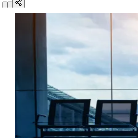
Julio
Jardim Líbano
Jardim Maria Cristina
Jardim Maria Helena
Jardim
Mutinga
Jardim Paraíso
Jardim Paulista
Jardim Reginalice
Jardim São
Luís
Jardim São Pedro
Jardim São Silvestre
Jardim Silveira
Jardim
Tupã
Jardim Tupanci
Mutinga
Nova Aldeinha
Osasco
Parque dos
Camargos
Parque Imperial
Parque Santa Luzia
Parque Viana
Pirapora
do Bom Jesus
Recanto Phrynéa
Santana de
Parnaíba
Silveira
Tamboré
Vale do Sol
Vila Barros
Vila Boa Vista
Vila
do Conde
Vila Engenho Novo
Vila Márcia
Vila Nossa Sra. da
Escada
Vila Porto
Votupoca
Para Sua Empresa
Anuncie no Portal
Guia de Empresas
Divulgar Vagas
Novo
Publicidade Legal
Negócios Regionais
Turismo
Segurança Regional
Hospitais Estaduais
Parques & Represas
Cidades da Região
Santana de Parnaíba
Osasco
Carapicuíba
Jandira
Itapevi
Cotia
Pirapora
do Bom Jesus
Araçariguama
Cajamar
Caieiras
Franco da