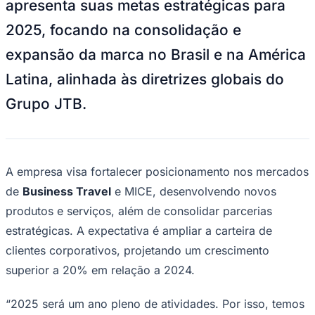
apresenta suas metas estratégicas para
NBA
NFL
2025, focando na consolidação e
Fórmula 1
UFC
expansão da marca no Brasil e na América
Tênis (ATP)
MLB
Latina, alinhada às diretrizes globais do
NHL
Atletismo
Grupo JTB.
Vôlei
NBB
Competições de Futebol
Brasileirão Série A
A empresa visa fortalecer posicionamento nos mercados
Brasileirão Série B
de
Business Travel
e MICE, desenvolvendo novos
Paulistão
Copa do Brasil
produtos e serviços, além de consolidar parcerias
Libertadores
estratégicas. A expectativa é ampliar a carteira de
Sul-Americana
Copa América
clientes corporativos, projetando um crescimento
Champions League
Premier League
superior a 20% em relação a 2024.
La Liga
Bundesliga
“2025 será um ano pleno de atividades. Por isso, temos
Mundial 2026