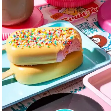
Atlético-MG