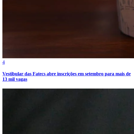
4
Athletico-PR
Vestibular das Fatecs abre inscrições em setembro para mais de
13 mil vagas