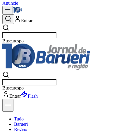
Anuncie
Entrar
Buscar
políti
Buscar
políti
Entrar
Explorar
Tudo
Barueri
Região