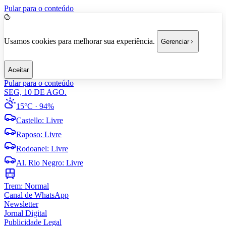
Pular para o conteúdo
Usamos cookies para melhorar sua experiência.
Gerenciar
Aceitar
Pular para o conteúdo
SEG, 10 DE AGO.
15°C
· 94%
Castello
:
Livre
Raposo
:
Livre
Rodoanel
:
Livre
Al. Rio Negro
:
Livre
Trem:
Normal
Canal de WhatsApp
Newsletter
Jornal Digital
Publicidade Legal