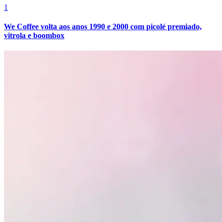
1
We Coffee volta aos anos 1990 e 2000 com picolé premiado,
vitrola e boombox
Botafogo