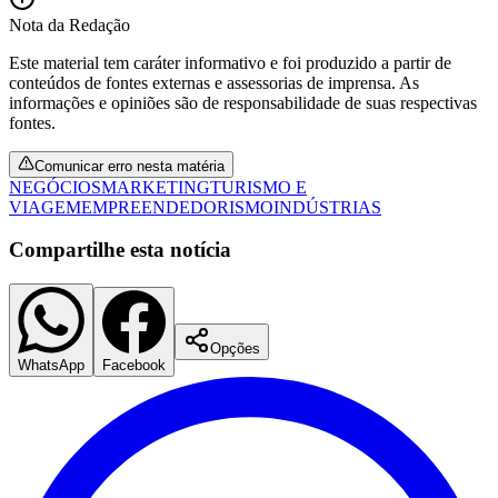
Nota da Redação
Este material tem caráter informativo e foi produzido a partir de
conteúdos de fontes externas e assessorias de imprensa. As
informações e opiniões são de responsabilidade de suas respectivas
fontes.
Comunicar erro nesta matéria
NEGÓCIOS
MARKETING
TURISMO E
Palmeiras
VIAGEM
EMPREENDEDORISMO
INDÚSTRIAS
Compartilhe esta notícia
Opções
WhatsApp
Facebook