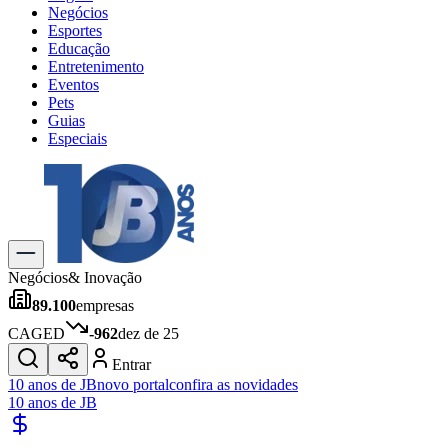
Negócios
Esportes
Educação
Entretenimento
Eventos
Pets
Guias
Especiais
Explore Tudo
Últimas Notícias
Previsão do Tempo
Trânsito e Rotas
Dia a Dia & Lazer
Negócios
& Inovação
Transportes
89.100
empresas
Gastronomia
Cinema & Shows
CAGED
-962
dez de 25
Jogos
Novo
Entrar
Para Sua Empresa
10 anos de JB
novo portal
confira as novidades
10 anos de JB
Anuncie no Portal
Cadastrar Empresa