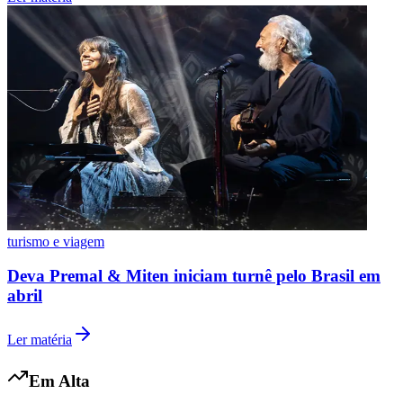
Vasco
turismo e viagem
Deva Premal & Miten iniciam turnê pelo Brasil em
abril
Ler matéria
Em Alta