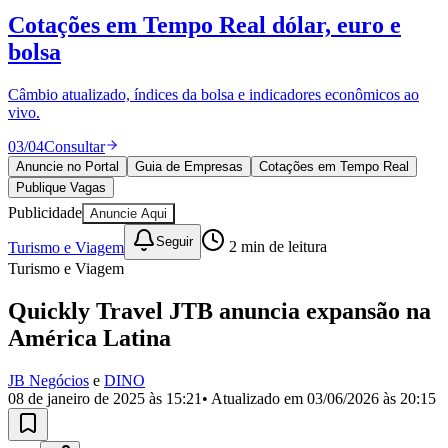
Divulgar Vagas
Novo
Cotações em Tempo Real
dólar, euro e
Publicidade Legal
bolsa
Política
Eleições
Esportes
Câmbio atualizado, índices da bolsa e indicadores econômicos ao
Saúde
vivo.
Segurança
03
/
04
Consultar
Cultura
Meio Ambiente
Anuncie no Portal
Guia de Empresas
Cotações em Tempo Real
Obras
Publique Vagas
Educação
Publicidade
Anuncie Aqui
Bairros de Barueri
Seguir
Turismo e Viagem
2
min de leitura
Turismo e Viagem
Selecione sua região
Para notícias da sua região
Quickly Travel JTB anuncia expansão na
Aldeia
Aldeia da Serra
Aldeia de Barueri
Alphaville
Bairro
América Latina
Jubran
Belval
Bethaville
Boa
Vista
Califórnia
Carapicuíba
Centro
Chácaras Marco
Cidades da
JB Negócios
e
DINO
Região
Cotia
Cruz Preta
Engenho Novo
Fazenda
08 de janeiro de 2025 às 15:21
• Atualizado em
03/06/2026 às 20:15
Militar
Itapevi
Jandira
Jardim Audir
Jardim Belval
Jardim
Califórnia
Jardim dos Altos
Jardim dos Camargos
Jardim
Esperança
Jardim Graziela
Jardim Iracema
Jardim Itaquiti
Jardim