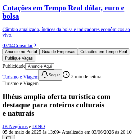
Divulgar Vagas
Novo
Cotações em Tempo Real
dólar, euro e
Publicidade Legal
bolsa
Política
Eleições
Esportes
Câmbio atualizado, índices da bolsa e indicadores econômicos ao
Saúde
vivo.
Segurança
03
/
04
Consultar
Cultura
Meio Ambiente
Anuncie no Portal
Guia de Empresas
Cotações em Tempo Real
Obras
Publique Vagas
Educação
Publicidade
Anuncie Aqui
Bairros de Barueri
Seguir
Turismo e Viagem
2
min de leitura
Turismo e Viagem
Selecione sua região
Para notícias da sua região
Ilhéus amplia oferta turística com
Aldeia
Aldeia da Serra
Aldeia de Barueri
Alphaville
Bairro
destaque para roteiros culturais
Jubran
Belval
Bethaville
Boa
e naturais
Vista
Califórnia
Carapicuíba
Centro
Chácaras Marco
Cidades da
Região
Cotia
Cruz Preta
Engenho Novo
Fazenda
Militar
Itapevi
Jandira
Jardim Audir
Jardim Belval
Jardim
JB Negócios
e
DINO
Califórnia
Jardim dos Altos
Jardim dos Camargos
Jardim
05 de maio de 2025 às 13:09
• Atualizado em
03/06/2026 às 20:10
Esperança
Jardim Graziela
Jardim Iracema
Jardim Itaquiti
Jardim