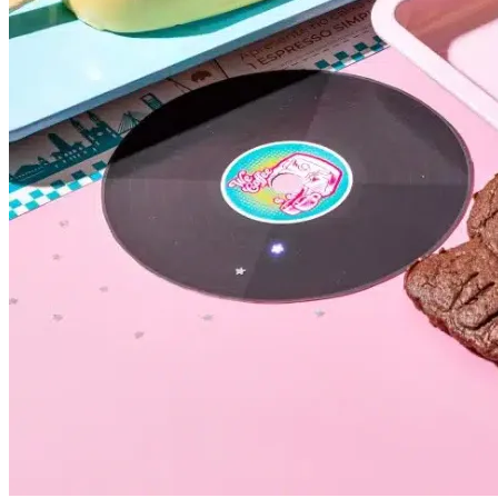
Atlético-MG