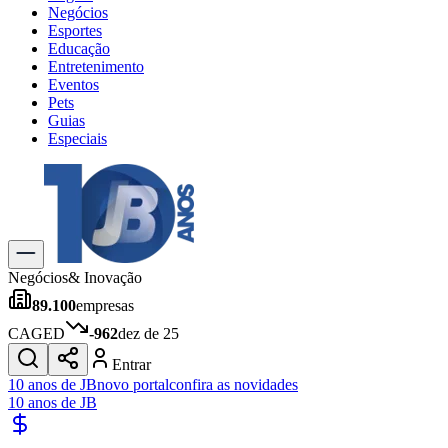
Negócios
Esportes
Educação
Entretenimento
Eventos
Pets
Guias
Especiais
Explore Tudo
Últimas Notícias
Previsão do Tempo
Trânsito e Rotas
Dia a Dia & Lazer
Negócios
& Inovação
Transportes
89.100
empresas
Gastronomia
Cinema & Shows
CAGED
-962
dez de 25
Jogos
Novo
Entrar
Para Sua Empresa
10 anos de JB
novo portal
confira as novidades
10 anos de JB
Anuncie no Portal
Cadastrar Empresa