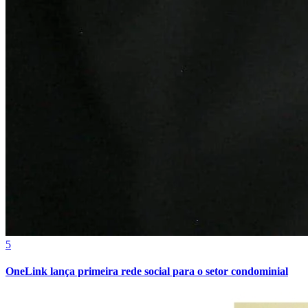
5
OneLink lança primeira rede social para o setor condominial