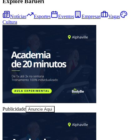
Explore Barueri
Notícias
Esportes
Eventos
Empresas
Vagas
Cultura
Goiás
Publicidade
Anuncie Aqui