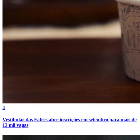
Fortaleza
4
Vestibular das Fatecs abre inscrições em setembro para mais de
13 mil vagas