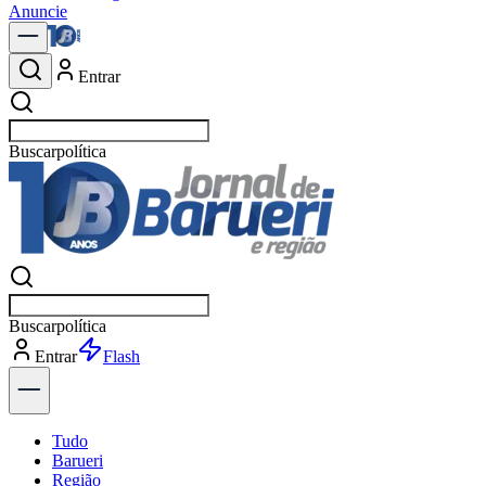
Anuncie
Entrar
Buscar
notícias
Buscar
notícias
Entrar
Explorar
Tudo
Barueri
Região