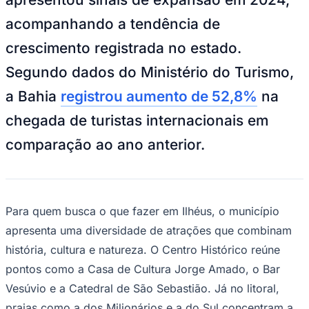
NBA
NFL
acompanhando a tendência de
Fórmula 1
UFC
crescimento registrada no estado.
Tênis (ATP)
MLB
Segundo dados do Ministério do Turismo,
NHL
Atletismo
a Bahia
registrou aumento de 52,8%
na
Vôlei
NBB
chegada de turistas internacionais em
Competições de Futebol
comparação ao ano anterior.
Brasileirão Série A
Brasileirão Série B
Paulistão
Copa do Brasil
Para quem busca o que fazer em Ilhéus, o município
Libertadores
Sul-Americana
apresenta uma diversidade de atrações que combinam
Copa América
história, cultura e natureza. O Centro Histórico reúne
Champions League
Premier League
pontos como a Casa de Cultura Jorge Amado, o Bar
La Liga
Vesúvio e a Catedral de São Sebastião. Já no litoral,
Bundesliga
Mundial 2026
praias como a dos Milionários e a do Sul concentram a