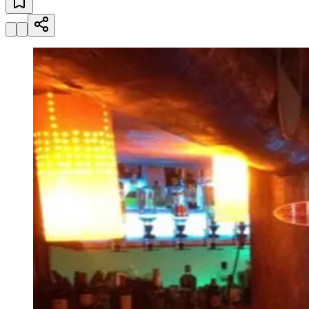
Julio
Jardim Líbano
Jardim Maria Cristina
Jardim Maria Helena
Jardim
Mutinga
Jardim Paraíso
Jardim Paulista
Jardim Reginalice
Jardim São
Luís
Jardim São Pedro
Jardim São Silvestre
Jardim Silveira
Jardim
Tupã
Jardim Tupanci
Mutinga
Nova Aldeinha
Osasco
Parque dos
Camargos
Parque Imperial
Parque Santa Luzia
Parque Viana
Pirapora
do Bom Jesus
Recanto Phrynéa
Santana de
Parnaíba
Silveira
Tamboré
Vale do Sol
Vila Barros
Vila Boa Vista
Vila
do Conde
Vila Engenho Novo
Vila Márcia
Vila Nossa Sra. da
Escada
Vila Porto
Votupoca
Para Sua Empresa
Anuncie no Portal
Guia de Empresas
Divulgar Vagas
Novo
Publicidade Legal
Negócios Regionais
Turismo
Segurança Regional
Hospitais Estaduais
Parques & Represas
Cidades da Região
Santana de Parnaíba
Osasco
Carapicuíba
Jandira
Itapevi
Cotia
Pirapora
do Bom Jesus
Araçariguama
Cajamar
Caieiras
Franco da