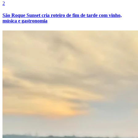
2
São Roque Sunset cria roteiro de fim de tarde com vinho,
música e gastronomia