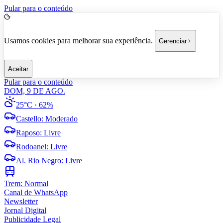
Pular para o conteúdo
Usamos cookies para melhorar sua experiência.
Gerenciar
Aceitar
Pular para o conteúdo
DOM, 9 DE AGO.
25°C
· 62%
Castello
:
Moderado
Raposo
:
Livre
Rodoanel
:
Livre
Al. Rio Negro
:
Livre
Trem:
Normal
Canal de WhatsApp
Newsletter
Jornal Digital
Publicidade Legal