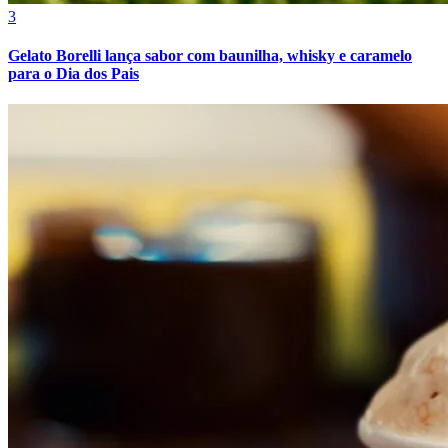
3
Gelato Borelli lança sabor com baunilha, whisky e caramelo
para o Dia dos Pais
Bahia