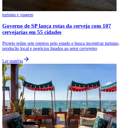
turismo e viagem
Governo de SP lança rotas da cerveja com 107
cervejarias em 55 cidades
Projeto reúne sete roteiros pelo estado e busca incentivar turismo,
produção local e negócios ligados ao setor cervejeiro
Ler matéria
Flamengo