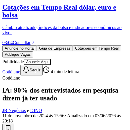
Divulgar Vagas
Novo
Cotações em Tempo Real
dólar, euro e
Publicidade Legal
bolsa
Política
Eleições
Esportes
Câmbio atualizado, índices da bolsa e indicadores econômicos ao
Saúde
vivo.
Segurança
03
/
04
Consultar
Cultura
Meio Ambiente
Anuncie no Portal
Guia de Empresas
Cotações em Tempo Real
Obras
Publique Vagas
Educação
Publicidade
Anuncie Aqui
Bairros de Barueri
Seguir
Cotidiano
4
min de leitura
Cotidiano
Selecione sua região
Para notícias da sua região
IA: 90% dos entrevistados em pesquisa
Aldeia
Aldeia da Serra
Aldeia de Barueri
Alphaville
Bairro
dizem já ter usado
Jubran
Belval
Bethaville
Boa
Vista
Califórnia
Carapicuíba
Centro
Chácaras Marco
Cidades da
JB Negócios
e
DINO
Região
Cotia
Cruz Preta
Engenho Novo
Fazenda
11 de novembro de 2024 às 15:56
• Atualizado em
03/06/2026 às
Militar
Itapevi
Jandira
Jardim Audir
Jardim Belval
Jardim
20:18
Califórnia
Jardim dos Altos
Jardim dos Camargos
Jardim
Esperança
Jardim Graziela
Jardim Iracema
Jardim Itaquiti
Jardim