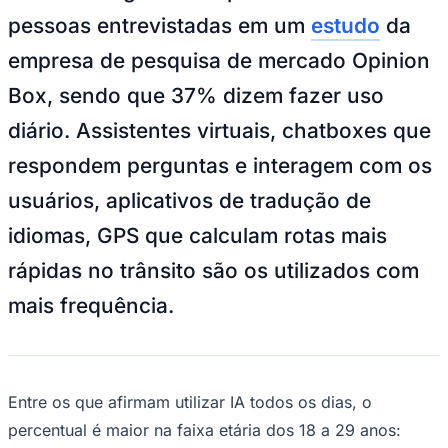
NBA
pessoas entrevistadas em um
estudo
da
NFL
Fórmula 1
empresa de pesquisa de mercado Opinion
UFC
Tênis (ATP)
Box, sendo que 37% dizem fazer uso
MLB
NHL
diário. Assistentes virtuais, chatboxes que
Atletismo
Vôlei
respondem perguntas e interagem com os
NBB
usuários, aplicativos de tradução de
Competições de Futebol
idiomas, GPS que calculam rotas mais
Brasileirão Série A
Brasileirão Série B
rápidas no trânsito são os utilizados com
Paulistão
Copa do Brasil
mais frequência.
Libertadores
Sul-Americana
Copa América
Champions League
Premier League
La Liga
Entre os que afirmam utilizar IA todos os dias, o
Bundesliga
percentual é maior na faixa etária dos 18 a 29 anos:
Mundial 2026