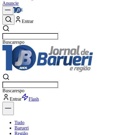
Anuncie
Entrar
Buscar
n
Buscar
n
Entrar
Explorar
Tudo
Barueri
Região