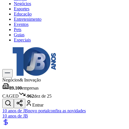
Negócios
Esportes
Educação
Entretenimento
Eventos
Pets
Guias
Especiais
Explore Tudo
Últimas Notícias
Previsão do Tempo
Trânsito e Rotas
Dia a Dia & Lazer
Negócios
& Inovação
Transportes
89.100
empresas
Gastronomia
Cinema & Shows
CAGED
-962
dez de 25
Jogos
Novo
Entrar
Para Sua Empresa
10 anos de JB
novo portal
confira as novidades
10 anos de JB
Anuncie no Portal
Cadastrar Empresa