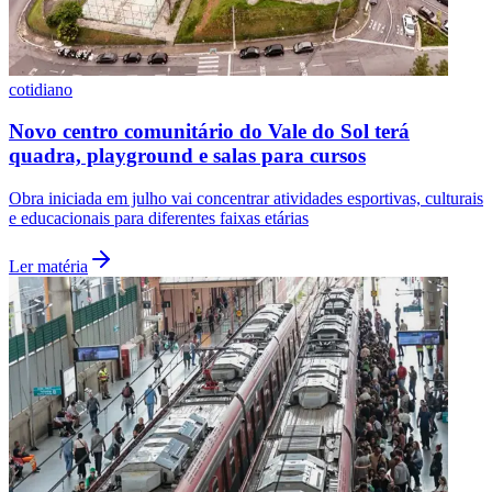
cotidiano
Vasco
Novo centro comunitário do Vale do Sol terá
quadra, playground e salas para cursos
Obra iniciada em julho vai concentrar atividades esportivas, culturais
e educacionais para diferentes faixas etárias
Ler matéria