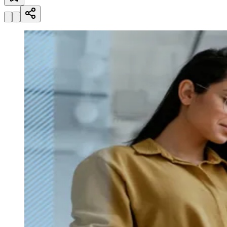
Julio
Jardim Líbano
Jardim Maria Cristina
Jardim Maria Helena
Jardim
Mutinga
Jardim Paraíso
Jardim Paulista
Jardim Reginalice
Jardim São
Luís
Jardim São Pedro
Jardim São Silvestre
Jardim Silveira
Jardim
Tupã
Jardim Tupanci
Mutinga
Nova Aldeinha
Osasco
Parque dos
Camargos
Parque Imperial
Parque Santa Luzia
Parque Viana
Pirapora
do Bom Jesus
Recanto Phrynéa
Santana de
Parnaíba
Silveira
Tamboré
Vale do Sol
Vila Barros
Vila Boa Vista
Vila
do Conde
Vila Engenho Novo
Vila Márcia
Vila Nossa Sra. da
Escada
Vila Porto
Votupoca
Para Sua Empresa
Anuncie no Portal
Guia de Empresas
Divulgar Vagas
Novo
Publicidade Legal
Negócios Regionais
Turismo
Segurança Regional
Hospitais Estaduais
Parques & Represas
Cidades da Região
Santana de Parnaíba
Osasco
Carapicuíba
Jandira
Itapevi
Cotia
Pirapora
do Bom Jesus
Araçariguama
Cajamar
Caieiras
Franco da