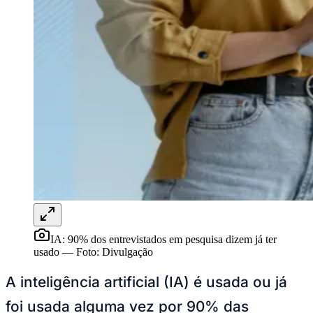
Rocha
Francisco Morato
Taboão da Serra
Embu das Artes
São Roque
Para Sua Empresa
Anuncie Regional
Guia de Empresas
Vagas na Região
Novo
Hub de Negócios
Guia Comercial
Selo Verificado
Portal Educacional
Agenda de Vestibulares
Vagas de Emprego
Concursos
Panorama Econômico
Panorama Econômico
Para Sua Empresa
IA: 90% dos entrevistados em pesquisa dizem já ter
usado
—
Foto:
Divulgação
Anuncie no Portal
Verificar Empresa
Novo
A inteligência artificial (IA) é usada ou já
Anunciar Vagas
Novo
Publicidade Legal
foi usada alguma vez por 90% das