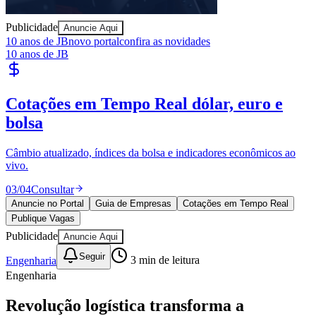
Publicidade
Anuncie Aqui
10 anos de JB
novo portal
confira as novidades
10 anos de JB
Cotações em Tempo Real
dólar, euro e
Ceará
bolsa
Câmbio atualizado, índices da bolsa e indicadores econômicos ao
vivo.
03
/
04
Consultar
Anuncie no Portal
Guia de Empresas
Cotações em Tempo Real
Publique Vagas
Publicidade
Anuncie Aqui
Seguir
Engenharia
3
min de leitura
Engenharia
Revolução logística transforma a