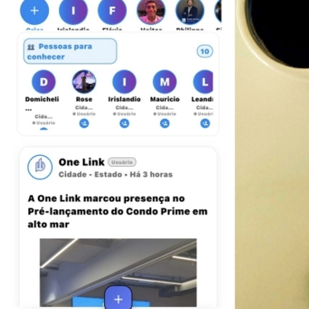
Atlético-MG