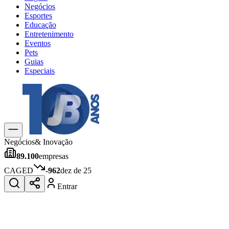
Negócios
Esportes
Educação
Entretenimento
Eventos
Pets
Guias
Especiais
Explore Tudo
Últimas Notícias
Previsão do Tempo
Trânsito e Rotas
Dia a Dia & Lazer
Negócios
& Inovação
Transportes
89.100
empresas
Gastronomia
Cinema & Shows
CAGED
-962
dez de 25
Jogos
Novo
Entrar
Para Sua Empresa
Anuncie no Portal
Cadastrar Empresa