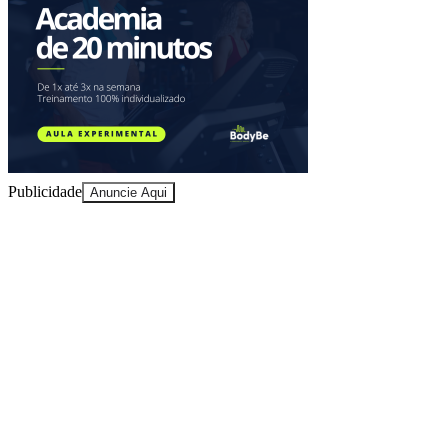
Ceará
Publicidade
Anuncie Aqui
10 anos de JB
novo portal
confira as novidades
10 anos de JB
Explore Barueri
guias e roteiros
Roteiros gastronômicos, pontos turísticos e guias completos da
cidade.
04
/
04
Começar
Agenda Cultural
Teatros de Barueri
Parques e Lazer
Explore Barueri