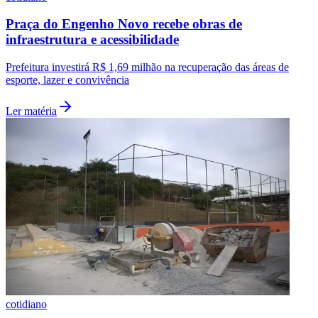
Praça do Engenho Novo recebe obras de
infraestrutura e acessibilidade
Prefeitura investirá R$ 1,69 milhão na recuperação das áreas de
esporte, lazer e convivência
Ler matéria
Botafogo
cotidiano