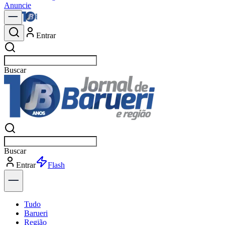
Anuncie
Entrar
Buscar
notíc
Buscar
notíc
Entrar
Explorar
Tudo
Barueri
Região