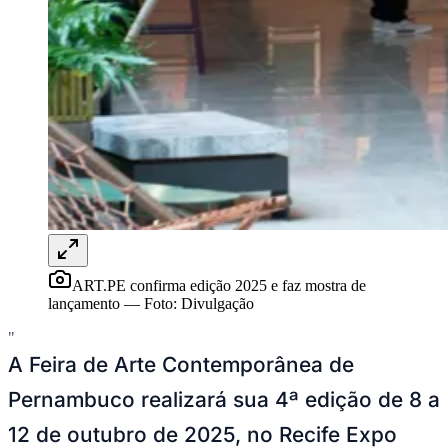
NBA
NFL
Fórmula 1
UFC
Tênis (ATP)
MLB
NHL
Atletismo
Vôlei
NBB
Competições de Futebol
Brasileirão Série A
Brasileirão Série B
Paulistão
ART.PE confirma edição 2025 e faz mostra de
Copa do Brasil
lançamento
—
Foto:
Divulgação
Libertadores
Sul-Americana
"
Copa América
A Feira de Arte Contemporânea de
Champions League
Premier League
Pernambuco realizará sua 4ª edição de 8 a
La Liga
Bundesliga
12 de outubro de 2025, no Recife Expo
Mundial 2026