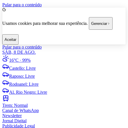
Pular para o conteúdo
Usamos cookies para melhorar sua experiência.
Gerenciar
Aceitar
Pular para o conteúdo
SÁB, 8 DE AGO.
16°C
· 99%
Castello
:
Livre
Raposo
:
Livre
Rodoanel
:
Livre
Al. Rio Negro
:
Livre
Trem:
Normal
Canal de WhatsApp
Newsletter
Jornal Digital
Publicidade Legal