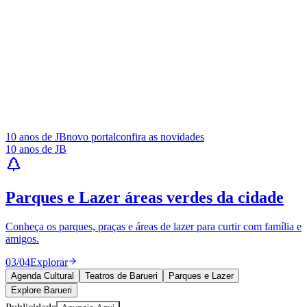
Publicidade
Anuncie Aqui
Seguir
Gastronomia
3
min de leitura
Gastronomia
SMSBarato lança plataforma exclusiva
para restaurantes
JB Negócios e DINO
16 de maio de 2025 às 15:22
Goiás