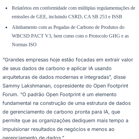
dados de emissões e reduzir o esforço manual
necessário para capturar dados nas cadeias de
suprimentos, realizar a conversão de dados e gerar
relatórios para vários órgãos reguladores”, disse Steve
Nunn, presidente e CEO do The Open Group. “O padrão
Open Footprint elimina atritos e reduz custos, ajudando
as organizações a identificar oportunidades de redução
de emissões.”
Goiás
Os principais recursos do modelo incluem:
Definições e relações padronizadas para dados de emissões
Compartilhamento simplificado de dados de emissões e
interoperabilidade em toda a cadeia de suprimentos, facilitando
o processo fragmentado de planilhas com o qual muitas
organizações têm lidado