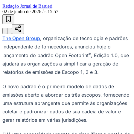
Esportes ao Vivo
placares e tabelas
atualizadas
Juventude
Paulistão, Brasileirão, Champions League e mais. Placar em tempo
real, classificação e notícias esportivas.
04
/
10
Acompanhar jogos
Newsletter Bom Dia Barueri
Entretenimento Completo
Resultados das Loterias
Esportes ao Vivo
Trânsito em Tempo Real
Clima e Previsão do Tempo
Vagas de Emprego
Portal Pet
Explore Barueri
Guia de Empresas
Publicidade
Anuncie Aqui
Seguir
Geral
3
min de leitura
The Open Group lança o padrão Open
Footprint®, Edição 1.0, para simplificar a
gestão de emissões de Escopo 1, 2 e 3