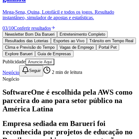
Divulgar Vagas
Novo
Publicidade Legal
Mega-Sena, Quina, Lotofácil e todos os jogos. Resultado
instantâneo, simulador de apostas e estatísticas.
Política
Eleições
03
/
10
Conferir resultados
Esportes
Saúde
Newsletter Bom Dia Barueri
Entretenimento Completo
Segurança
Resultados das Loterias
Esportes ao Vivo
Trânsito em Tempo Real
Cultura
Clima e Previsão do Tempo
Vagas de Emprego
Portal Pet
Meio Ambiente
Explore Barueri
Guia de Empresas
Obras
Publicidade
Anuncie Aqui
Educação
Seguir
Negócio
2
min de leitura
Bairros de Barueri
Negócio
Selecione sua região
Para notícias da sua região
SoftwareOne é escolhida pela AWS como
parceira do ano para setor público na
Aldeia
Aldeia da Serra
Aldeia de Barueri
Alphaville
Bairro
Jubran
Belval
Bethaville
Boa
América Latina
Vista
Califórnia
Carapicuíba
Centro
Chácaras Marco
Cidades da
Região
Cotia
Cruz Preta
Engenho Novo
Fazenda
Empresa sediada em Barueri foi
Militar
Itapevi
Jandira
Jardim Audir
Jardim Belval
Jardim
Califórnia
Jardim dos Altos
Jardim dos Camargos
Jardim
reconhecida por projetos de educação no
Esperança
Jardim Graziela
Jardim Iracema
Jardim Itaquiti
Jardim