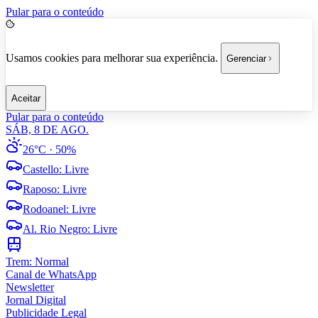
Pular para o conteúdo
Usamos cookies para melhorar sua experiência.
Gerenciar
Aceitar
Pular para o conteúdo
SÁB, 8 DE AGO.
26°C
· 50%
Castello
:
Livre
Raposo
:
Livre
Rodoanel
:
Livre
Al. Rio Negro
:
Livre
Trem:
Normal
Canal de WhatsApp
Newsletter
Jornal Digital
Publicidade Legal