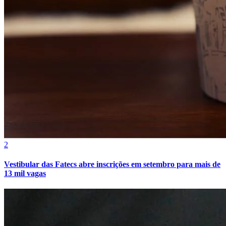
Vasco
2
Vestibular das Fatecs abre inscrições em setembro para mais de
13 mil vagas