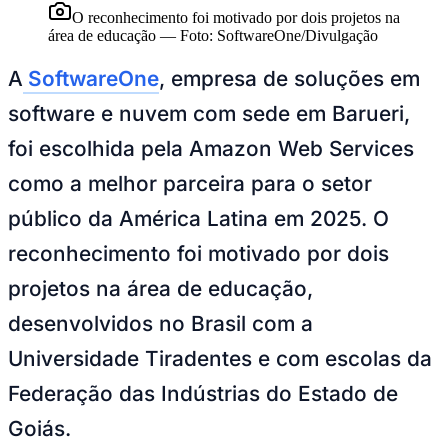
NBA
O reconhecimento foi motivado por dois projetos na
NFL
área de educação
—
Foto:
SoftwareOne/Divulgação
Fórmula 1
UFC
A
SoftwareOne
, empresa de soluções em
Tênis (ATP)
MLB
software e nuvem com sede em Barueri,
NHL
Atletismo
foi escolhida pela Amazon Web Services
Vôlei
NBB
como a melhor parceira para o setor
Competições de Futebol
público da América Latina em 2025. O
Brasileirão Série A
reconhecimento foi motivado por dois
Brasileirão Série B
Paulistão
projetos na área de educação,
Copa do Brasil
Libertadores
desenvolvidos no Brasil com a
Sul-Americana
Copa América
Universidade Tiradentes e com escolas da
Champions League
Premier League
Federação das Indústrias do Estado de
La Liga
Bundesliga
Goiás.
Mundial 2026