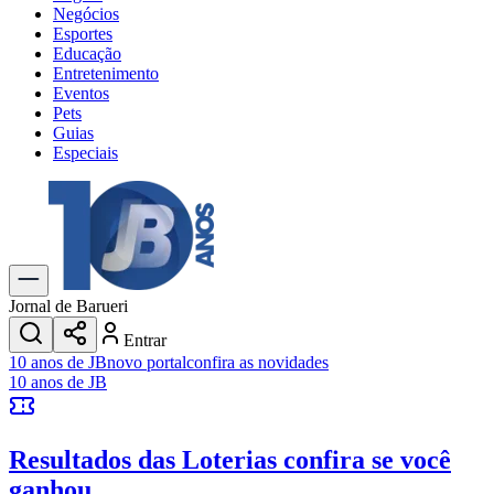
Negócios
Esportes
Educação
Entretenimento
Eventos
Pets
Guias
Especiais
Explore Tudo
Últimas Notícias
Previsão do Tempo
Trânsito e Rotas
Dia a Dia & Lazer
Jornal de Barueri
Transportes
Entrar
Gastronomia
10 anos de JB
novo portal
confira as novidades
Cinema & Shows
10 anos de JB
Jogos
Novo
Para Sua Empresa
Resultados das Loterias
confira se você
Anuncie no Portal
Cadastrar Empresa
ganhou