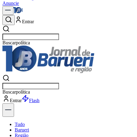
Anuncie
Entrar
Buscar
notícias em
Buscar
notícias e
Entrar
Explorar
Tudo
Barueri
Região