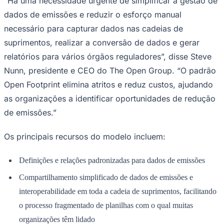
Redação Jornal de Barueri
02 de junho de 2026 às 15:57
The Open Group
, organização de tecnologia e padrões
independente de fornecedores, anunciou hoje o
Ceará
®
lançamento do padrão Open Footprint
, Edição 1.0, que
ajudará as organizações a simplificar a geração de
relatórios de emissões de Escopo 1, 2 e 3.
O novo padrão é o primeiro modelo de dados de
emissões aberto a abordar os três escopos, fornecendo
uma estrutura abrangente que permite às organizações
coletar e padronizar dados de sua cadeia de valor e
gerar relatórios em várias jurisdições.
“Há uma necessidade urgente de simplificar a gestão de