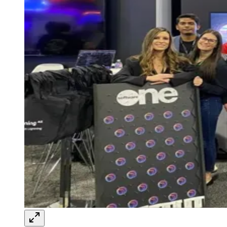
Rocha
Francisco Morato
Taboão da Serra
Embu das Artes
São Roque
Para Sua Empresa
Anuncie Regional
Guia de Empresas
Vagas na Região
Novo
Hub de Negócios
Guia Comercial
Selo Verificado
Portal Educacional
Agenda de Vestibulares
Vagas de Emprego
Concursos
Panorama Econômico
Panorama Econômico
Para Sua Empresa
Anuncie no Portal
Verificar Empresa
Novo
Anunciar Vagas
Novo
Publicidade Legal