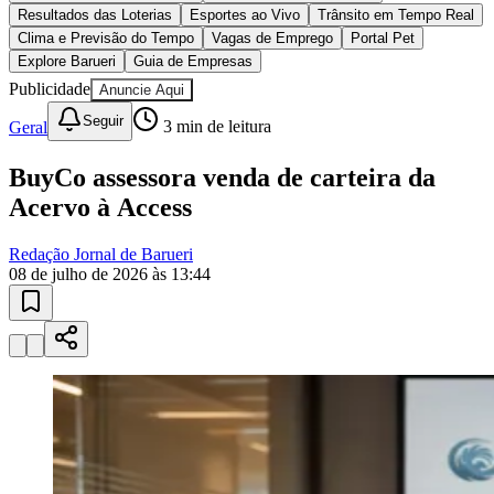
10 anos de JB
novo portal
confira as novidades
10 anos de JB
Esportes ao Vivo
placares e tabelas
atualizadas
Paulistão, Brasileirão, Champions League e mais. Placar em tempo
real, classificação e notícias esportivas.
04
/
10
Acompanhar jogos
Newsletter Bom Dia Barueri
Entretenimento Completo