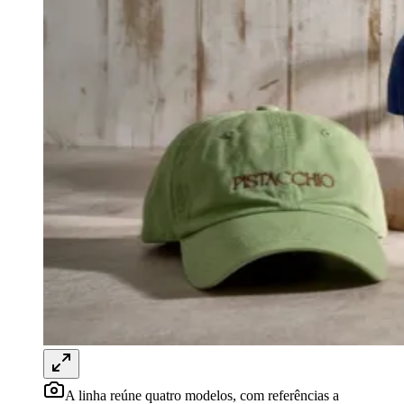
Rocha
Francisco Morato
Taboão da Serra
Embu das Artes
São Roque
Para Sua Empresa
Anuncie Regional
Guia de Empresas
Vagas na Região
Novo
Hub de Negócios
Guia Comercial
Selo Verificado
Portal Educacional
Agenda de Vestibulares
Vagas de Emprego
Concursos
Panorama Econômico
Panorama Econômico
Para Sua Empresa
Anuncie no Portal
Verificar Empresa
Novo
Anunciar Vagas
Novo
Publicidade Legal
A linha reúne quatro modelos, com referências a