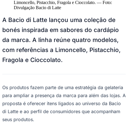
NBA
Limoncello, Pistacchio, Fragola e Cioccolato.
—
Foto:
NFL
Divulgação Bacio di Latte
Fórmula 1
UFC
A Bacio di Latte lançou uma coleção de
Tênis (ATP)
MLB
bonés inspirada em sabores do cardápio
NHL
Atletismo
da marca. A linha reúne quatro modelos,
Vôlei
NBB
com referências a Limoncello, Pistacchio,
Competições de Futebol
Fragola e Cioccolato.
Brasileirão Série A
Brasileirão Série B
Paulistão
Copa do Brasil
Os produtos fazem parte de uma estratégia da gelateria
Libertadores
Sul-Americana
para ampliar a presença da marca para além das lojas. A
Copa América
proposta é oferecer itens ligados ao universo da Bacio
Champions League
Premier League
di Latte e ao perfil de consumidores que acompanham
La Liga
seus produtos.
Bundesliga
Mundial 2026