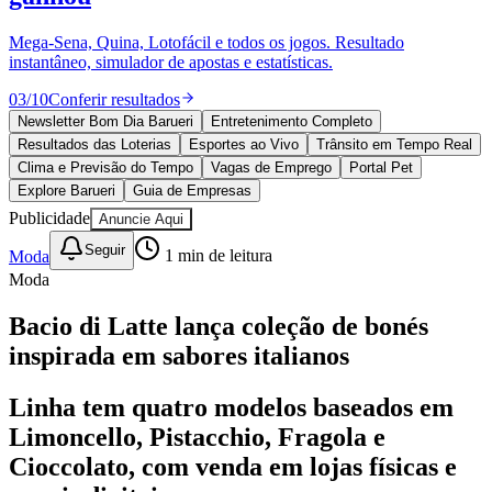
Divulgar Vagas
Novo
Publicidade Legal
Mega-Sena, Quina, Lotofácil e todos os jogos. Resultado
instantâneo, simulador de apostas e estatísticas.
Política
Eleições
03
/
10
Conferir resultados
Esportes
Saúde
Newsletter Bom Dia Barueri
Entretenimento Completo
Segurança
Resultados das Loterias
Esportes ao Vivo
Trânsito em Tempo Real
Cultura
Clima e Previsão do Tempo
Vagas de Emprego
Portal Pet
Meio Ambiente
Explore Barueri
Guia de Empresas
Obras
Publicidade
Anuncie Aqui
Educação
Seguir
Moda
1
min de leitura
Bairros de Barueri
Moda
Selecione sua região
Para notícias da sua região
Bacio di Latte lança coleção de bonés
inspirada em sabores italianos
Aldeia
Aldeia da Serra
Aldeia de Barueri
Alphaville
Bairro
Jubran
Belval
Bethaville
Boa
Vista
Califórnia
Carapicuíba
Centro
Chácaras Marco
Cidades da
Linha tem quatro modelos baseados em
Região
Cotia
Cruz Preta
Engenho Novo
Fazenda
Limoncello, Pistacchio, Fragola e
Militar
Itapevi
Jandira
Jardim Audir
Jardim Belval
Jardim
Califórnia
Jardim dos Altos
Jardim dos Camargos
Jardim
Cioccolato, com venda em lojas físicas e
Esperança
Jardim Graziela
Jardim Iracema
Jardim Itaquiti
Jardim