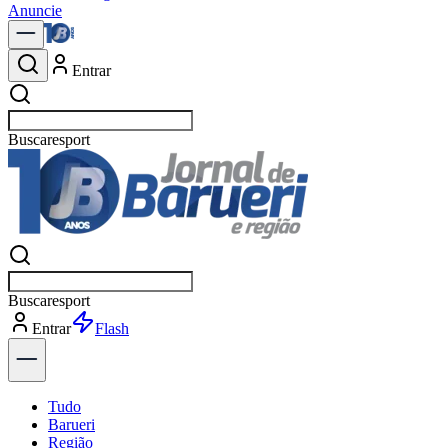
Anuncie
Entrar
Buscar
not
Buscar
not
Entrar
Explorar
Tudo
Barueri
Região