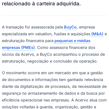
Ceará
Reprodução BuyCo
—
Foto:
Divulgação
A
Access
concluiu a aquisição da carteira
de clientes da
Acervo
, empresa com
atuação em gerenciamento de informação
e gestão documental. A operação marca o
encerramento de um ciclo empresarial dos
sócios da Acervo e transfere à Access a
administração integral do negócio