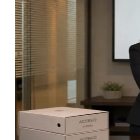
Resultados das Loterias
Esportes ao Vivo
Trânsito em Tempo Real
Sport
Clima e Previsão do Tempo
Vagas de Emprego
Portal Pet
Explore Barueri
Guia de Empresas
Publicidade
Anuncie Aqui
Seguir
Geral
3
min de leitura
BuyCo assessora venda de carteira da
Acervo à Access
Redação Jornal de Barueri
08 de julho de 2026 às 13:44