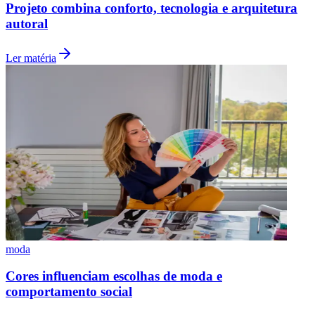
Projeto combina conforto, tecnologia e arquitetura
autoral
Ler matéria
moda
Cores influenciam escolhas de moda e
comportamento social