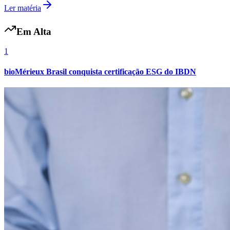
Ler matéria
Fluminense
Em Alta
1
bioMérieux Brasil conquista certificação ESG do IBDN