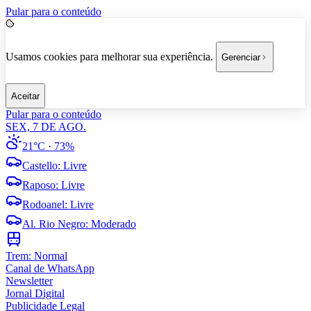
Pular para o conteúdo
Usamos cookies para melhorar sua experiência.
Gerenciar
Aceitar
Pular para o conteúdo
SEX, 7 DE AGO.
21°C
· 73%
Castello
:
Livre
Raposo
:
Livre
Rodoanel
:
Livre
Al. Rio Negro
:
Moderado
Trem:
Normal
Canal de WhatsApp
Newsletter
Jornal Digital
Publicidade Legal