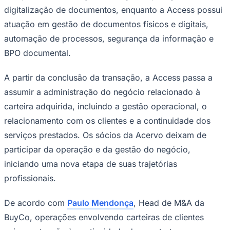
relacionado à carteira adquirida.
A transação foi assessorada pela
BuyCo
, empresa
especializada em valuation, fusões e aquisições
(M&A)
e
estruturação financeira para
pequenas e médias
empresas (PMEs)
. Como assessora financeira dos
sócios da Acervo, a BuyCo acompanhou o processo de
Goiás
estruturação, negociação e conclusão da operação.
O movimento ocorre em um mercado em que a gestão
de documentos e informações tem ganhado relevância
diante da digitalização de processos, da necessidade de
segurança no armazenamento de dados e da busca por
eficiência operacional nas empresas. A Acervo atua com
soluções voltadas à guarda, organização, gestão e