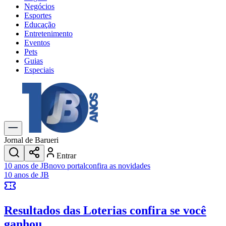
Negócios
Esportes
Educação
Entretenimento
Eventos
Pets
Guias
Especiais
Explore Tudo
Últimas Notícias
Previsão do Tempo
Trânsito e Rotas
Dia a Dia & Lazer
Jornal de Barueri
Transportes
Entrar
Gastronomia
10 anos de JB
novo portal
confira as novidades
Cinema & Shows
10 anos de JB
Jogos
Novo
Para Sua Empresa
Resultados das Loterias
confira se você
Anuncie no Portal
Cadastrar Empresa
ganhou